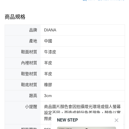
商品規格
品牌
DIANA
產地
中國
鞋面材質
牛漆皮
內裡材質
羊皮
鞋墊材質
羊皮
鞋底材質
橡膠
跟高
3cm
小提醒
商品圖片顏色會因拍攝燈光環境或個人螢幕
設定不同，而造成部份色差現象，顏色以實
際商品為主。
NEW STEP