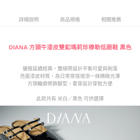
１．於結帳方式選擇「AFTEE先享後付」後，將跳轉至「AFTEE先享後付」
2.透過簡訊連結打開帳單後，可選擇「超商條碼／台灣大直營門市／銀行轉
離島宅配
結帳頁面，進行簡訊認證並確認金額後，即可完成結帳。
帳／街口支付／iPASS MONEY」等通路繳費。
２．訂單成立數日內，您將收到繳費通知簡訊。
每筆NT$280
３．收到繳費通知簡訊後14天內，點擊此簡訊中的連結，可透過四大超商／
詳細說明
商品規格
相關推薦
【注意事項】
ATM／網路銀行／等多元方式進行付款，方視為交易完成。
1.本服務係由「台灣大哥大股份有限公司」（以下簡稱本公司）所提供，讓
※ 請注意：結帳手續完成當下不需立刻繳費，但若您需要取消訂單，請聯絡
用戶於交易時，得透過本服務購買商品或服務，並由商店將買賣／分期付款
購買商品的店家。未經商家同意取消之訂單仍視為有效，需透過AFTEE先享
買賣價金債權讓與本公司後，依約使用本公司帳單繳交帳款。
後付繳納相關費用。
2.基於同意付款使用「大哥付你分期」之契約關係目的，商店將以您的個人
DIANA 方頭牛漆皮雙釦瑪莉珍穆勒低跟鞋 黑色
※ 交易是否成功請以「AFTEE先享後付 」之結帳頁面顯示為準，若有關於
資料（包含姓名、電話或地址）提供予台灣大哥大進項蒐集、處理及利用，
是否繳費成功／繳費後需取消欲退款等相關疑問，請聯繫「AFTEE先享後付
由本公司與您本人進行分期帳單所需資料之確認、核對及更正。
客戶支援中心」
https://netprotections.freshdesk.com/support/home
3.完整用戶服務條款，請詳閱以下連結：
https://oppay.tw/userRule
優雅延續經典，雙細帶設計平衡可愛與俐落
【注意事項】
１．透過由恩沛科技股份有限公司提供之「AFTEE先享後付」服務完成之交
亮面漆皮材質，為日常穿搭增添一抹精緻光澤
易，需依本服務之必要範圍內提供個人資料，並將交易相關給付款項請求債
方頭輪廓修飾腳型，套穿設計穿脫方便
權轉讓予恩沛科技股份有限公司。
２．關於個人資料處理事宜，請瀏覽以下網址：
https://aftee.tw/terms/#terms3
此款共有 米白／黑色 可供選擇
３．未成年的使用者請事先徵得法定代理人或監護人之同意方可使用
「AFTEE先享後付」，若未經同意申辦者引起之損失，本公司不負相關責
任。
４．使用「AFTEE先享後付」時，將依據個別帳號之用戶狀況，依本公司即
時審查核予不同之上限額度；若仍有額度不足之情形，本公司將視審查結果
請求用戶進行身份認證。
５．嚴禁一人註冊多個帳號或使用他人資訊註冊。若發現惡意使用之情形，