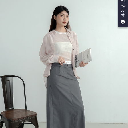
AI
找
尺
寸