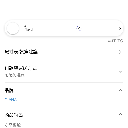
AI
找尺寸
尺寸表/試穿建議
付款與運送方式
宅配免運費
付款方式
品牌
信用卡一次付款
DIANA
信用卡分期付款
3 期 0 利率 每期
NT$500
21家銀行
商品特色
6 期 0 利率 每期
NT$250
21家銀行
合作金庫商業銀行
第一商業銀行
商品編號