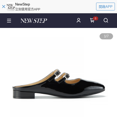
NewStep
開啟APP
立刻使用官方APP
0
1
/
7