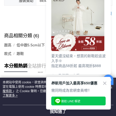
服裝贊助
BEMOOD(bemood.pse.is/DAINA)
客服
商品相關分類 (6)
查看全部
跟高
低中跟5.5cm以下
款式
跟鞋
夏天還沒結束，想買的新鞋趁這波
入手🌞
指定商品58折起 最高現折$888
本分類熱銷
全站排行
🎉 8月優惠一次看
①LINE購物最高10%回饋
🎁新用戶加入最高享650優惠
本網站中使用 cookie，欲查詢有關本網站使用 cookie 方式之詳情，及若您不希
②每周限定品現折200
熱門標籤
望在電腦上使用 cookie 時應如何變更電腦的 cookie 設定，請參閱本網站「
隱私
③指定商品58折起 最高現折$888
需同時成為官網會員唷!!
權條款
」之 Cookie 聲明。您繼續使用本網站即表示您同意本公司得按本網站使
用條款之 Cookie 聲明使用 cookie。
了解更多 >
上班鞋、休閒鞋、涼鞋一次逛齊
連結 LINE 帳號
好搭、出遊好走、聚會也漂亮
我知道了