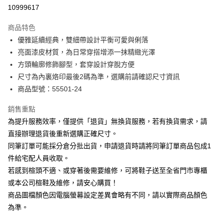
華南商業銀行
彰化商業銀行
合作金庫商業銀行
第一商業銀行
10999617
LINE Pay
上海商業儲蓄銀行
台北富邦商業銀行
華南商業銀行
彰化商業銀行
國泰世華商業銀行
兆豐國際商業銀行
Apple Pay
上海商業儲蓄銀行
台北富邦商業銀行
商品特色
臺灣中小企業銀行
台中商業銀行
國泰世華商業銀行
兆豐國際商業銀行
優雅延續經典，雙細帶設計平衡可愛與俐落
匯豐（台灣）商業銀行
華泰商業銀行
街口支付
臺灣中小企業銀行
台中商業銀行
亮面漆皮材質，為日常穿搭增添一抹精緻光澤
聯邦商業銀行
遠東國際商業銀行
匯豐（台灣）商業銀行
華泰商業銀行
悠遊付
元大商業銀行
永豐商業銀行
方頭輪廓修飾腳型，套穿設計穿脫方便
聯邦商業銀行
遠東國際商業銀行
玉山商業銀行
星展（台灣）商業銀行
尺寸為內裏烙印最後2碼為準，選購前請確認尺寸資訊
元大商業銀行
永豐商業銀行
Google Pay
台新國際商業銀行
中國信託商業銀行
玉山商業銀行
星展（台灣）商業銀行
商品型號：55501-24
台灣樂天信用卡公司
台新國際商業銀行
中國信託商業銀行
大哥付你分期
台灣樂天信用卡公司
銷售重點
相關說明
為提升服務效率，僅提供「退貨」無換貨服務，若有換貨需求，請
【大哥付你分期使用說明】
AFTEE先享後付
1.本服務由台灣大哥大提供，台灣大哥大用戶可立即使用無須另外申請。
直接辦理退貨後重新選購正確尺寸。
2.付款方式選擇「大哥付你分期」，訂單成立後會自動跳轉到大哥付的交易
相關說明
同筆訂單可能採分倉分批出貨，申請退貨時請將同筆訂單商品包成1
流程，驗證手機門號後，選擇欲分期的期數、繳款截止日，確認付款後即完
【關於「AFTEE先享後付」】
成交易。
件給宅配人員收取。
ATM付款
AFTEE先享後付是「在收到商品之後才付款」的支付方式。 讓您購物簡單
3.實際核准額度、可分期數及費用金額請依後續交易確認頁面所載為準。
若感到楦頭不適、或穿著後需要維修，可將鞋子送至全省門市專櫃
便利好安心！
4.訂單成立30分鐘內，如未前往確認交易或遇審核未通過，訂單將自動取
１．簡單：不需註冊會員、不需綁卡、不需儲值。
或本公司楦鞋及維修，請安心購買！
運送方式
消。如遇「轉專審核」未通過狀況，表示未達大哥付你分期系統評分，恕無
２．便利：只要手機號碼，簡訊認證，即可結帳。
法說明評估內容。
商品圖檔顏色因電腦螢幕設定差異會略有不同，請以實際商品顏色
３．安心：先確認商品／服務後，再付款。
宅配
【繳款方式說明】
為準。
1.分期款項不併入電信帳單，「大哥付你分期」於每月結算日後寄送繳費提
免運費
【「AFTEE先享後付」結帳流程】
醒簡訊。