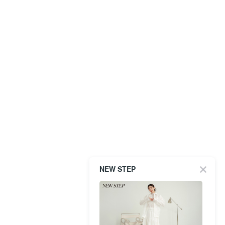
NEW STEP