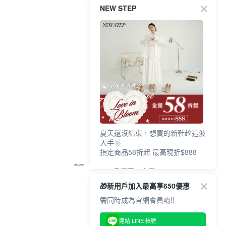
NEW STEP
夏天還沒結束，想買的新鞋趁這波
入手🌞
指定商品58折起 最高現折$888
🎉 8月優惠一次看
①LINE購物最高10%回饋
🎁新用戶加入最高享650優惠
②每周限定品現折200
③指定商品58折起 最高現折$888
需同時成為官網會員唷!!
上班鞋、休閒鞋、涼鞋一次逛齊
連結 LINE 帳號