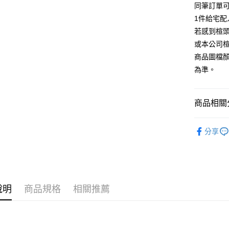
【大哥付
同筆訂單
AFTEE先
1.本服務
1件給宅配
2.付款方
相關說明
流程，驗
若感到楦
【關於「A
ATM付款
完成交易
AFTEE
或本公司
3.實際核
便利好安
商品圖檔
4.訂單成
１．簡單
消。如遇
２．便利
為準。
運送方式
無法說明
３．安心
【繳款方
付款後全
1.分期款
【「AFT
商品相關分
醒簡訊。
每筆NT$8
１．於結帳
2.透過簡
付」結帳
帳／街口支
跟高
低
付款後7-1
２．訂單
分享
３．收到繳
每筆NT$8
款式
【注意事
休
／ATM／
1.本服務
※ 請注意
宅配
The Edi
用戶於交
絡購買商品
款買賣價
先享後付
免運費
The Edi
2.基於同
※ 交易是
資料（包
是否繳費成
說明
商品規格
相關推薦
離島宅配
款式
瑪
用，由本
付客戶支
每筆NT$2
3.完整用
🔥【春夏
【注意事
海外宅配
🔥【夏日
１．透過由