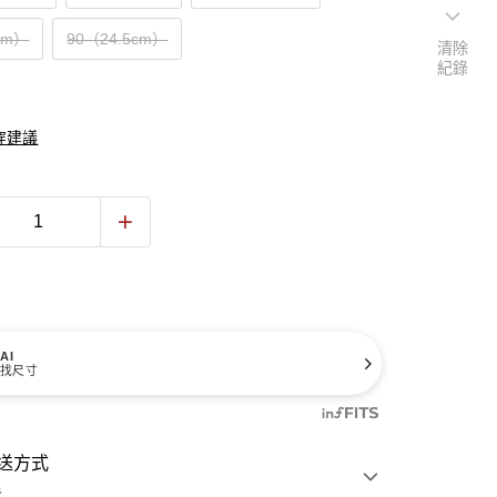
cm）
90（24.5cm）
清除
紀錄
穿建議
AI
找尺寸
送方式
費