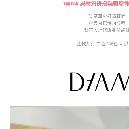
交易，需
DIANA 異材質拼接瑪莉珍
求債權轉
２．關於
質感真皮打造鞋面
https://aft
經典百搭瑪莉珍鞋
３．未成
「AFTE
繫帶設計修飾腳背線
任。
４．使用「
此款共有 白色 / 粉色 可
即時審查
結果請求
５．嚴禁
形，恩沛
動。