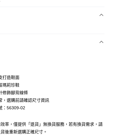
次付款
期付款
0 利率 每期
NT$826
21家銀行
0 利率 每期
NT$413
21家銀行
庫商業銀行
第一商業銀行
業銀行
彰化商業銀行
庫商業銀行
第一商業銀行
業儲蓄銀行
台北富邦商業銀行
業銀行
彰化商業銀行
華商業銀行
兆豐國際商業銀行
皮打造鞋面
業儲蓄銀行
台北富邦商業銀行
小企業銀行
台中商業銀行
搭瑪莉珍鞋
華商業銀行
兆豐國際商業銀行
台灣）商業銀行
華泰商業銀行
小企業銀行
台中商業銀行
計修飾腳背線條
業銀行
遠東國際商業銀行
台灣）商業銀行
華泰商業銀行
常，選購前請確認尺寸資訊
業銀行
永豐商業銀行
業銀行
遠東國際商業銀行
：56309-02
業銀行
星展（台灣）商業銀行
業銀行
永豐商業銀行
y
際商業銀行
中國信託商業銀行
業銀行
星展（台灣）商業銀行
天信用卡公司
際商業銀行
中國信託商業銀行
分期
務效率，僅提供「退貨」無換貨服務，若有換貨需求，請
天信用卡公司
退貨後重新選購正確尺寸。