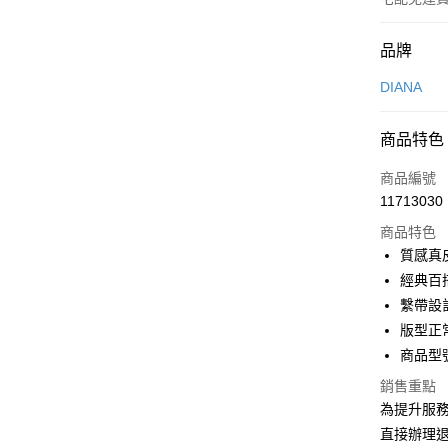
付款方式
品牌
信用卡一
DIANA
信用卡分
商品特色
3 期 
商品編號
6 期 
合作金
11713030
華南商
合作金
LINE Pay
上海商
商品特色
華南商
國泰世
質感真
Apple Pay
上海商
臺灣中
經典百
國泰世
匯豐（
街口支付
臺灣中
繫帶設
聯邦商
匯豐（
版型正
悠遊付
元大商
聯邦商
商品型號
玉山商
元大商
Google Pa
台新國
玉山商
銷售重點
台灣樂
台新國
大哥付你
為提升服
台灣樂
相關說明
直接辦理