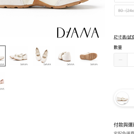
80（24
尺寸表/試
數量
付款與運
宅配免運