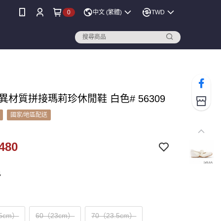
0
中文 (繁體)
TWD
A 異材質拼接瑪莉珍休閒鞋 白色# 56309
國家/地區配送
480
色
.5cm）
60（23cm）
70（23.5cm）