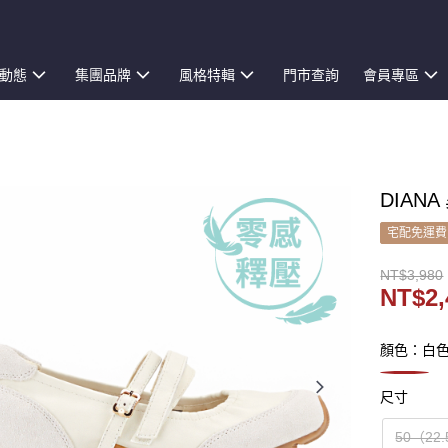
動態
集團品牌
風格特輯
門市查詢
會員專區
DIAN
宅配免運費
NT$3,980
NT$2,
顏色：白
尺寸
50（22