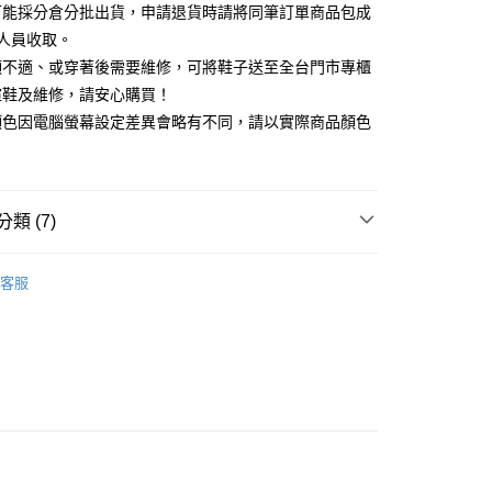
你分期使用說明】
可能採分倉分批出貨，申請退貨時請將同筆訂單商品包成
享後付
由台灣大哥大提供，台灣大哥大用戶可立即使用無須另外申請。
人員收取。
式選擇「大哥付你分期」，訂單成立後會自動跳轉到大哥付的交易
證手機門號後，選擇欲分期的期數、繳款截止日，確認付款後即
頭不適、或穿著後需要維修，可將鞋子送至全台門市專櫃
FTEE先享後付」】
。
先享後付是「在收到商品之後才付款」的支付方式。 讓您購物簡單
楦鞋及維修，請安心購買！
准額度、可分期數及費用金額請依後續交易確認頁面所載為準。
心！
顏色因電腦螢幕設定差異會略有不同，請以實際商品顏色
立30分鐘內，如未前往確認交易或遇審核未通過，訂單將自動取
：不需註冊會員、不需綁卡、不需儲值。
「轉專審核」未通過狀況，表示未達大哥付你分期系統評分，恕
：只要手機號碼，簡訊認證，即可結帳。
評估內容。
：先確認商品／服務後，再付款。
式說明】
家取貨
項不併入電信帳單，「大哥付你分期」於每月結算日後寄送繳費提
EE先享後付」結帳流程】
類 (7)
0，滿NT$2,000(含以上)免運費
方式選擇「AFTEE先享後付」後，將跳轉至「AFTEE先享後
訊連結打開帳單後，可選擇「超商條碼／台灣大直營門市／銀行轉
頁面，進行簡訊認證並確認金額後，即可完成結帳。
付／iPASS MONEY」等通路繳費。
中跟5.5cm以下
1取貨
成立數日內，您將收到繳費通知簡訊。
客服
費通知簡訊後14天內，點擊此簡訊中的連結，可透過四大超商
0，滿NT$2,000(含以上)免運費
項】
閒鞋
網路銀行／等多元方式進行付款，方視為交易完成。
係由「台灣大哥大股份有限公司」（以下簡稱本公司）所提供，讓
：結帳手續完成當下不需立刻繳費，但若您需要取消訂單，請聯
t｜季度特輯
🎀由妳定義瑪莉珍
易時，得透過本服務購買商品或服務，並由商店將買賣／分期付
的店家。未經商家同意取消之訂單仍視為有效，需透過AFTEE
金債權讓與本公司後，依約使用本公司帳單繳交帳款。
繳納相關費用。
t｜季度特輯
🩰輕盈機能芭蕾運動鞋
意付款使用「大哥付你分期」之契約關係目的，商店將以您的個人
否成功請以「AFTEE先享後付 」之結帳頁面顯示為準，若有關於
含姓名、電話或地址）提供予台灣大哥大進項蒐集、處理及利
功／繳費後需取消欲退款等相關疑問，請聯繫「AFTEE先享後
莉珍鞋
公司與您本人進行分期帳單所需資料之確認、核對及更正。
援中心」
https://netprotections.freshdesk.com/support/home
80
戶服務條款，請詳閱以下連結：
https://oppay.tw/userRule
新品 週週上新】
項】
查看運費
心動價 全館58折起 】
恩沛科技股份有限公司提供之「AFTEE先享後付」服務完成之