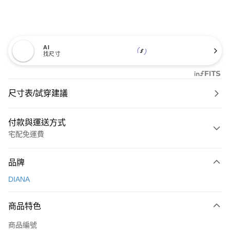
AI
找尺寸
尺寸表/試穿建議
付款與運送方式
宅配免運費
付款方式
品牌
信用卡一次付款
DIANA
信用卡分期付款
3 期 0 利率 每期
NT$826
21家銀行
商品特色
6 期 0 利率 每期
NT$413
21家銀行
合作金庫商業銀行
第一商業銀行
商品編號