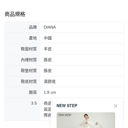
商品規格
品牌
DIANA
產地
中國
鞋面材質
羊皮
內裡材質
豚皮
鞋墊材質
豚皮
鞋底材質
滴膠底
跟高
1.8 cm
3.5
商品圖片顏色會因拍攝燈光環境或個人螢幕
NEW STEP
設定不同，而造成部份色差現象，顏色以實
際商品為主。