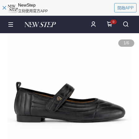
NewStep
開啟APP
立刻使用官方APP
0
1
/
6