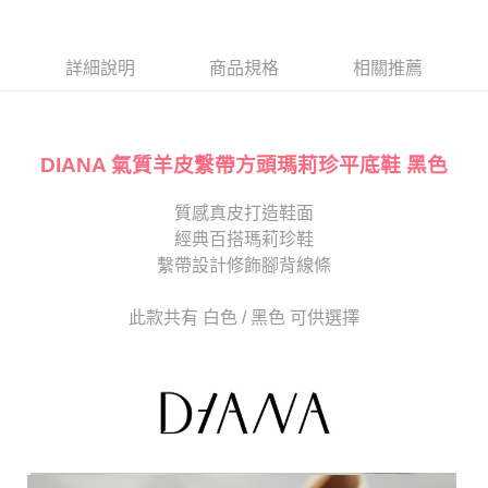
１．於結帳方式選擇「AFTEE先享後付」後，將跳轉至「AFTEE先享後付」
2.透過簡訊連結打開帳單後，可選擇「超商條碼／台灣大直營門市／銀行轉
付款後7-11取貨
結帳頁面，進行簡訊認證並確認金額後，即可完成結帳。
帳／街口支付／iPASS MONEY」等通路繳費。
２．訂單成立數日內，您將收到繳費通知簡訊。
每筆NT$80，滿NT$2,000(含以上)免運費
３．收到繳費通知簡訊後14天內，點擊此簡訊中的連結，可透過四大超商／
詳細說明
商品規格
相關推薦
【注意事項】
ATM／網路銀行／等多元方式進行付款，方視為交易完成。
宅配
1.本服務係由「台灣大哥大股份有限公司」（以下簡稱本公司）所提供，讓
※ 請注意：結帳手續完成當下不需立刻繳費，但若您需要取消訂單，請聯絡
用戶於交易時，得透過本服務購買商品或服務，並由商店將買賣／分期付款
免運費
購買商品的店家。未經商家同意取消之訂單仍視為有效，需透過AFTEE先享
買賣價金債權讓與本公司後，依約使用本公司帳單繳交帳款。
後付繳納相關費用。
2.基於同意付款使用「大哥付你分期」之契約關係目的，商店將以您的個人
DIANA 氣質羊皮繫帶方頭瑪莉珍平底鞋 黑色
離島宅配
※ 交易是否成功請以「AFTEE先享後付 」之結帳頁面顯示為準，若有關於
資料（包含姓名、電話或地址）提供予台灣大哥大進項蒐集、處理及利用，
是否繳費成功／繳費後需取消欲退款等相關疑問，請聯繫「AFTEE先享後付
每筆NT$280
由本公司與您本人進行分期帳單所需資料之確認、核對及更正。
客戶支援中心」
https://netprotections.freshdesk.com/support/home
質感真皮打造鞋面
3.完整用戶服務條款，請詳閱以下連結：
https://oppay.tw/userRule
海外宅配
查看運費
經典百搭瑪莉珍鞋
【注意事項】
１．透過由恩沛科技股份有限公司提供之「AFTEE先享後付」服務完成之交
繫帶設計修飾腳背線條
易，需依本服務之必要範圍內提供個人資料，並將交易相關給付款項請求債
權轉讓予恩沛科技股份有限公司。
此款共有 白色 / 黑色 可供選擇
２．關於個人資料處理事宜，請瀏覽以下網址：
https://aftee.tw/terms/#terms3
３．未成年的使用者請事先徵得法定代理人或監護人之同意方可使用
「AFTEE先享後付」，若未經同意申辦者引起之損失，本公司不負相關責
任。
４．使用「AFTEE先享後付」時，將依據個別帳號之用戶狀況，依本公司即
時審查核予不同之上限額度；若仍有額度不足之情形，本公司將視審查結果
請求用戶進行身份認證。
５．嚴禁一人註冊多個帳號或使用他人資訊註冊。若發現惡意使用之情形，