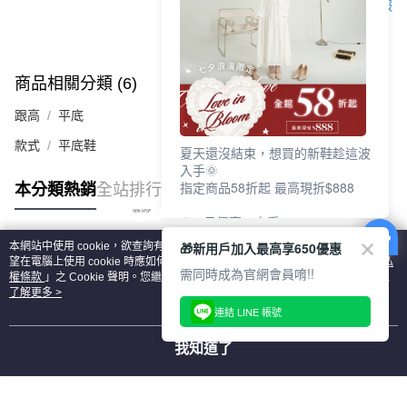
客服
商品相關分類 (6)
查看全部
跟高
平底
款式
平底鞋
夏天還沒結束，想買的新鞋趁這波
入手🌞
指定商品58折起 最高現折$888
本分類熱銷
全站排行
🎉 8月優惠一次看
①LINE購物最高10%回饋
🎁新用戶加入最高享650優惠
本網站中使用 cookie，欲查詢有關本網站使用 cookie 方式之詳情，及若您不希
②每周限定品現折200
熱門標籤
望在電腦上使用 cookie 時應如何變更電腦的 cookie 設定，請參閱本網站「
隱私
③指定商品58折起 最高現折$888
需同時成為官網會員唷!!
權條款
」之 Cookie 聲明。您繼續使用本網站即表示您同意本公司得按本網站使
用條款之 Cookie 聲明使用 cookie。
了解更多 >
上班鞋、休閒鞋、涼鞋一次逛齊
連結 LINE 帳號
好搭、出遊好走、聚會也漂亮
我知道了