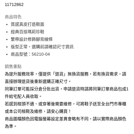
華南商業銀行
彰化商業銀行
合作金庫商業銀行
第一商業銀行
11712862
LINE Pay
上海商業儲蓄銀行
台北富邦商業銀行
華南商業銀行
彰化商業銀行
國泰世華商業銀行
兆豐國際商業銀行
Apple Pay
上海商業儲蓄銀行
台北富邦商業銀行
商品特色
臺灣中小企業銀行
台中商業銀行
國泰世華商業銀行
兆豐國際商業銀行
質感真皮打造鞋面
匯豐（台灣）商業銀行
華泰商業銀行
街口支付
臺灣中小企業銀行
台中商業銀行
經典百搭瑪莉珍鞋
聯邦商業銀行
遠東國際商業銀行
匯豐（台灣）商業銀行
華泰商業銀行
悠遊付
元大商業銀行
永豐商業銀行
繫帶設計修飾腳背線條
聯邦商業銀行
遠東國際商業銀行
玉山商業銀行
星展（台灣）商業銀行
版型正常，選購前請確認尺寸資訊
元大商業銀行
永豐商業銀行
Google Pay
台新國際商業銀行
中國信託商業銀行
玉山商業銀行
星展（台灣）商業銀行
商品型號：56210-04
台灣樂天信用卡公司
台新國際商業銀行
中國信託商業銀行
大哥付你分期
台灣樂天信用卡公司
銷售重點
相關說明
為提升服務效率，僅提供「退貨」無換貨服務，若有換貨需求，請
【大哥付你分期使用說明】
AFTEE先享後付
1.本服務由台灣大哥大提供，台灣大哥大用戶可立即使用無須另外申請。
直接辦理退貨後重新選購正確尺寸。
2.付款方式選擇「大哥付你分期」，訂單成立後會自動跳轉到大哥付的交易
相關說明
同筆訂單可能採分倉分批出貨，申請退貨時請將同筆訂單商品包成1
流程，驗證手機門號後，選擇欲分期的期數、繳款截止日，確認付款後即完
【關於「AFTEE先享後付」】
成交易。
件給宅配人員收取。
ATM付款
AFTEE先享後付是「在收到商品之後才付款」的支付方式。 讓您購物簡單
3.實際核准額度、可分期數及費用金額請依後續交易確認頁面所載為準。
若感到楦頭不適、或穿著後需要維修，可將鞋子送至全台門市專櫃
便利好安心！
4.訂單成立30分鐘內，如未前往確認交易或遇審核未通過，訂單將自動取
１．簡單：不需註冊會員、不需綁卡、不需儲值。
或本公司楦鞋及維修，請安心購買！
運送方式
消。如遇「轉專審核」未通過狀況，表示未達大哥付你分期系統評分，恕無
２．便利：只要手機號碼，簡訊認證，即可結帳。
法說明評估內容。
商品圖檔顏色因電腦螢幕設定差異會略有不同，請以實際商品顏色
３．安心：先確認商品／服務後，再付款。
付款後全家取貨
【繳款方式說明】
為準。
1.分期款項不併入電信帳單，「大哥付你分期」於每月結算日後寄送繳費提
每筆NT$80，滿NT$2,000(含以上)免運費
【「AFTEE先享後付」結帳流程】
醒簡訊。