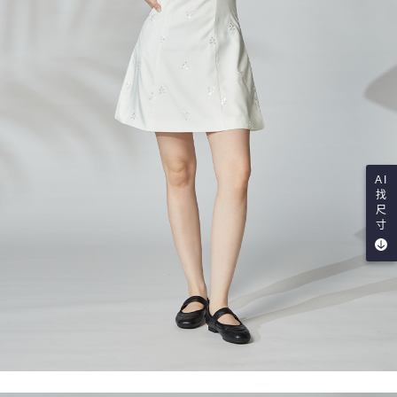
AI
找
尺
寸