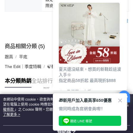
際商品為主。
客服
商品相關分類 (5)
查看全部
跟高
平底
The Edit｜季度特輯
🍃輕盈自在「縷光呼吸感」
夏天還沒結束，想買的新鞋趁這波
入手🌞
指定商品58折起 最高現折$888
本分類熱銷
全站排行
🎉 8月優惠一次看
①LINE購物最高10%回饋
🎁新用戶加入最高享650優惠
本網站中使用 cookie，欲查詢有關本網站使用 cookie 方式之詳情，及若您不希
②每周限定品現折200
熱門標籤
望在電腦上使用 cookie 時應如何變更電腦的 cookie 設定，請參閱本網站「
隱私
③指定商品58折起 最高現折$888
需同時成為官網會員唷!!
權條款
」之 Cookie 聲明。您繼續使用本網站即表示您同意本公司得按本網站使
用條款之 Cookie 聲明使用 cookie。
了解更多 >
上班鞋、休閒鞋、涼鞋一次逛齊
連結 LINE 帳號
好搭、出遊好走、聚會也漂亮
我知道了