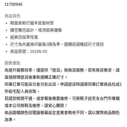
華南商業銀行
彰化商業銀行
合作金庫商業銀行
第一商業銀行
11700946
LINE Pay
上海商業儲蓄銀行
台北富邦商業銀行
華南商業銀行
彰化商業銀行
國泰世華商業銀行
兆豐國際商業銀行
Apple Pay
上海商業儲蓄銀行
台北富邦商業銀行
商品特色
臺灣中小企業銀行
台中商業銀行
國泰世華商業銀行
兆豐國際商業銀行
鞋面柔軟打蠟羊皮面材質
匯豐（台灣）商業銀行
華泰商業銀行
街口支付
臺灣中小企業銀行
台中商業銀行
鏤空雕花設計，增添甜美優雅
聯邦商業銀行
遠東國際商業銀行
匯豐（台灣）商業銀行
華泰商業銀行
悠遊付
元大商業銀行
永豐商業銀行
經典百搭率性風
聯邦商業銀行
遠東國際商業銀行
玉山商業銀行
星展（台灣）商業銀行
尺寸為內裏烙印最後2碼為準，選購前請確認尺寸資訊
元大商業銀行
永豐商業銀行
Google Pay
台新國際商業銀行
中國信託商業銀行
玉山商業銀行
星展（台灣）商業銀行
商品型號：16106-02
台灣樂天信用卡公司
台新國際商業銀行
中國信託商業銀行
大哥付你分期
台灣樂天信用卡公司
銷售重點
相關說明
為提升服務效率，僅提供「退貨」無換貨服務，若有換貨需求，請
【大哥付你分期使用說明】
AFTEE先享後付
1.本服務由台灣大哥大提供，台灣大哥大用戶可立即使用無須另外申請。
直接辦理退貨後重新選購正確尺寸。
2.付款方式選擇「大哥付你分期」，訂單成立後會自動跳轉到大哥付的交易
相關說明
同筆訂單可能採分倉分批出貨，申請退貨時請將同筆訂單商品包成1
流程，驗證手機門號後，選擇欲分期的期數、繳款截止日，確認付款後即完
【關於「AFTEE先享後付」】
成交易。
件給宅配人員收取。
ATM付款
AFTEE先享後付是「在收到商品之後才付款」的支付方式。 讓您購物簡單
3.實際核准額度、可分期數及費用金額請依後續交易確認頁面所載為準。
若感到楦頭不適、或穿著後需要維修，可將鞋子送至全台門市專櫃
便利好安心！
4.訂單成立30分鐘內，如未前往確認交易或遇審核未通過，訂單將自動取
１．簡單：不需註冊會員、不需綁卡、不需儲值。
或本公司楦鞋及維修，請安心購買！
運送方式
消。如遇「轉專審核」未通過狀況，表示未達大哥付你分期系統評分，恕無
２．便利：只要手機號碼，簡訊認證，即可結帳。
法說明評估內容。
商品圖檔顏色因電腦螢幕設定差異會略有不同，請以實際商品顏色
３．安心：先確認商品／服務後，再付款。
付款後全家取貨
【繳款方式說明】
為準。
1.分期款項不併入電信帳單，「大哥付你分期」於每月結算日後寄送繳費提
每筆NT$80，滿NT$2,000(含以上)免運費
【「AFTEE先享後付」結帳流程】
醒簡訊。