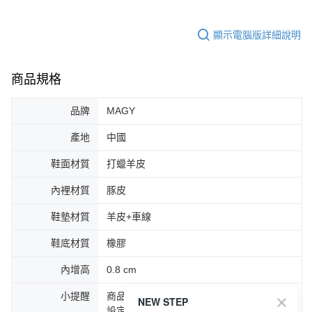
顯示電腦版詳細說明
商品規格
品牌
MAGY
產地
中國
鞋面材質
打蠟羊皮
內裡材質
豚皮
鞋墊材質
羊皮+車線
鞋底材質
橡膠
內增高
0.8 cm
小提醒
商品圖片顏色會因拍攝燈光環境或個人螢幕
NEW STEP
設定不同，而造成部份色差現象，顏色以實