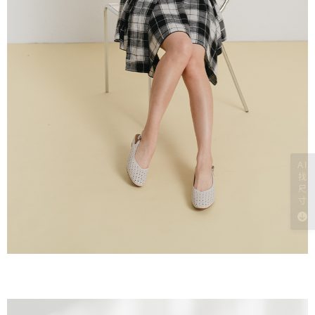
AI
找
尺
寸