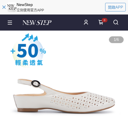
NewStep
開啟APP
立刻使用官方APP
0
1
/
6