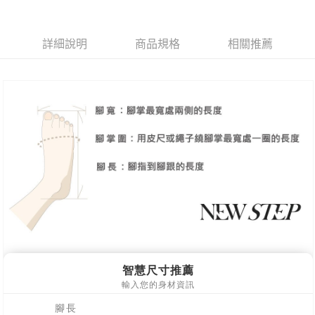
１．於結帳方式選擇「AFTEE先享後付」後，將跳轉至「AFTEE先享後付」
2.透過簡訊連結打開帳單後，可選擇「超商條碼／台灣大直營門市／銀行轉
付款後7-11取貨
結帳頁面，進行簡訊認證並確認金額後，即可完成結帳。
帳／街口支付／iPASS MONEY」等通路繳費。
２．訂單成立數日內，您將收到繳費通知簡訊。
每筆NT$80，滿NT$2,000(含以上)免運費
３．收到繳費通知簡訊後14天內，點擊此簡訊中的連結，可透過四大超商／
詳細說明
商品規格
相關推薦
【注意事項】
ATM／網路銀行／等多元方式進行付款，方視為交易完成。
宅配
1.本服務係由「台灣大哥大股份有限公司」（以下簡稱本公司）所提供，讓
※ 請注意：結帳手續完成當下不需立刻繳費，但若您需要取消訂單，請聯絡
用戶於交易時，得透過本服務購買商品或服務，並由商店將買賣／分期付款
免運費
購買商品的店家。未經商家同意取消之訂單仍視為有效，需透過AFTEE先享
買賣價金債權讓與本公司後，依約使用本公司帳單繳交帳款。
後付繳納相關費用。
2.基於同意付款使用「大哥付你分期」之契約關係目的，商店將以您的個人
離島宅配
※ 交易是否成功請以「AFTEE先享後付 」之結帳頁面顯示為準，若有關於
資料（包含姓名、電話或地址）提供予台灣大哥大進項蒐集、處理及利用，
是否繳費成功／繳費後需取消欲退款等相關疑問，請聯繫「AFTEE先享後付
每筆NT$280
由本公司與您本人進行分期帳單所需資料之確認、核對及更正。
客戶支援中心」
https://netprotections.freshdesk.com/support/home
3.完整用戶服務條款，請詳閱以下連結：
https://oppay.tw/userRule
海外宅配
查看運費
【注意事項】
１．透過由恩沛科技股份有限公司提供之「AFTEE先享後付」服務完成之交
易，需依本服務之必要範圍內提供個人資料，並將交易相關給付款項請求債
權轉讓予恩沛科技股份有限公司。
２．關於個人資料處理事宜，請瀏覽以下網址：
https://aftee.tw/terms/#terms3
３．未成年的使用者請事先徵得法定代理人或監護人之同意方可使用
「AFTEE先享後付」，若未經同意申辦者引起之損失，本公司不負相關責
任。
４．使用「AFTEE先享後付」時，將依據個別帳號之用戶狀況，依本公司即
時審查核予不同之上限額度；若仍有額度不足之情形，本公司將視審查結果
請求用戶進行身份認證。
５．嚴禁一人註冊多個帳號或使用他人資訊註冊。若發現惡意使用之情形，