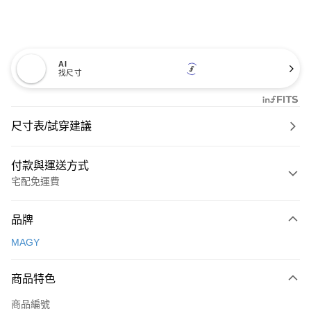
AI
找尺寸
尺寸表/試穿建議
付款與運送方式
宅配免運費
付款方式
品牌
信用卡一次付款
MAGY
信用卡分期付款
3 期 0 利率 每期
NT$726
21家銀行
商品特色
6 期 0 利率 每期
NT$363
21家銀行
合作金庫商業銀行
第一商業銀行
商品編號