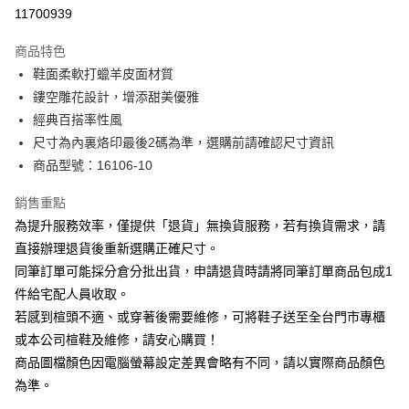
華南商業銀行
彰化商業銀行
合作金庫商業銀行
第一商業銀行
11700939
LINE Pay
上海商業儲蓄銀行
台北富邦商業銀行
華南商業銀行
彰化商業銀行
國泰世華商業銀行
兆豐國際商業銀行
Apple Pay
上海商業儲蓄銀行
台北富邦商業銀行
商品特色
臺灣中小企業銀行
台中商業銀行
國泰世華商業銀行
兆豐國際商業銀行
鞋面柔軟打蠟羊皮面材質
匯豐（台灣）商業銀行
華泰商業銀行
街口支付
臺灣中小企業銀行
台中商業銀行
鏤空雕花設計，增添甜美優雅
聯邦商業銀行
遠東國際商業銀行
匯豐（台灣）商業銀行
華泰商業銀行
悠遊付
元大商業銀行
永豐商業銀行
經典百搭率性風
聯邦商業銀行
遠東國際商業銀行
玉山商業銀行
星展（台灣）商業銀行
尺寸為內裏烙印最後2碼為準，選購前請確認尺寸資訊
元大商業銀行
永豐商業銀行
Google Pay
台新國際商業銀行
中國信託商業銀行
玉山商業銀行
星展（台灣）商業銀行
商品型號：16106-10
台灣樂天信用卡公司
台新國際商業銀行
中國信託商業銀行
大哥付你分期
台灣樂天信用卡公司
銷售重點
相關說明
為提升服務效率，僅提供「退貨」無換貨服務，若有換貨需求，請
【大哥付你分期使用說明】
AFTEE先享後付
1.本服務由台灣大哥大提供，台灣大哥大用戶可立即使用無須另外申請。
直接辦理退貨後重新選購正確尺寸。
2.付款方式選擇「大哥付你分期」，訂單成立後會自動跳轉到大哥付的交易
相關說明
同筆訂單可能採分倉分批出貨，申請退貨時請將同筆訂單商品包成1
流程，驗證手機門號後，選擇欲分期的期數、繳款截止日，確認付款後即完
【關於「AFTEE先享後付」】
成交易。
件給宅配人員收取。
ATM付款
AFTEE先享後付是「在收到商品之後才付款」的支付方式。 讓您購物簡單
3.實際核准額度、可分期數及費用金額請依後續交易確認頁面所載為準。
若感到楦頭不適、或穿著後需要維修，可將鞋子送至全台門市專櫃
便利好安心！
4.訂單成立30分鐘內，如未前往確認交易或遇審核未通過，訂單將自動取
１．簡單：不需註冊會員、不需綁卡、不需儲值。
或本公司楦鞋及維修，請安心購買！
運送方式
消。如遇「轉專審核」未通過狀況，表示未達大哥付你分期系統評分，恕無
２．便利：只要手機號碼，簡訊認證，即可結帳。
法說明評估內容。
商品圖檔顏色因電腦螢幕設定差異會略有不同，請以實際商品顏色
３．安心：先確認商品／服務後，再付款。
付款後全家取貨
【繳款方式說明】
為準。
1.分期款項不併入電信帳單，「大哥付你分期」於每月結算日後寄送繳費提
每筆NT$80，滿NT$2,000(含以上)免運費
【「AFTEE先享後付」結帳流程】
醒簡訊。