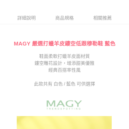
１．於結帳方式選擇「AFTEE先享後付」後，將跳轉至「AFTEE先享後付」
2.透過簡訊連結打開帳單後，可選擇「超商條碼／台灣大直營門市／銀行轉
付款後7-11取貨
結帳頁面，進行簡訊認證並確認金額後，即可完成結帳。
帳／街口支付／iPASS MONEY」等通路繳費。
２．訂單成立數日內，您將收到繳費通知簡訊。
每筆NT$80，滿NT$2,000(含以上)免運費
３．收到繳費通知簡訊後14天內，點擊此簡訊中的連結，可透過四大超商／
詳細說明
商品規格
相關推薦
【注意事項】
ATM／網路銀行／等多元方式進行付款，方視為交易完成。
宅配
1.本服務係由「台灣大哥大股份有限公司」（以下簡稱本公司）所提供，讓
※ 請注意：結帳手續完成當下不需立刻繳費，但若您需要取消訂單，請聯絡
用戶於交易時，得透過本服務購買商品或服務，並由商店將買賣／分期付款
免運費
購買商品的店家。未經商家同意取消之訂單仍視為有效，需透過AFTEE先享
買賣價金債權讓與本公司後，依約使用本公司帳單繳交帳款。
後付繳納相關費用。
2.基於同意付款使用「大哥付你分期」之契約關係目的，商店將以您的個人
MAGY 嚴選打蠟羊皮鏤空低跟穆勒鞋 藍色
離島宅配
※ 交易是否成功請以「AFTEE先享後付 」之結帳頁面顯示為準，若有關於
資料（包含姓名、電話或地址）提供予台灣大哥大進項蒐集、處理及利用，
是否繳費成功／繳費後需取消欲退款等相關疑問，請聯繫「AFTEE先享後付
每筆NT$280
由本公司與您本人進行分期帳單所需資料之確認、核對及更正。
客戶支援中心」
https://netprotections.freshdesk.com/support/home
鞋面柔軟打蠟羊皮面材質
3.完整用戶服務條款，請詳閱以下連結：
https://oppay.tw/userRule
海外宅配
查看運費
鏤空雕花設計，增添甜美優雅
【注意事項】
１．透過由恩沛科技股份有限公司提供之「AFTEE先享後付」服務完成之交
經典百搭率性風
易，需依本服務之必要範圍內提供個人資料，並將交易相關給付款項請求債
權轉讓予恩沛科技股份有限公司。
此款共有 白色 / 藍色 可供選擇
２．關於個人資料處理事宜，請瀏覽以下網址：
https://aftee.tw/terms/#terms3
３．未成年的使用者請事先徵得法定代理人或監護人之同意方可使用
「AFTEE先享後付」，若未經同意申辦者引起之損失，本公司不負相關責
任。
４．使用「AFTEE先享後付」時，將依據個別帳號之用戶狀況，依本公司即
時審查核予不同之上限額度；若仍有額度不足之情形，本公司將視審查結果
請求用戶進行身份認證。
５．嚴禁一人註冊多個帳號或使用他人資訊註冊。若發現惡意使用之情形，