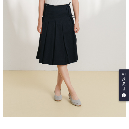
AI
找
尺
寸