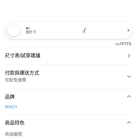
AI
找尺寸
尺寸表/試穿建議
付款與運送方式
宅配免運費
付款方式
品牌
信用卡一次付款
MAGY
信用卡分期付款
3 期 0 利率 每期
NT$726
21家銀行
商品特色
6 期 0 利率 每期
NT$363
21家銀行
合作金庫商業銀行
第一商業銀行
商品編號