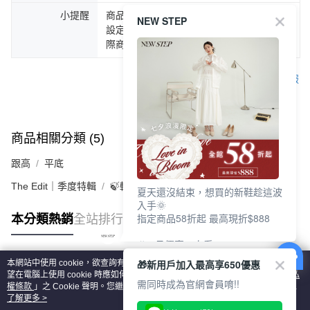
小提醒
商品圖片顏色會因拍攝燈光環境或個人螢幕
NEW STEP
設定不同，而造成部份色差現象，顏色以實
際商品為主。
客服
商品相關分類 (5)
查看全部
跟高
平底
The Edit｜季度特輯
🍃輕盈自在「縷光呼吸感」
夏天還沒結束，想買的新鞋趁這波
入手🌞
指定商品58折起 最高現折$888
本分類熱銷
全站排行
🎉 8月優惠一次看
①LINE購物最高10%回饋
🎁新用戶加入最高享650優惠
本網站中使用 cookie，欲查詢有關本網站使用 cookie 方式之詳情，及若您不希
②每周限定品現折200
熱門標籤
望在電腦上使用 cookie 時應如何變更電腦的 cookie 設定，請參閱本網站「
隱私
③指定商品58折起 最高現折$888
需同時成為官網會員唷!!
權條款
」之 Cookie 聲明。您繼續使用本網站即表示您同意本公司得按本網站使
用條款之 Cookie 聲明使用 cookie。
了解更多 >