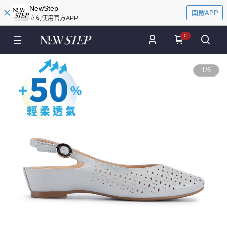
NewStep
開啟APP
立刻使用官方APP
0
1
/
6