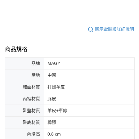
顯示電腦版詳細說明
商品規格
品牌
MAGY
產地
中國
鞋面材質
打蠟羊皮
內裡材質
豚皮
鞋墊材質
羊皮+車線
鞋底材質
橡膠
內增高
0.8 cm