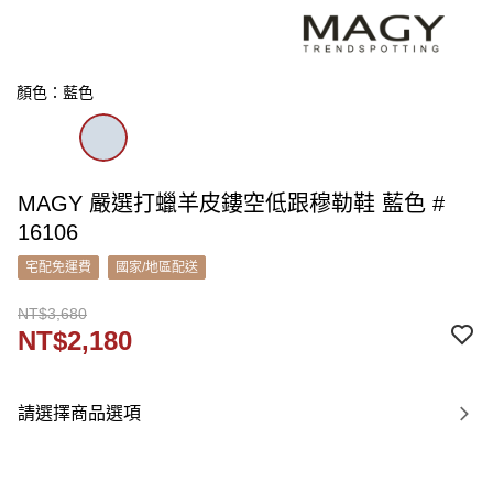
顏色：藍色
MAGY 嚴選打蠟羊皮鏤空低跟穆勒鞋 藍色 #
16106
宅配免運費
國家/地區配送
NT$3,680
NT$2,180
請選擇商品選項