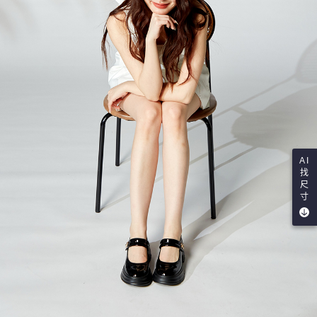
AI
找
尺
寸