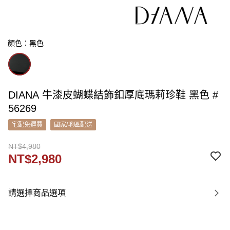
顏色：黑色
DIANA 牛漆皮蝴蝶結飾釦厚底瑪莉珍鞋 黑色 #
56269
宅配免運費
國家/地區配送
NT$4,980
NT$2,980
請選擇商品選項