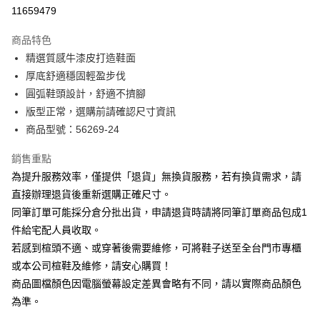
華南商業銀行
彰化商業銀行
合作金庫商業銀行
第一商業銀行
11659479
LINE Pay
上海商業儲蓄銀行
台北富邦商業銀行
華南商業銀行
彰化商業銀行
國泰世華商業銀行
兆豐國際商業銀行
Apple Pay
上海商業儲蓄銀行
台北富邦商業銀行
商品特色
臺灣中小企業銀行
台中商業銀行
國泰世華商業銀行
兆豐國際商業銀行
精選質感牛漆皮打造鞋面
匯豐（台灣）商業銀行
華泰商業銀行
街口支付
臺灣中小企業銀行
台中商業銀行
厚底舒適穩固輕盈步伐
聯邦商業銀行
遠東國際商業銀行
匯豐（台灣）商業銀行
華泰商業銀行
悠遊付
元大商業銀行
永豐商業銀行
圓弧鞋頭設計，舒適不擠腳
聯邦商業銀行
遠東國際商業銀行
玉山商業銀行
星展（台灣）商業銀行
版型正常，選購前請確認尺寸資訊
元大商業銀行
永豐商業銀行
Google Pay
台新國際商業銀行
中國信託商業銀行
玉山商業銀行
星展（台灣）商業銀行
商品型號：56269-24
台灣樂天信用卡公司
台新國際商業銀行
中國信託商業銀行
大哥付你分期
台灣樂天信用卡公司
銷售重點
相關說明
為提升服務效率，僅提供「退貨」無換貨服務，若有換貨需求，請
【大哥付你分期使用說明】
AFTEE先享後付
1.本服務由台灣大哥大提供，台灣大哥大用戶可立即使用無須另外申請。
直接辦理退貨後重新選購正確尺寸。
2.付款方式選擇「大哥付你分期」，訂單成立後會自動跳轉到大哥付的交易
相關說明
同筆訂單可能採分倉分批出貨，申請退貨時請將同筆訂單商品包成1
流程，驗證手機門號後，選擇欲分期的期數、繳款截止日，確認付款後即完
【關於「AFTEE先享後付」】
成交易。
件給宅配人員收取。
ATM付款
AFTEE先享後付是「在收到商品之後才付款」的支付方式。 讓您購物簡單
3.實際核准額度、可分期數及費用金額請依後續交易確認頁面所載為準。
若感到楦頭不適、或穿著後需要維修，可將鞋子送至全台門市專櫃
便利好安心！
4.訂單成立30分鐘內，如未前往確認交易或遇審核未通過，訂單將自動取
１．簡單：不需註冊會員、不需綁卡、不需儲值。
或本公司楦鞋及維修，請安心購買！
運送方式
消。如遇「轉專審核」未通過狀況，表示未達大哥付你分期系統評分，恕無
２．便利：只要手機號碼，簡訊認證，即可結帳。
法說明評估內容。
商品圖檔顏色因電腦螢幕設定差異會略有不同，請以實際商品顏色
３．安心：先確認商品／服務後，再付款。
付款後全家取貨
【繳款方式說明】
為準。
1.分期款項不併入電信帳單，「大哥付你分期」於每月結算日後寄送繳費提
每筆NT$80，滿NT$2,000(含以上)免運費
【「AFTEE先享後付」結帳流程】
醒簡訊。