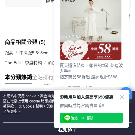
際商品為主。
客服
商品相關分類 (5)
查看全部
跟高
中高跟5.5~8cm
The Edit｜季度特輯
🎀由妳定義瑪莉珍
夏天還沒結束，想買的新鞋趁這波
入手🌞
指定商品58折起 最高現折$888
本分類熱銷
全站排行
🎉 8月優惠一次看
①LINE購物最高10%回饋
🎁新用戶加入最高享650優惠
本網站中使用 cookie，欲查詢有關本網站使用 cookie 方式之詳情，及若您不希
②每周限定品現折200
熱門標籤
望在電腦上使用 cookie 時應如何變更電腦的 cookie 設定，請參閱本網站「
隱私
③指定商品58折起 最高現折$888
需同時成為官網會員唷!!
權條款
」之 Cookie 聲明。您繼續使用本網站即表示您同意本公司得按本網站使
用條款之 Cookie 聲明使用 cookie。
了解更多 >
上班鞋、休閒鞋、涼鞋一次逛齊
連結 LINE 帳號
好搭、出遊好走、聚會也漂亮
我知道了