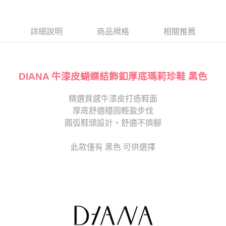
１．於結帳方式選擇「AFTEE先享後付」後，將跳轉至「AFTEE先享後付」
2.透過簡訊連結打開帳單後，可選擇「超商條碼／台灣大直營門市／銀行轉
付款後7-11取貨
結帳頁面，進行簡訊認證並確認金額後，即可完成結帳。
帳／街口支付／iPASS MONEY」等通路繳費。
２．訂單成立數日內，您將收到繳費通知簡訊。
每筆NT$80，滿NT$2,000(含以上)免運費
３．收到繳費通知簡訊後14天內，點擊此簡訊中的連結，可透過四大超商／
詳細說明
商品規格
相關推薦
【注意事項】
ATM／網路銀行／等多元方式進行付款，方視為交易完成。
宅配
1.本服務係由「台灣大哥大股份有限公司」（以下簡稱本公司）所提供，讓
※ 請注意：結帳手續完成當下不需立刻繳費，但若您需要取消訂單，請聯絡
用戶於交易時，得透過本服務購買商品或服務，並由商店將買賣／分期付款
免運費
購買商品的店家。未經商家同意取消之訂單仍視為有效，需透過AFTEE先享
買賣價金債權讓與本公司後，依約使用本公司帳單繳交帳款。
後付繳納相關費用。
2.基於同意付款使用「大哥付你分期」之契約關係目的，商店將以您的個人
DIANA 牛漆皮蝴蝶結飾釦厚底瑪莉珍鞋 黑色
離島宅配
※ 交易是否成功請以「AFTEE先享後付 」之結帳頁面顯示為準，若有關於
資料（包含姓名、電話或地址）提供予台灣大哥大進項蒐集、處理及利用，
是否繳費成功／繳費後需取消欲退款等相關疑問，請聯繫「AFTEE先享後付
每筆NT$280
由本公司與您本人進行分期帳單所需資料之確認、核對及更正。
客戶支援中心」
https://netprotections.freshdesk.com/support/home
精選質感牛漆皮打造鞋面
3.完整用戶服務條款，請詳閱以下連結：
https://oppay.tw/userRule
海外宅配
查看運費
厚底舒適穩固輕盈步伐
【注意事項】
１．透過由恩沛科技股份有限公司提供之「AFTEE先享後付」服務完成之交
圓弧鞋頭設計，舒適不擠腳
易，需依本服務之必要範圍內提供個人資料，並將交易相關給付款項請求債
權轉讓予恩沛科技股份有限公司。
此款僅有 黑色 可供選擇
２．關於個人資料處理事宜，請瀏覽以下網址：
https://aftee.tw/terms/#terms3
３．未成年的使用者請事先徵得法定代理人或監護人之同意方可使用
「AFTEE先享後付」，若未經同意申辦者引起之損失，本公司不負相關責
任。
４．使用「AFTEE先享後付」時，將依據個別帳號之用戶狀況，依本公司即
時審查核予不同之上限額度；若仍有額度不足之情形，本公司將視審查結果
請求用戶進行身份認證。
５．嚴禁一人註冊多個帳號或使用他人資訊註冊。若發現惡意使用之情形，