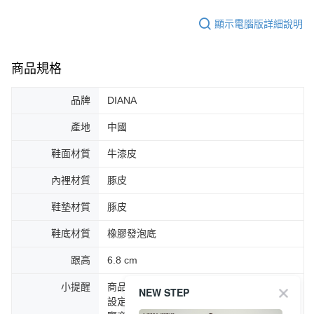
顯示電腦版詳細說明
商品規格
品牌
DIANA
產地
中國
鞋面材質
牛漆皮
內裡材質
豚皮
鞋墊材質
豚皮
鞋底材質
橡膠發泡底
跟高
6.8 cm
小提醒
商品圖片顏色會因拍攝燈光環境或個人螢幕
NEW STEP
設定不同，而造成部份色差現象，顏色以實