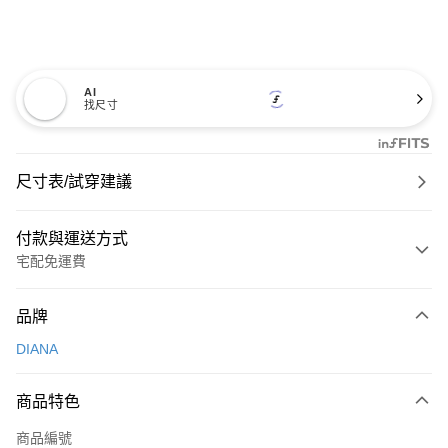
AI
找尺寸
尺寸表/試穿建議
付款與運送方式
宅配免運費
付款方式
品牌
信用卡一次付款
DIANA
信用卡分期付款
3 期 0 利率 每期
NT$993
21家銀行
商品特色
6 期 0 利率 每期
NT$496
21家銀行
合作金庫商業銀行
第一商業銀行
商品編號