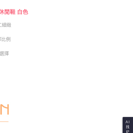
項】
查看運費
恩沛科技股份有限公司提供之「AFTEE先享後付」服務完成之
依本服務之必要範圍內提供個人資料，並將交易相關給付款項請
休閒鞋 白色
讓予恩沛科技股份有限公司。
個人資料處理事宜，請瀏覽以下網址：
工細緻
ee.tw/terms/#terms3
年的使用者請事先徵得法定代理人或監護人之同意方可使用
E先享後付」，若未經同意申辦者引起之損失，本公司不負相關責
部比例
AFTEE先享後付」時，將依據個別帳號之用戶狀況，依本公司
供選擇
核予不同之上限額度；若仍有額度不足之情形，本公司將視審查
用戶進行身份認證。
一人註冊多個帳號或使用他人資訊註冊。若發現惡意使用之情
科技股份有限公司將有權停止該用戶之使用額度並採取法律行
AI
找
尺