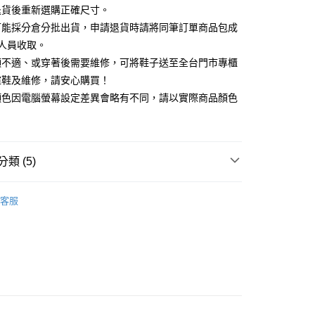
天信用卡公司
退貨後重新選購正確尺寸。
你分期使用說明】
可能採分倉分批出貨，申請退貨時請將同筆訂單商品包成
享後付
由台灣大哥大提供，台灣大哥大用戶可立即使用無須另外申請。
人員收取。
式選擇「大哥付你分期」，訂單成立後會自動跳轉到大哥付的交易
證手機門號後，選擇欲分期的期數、繳款截止日，確認付款後即
頭不適、或穿著後需要維修，可將鞋子送至全台門市專櫃
FTEE先享後付」】
。
先享後付是「在收到商品之後才付款」的支付方式。 讓您購物簡單
楦鞋及維修，請安心購買！
准額度、可分期數及費用金額請依後續交易確認頁面所載為準。
心！
顏色因電腦螢幕設定差異會略有不同，請以實際商品顏色
立30分鐘內，如未前往確認交易或遇審核未通過，訂單將自動取
：不需註冊會員、不需綁卡、不需儲值。
「轉專審核」未通過狀況，表示未達大哥付你分期系統評分，恕
：只要手機號碼，簡訊認證，即可結帳。
評估內容。
：先確認商品／服務後，再付款。
式說明】
家取貨
項不併入電信帳單，「大哥付你分期」於每月結算日後寄送繳費提
EE先享後付」結帳流程】
類 (5)
0，滿NT$2,000(含以上)免運費
方式選擇「AFTEE先享後付」後，將跳轉至「AFTEE先享後
訊連結打開帳單後，可選擇「超商條碼／台灣大直營門市／銀行轉
頁面，進行簡訊認證並確認金額後，即可完成結帳。
付／iPASS MONEY」等通路繳費。
中跟5.5cm以下
1取貨
成立數日內，您將收到繳費通知簡訊。
客服
費通知簡訊後14天內，點擊此簡訊中的連結，可透過四大超商
0，滿NT$2,000(含以上)免運費
t｜季度特輯
項】
🩰輕盈機能芭蕾運動鞋
網路銀行／等多元方式進行付款，方視為交易完成。
係由「台灣大哥大股份有限公司」（以下簡稱本公司）所提供，讓
：結帳手續完成當下不需立刻繳費，但若您需要取消訂單，請聯
莉珍鞋
易時，得透過本服務購買商品或服務，並由商店將買賣／分期付
的店家。未經商家同意取消之訂單仍視為有效，需透過AFTEE
金債權讓與本公司後，依約使用本公司帳單繳交帳款。
繳納相關費用。
新品 週週上新】
意付款使用「大哥付你分期」之契約關係目的，商店將以您的個人
否成功請以「AFTEE先享後付 」之結帳頁面顯示為準，若有關於
含姓名、電話或地址）提供予台灣大哥大進項蒐集、處理及利
功／繳費後需取消欲退款等相關疑問，請聯繫「AFTEE先享後
心動價 全館58折起 】
公司與您本人進行分期帳單所需資料之確認、核對及更正。
援中心」
https://netprotections.freshdesk.com/support/home
80
戶服務條款，請詳閱以下連結：
https://oppay.tw/userRule