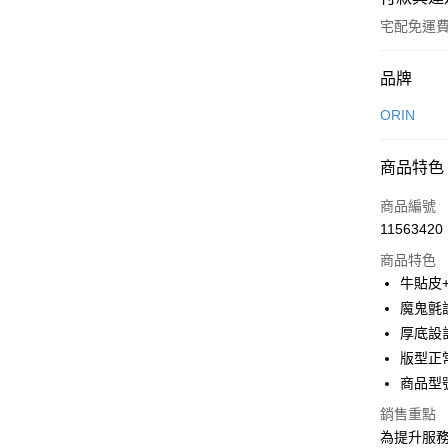
宅配免運
付款方式
品牌
信用卡一
ORIN
信用卡分
商品特色
3 期 
商品編號
6 期 
合作金
11563420
華南商
合作金
LINE Pay
上海商
商品特色
華南商
國泰世
牛貼皮
Apple Pay
上海商
臺灣中
魔鬼氈
國泰世
匯豐（
街口支付
臺灣中
厚底設
聯邦商
匯豐（
版型正
悠遊付
元大商
聯邦商
商品型號
玉山商
元大商
Google Pa
台新國
玉山商
銷售重點
台灣樂
台新國
大哥付你
為提升服