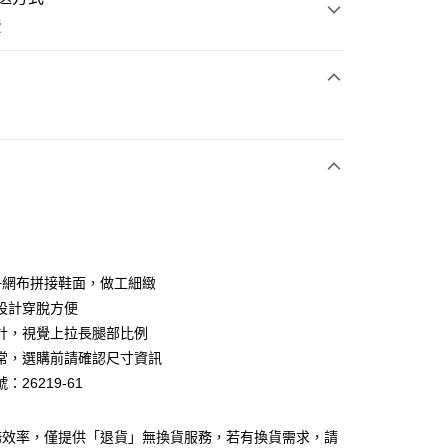
費
次付款
期付款
0 利率 每期
NT$826
21家銀行
0 利率 每期
NT$413
21家銀行
庫商業銀行
第一商業銀行
業銀行
彰化商業銀行
庫商業銀行
第一商業銀行
業儲蓄銀行
台北富邦商業銀行
業銀行
彰化商業銀行
華商業銀行
兆豐國際商業銀行
+網布拼接鞋面，做工細緻
業儲蓄銀行
台北富邦商業銀行
小企業銀行
台中商業銀行
設計穿脫方便
華商業銀行
兆豐國際商業銀行
台灣）商業銀行
華泰商業銀行
小企業銀行
台中商業銀行
計，視覺上拉長腿部比例
業銀行
遠東國際商業銀行
台灣）商業銀行
華泰商業銀行
常，選購前請確認尺寸資訊
業銀行
永豐商業銀行
業銀行
遠東國際商業銀行
：26219-61
業銀行
星展（台灣）商業銀行
業銀行
永豐商業銀行
y
際商業銀行
中國信託商業銀行
業銀行
星展（台灣）商業銀行
天信用卡公司
際商業銀行
中國信託商業銀行
分期
務效率，僅提供「退貨」無換貨服務，若有換貨需求，請