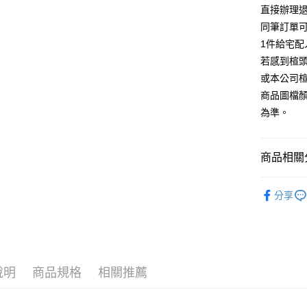
台灣樂
相關說明
直接辦理
【大哥付
同筆訂單
AFTEE先
1.本服務
1件給宅配
2.付款方
相關說明
流程，驗
若感到楦
【關於「A
ATM付款
完成交易
AFTEE
或本公司
3.實際核
便利好安
商品圖檔
4.訂單成
１．簡單
消。如遇
２．便利
為準。
運送方式
無法說明
３．安心
【繳款方
付款後全
1.分期款
【「AFT
商品相關分
醒簡訊。
每筆NT$8
１．於結帳
2.透過簡
付」結帳
帳／街口支
跟高
低
付款後7-1
２．訂單
分享
３．收到繳
每筆NT$8
The Edi
【注意事
／ATM／
1.本服務
※ 請注意
宅配
款式
瑪
用戶於交
絡購買商品
款買賣價
先享後付
免運費
🔥【春夏
2.基於同
※ 交易是
資料（包
是否繳費成
說明
商品規格
相關推薦
離島宅配
🔥【夏日
用，由本
付客戶支
每筆NT$2
3.完整用