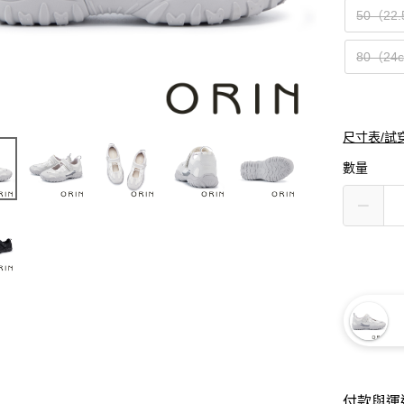
50（22
80（24
尺寸表/試
數量
付款與運