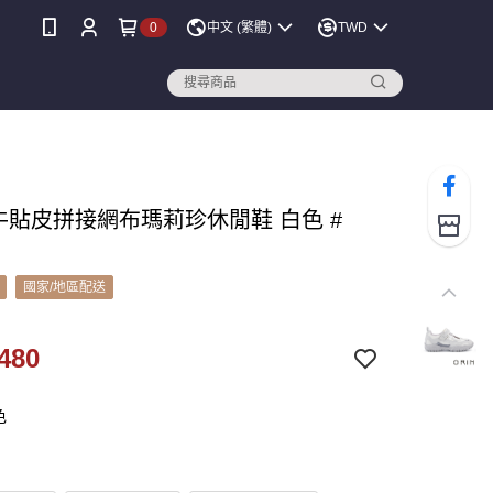
0
中文 (繁體)
TWD
 牛貼皮拼接網布瑪莉珍休閒鞋 白色 #
國家/地區配送
480
色