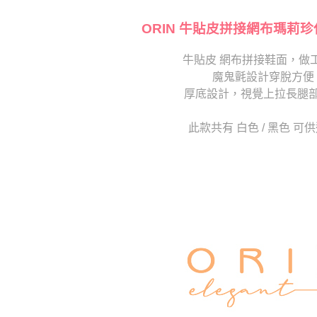
【注意事
海外宅配
１．透過由
交易，需
ORIN 牛貼皮拼接網布瑪莉珍
求債權轉
２．關於
牛貼皮 網布拼接鞋面，做
https://aft
魔鬼氈設計穿脫方便
３．未成
「AFTE
厚底設計，視覺上拉長腿
任。
４．使用「
此款共有 白色 / 黑色 可
即時審查
結果請求
５．嚴禁
形，恩沛
動。