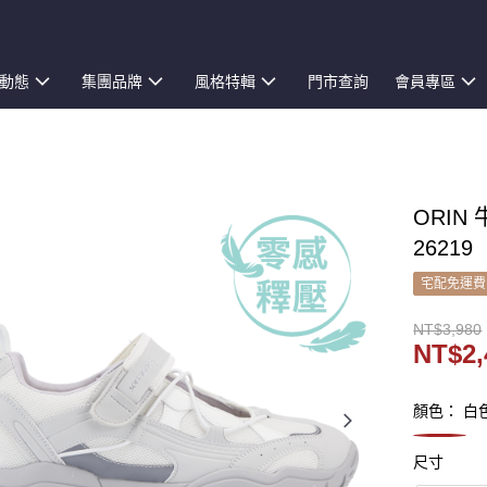
動態
集團品牌
風格特輯
門市查詢
會員專區
ORIN
26219
宅配免運費
NT$3,980
NT$2,
顏色： 白
尺寸