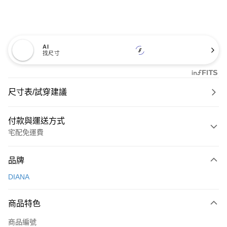
AI
找尺寸
尺寸表/試穿建議
付款與運送方式
宅配免運費
付款方式
品牌
信用卡一次付款
DIANA
信用卡分期付款
3 期 0 利率 每期
NT$726
21家銀行
商品特色
6 期 0 利率 每期
NT$363
21家銀行
合作金庫商業銀行
第一商業銀行
商品編號