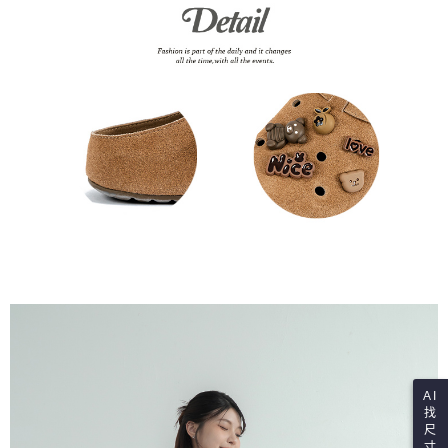
AI
找
尺
寸