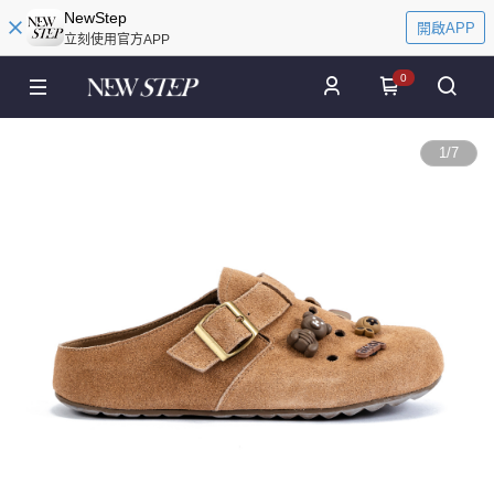
NewStep
開啟APP
立刻使用官方APP
0
1
/
7