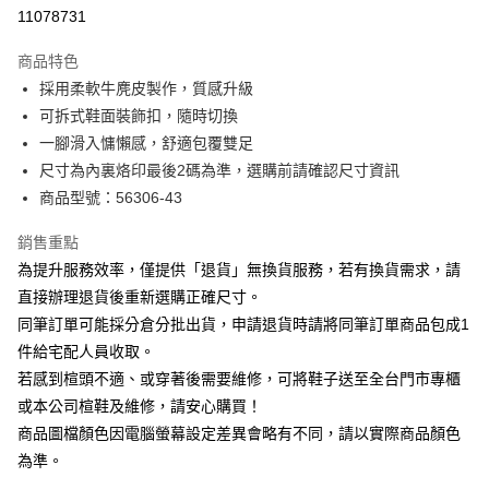
華南商業銀行
彰化商業銀行
合作金庫商業銀行
第一商業銀行
11078731
LINE Pay
上海商業儲蓄銀行
台北富邦商業銀行
華南商業銀行
彰化商業銀行
國泰世華商業銀行
兆豐國際商業銀行
Apple Pay
上海商業儲蓄銀行
台北富邦商業銀行
商品特色
臺灣中小企業銀行
台中商業銀行
國泰世華商業銀行
兆豐國際商業銀行
採用柔軟牛麂皮製作，質感升級
匯豐（台灣）商業銀行
華泰商業銀行
街口支付
臺灣中小企業銀行
台中商業銀行
可拆式鞋面裝飾扣，隨時切換
聯邦商業銀行
遠東國際商業銀行
匯豐（台灣）商業銀行
華泰商業銀行
悠遊付
元大商業銀行
永豐商業銀行
一腳滑入慵懶感，舒適包覆雙足
聯邦商業銀行
遠東國際商業銀行
玉山商業銀行
星展（台灣）商業銀行
尺寸為內裏烙印最後2碼為準，選購前請確認尺寸資訊
元大商業銀行
永豐商業銀行
Google Pay
台新國際商業銀行
中國信託商業銀行
玉山商業銀行
星展（台灣）商業銀行
商品型號：56306-43
台灣樂天信用卡公司
台新國際商業銀行
中國信託商業銀行
大哥付你分期
台灣樂天信用卡公司
銷售重點
相關說明
為提升服務效率，僅提供「退貨」無換貨服務，若有換貨需求，請
【大哥付你分期使用說明】
AFTEE先享後付
1.本服務由台灣大哥大提供，台灣大哥大用戶可立即使用無須另外申請。
直接辦理退貨後重新選購正確尺寸。
2.付款方式選擇「大哥付你分期」，訂單成立後會自動跳轉到大哥付的交易
相關說明
同筆訂單可能採分倉分批出貨，申請退貨時請將同筆訂單商品包成1
流程，驗證手機門號後，選擇欲分期的期數、繳款截止日，確認付款後即完
【關於「AFTEE先享後付」】
成交易。
件給宅配人員收取。
ATM付款
AFTEE先享後付是「在收到商品之後才付款」的支付方式。 讓您購物簡單
3.實際核准額度、可分期數及費用金額請依後續交易確認頁面所載為準。
若感到楦頭不適、或穿著後需要維修，可將鞋子送至全台門市專櫃
便利好安心！
4.訂單成立30分鐘內，如未前往確認交易或遇審核未通過，訂單將自動取
１．簡單：不需註冊會員、不需綁卡、不需儲值。
或本公司楦鞋及維修，請安心購買！
運送方式
消。如遇「轉專審核」未通過狀況，表示未達大哥付你分期系統評分，恕無
２．便利：只要手機號碼，簡訊認證，即可結帳。
法說明評估內容。
商品圖檔顏色因電腦螢幕設定差異會略有不同，請以實際商品顏色
３．安心：先確認商品／服務後，再付款。
付款後全家取貨
【繳款方式說明】
為準。
1.分期款項不併入電信帳單，「大哥付你分期」於每月結算日後寄送繳費提
每筆NT$80，滿NT$2,000(含以上)免運費
【「AFTEE先享後付」結帳流程】
醒簡訊。