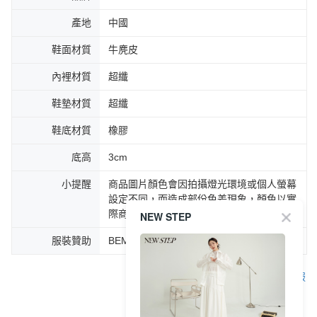
產地
中國
鞋面材質
牛麂皮
內裡材質
超纖
鞋墊材質
超纖
鞋底材質
橡膠
底高
3cm
小提醒
商品圖片顏色會因拍攝燈光環境或個人螢幕
設定不同，而造成部份色差現象，顏色以實
際商品為主。
NEW STEP
服裝贊助
BEMOOD(bemood.pse.is/DAINA)
客服