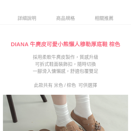
１．於結帳方式選擇「AFTEE先享後付」後，將跳轉至「AFTEE先享後付」
2.透過簡訊連結打開帳單後，可選擇「超商條碼／台灣大直營門市／銀行轉
付款後7-11取貨
結帳頁面，進行簡訊認證並確認金額後，即可完成結帳。
帳／街口支付／iPASS MONEY」等通路繳費。
２．訂單成立數日內，您將收到繳費通知簡訊。
每筆NT$80，滿NT$2,000(含以上)免運費
３．收到繳費通知簡訊後14天內，點擊此簡訊中的連結，可透過四大超商／
詳細說明
商品規格
相關推薦
【注意事項】
ATM／網路銀行／等多元方式進行付款，方視為交易完成。
宅配
1.本服務係由「台灣大哥大股份有限公司」（以下簡稱本公司）所提供，讓
※ 請注意：結帳手續完成當下不需立刻繳費，但若您需要取消訂單，請聯絡
用戶於交易時，得透過本服務購買商品或服務，並由商店將買賣／分期付款
免運費
購買商品的店家。未經商家同意取消之訂單仍視為有效，需透過AFTEE先享
買賣價金債權讓與本公司後，依約使用本公司帳單繳交帳款。
後付繳納相關費用。
2.基於同意付款使用「大哥付你分期」之契約關係目的，商店將以您的個人
DIANA 牛麂皮可愛小熊懶人穆勒厚底鞋 棕色
離島宅配
※ 交易是否成功請以「AFTEE先享後付 」之結帳頁面顯示為準，若有關於
資料（包含姓名、電話或地址）提供予台灣大哥大進項蒐集、處理及利用，
是否繳費成功／繳費後需取消欲退款等相關疑問，請聯繫「AFTEE先享後付
每筆NT$280
由本公司與您本人進行分期帳單所需資料之確認、核對及更正。
客戶支援中心」
https://netprotections.freshdesk.com/support/home
採用柔軟牛麂皮製作，質感升級
3.完整用戶服務條款，請詳閱以下連結：
https://oppay.tw/userRule
海外宅配
查看運費
可拆式鞋面裝飾扣，隨時切換
【注意事項】
１．透過由恩沛科技股份有限公司提供之「AFTEE先享後付」服務完成之交
一腳滑入慵懶感，舒適包覆雙足
易，需依本服務之必要範圍內提供個人資料，並將交易相關給付款項請求債
權轉讓予恩沛科技股份有限公司。
此款共有 米色 / 棕色 可供選擇
２．關於個人資料處理事宜，請瀏覽以下網址：
https://aftee.tw/terms/#terms3
３．未成年的使用者請事先徵得法定代理人或監護人之同意方可使用
「AFTEE先享後付」，若未經同意申辦者引起之損失，本公司不負相關責
任。
４．使用「AFTEE先享後付」時，將依據個別帳號之用戶狀況，依本公司即
時審查核予不同之上限額度；若仍有額度不足之情形，本公司將視審查結果
請求用戶進行身份認證。
５．嚴禁一人註冊多個帳號或使用他人資訊註冊。若發現惡意使用之情形，