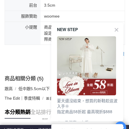
前台
3.5cm
服飾贊助
woomee
小提醒
商品圖片顏色會因拍攝燈光環境或個人螢幕
NEW STEP
設定不同，而造成部份色差現象，顏色以實
際商品為主。
客服
商品相關分類 (5)
查看全部
跟高
低中跟5.5cm以下
The Edit｜季度特輯
🎀由妳定義瑪莉珍
夏天還沒結束，想買的新鞋趁這波
入手🌞
指定商品58折起 最高現折$888
本分類熱銷
全站排行
🎉 8月優惠一次看
①LINE購物最高10%回饋