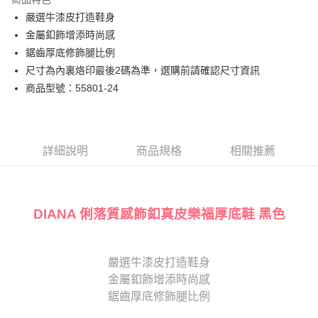
臺灣中小企業銀行
台中商業銀行
國泰世華商業銀行
兆豐國際商業銀行
嚴選牛漆皮打造鞋身
匯豐（台灣）商業銀行
華泰商業銀行
街口支付
臺灣中小企業銀行
台中商業銀行
金屬釦飾增添時尚感
聯邦商業銀行
遠東國際商業銀行
匯豐（台灣）商業銀行
華泰商業銀行
悠遊付
元大商業銀行
永豐商業銀行
鋸齒厚底修飾腿比例
聯邦商業銀行
遠東國際商業銀行
玉山商業銀行
星展（台灣）商業銀行
尺寸為內裏烙印最後2碼為準，選購前請確認尺寸資訊
元大商業銀行
永豐商業銀行
Google Pay
台新國際商業銀行
中國信託商業銀行
玉山商業銀行
星展（台灣）商業銀行
商品型號：55801-24
台灣樂天信用卡公司
台新國際商業銀行
中國信託商業銀行
大哥付你分期
台灣樂天信用卡公司
相關說明
【大哥付你分期使用說明】
AFTEE先享後付
1.本服務由台灣大哥大提供，台灣大哥大用戶可立即使用無須另外申請。
詳細說明
商品規格
相關推薦
2.付款方式選擇「大哥付你分期」，訂單成立後會自動跳轉到大哥付的交易
相關說明
流程，驗證手機門號後，選擇欲分期的期數、繳款截止日，確認付款後即完
【關於「AFTEE先享後付」】
成交易。
ATM付款
AFTEE先享後付是「在收到商品之後才付款」的支付方式。 讓您購物簡單
3.實際核准額度、可分期數及費用金額請依後續交易確認頁面所載為準。
便利好安心！
DIANA 俐落質感飾釦真皮樂福厚底鞋 黑色
4.訂單成立30分鐘內，如未前往確認交易或遇審核未通過，訂單將自動取
１．簡單：不需註冊會員、不需綁卡、不需儲值。
運送方式
消。如遇「轉專審核」未通過狀況，表示未達大哥付你分期系統評分，恕無
２．便利：只要手機號碼，簡訊認證，即可結帳。
法說明評估內容。
３．安心：先確認商品／服務後，再付款。
宅配
【繳款方式說明】
嚴選牛漆皮打造鞋身
1.分期款項不併入電信帳單，「大哥付你分期」於每月結算日後寄送繳費提
免運費
【「AFTEE先享後付」結帳流程】
醒簡訊。
金屬釦飾增添時尚感
１．於結帳方式選擇「AFTEE先享後付」後，將跳轉至「AFTEE先享後付」
2.透過簡訊連結打開帳單後，可選擇「超商條碼／台灣大直營門市／銀行轉
離島宅配
結帳頁面，進行簡訊認證並確認金額後，即可完成結帳。
鋸齒厚底修飾腿比例
帳／街口支付／iPASS MONEY」等通路繳費。
２．訂單成立數日內，您將收到繳費通知簡訊。
每筆NT$280