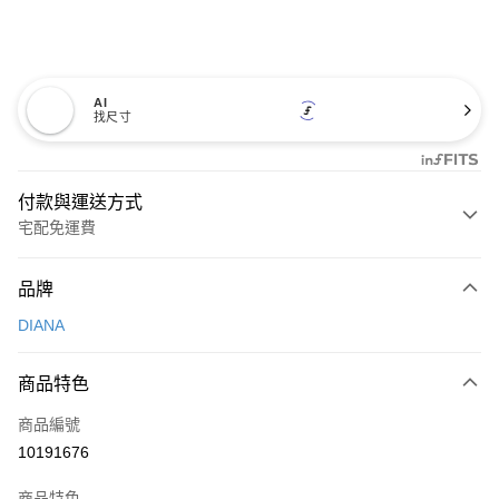
AI
找尺寸
付款與運送方式
宅配免運費
付款方式
品牌
信用卡一次付款
DIANA
信用卡分期付款
3 期 0 利率 每期
NT$993
21家銀行
商品特色
6 期 0 利率 每期
NT$496
21家銀行
合作金庫商業銀行
第一商業銀行
商品編號
華南商業銀行
彰化商業銀行
合作金庫商業銀行
第一商業銀行
10191676
LINE Pay
上海商業儲蓄銀行
台北富邦商業銀行
華南商業銀行
彰化商業銀行
國泰世華商業銀行
兆豐國際商業銀行
Apple Pay
上海商業儲蓄銀行
台北富邦商業銀行
商品特色