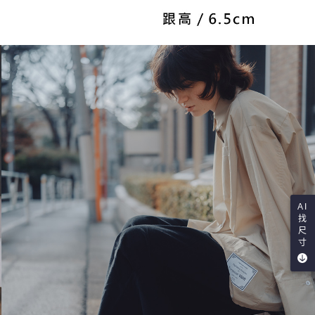
AI
找
尺
寸