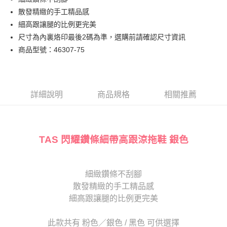
匯豐（台灣）商業銀行
華泰商業銀行
街口支付
臺灣中小企業銀行
台中商業銀行
散發精緻的手工精品感
聯邦商業銀行
遠東國際商業銀行
匯豐（台灣）商業銀行
華泰商業銀行
悠遊付
元大商業銀行
永豐商業銀行
細高跟讓腿的比例更完美
聯邦商業銀行
遠東國際商業銀行
玉山商業銀行
星展（台灣）商業銀行
尺寸為內裏烙印最後2碼為準，選購前請確認尺寸資訊
元大商業銀行
永豐商業銀行
Google Pay
台新國際商業銀行
中國信託商業銀行
玉山商業銀行
星展（台灣）商業銀行
商品型號：46307-75
台灣樂天信用卡公司
台新國際商業銀行
中國信託商業銀行
大哥付你分期
台灣樂天信用卡公司
相關說明
【大哥付你分期使用說明】
AFTEE先享後付
1.本服務由台灣大哥大提供，台灣大哥大用戶可立即使用無須另外申請。
詳細說明
商品規格
相關推薦
2.付款方式選擇「大哥付你分期」，訂單成立後會自動跳轉到大哥付的交易
相關說明
流程，驗證手機門號後，選擇欲分期的期數、繳款截止日，確認付款後即完
【關於「AFTEE先享後付」】
成交易。
ATM付款
AFTEE先享後付是「在收到商品之後才付款」的支付方式。 讓您購物簡單
3.實際核准額度、可分期數及費用金額請依後續交易確認頁面所載為準。
便利好安心！
TAS 閃耀鑽條細帶高跟涼拖鞋 銀色
4.訂單成立30分鐘內，如未前往確認交易或遇審核未通過，訂單將自動取
１．簡單：不需註冊會員、不需綁卡、不需儲值。
運送方式
消。如遇「轉專審核」未通過狀況，表示未達大哥付你分期系統評分，恕無
２．便利：只要手機號碼，簡訊認證，即可結帳。
法說明評估內容。
３．安心：先確認商品／服務後，再付款。
付款後全家取貨
【繳款方式說明】
細緻鑽條不刮腳
1.分期款項不併入電信帳單，「大哥付你分期」於每月結算日後寄送繳費提
每筆NT$80，滿NT$2,000(含以上)免運費
【「AFTEE先享後付」結帳流程】
醒簡訊。
散發精緻的手工精品感
１．於結帳方式選擇「AFTEE先享後付」後，將跳轉至「AFTEE先享後付」
2.透過簡訊連結打開帳單後，可選擇「超商條碼／台灣大直營門市／銀行轉
付款後7-11取貨
結帳頁面，進行簡訊認證並確認金額後，即可完成結帳。
細高跟讓腿的比例更完美
帳／街口支付／iPASS MONEY」等通路繳費。
２．訂單成立數日內，您將收到繳費通知簡訊。
每筆NT$80，滿NT$2,000(含以上)免運費
３．收到繳費通知簡訊後14天內，點擊此簡訊中的連結，可透過四大超商／
【注意事項】
此款共有 粉色／銀色 / 黑色 可供選擇
ATM／網路銀行／等多元方式進行付款，方視為交易完成。