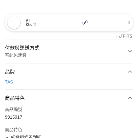
AI
找尺寸
付款與運送方式
宅配免運費
付款方式
品牌
信用卡一次付款
TAS
信用卡分期付款
3 期 0 利率 每期
NT$993
21家銀行
商品特色
6 期 0 利率 每期
NT$496
21家銀行
合作金庫商業銀行
第一商業銀行
商品編號
華南商業銀行
彰化商業銀行
合作金庫商業銀行
第一商業銀行
9915917
LINE Pay
上海商業儲蓄銀行
台北富邦商業銀行
華南商業銀行
彰化商業銀行
國泰世華商業銀行
兆豐國際商業銀行
Apple Pay
上海商業儲蓄銀行
台北富邦商業銀行
商品特色
臺灣中小企業銀行
台中商業銀行
國泰世華商業銀行
兆豐國際商業銀行
細緻鑽條不刮腳