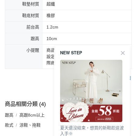
鞋墊材質
超纖
鞋底材質
橡膠
前台高
1.2cm
跟高
10cm
小提醒
商品圖片顏色會因拍攝燈光環境或個人螢幕
NEW STEP
設定不同，而造成部份色差現象，顏色以實
際商品為主。
客服
商品相關分類 (4)
查看全部
跟高
高跟8cm以上
款式
涼鞋、拖鞋
夏天還沒結束，想買的新鞋趁這波
入手🌞