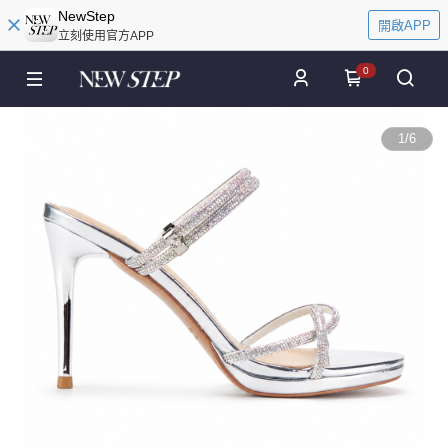
NewStep
開啟APP
立刻使用官方APP
0
1
/
6