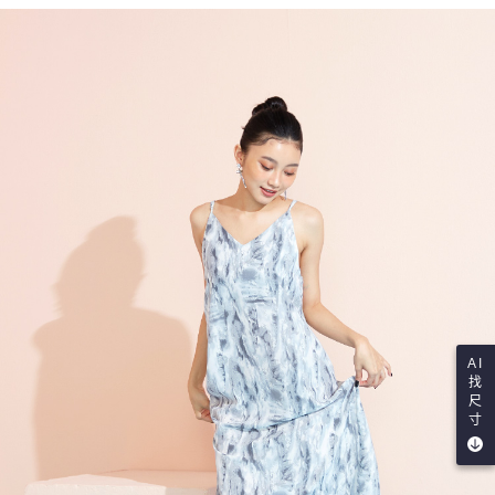
AI
找
尺
寸