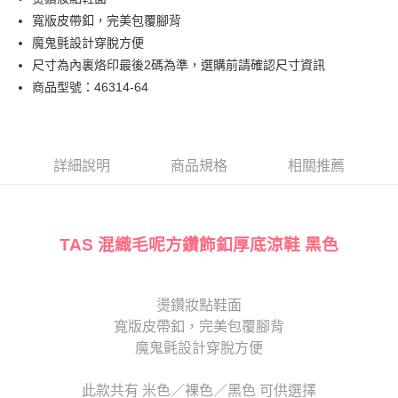
匯豐（台灣）商業銀行
華泰商業銀行
街口支付
臺灣中小企業銀行
台中商業銀行
寬版皮帶釦，完美包覆腳背
聯邦商業銀行
遠東國際商業銀行
匯豐（台灣）商業銀行
華泰商業銀行
悠遊付
元大商業銀行
永豐商業銀行
魔鬼氈設計穿脫方便
聯邦商業銀行
遠東國際商業銀行
玉山商業銀行
星展（台灣）商業銀行
尺寸為內裏烙印最後2碼為準，選購前請確認尺寸資訊
元大商業銀行
永豐商業銀行
Google Pay
台新國際商業銀行
中國信託商業銀行
玉山商業銀行
星展（台灣）商業銀行
商品型號：46314-64
台灣樂天信用卡公司
台新國際商業銀行
中國信託商業銀行
大哥付你分期
台灣樂天信用卡公司
相關說明
【大哥付你分期使用說明】
AFTEE先享後付
1.本服務由台灣大哥大提供，台灣大哥大用戶可立即使用無須另外申請。
詳細說明
商品規格
相關推薦
2.付款方式選擇「大哥付你分期」，訂單成立後會自動跳轉到大哥付的交易
相關說明
流程，驗證手機門號後，選擇欲分期的期數、繳款截止日，確認付款後即完
【關於「AFTEE先享後付」】
成交易。
ATM付款
AFTEE先享後付是「在收到商品之後才付款」的支付方式。 讓您購物簡單
3.實際核准額度、可分期數及費用金額請依後續交易確認頁面所載為準。
便利好安心！
TAS 混織毛呢方鑽飾釦厚底涼鞋 黑色
4.訂單成立30分鐘內，如未前往確認交易或遇審核未通過，訂單將自動取
１．簡單：不需註冊會員、不需綁卡、不需儲值。
運送方式
消。如遇「轉專審核」未通過狀況，表示未達大哥付你分期系統評分，恕無
２．便利：只要手機號碼，簡訊認證，即可結帳。
法說明評估內容。
３．安心：先確認商品／服務後，再付款。
付款後全家取貨
【繳款方式說明】
燙鑽妝點鞋面
1.分期款項不併入電信帳單，「大哥付你分期」於每月結算日後寄送繳費提
每筆NT$80，滿NT$2,000(含以上)免運費
【「AFTEE先享後付」結帳流程】
醒簡訊。
寬版皮帶釦，完美包覆腳背
１．於結帳方式選擇「AFTEE先享後付」後，將跳轉至「AFTEE先享後付」
2.透過簡訊連結打開帳單後，可選擇「超商條碼／台灣大直營門市／銀行轉
付款後7-11取貨
結帳頁面，進行簡訊認證並確認金額後，即可完成結帳。
魔鬼氈設計穿脫方便
帳／街口支付／iPASS MONEY」等通路繳費。
２．訂單成立數日內，您將收到繳費通知簡訊。
每筆NT$80，滿NT$2,000(含以上)免運費
３．收到繳費通知簡訊後14天內，點擊此簡訊中的連結，可透過四大超商／
【注意事項】
此款共有 米色／裸色／黑色 可供選擇
ATM／網路銀行／等多元方式進行付款，方視為交易完成。