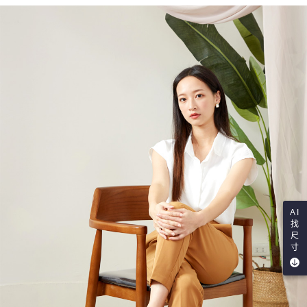
AI
找
尺
寸