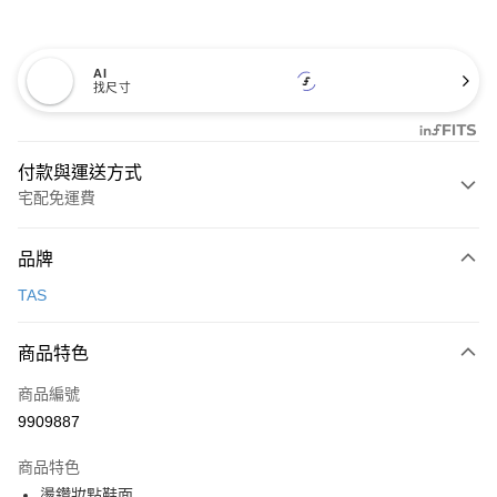
AI
找尺寸
付款與運送方式
宅配免運費
付款方式
品牌
信用卡一次付款
TAS
信用卡分期付款
3 期 0 利率 每期
NT$893
21家銀行
商品特色
6 期 0 利率 每期
NT$446
21家銀行
合作金庫商業銀行
第一商業銀行
商品編號
華南商業銀行
彰化商業銀行
合作金庫商業銀行
第一商業銀行
9909887
LINE Pay
上海商業儲蓄銀行
台北富邦商業銀行
華南商業銀行
彰化商業銀行
國泰世華商業銀行
兆豐國際商業銀行
Apple Pay
上海商業儲蓄銀行
台北富邦商業銀行
商品特色
臺灣中小企業銀行
台中商業銀行
國泰世華商業銀行
兆豐國際商業銀行
燙鑽妝點鞋面