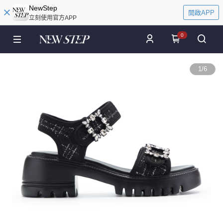
NewStep
開啟APP
立刻使用官方APP
0
1
/
6