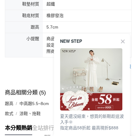
鞋墊材質
超纖
鞋底材質
橡膠發泡
跟高
5.7cm
小提醒
商品圖片顏色會因拍攝燈光環境或個人螢幕
NEW STEP
設定不同，而造成部份色差現象，顏色以實
際商品為主。
客服
商品相關分類 (5)
查看全部
跟高
中高跟5.5~8cm
款式
涼鞋、拖鞋
夏天還沒結束，想買的新鞋趁這波
入手🌞
指定商品58折起 最高現折$888
本分類熱銷
全站排行