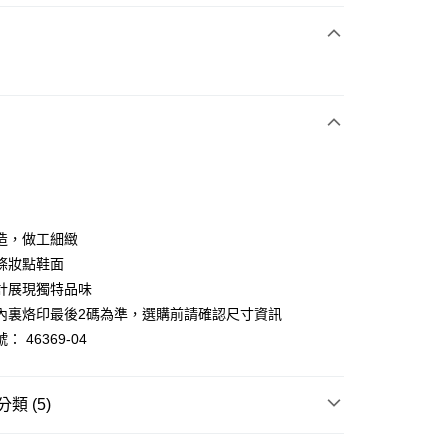
次付款
期付款
0 利率 每期
NT$993
21家銀行
0 利率 每期
NT$496
21家銀行
庫商業銀行
第一商業銀行
業銀行
彰化商業銀行
庫商業銀行
第一商業銀行
業儲蓄銀行
台北富邦商業銀行
業銀行
彰化商業銀行
華商業銀行
兆豐國際商業銀行
造，做工細緻
業儲蓄銀行
台北富邦商業銀行
小企業銀行
台中商業銀行
條妝點鞋面
華商業銀行
兆豐國際商業銀行
台灣）商業銀行
華泰商業銀行
小企業銀行
台中商業銀行
計展現獨特品味
業銀行
遠東國際商業銀行
台灣）商業銀行
華泰商業銀行
內裏烙印最後2碼為準，選購前請確認尺寸資訊
業銀行
永豐商業銀行
業銀行
遠東國際商業銀行
： 46369-04
業銀行
星展（台灣）商業銀行
業銀行
永豐商業銀行
y
際商業銀行
中國信託商業銀行
業銀行
星展（台灣）商業銀行
天信用卡公司
際商業銀行
中國信託商業銀行
分期
類 (5)
天信用卡公司
你分期使用說明】
跟5.5~8cm