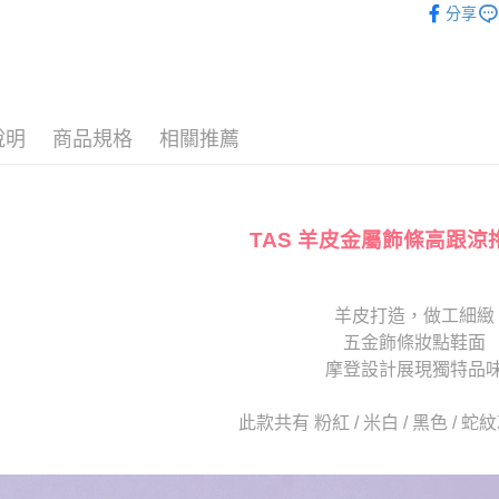
AFTEE先
1.本服務
分享
2.付款方
相關說明
款式
涼
流程，驗
【關於「A
ATM付款
完成交易
The Edi
AFTEE
3.實際核
便利好安
The Edi
4.訂單成
１．簡單
消。如遇
２．便利
說明
商品規格
相關推薦
運送方式
🔥【夏日
無法說明
３．安心
【繳款方
付款後全
1.分期款
【「AFT
醒簡訊。
每筆NT$8
１．於結帳
2.透過簡
付」結帳
TAS 羊皮金屬飾條高跟涼
帳／街口支
付款後7-1
２．訂單
３．收到繳
每筆NT$8
【注意事
／ATM／
1.本服務
※ 請注意
羊皮打造，做工細緻
宅配
用戶於交
絡購買商品
五金飾條妝點鞋面
款買賣價
先享後付
免運費
2.基於同
摩登設計展現獨特品
※ 交易是
資料（包
是否繳費成
離島宅配
用，由本
付客戶支
此款共有 粉紅 / 米白 / 黑色 / 
每筆NT$2
3.完整用
【注意事
海外宅配
１．透過由
交易，需