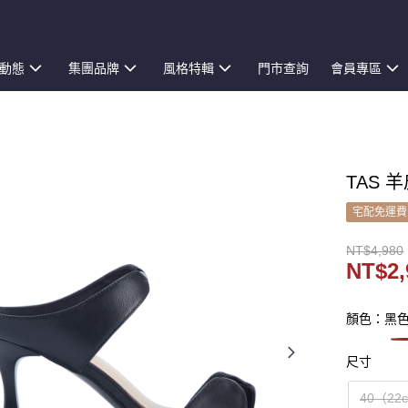
動態
集團品牌
風格特輯
門市查詢
會員專區
TAS 
宅配免運費
NT$4,980
NT$2,
顏色：黑
尺寸
40（22