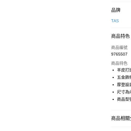
付款方式
品牌
信用卡一
TAS
信用卡分
商品特色
3 期 
商品編號
6 期 
合作金
9765507
華南商
合作金
LINE Pay
上海商
商品特色
華南商
國泰世
羊皮打
Apple Pay
上海商
臺灣中
五金飾
國泰世
匯豐（
街口支付
臺灣中
摩登設
聯邦商
匯豐（
尺寸為
悠遊付
元大商
聯邦商
商品型號
玉山商
元大商
Google Pa
台新國
玉山商
台灣樂
台新國
大哥付你
商品相關分
台灣樂
相關說明
【大哥付
跟高
中高