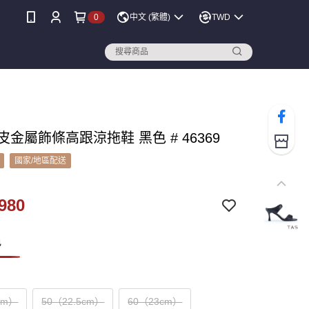
0
中文 (繁體)
TWD
羊皮金屬飾條高跟涼拖鞋 黑色 # 46369
國家/地區配送
980
色
cm）
50（22.5cm）
60（23cm）