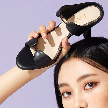
求債權轉
２．關於
https://aft
３．未成
「AFTE
任。
４．使用「
即時審查
結果請求
５．嚴禁
形，恩沛
動。