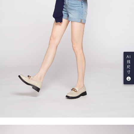
AI
找
尺
寸