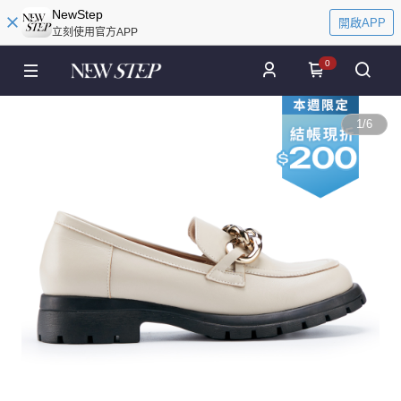
NewStep
開啟APP
立刻使用官方APP
0
1
/
6