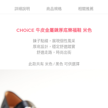
帳／街口支付／iPASS MONEY」等通路繳費。
２．訂單成立數日內，您將收到繳費通知簡訊。
每筆NT$280
３．收到繳費通知簡訊後14天內，點擊此簡訊中的連結，可透過四大超商／
詳細說明
商品規格
相關推薦
【注意事項】
ATM／網路銀行／等多元方式進行付款，方視為交易完成。
1.本服務係由「台灣大哥大股份有限公司」（以下簡稱本公司）所提供，讓
※ 請注意：結帳手續完成當下不需立刻繳費，但若您需要取消訂單，請聯絡
用戶於交易時，得透過本服務購買商品或服務，並由商店將買賣／分期付款
購買商品的店家。未經商家同意取消之訂單仍視為有效，需透過AFTEE先享
買賣價金債權讓與本公司後，依約使用本公司帳單繳交帳款。
後付繳納相關費用。
2.基於同意付款使用「大哥付你分期」之契約關係目的，商店將以您的個人
CHOiCE 牛皮金屬鍊厚底樂福鞋 米色
※ 交易是否成功請以「AFTEE先享後付 」之結帳頁面顯示為準，若有關於
資料（包含姓名、電話或地址）提供予台灣大哥大進項蒐集、處理及利用，
是否繳費成功／繳費後需取消欲退款等相關疑問，請聯繫「AFTEE先享後付
由本公司與您本人進行分期帳單所需資料之確認、核對及更正。
客戶支援中心」
https://netprotections.freshdesk.com/support/home
鍊子點綴，展現個性風采
3.完整用戶服務條款，請詳閱以下連結：
https://oppay.tw/userRule
厚底設計，穩定舒適踏實
【注意事項】
１．透過由恩沛科技股份有限公司提供之「AFTEE先享後付」服務完成之交
舒適走路，時尚出街
易，需依本服務之必要範圍內提供個人資料，並將交易相關給付款項請求債
權轉讓予恩沛科技股份有限公司。
此款共有 米色 / 黑色 可供選擇
２．關於個人資料處理事宜，請瀏覽以下網址：
https://aftee.tw/terms/#terms3
３．未成年的使用者請事先徵得法定代理人或監護人之同意方可使用
「AFTEE先享後付」，若未經同意申辦者引起之損失，本公司不負相關責
任。
４．使用「AFTEE先享後付」時，將依據個別帳號之用戶狀況，依本公司即
時審查核予不同之上限額度；若仍有額度不足之情形，本公司將視審查結果
請求用戶進行身份認證。
５．嚴禁一人註冊多個帳號或使用他人資訊註冊。若發現惡意使用之情形，
恩沛科技股份有限公司將有權停止該用戶之使用額度並採取法律行動。