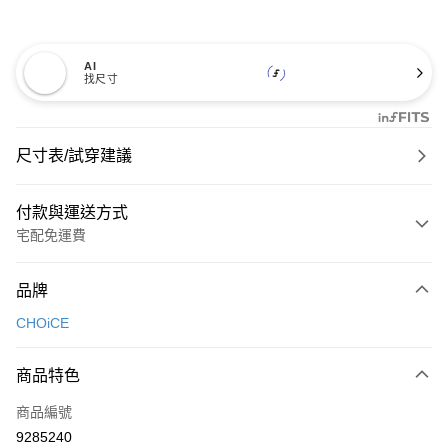
AI
找尺寸
尺寸表/試穿建議
付款與運送方式
宅配免運費
付款方式
品牌
信用卡一次付款
CHOiCE
信用卡分期付款
3 期 0 利率 每期
NT$660
21家銀行
商品特色
6 期 0 利率 每期
NT$330
21家銀行
合作金庫商業銀行
第一商業銀行
商品編號
華南商業銀行
彰化商業銀行
合作金庫商業銀行
第一商業銀行
9285240
LINE Pay
上海商業儲蓄銀行
台北富邦商業銀行