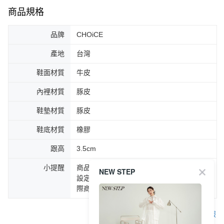
商品規格
品牌
CHOiCE
產地
台灣
鞋面材質
牛皮
內裡材質
豚皮
鞋墊材質
豚皮
鞋底材質
橡膠
跟高
3.5cm
小提醒
商品圖片顏色會因拍攝燈光環境或個人螢幕
NEW STEP
設定不同，而造成部份色差現象，顏色以實
際商品為主。
客服