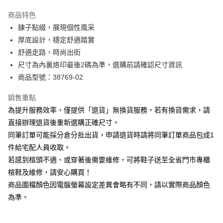
華南商業銀行
彰化商業銀行
國泰世華商業銀行
兆豐國際商業銀行
Apple Pay
上海商業儲蓄銀行
台北富邦商業銀行
商品特色
臺灣中小企業銀行
台中商業銀行
國泰世華商業銀行
兆豐國際商業銀行
鍊子點綴，展現個性風采
匯豐（台灣）商業銀行
華泰商業銀行
街口支付
臺灣中小企業銀行
台中商業銀行
厚底設計，穩定舒適踏實
聯邦商業銀行
遠東國際商業銀行
匯豐（台灣）商業銀行
華泰商業銀行
悠遊付
元大商業銀行
永豐商業銀行
舒適走路，時尚出街
聯邦商業銀行
遠東國際商業銀行
玉山商業銀行
星展（台灣）商業銀行
尺寸為內裏烙印最後2碼為準，選購前請確認尺寸資訊
元大商業銀行
永豐商業銀行
Google Pay
台新國際商業銀行
中國信託商業銀行
玉山商業銀行
星展（台灣）商業銀行
商品型號：38769-02
台灣樂天信用卡公司
台新國際商業銀行
中國信託商業銀行
大哥付你分期
台灣樂天信用卡公司
銷售重點
相關說明
為提升服務效率，僅提供「退貨」無換貨服務，若有換貨需求，請
【大哥付你分期使用說明】
AFTEE先享後付
1.本服務由台灣大哥大提供，台灣大哥大用戶可立即使用無須另外申請。
直接辦理退貨後重新選購正確尺寸。
2.付款方式選擇「大哥付你分期」，訂單成立後會自動跳轉到大哥付的交易
相關說明
同筆訂單可能採分倉分批出貨，申請退貨時請將同筆訂單商品包成1
流程，驗證手機門號後，選擇欲分期的期數、繳款截止日，確認付款後即完
【關於「AFTEE先享後付」】
成交易。
件給宅配人員收取。
ATM付款
AFTEE先享後付是「在收到商品之後才付款」的支付方式。 讓您購物簡單
3.實際核准額度、可分期數及費用金額請依後續交易確認頁面所載為準。
若感到楦頭不適、或穿著後需要維修，可將鞋子送至全省門市專櫃
便利好安心！
4.訂單成立30分鐘內，如未前往確認交易或遇審核未通過，訂單將自動取
１．簡單：不需註冊會員、不需綁卡、不需儲值。
楦鞋及維修，請安心購買！
運送方式
消。如遇「轉專審核」未通過狀況，表示未達大哥付你分期系統評分，恕無
２．便利：只要手機號碼，簡訊認證，即可結帳。
法說明評估內容。
商品圖檔顏色因電腦螢幕設定差異會略有不同，請以實際商品顏色
３．安心：先確認商品／服務後，再付款。
宅配
【繳款方式說明】
為準。
1.分期款項不併入電信帳單，「大哥付你分期」於每月結算日後寄送繳費提
免運費
【「AFTEE先享後付」結帳流程】
醒簡訊。
１．於結帳方式選擇「AFTEE先享後付」後，將跳轉至「AFTEE先享後付」
2.透過簡訊連結打開帳單後，可選擇「超商條碼／台灣大直營門市／銀行轉
離島宅配
結帳頁面，進行簡訊認證並確認金額後，即可完成結帳。