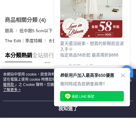
商品相關分類 (4)
查看全部
跟高
低中跟5.5cm以下
The Edit｜季度特輯
📓微甜加氛樂福鞋Loafers
夏天還沒結束，想買的新鞋趁這波
入手🌞
指定商品58折起 最高現折$888
本分類熱銷
全站排行
🎉 8月優惠一次看
①LINE購物最高10%回饋
🎁新用戶加入最高享650優惠
本網站中使用 cookie，欲查詢有關本網站使用 cookie 方式之詳情，及若您不希
②每周限定品現折200
熱門標籤
望在電腦上使用 cookie 時應如何變更電腦的 cookie 設定，請參閱本網站「
隱私
③指定商品58折起 最高現折$888
需同時成為官網會員唷!!
權條款
」之 Cookie 聲明。您繼續使用本網站即表示您同意本公司得按本網站使
用條款之 Cookie 聲明使用 cookie。
了解更多 >
上班鞋、休閒鞋、涼鞋一次逛齊
連結 LINE 帳號
好搭、出遊好走、聚會也漂亮
我知道了