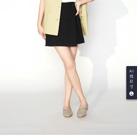
AI
找
尺
寸