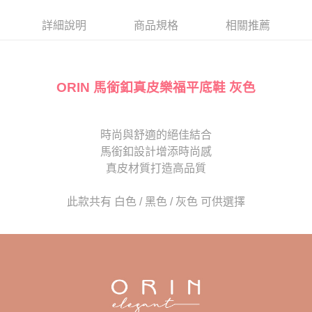
帳／街口支付／iPASS MONEY」等通路繳費。
２．訂單成立數日內，您將收到繳費通知簡訊。
每筆NT$80，滿NT$2,000(含以上)免運費
３．收到繳費通知簡訊後14天內，點擊此簡訊中的連結，可透過四大超商／
詳細說明
商品規格
相關推薦
【注意事項】
ATM／網路銀行／等多元方式進行付款，方視為交易完成。
宅配
1.本服務係由「台灣大哥大股份有限公司」（以下簡稱本公司）所提供，讓
※ 請注意：結帳手續完成當下不需立刻繳費，但若您需要取消訂單，請聯絡
用戶於交易時，得透過本服務購買商品或服務，並由商店將買賣／分期付款
免運費
購買商品的店家。未經商家同意取消之訂單仍視為有效，需透過AFTEE先享
買賣價金債權讓與本公司後，依約使用本公司帳單繳交帳款。
後付繳納相關費用。
2.基於同意付款使用「大哥付你分期」之契約關係目的，商店將以您的個人
ORIN 馬銜釦真皮樂福平底鞋 灰色
離島宅配
※ 交易是否成功請以「AFTEE先享後付 」之結帳頁面顯示為準，若有關於
資料（包含姓名、電話或地址）提供予台灣大哥大進項蒐集、處理及利用，
是否繳費成功／繳費後需取消欲退款等相關疑問，請聯繫「AFTEE先享後付
每筆NT$280
由本公司與您本人進行分期帳單所需資料之確認、核對及更正。
客戶支援中心」
https://netprotections.freshdesk.com/support/home
3.完整用戶服務條款，請詳閱以下連結：
https://oppay.tw/userRule
海外宅配
查看運費
時尚與舒適的絕佳結合
【注意事項】
１．透過由恩沛科技股份有限公司提供之「AFTEE先享後付」服務完成之交
馬銜釦設計增添時尚感
易，需依本服務之必要範圍內提供個人資料，並將交易相關給付款項請求債
真皮材質打造高品質
權轉讓予恩沛科技股份有限公司。
２．關於個人資料處理事宜，請瀏覽以下網址：
https://aftee.tw/terms/#terms3
此款共有 白色 / 黑色 / 灰色 可供選擇
３．未成年的使用者請事先徵得法定代理人或監護人之同意方可使用
「AFTEE先享後付」，若未經同意申辦者引起之損失，本公司不負相關責
任。
４．使用「AFTEE先享後付」時，將依據個別帳號之用戶狀況，依本公司即
時審查核予不同之上限額度；若仍有額度不足之情形，本公司將視審查結果
請求用戶進行身份認證。
５．嚴禁一人註冊多個帳號或使用他人資訊註冊。若發現惡意使用之情形，
恩沛科技股份有限公司將有權停止該用戶之使用額度並採取法律行動。