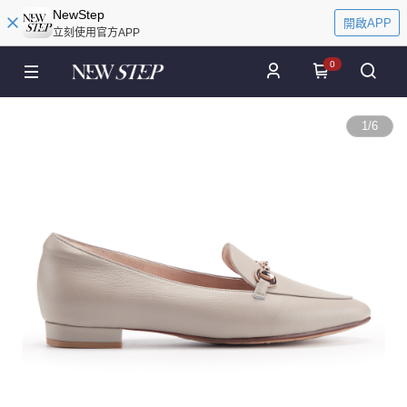
NewStep
開啟APP
立刻使用官方APP
0
1
/
6