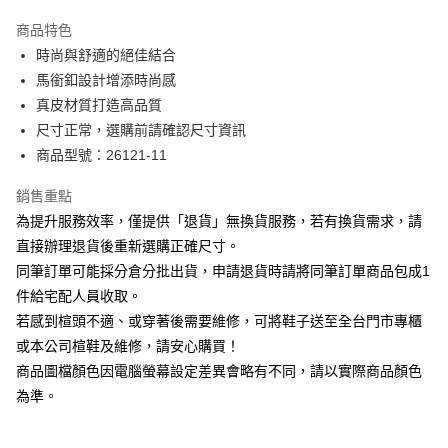
華南商業銀行
彰化商業銀行
國泰世華商業銀行
兆豐國際商業銀行
Apple Pay
上海商業儲蓄銀行
台北富邦商業銀行
商品特色
臺灣中小企業銀行
台中商業銀行
國泰世華商業銀行
兆豐國際商業銀行
時尚與舒適的絕佳結合
匯豐（台灣）商業銀行
華泰商業銀行
街口支付
臺灣中小企業銀行
台中商業銀行
馬銜釦設計增添時尚感
聯邦商業銀行
遠東國際商業銀行
匯豐（台灣）商業銀行
華泰商業銀行
悠遊付
元大商業銀行
永豐商業銀行
真皮材質打造高品質
聯邦商業銀行
遠東國際商業銀行
玉山商業銀行
星展（台灣）商業銀行
尺寸正常，選購前請確認尺寸資訊
元大商業銀行
永豐商業銀行
Google Pay
台新國際商業銀行
中國信託商業銀行
玉山商業銀行
星展（台灣）商業銀行
商品型號：26121-11
台灣樂天信用卡公司
台新國際商業銀行
中國信託商業銀行
大哥付你分期
台灣樂天信用卡公司
銷售重點
相關說明
為提升服務效率，僅提供「退貨」無換貨服務，若有換貨需求，請
【大哥付你分期使用說明】
AFTEE先享後付
1.本服務由台灣大哥大提供，台灣大哥大用戶可立即使用無須另外申請。
直接辦理退貨後重新選購正確尺寸。
2.付款方式選擇「大哥付你分期」，訂單成立後會自動跳轉到大哥付的交易
相關說明
同筆訂單可能採分倉分批出貨，申請退貨時請將同筆訂單商品包成1
流程，驗證手機門號後，選擇欲分期的期數、繳款截止日，確認付款後即完
【關於「AFTEE先享後付」】
成交易。
件給宅配人員收取。
ATM付款
AFTEE先享後付是「在收到商品之後才付款」的支付方式。 讓您購物簡單
3.實際核准額度、可分期數及費用金額請依後續交易確認頁面所載為準。
若感到楦頭不適、或穿著後需要維修，可將鞋子送至全台門市專櫃
便利好安心！
4.訂單成立30分鐘內，如未前往確認交易或遇審核未通過，訂單將自動取
１．簡單：不需註冊會員、不需綁卡、不需儲值。
或本公司楦鞋及維修，請安心購買！
運送方式
消。如遇「轉專審核」未通過狀況，表示未達大哥付你分期系統評分，恕無
２．便利：只要手機號碼，簡訊認證，即可結帳。
法說明評估內容。
商品圖檔顏色因電腦螢幕設定差異會略有不同，請以實際商品顏色
３．安心：先確認商品／服務後，再付款。
付款後全家取貨
【繳款方式說明】
為準。
1.分期款項不併入電信帳單，「大哥付你分期」於每月結算日後寄送繳費提
每筆NT$80，滿NT$2,000(含以上)免運費
【「AFTEE先享後付」結帳流程】
醒簡訊。
１．於結帳方式選擇「AFTEE先享後付」後，將跳轉至「AFTEE先享後付」
2.透過簡訊連結打開帳單後，可選擇「超商條碼／台灣大直營門市／銀行轉
付款後7-11取貨
結帳頁面，進行簡訊認證並確認金額後，即可完成結帳。