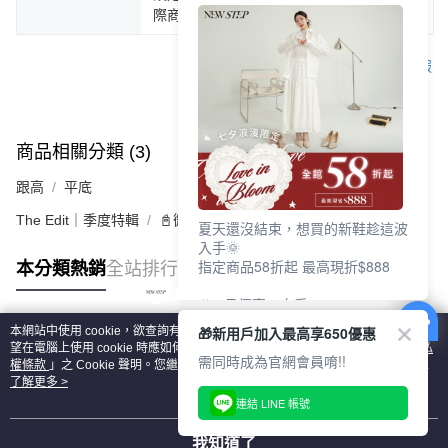
際商品為主。
客服
商品相關分類 (3)
查看全部
跟高
平底
The Edit｜季度特輯
📓微甜加氛樂福鞋Loafers
夏天還沒結束，想買的新鞋趁這波
入手🌞
指定商品58折起 最高現折$888
本分類熱銷
全站排行
🎉 8月優惠一次看
①LINE購物最高10%回饋
🎁新用戶加入最高享650優惠
本網站中使用 cookie，欲查詢有關本網站使用 cookie 方式之詳情，及若您不希
②每周限定品現折200
熱門標籤
望在電腦上使用 cookie 時應如何變更電腦的 cookie 設定，請參閱本網站「
隱私
③指定商品58折起 最高現折$888
需同時成為官網會員唷!!
權條款
」之 Cookie 聲明。您繼續使用本網站即表示您同意本公司得按本網站使
用條款之 Cookie 聲明使用 cookie。
了解更多 >
上班鞋、休閒鞋、涼鞋一次逛齊
連結 LINE 帳號
好搭、出遊好走、聚會也漂亮
我知道了