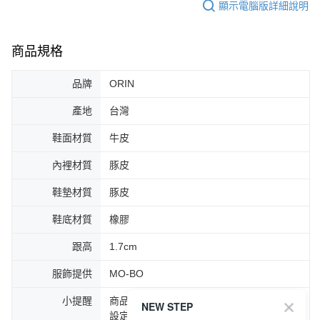
顯示電腦版詳細說明
商品規格
品牌
ORIN
產地
台灣
鞋面材質
牛皮
內裡材質
豚皮
鞋墊材質
豚皮
鞋底材質
橡膠
跟高
1.7cm
服飾提供
MO-BO
小提醒
商品圖片顏色會因拍攝燈光環境或個人螢幕
NEW STEP
設定不同，而造成部份色差現象，顏色以實