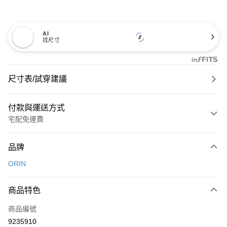
AI
找尺寸
尺寸表/試穿建議
付款與運送方式
宅配免運費
付款方式
品牌
信用卡一次付款
ORIN
信用卡分期付款
3 期 0 利率 每期
NT$726
21家銀行
商品特色
6 期 0 利率 每期
NT$363
21家銀行
合作金庫商業銀行
第一商業銀行
商品編號
華南商業銀行
彰化商業銀行
合作金庫商業銀行
第一商業銀行
9235910
LINE Pay
上海商業儲蓄銀行
台北富邦商業銀行