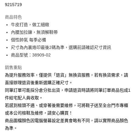
華南商業銀行
彰化商業銀行
合作金庫商業銀行
第一商業銀行
9215719
LINE Pay
上海商業儲蓄銀行
台北富邦商業銀行
華南商業銀行
彰化商業銀行
國泰世華商業銀行
兆豐國際商業銀行
Apple Pay
上海商業儲蓄銀行
台北富邦商業銀行
商品特色
臺灣中小企業銀行
台中商業銀行
國泰世華商業銀行
兆豐國際商業銀行
牛皮打造，做工細緻
匯豐（台灣）商業銀行
華泰商業銀行
街口支付
臺灣中小企業銀行
台中商業銀行
內腰加拉鍊，無須解鞋帶
聯邦商業銀行
遠東國際商業銀行
匯豐（台灣）商業銀行
華泰商業銀行
悠遊付
元大商業銀行
永豐商業銀行
個性帥氣 每季必備
聯邦商業銀行
遠東國際商業銀行
玉山商業銀行
星展（台灣）商業銀行
尺寸為內裏烙印最後2碼為準，選購前請確認尺寸資訊
元大商業銀行
永豐商業銀行
Google Pay
台新國際商業銀行
中國信託商業銀行
玉山商業銀行
星展（台灣）商業銀行
商品型號：38909-02
台灣樂天信用卡公司
台新國際商業銀行
中國信託商業銀行
大哥付你分期
台灣樂天信用卡公司
銷售重點
相關說明
為提升服務效率，僅提供「退貨」無換貨服務，若有換貨需求，請
【大哥付你分期使用說明】
AFTEE先享後付
1.本服務由台灣大哥大提供，台灣大哥大用戶可立即使用無須另外申請。
直接辦理退貨後重新選購正確尺寸。
2.付款方式選擇「大哥付你分期」，訂單成立後會自動跳轉到大哥付的交易
相關說明
同筆訂單可能採分倉分批出貨，申請退貨時請將同筆訂單商品包成1
流程，驗證手機門號後，選擇欲分期的期數、繳款截止日，確認付款後即完
【關於「AFTEE先享後付」】
成交易。
件給宅配人員收取。
ATM付款
AFTEE先享後付是「在收到商品之後才付款」的支付方式。 讓您購物簡單
3.實際核准額度、可分期數及費用金額請依後續交易確認頁面所載為準。
若感到楦頭不適、或穿著後需要維修，可將鞋子送至全台門市專櫃
便利好安心！
4.訂單成立30分鐘內，如未前往確認交易或遇審核未通過，訂單將自動取
１．簡單：不需註冊會員、不需綁卡、不需儲值。
或本公司楦鞋及維修，請安心購買！
運送方式
消。如遇「轉專審核」未通過狀況，表示未達大哥付你分期系統評分，恕無
２．便利：只要手機號碼，簡訊認證，即可結帳。
法說明評估內容。
商品圖檔顏色因電腦螢幕設定差異會略有不同，請以實際商品顏色
３．安心：先確認商品／服務後，再付款。
付款後全家取貨
【繳款方式說明】
為準。
1.分期款項不併入電信帳單，「大哥付你分期」於每月結算日後寄送繳費提
每筆NT$80，滿NT$2,000(含以上)免運費
【「AFTEE先享後付」結帳流程】
醒簡訊。