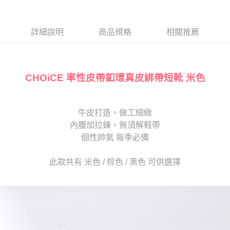
１．於結帳方式選擇「AFTEE先享後付」後，將跳轉至「AFTEE先享後付」
2.透過簡訊連結打開帳單後，可選擇「超商條碼／台灣大直營門市／銀行轉
付款後7-11取貨
結帳頁面，進行簡訊認證並確認金額後，即可完成結帳。
帳／街口支付／iPASS MONEY」等通路繳費。
２．訂單成立數日內，您將收到繳費通知簡訊。
每筆NT$80，滿NT$2,000(含以上)免運費
３．收到繳費通知簡訊後14天內，點擊此簡訊中的連結，可透過四大超商／
詳細說明
商品規格
相關推薦
【注意事項】
ATM／網路銀行／等多元方式進行付款，方視為交易完成。
宅配
1.本服務係由「台灣大哥大股份有限公司」（以下簡稱本公司）所提供，讓
※ 請注意：結帳手續完成當下不需立刻繳費，但若您需要取消訂單，請聯絡
用戶於交易時，得透過本服務購買商品或服務，並由商店將買賣／分期付款
免運費
購買商品的店家。未經商家同意取消之訂單仍視為有效，需透過AFTEE先享
買賣價金債權讓與本公司後，依約使用本公司帳單繳交帳款。
後付繳納相關費用。
2.基於同意付款使用「大哥付你分期」之契約關係目的，商店將以您的個人
CHOiCE 率性皮帶釦環真皮綁帶短靴 米色
離島宅配
※ 交易是否成功請以「AFTEE先享後付 」之結帳頁面顯示為準，若有關於
資料（包含姓名、電話或地址）提供予台灣大哥大進項蒐集、處理及利用，
是否繳費成功／繳費後需取消欲退款等相關疑問，請聯繫「AFTEE先享後付
每筆NT$280
由本公司與您本人進行分期帳單所需資料之確認、核對及更正。
客戶支援中心」
https://netprotections.freshdesk.com/support/home
3.完整用戶服務條款，請詳閱以下連結：
https://oppay.tw/userRule
海外宅配
查看運費
牛皮打造，做工細緻
【注意事項】
１．透過由恩沛科技股份有限公司提供之「AFTEE先享後付」服務完成之交
內腰加拉鍊，無須解鞋帶
易，需依本服務之必要範圍內提供個人資料，並將交易相關給付款項請求債
個性帥氣 每季必備
權轉讓予恩沛科技股份有限公司。
２．關於個人資料處理事宜，請瀏覽以下網址：
https://aftee.tw/terms/#terms3
此款共有 米色 / 棕色 / 黑色 可供選擇
３．未成年的使用者請事先徵得法定代理人或監護人之同意方可使用
「AFTEE先享後付」，若未經同意申辦者引起之損失，本公司不負相關責
任。
４．使用「AFTEE先享後付」時，將依據個別帳號之用戶狀況，依本公司即
時審查核予不同之上限額度；若仍有額度不足之情形，本公司將視審查結果
請求用戶進行身份認證。
５．嚴禁一人註冊多個帳號或使用他人資訊註冊。若發現惡意使用之情形，