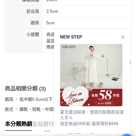
前台高
2.5cm
跟高
5cm
小提醒
商品圖片顏色會因拍攝燈光環境或個人螢幕
NEW STEP
設定不同，而造成部份色差現象，顏色以實
際商品為主。
客服
商品相關分類 (3)
查看全部
跟高
低中跟5.5cm以下
款式
踝靴、短靴、中筒靴
夏天還沒結束，想買的新鞋趁這波
入手🌞
指定商品58折起 最高現折$888
本分類熱銷
全站排行
🎉 8月優惠一次看