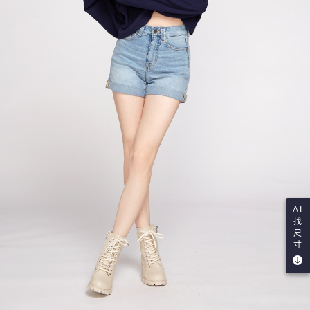
AI
找
尺
寸