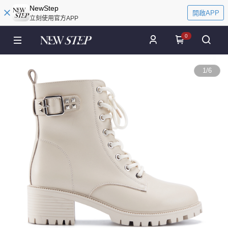
NewStep
開啟APP
立刻使用官方APP
0
1
/
6