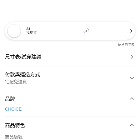
AI
找尺寸
尺寸表/試穿建議
付款與運送方式
宅配免運費
付款方式
品牌
信用卡一次付款
CHOiCE
信用卡分期付款
3 期 0 利率 每期
NT$1,093
21家銀行
商品特色
6 期 0 利率 每期
NT$546
21家銀行
合作金庫商業銀行
第一商業銀行
商品編號