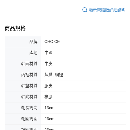
顯示電腦版詳細說明
商品規格
品牌
CHOiCE
產地
中國
鞋面材質
牛皮
內裡材質
超纖, 網裡
鞋墊材質
豚皮
鞋底材質
橡膠
靴長筒高
13cm
靴圍筒圍
26cm
踝圍筒圍
26cm