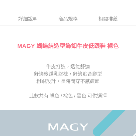
１．於結帳方式選擇「AFTEE先享後付」後，將跳轉至「AFTEE先享後付」
2.透過簡訊連結打開帳單後，可選擇「超商條碼／台灣大直營門市／銀行轉
付款後7-11取貨
結帳頁面，進行簡訊認證並確認金額後，即可完成結帳。
帳／街口支付／iPASS MONEY」等通路繳費。
２．訂單成立數日內，您將收到繳費通知簡訊。
每筆NT$80，滿NT$2,000(含以上)免運費
３．收到繳費通知簡訊後14天內，點擊此簡訊中的連結，可透過四大超商／
詳細說明
商品規格
相關推薦
【注意事項】
ATM／網路銀行／等多元方式進行付款，方視為交易完成。
宅配
1.本服務係由「台灣大哥大股份有限公司」（以下簡稱本公司）所提供，讓
※ 請注意：結帳手續完成當下不需立刻繳費，但若您需要取消訂單，請聯絡
用戶於交易時，得透過本服務購買商品或服務，並由商店將買賣／分期付款
免運費
購買商品的店家。未經商家同意取消之訂單仍視為有效，需透過AFTEE先享
買賣價金債權讓與本公司後，依約使用本公司帳單繳交帳款。
後付繳納相關費用。
2.基於同意付款使用「大哥付你分期」之契約關係目的，商店將以您的個人
MAGY 蝴蝶結造型飾釦牛皮低跟鞋 裸色
離島宅配
※ 交易是否成功請以「AFTEE先享後付 」之結帳頁面顯示為準，若有關於
資料（包含姓名、電話或地址）提供予台灣大哥大進項蒐集、處理及利用，
是否繳費成功／繳費後需取消欲退款等相關疑問，請聯繫「AFTEE先享後付
每筆NT$280
由本公司與您本人進行分期帳單所需資料之確認、核對及更正。
客戶支援中心」
https://netprotections.freshdesk.com/support/home
3.完整用戶服務條款，請詳閱以下連結：
https://oppay.tw/userRule
海外宅配
查看運費
牛皮打造，透氣舒適
【注意事項】
１．透過由恩沛科技股份有限公司提供之「AFTEE先享後付」服務完成之交
舒適後踵乳膠枕，舒適貼合腳型
易，需依本服務之必要範圍內提供個人資料，並將交易相關給付款項請求債
粗跟設計，長時間穿不感疲憊
權轉讓予恩沛科技股份有限公司。
２．關於個人資料處理事宜，請瀏覽以下網址：
https://aftee.tw/terms/#terms3
此款共有 裸色 / 棕色 / 黑色 可供選擇
３．未成年的使用者請事先徵得法定代理人或監護人之同意方可使用
「AFTEE先享後付」，若未經同意申辦者引起之損失，本公司不負相關責
任。
４．使用「AFTEE先享後付」時，將依據個別帳號之用戶狀況，依本公司即
時審查核予不同之上限額度；若仍有額度不足之情形，本公司將視審查結果
請求用戶進行身份認證。
５．嚴禁一人註冊多個帳號或使用他人資訊註冊。若發現惡意使用之情形，