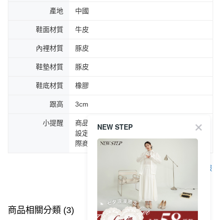
產地
中國
鞋面材質
牛皮
內裡材質
豚皮
鞋墊材質
豚皮
鞋底材質
橡膠
跟高
3cm
小提醒
商品圖片顏色會因拍攝燈光環境或個人螢幕
NEW STEP
設定不同，而造成部份色差現象，顏色以實
際商品為主。
客服
商品相關分類 (3)
查看全部