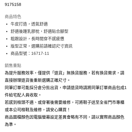
華南商業銀行
彰化商業銀行
合作金庫商業銀行
第一商業銀行
9175158
LINE Pay
上海商業儲蓄銀行
台北富邦商業銀行
華南商業銀行
彰化商業銀行
國泰世華商業銀行
兆豐國際商業銀行
Apple Pay
上海商業儲蓄銀行
台北富邦商業銀行
商品特色
臺灣中小企業銀行
台中商業銀行
國泰世華商業銀行
兆豐國際商業銀行
牛皮打造，透氣舒適
匯豐（台灣）商業銀行
華泰商業銀行
街口支付
臺灣中小企業銀行
台中商業銀行
舒適後踵乳膠枕，舒適貼合腳型
聯邦商業銀行
遠東國際商業銀行
匯豐（台灣）商業銀行
華泰商業銀行
悠遊付
元大商業銀行
永豐商業銀行
粗跟設計，長時間穿不感疲憊
聯邦商業銀行
遠東國際商業銀行
玉山商業銀行
星展（台灣）商業銀行
版型正常，選購前請確認尺寸資訊
元大商業銀行
永豐商業銀行
Google Pay
台新國際商業銀行
中國信託商業銀行
玉山商業銀行
星展（台灣）商業銀行
商品型號：16717-11
台灣樂天信用卡公司
台新國際商業銀行
中國信託商業銀行
大哥付你分期
台灣樂天信用卡公司
銷售重點
相關說明
為提升服務效率，僅提供「退貨」無換貨服務，若有換貨需求，請
【大哥付你分期使用說明】
AFTEE先享後付
1.本服務由台灣大哥大提供，台灣大哥大用戶可立即使用無須另外申請。
直接辦理退貨後重新選購正確尺寸。
2.付款方式選擇「大哥付你分期」，訂單成立後會自動跳轉到大哥付的交易
相關說明
同筆訂單可能採分倉分批出貨，申請退貨時請將同筆訂單商品包成1
流程，驗證手機門號後，選擇欲分期的期數、繳款截止日，確認付款後即完
【關於「AFTEE先享後付」】
成交易。
件給宅配人員收取。
ATM付款
AFTEE先享後付是「在收到商品之後才付款」的支付方式。 讓您購物簡單
3.實際核准額度、可分期數及費用金額請依後續交易確認頁面所載為準。
若感到楦頭不適、或穿著後需要維修，可將鞋子送至全省門市專櫃
便利好安心！
4.訂單成立30分鐘內，如未前往確認交易或遇審核未通過，訂單將自動取
１．簡單：不需註冊會員、不需綁卡、不需儲值。
或本公司楦鞋及維修，請安心購買！
運送方式
消。如遇「轉專審核」未通過狀況，表示未達大哥付你分期系統評分，恕無
２．便利：只要手機號碼，簡訊認證，即可結帳。
法說明評估內容。
商品圖檔顏色因電腦螢幕設定差異會略有不同，請以實際商品顏色
３．安心：先確認商品／服務後，再付款。
付款後全家取貨
【繳款方式說明】
為準。
1.分期款項不併入電信帳單，「大哥付你分期」於每月結算日後寄送繳費提
每筆NT$80，滿NT$2,000(含以上)免運費
【「AFTEE先享後付」結帳流程】
醒簡訊。