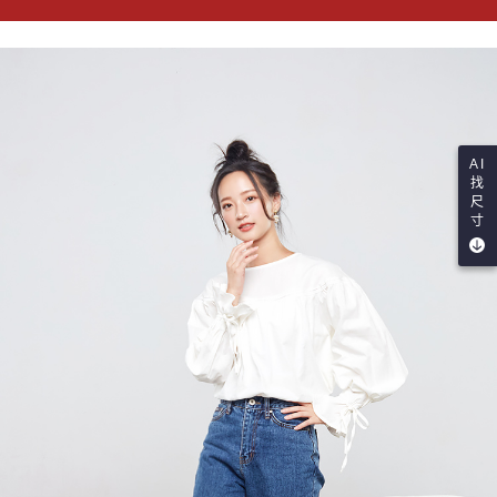
AI
找
尺
寸