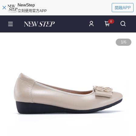
NewStep
開啟APP
立刻使用官方APP
0
1
/
6