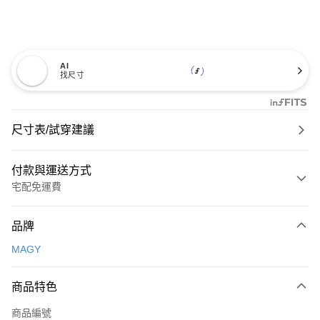
AI
找尺寸
尺寸表/試穿建議
付款與運送方式
宅配免運費
付款方式
品牌
信用卡一次付款
MAGY
信用卡分期付款
3 期 0 利率 每期
NT$726
21家銀行
商品特色
6 期 0 利率 每期
NT$363
21家銀行
合作金庫商業銀行
第一商業銀行
商品編號