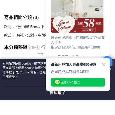
商品相關分類 (3)
查看全部
跟高
低中跟5.5cm以下
款式
踝靴、短靴、中筒靴
夏天還沒結束，想買的新鞋趁這波
入手🌞
指定商品58折起 最高現折$888
本分類熱銷
全站排行
🎉 8月優惠一次看
①LINE購物最高10%回饋
🎁新用戶加入最高享650優惠
本網站中使用 cookie，欲查詢有關本網站使用 cookie 方式之詳情，及若您不希
②每周限定品現折200
熱門標籤
望在電腦上使用 cookie 時應如何變更電腦的 cookie 設定，請參閱本網站「
隱私
③指定商品58折起 最高現折$888
需同時成為官網會員唷!!
權條款
」之 Cookie 聲明。您繼續使用本網站即表示您同意本公司得按本網站使
用條款之 Cookie 聲明使用 cookie。
了解更多 >
上班鞋、休閒鞋、涼鞋一次逛齊
連結 LINE 帳號
好搭、出遊好走、聚會也漂亮
我知道了