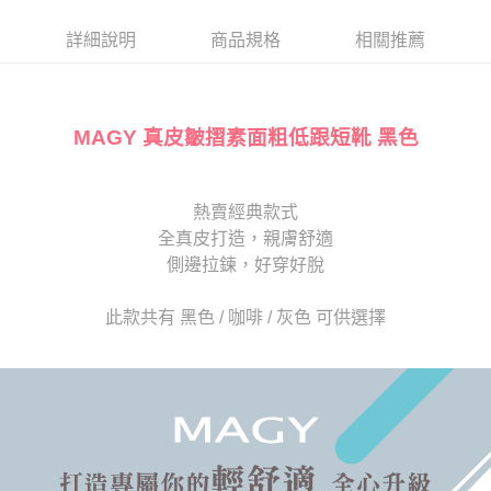
帳／街口支付／iPASS MONEY」等通路繳費。
２．訂單成立數日內，您將收到繳費通知簡訊。
每筆NT$80，滿NT$2,000(含以上)免運費
３．收到繳費通知簡訊後14天內，點擊此簡訊中的連結，可透過四大超商／
詳細說明
商品規格
相關推薦
【注意事項】
ATM／網路銀行／等多元方式進行付款，方視為交易完成。
宅配
1.本服務係由「台灣大哥大股份有限公司」（以下簡稱本公司）所提供，讓
※ 請注意：結帳手續完成當下不需立刻繳費，但若您需要取消訂單，請聯絡
用戶於交易時，得透過本服務購買商品或服務，並由商店將買賣／分期付款
免運費
購買商品的店家。未經商家同意取消之訂單仍視為有效，需透過AFTEE先享
買賣價金債權讓與本公司後，依約使用本公司帳單繳交帳款。
後付繳納相關費用。
2.基於同意付款使用「大哥付你分期」之契約關係目的，商店將以您的個人
MAGY 真皮皺摺素面粗低跟短靴 黑色
離島宅配
※ 交易是否成功請以「AFTEE先享後付 」之結帳頁面顯示為準，若有關於
資料（包含姓名、電話或地址）提供予台灣大哥大進項蒐集、處理及利用，
是否繳費成功／繳費後需取消欲退款等相關疑問，請聯繫「AFTEE先享後付
每筆NT$280
由本公司與您本人進行分期帳單所需資料之確認、核對及更正。
客戶支援中心」
https://netprotections.freshdesk.com/support/home
3.完整用戶服務條款，請詳閱以下連結：
https://oppay.tw/userRule
海外宅配
查看運費
熱賣經典款式
【注意事項】
１．透過由恩沛科技股份有限公司提供之「AFTEE先享後付」服務完成之交
全真皮打造，親膚舒適
易，需依本服務之必要範圍內提供個人資料，並將交易相關給付款項請求債
側邊拉鍊，好穿好脫
權轉讓予恩沛科技股份有限公司。
２．關於個人資料處理事宜，請瀏覽以下網址：
https://aftee.tw/terms/#terms3
此款共有 黑色 / 咖啡 / 灰色 可供選擇
３．未成年的使用者請事先徵得法定代理人或監護人之同意方可使用
「AFTEE先享後付」，若未經同意申辦者引起之損失，本公司不負相關責
任。
４．使用「AFTEE先享後付」時，將依據個別帳號之用戶狀況，依本公司即
時審查核予不同之上限額度；若仍有額度不足之情形，本公司將視審查結果
請求用戶進行身份認證。
５．嚴禁一人註冊多個帳號或使用他人資訊註冊。若發現惡意使用之情形，
恩沛科技股份有限公司將有權停止該用戶之使用額度並採取法律行動。