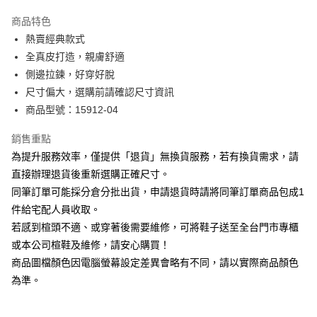
華南商業銀行
彰化商業銀行
國泰世華商業銀行
兆豐國際商業銀行
Apple Pay
上海商業儲蓄銀行
台北富邦商業銀行
商品特色
臺灣中小企業銀行
台中商業銀行
國泰世華商業銀行
兆豐國際商業銀行
熱賣經典款式
匯豐（台灣）商業銀行
華泰商業銀行
街口支付
臺灣中小企業銀行
台中商業銀行
全真皮打造，親膚舒適
聯邦商業銀行
遠東國際商業銀行
匯豐（台灣）商業銀行
華泰商業銀行
悠遊付
元大商業銀行
永豐商業銀行
側邊拉鍊，好穿好脫
聯邦商業銀行
遠東國際商業銀行
玉山商業銀行
星展（台灣）商業銀行
尺寸偏大，選購前請確認尺寸資訊
元大商業銀行
永豐商業銀行
Google Pay
台新國際商業銀行
中國信託商業銀行
玉山商業銀行
星展（台灣）商業銀行
商品型號：15912-04
台灣樂天信用卡公司
台新國際商業銀行
中國信託商業銀行
大哥付你分期
台灣樂天信用卡公司
銷售重點
相關說明
為提升服務效率，僅提供「退貨」無換貨服務，若有換貨需求，請
【大哥付你分期使用說明】
AFTEE先享後付
1.本服務由台灣大哥大提供，台灣大哥大用戶可立即使用無須另外申請。
直接辦理退貨後重新選購正確尺寸。
2.付款方式選擇「大哥付你分期」，訂單成立後會自動跳轉到大哥付的交易
相關說明
同筆訂單可能採分倉分批出貨，申請退貨時請將同筆訂單商品包成1
流程，驗證手機門號後，選擇欲分期的期數、繳款截止日，確認付款後即完
【關於「AFTEE先享後付」】
成交易。
件給宅配人員收取。
ATM付款
AFTEE先享後付是「在收到商品之後才付款」的支付方式。 讓您購物簡單
3.實際核准額度、可分期數及費用金額請依後續交易確認頁面所載為準。
若感到楦頭不適、或穿著後需要維修，可將鞋子送至全台門市專櫃
便利好安心！
4.訂單成立30分鐘內，如未前往確認交易或遇審核未通過，訂單將自動取
１．簡單：不需註冊會員、不需綁卡、不需儲值。
或本公司楦鞋及維修，請安心購買！
運送方式
消。如遇「轉專審核」未通過狀況，表示未達大哥付你分期系統評分，恕無
２．便利：只要手機號碼，簡訊認證，即可結帳。
法說明評估內容。
商品圖檔顏色因電腦螢幕設定差異會略有不同，請以實際商品顏色
３．安心：先確認商品／服務後，再付款。
付款後全家取貨
【繳款方式說明】
為準。
1.分期款項不併入電信帳單，「大哥付你分期」於每月結算日後寄送繳費提
每筆NT$80，滿NT$2,000(含以上)免運費
【「AFTEE先享後付」結帳流程】
醒簡訊。
１．於結帳方式選擇「AFTEE先享後付」後，將跳轉至「AFTEE先享後付」
2.透過簡訊連結打開帳單後，可選擇「超商條碼／台灣大直營門市／銀行轉
付款後7-11取貨
結帳頁面，進行簡訊認證並確認金額後，即可完成結帳。