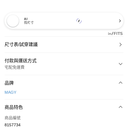
AI
找尺寸
尺寸表/試穿建議
付款與運送方式
宅配免運費
付款方式
品牌
信用卡一次付款
MAGY
信用卡分期付款
3 期 0 利率 每期
NT$1,326
21家銀行
商品特色
6 期 0 利率 每期
NT$663
21家銀行
合作金庫商業銀行
第一商業銀行
商品編號
華南商業銀行
彰化商業銀行
合作金庫商業銀行
第一商業銀行
8157734
LINE Pay
上海商業儲蓄銀行
台北富邦商業銀行