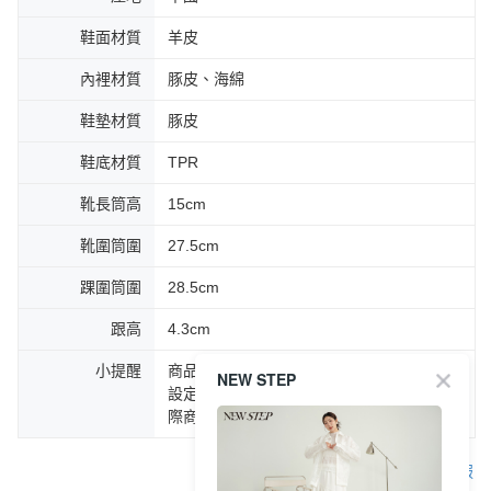
鞋面材質
羊皮
內裡材質
豚皮、海綿
鞋墊材質
豚皮
鞋底材質
TPR
靴長筒高
15cm
靴圍筒圍
27.5cm
踝圍筒圍
28.5cm
跟高
4.3cm
小提醒
商品圖片顏色會因拍攝燈光環境或個人螢幕
NEW STEP
設定不同，而造成部份色差現象，顏色以實
際商品為主。
客服