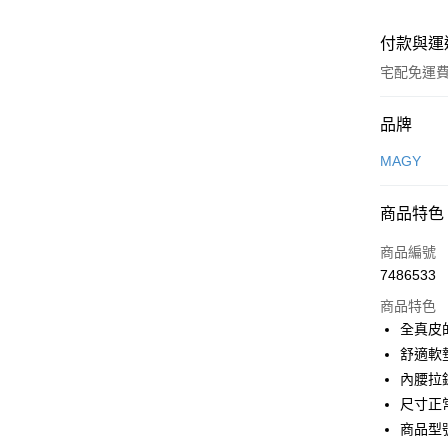
付款與運
宅配免運
付款方式
品牌
信用卡一
MAGY
信用卡分
商品特色
3 期 
商品編號
6 期 
合作金
7486533
華南商
合作金
LINE Pay
上海商
商品特色
華南商
國泰世
全真皮
Apple Pay
上海商
臺灣中
舒適軟
國泰世
匯豐（
街口支付
臺灣中
內腰拉
聯邦商
匯豐（
尺寸正
悠遊付
元大商
聯邦商
商品型號
玉山商
元大商
Google Pa