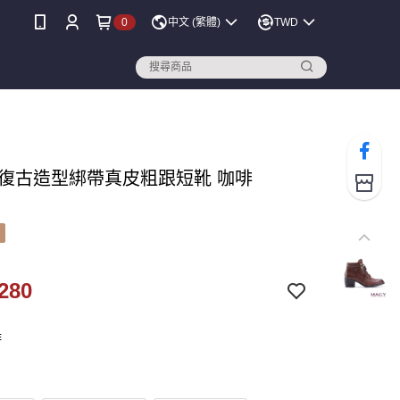
0
中文 (繁體)
TWD
Y 復古造型綁帶真皮粗跟短靴 咖啡
280
啡