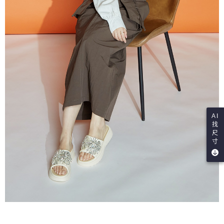
AI
找
尺
寸