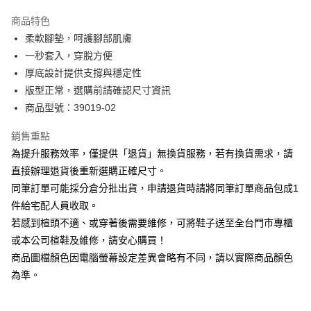
華南商業銀行
彰化商業銀行
國泰世華商業銀行
兆豐國際商業銀行
Apple Pay
上海商業儲蓄銀行
台北富邦商業銀行
商品特色
臺灣中小企業銀行
台中商業銀行
國泰世華商業銀行
兆豐國際商業銀行
柔軟腳墊，呵護腳部肌膚
匯豐（台灣）商業銀行
華泰商業銀行
街口支付
臺灣中小企業銀行
台中商業銀行
一秒套入，穿脫方便
聯邦商業銀行
遠東國際商業銀行
匯豐（台灣）商業銀行
華泰商業銀行
悠遊付
元大商業銀行
永豐商業銀行
厚底設計提供支撐與穩定性
聯邦商業銀行
遠東國際商業銀行
玉山商業銀行
星展（台灣）商業銀行
版型正常，選購前請確認尺寸資訊
元大商業銀行
永豐商業銀行
Google Pay
台新國際商業銀行
中國信託商業銀行
玉山商業銀行
星展（台灣）商業銀行
商品型號：39019-02
台灣樂天信用卡公司
台新國際商業銀行
中國信託商業銀行
大哥付你分期
台灣樂天信用卡公司
銷售重點
相關說明
為提升服務效率，僅提供「退貨」無換貨服務，若有換貨需求，請
【大哥付你分期使用說明】
AFTEE先享後付
1.本服務由台灣大哥大提供，台灣大哥大用戶可立即使用無須另外申請。
直接辦理退貨後重新選購正確尺寸。
2.付款方式選擇「大哥付你分期」，訂單成立後會自動跳轉到大哥付的交易
相關說明
同筆訂單可能採分倉分批出貨，申請退貨時請將同筆訂單商品包成1
流程，驗證手機門號後，選擇欲分期的期數、繳款截止日，確認付款後即完
【關於「AFTEE先享後付」】
成交易。
件給宅配人員收取。
ATM付款
AFTEE先享後付是「在收到商品之後才付款」的支付方式。 讓您購物簡單
3.實際核准額度、可分期數及費用金額請依後續交易確認頁面所載為準。
若感到楦頭不適、或穿著後需要維修，可將鞋子送至全台門市專櫃
便利好安心！
4.訂單成立30分鐘內，如未前往確認交易或遇審核未通過，訂單將自動取
１．簡單：不需註冊會員、不需綁卡、不需儲值。
或本公司楦鞋及維修，請安心購買！
運送方式
消。如遇「轉專審核」未通過狀況，表示未達大哥付你分期系統評分，恕無
２．便利：只要手機號碼，簡訊認證，即可結帳。
法說明評估內容。
商品圖檔顏色因電腦螢幕設定差異會略有不同，請以實際商品顏色
３．安心：先確認商品／服務後，再付款。
付款後全家取貨
【繳款方式說明】
為準。
1.分期款項不併入電信帳單，「大哥付你分期」於每月結算日後寄送繳費提
每筆NT$80，滿NT$2,000(含以上)免運費
【「AFTEE先享後付」結帳流程】
醒簡訊。
１．於結帳方式選擇「AFTEE先享後付」後，將跳轉至「AFTEE先享後付」
2.透過簡訊連結打開帳單後，可選擇「超商條碼／台灣大直營門市／銀行轉
付款後7-11取貨
結帳頁面，進行簡訊認證並確認金額後，即可完成結帳。