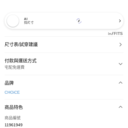
AI
找尺寸
尺寸表/試穿建議
付款與運送方式
宅配免運費
付款方式
品牌
信用卡一次付款
CHOiCE
信用卡分期付款
3 期 0 利率 每期
NT$726
21家銀行
商品特色
6 期 0 利率 每期
NT$363
21家銀行
合作金庫商業銀行
第一商業銀行
商品編號
華南商業銀行
彰化商業銀行
合作金庫商業銀行
第一商業銀行
11961949
LINE Pay
上海商業儲蓄銀行
台北富邦商業銀行