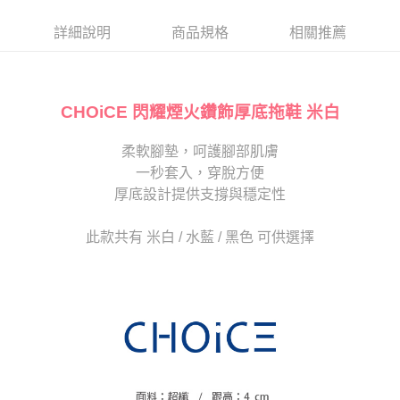
帳／街口支付／iPASS MONEY」等通路繳費。
２．訂單成立數日內，您將收到繳費通知簡訊。
每筆NT$80，滿NT$2,000(含以上)免運費
３．收到繳費通知簡訊後14天內，點擊此簡訊中的連結，可透過四大超商／
詳細說明
商品規格
相關推薦
【注意事項】
ATM／網路銀行／等多元方式進行付款，方視為交易完成。
宅配
1.本服務係由「台灣大哥大股份有限公司」（以下簡稱本公司）所提供，讓
※ 請注意：結帳手續完成當下不需立刻繳費，但若您需要取消訂單，請聯絡
用戶於交易時，得透過本服務購買商品或服務，並由商店將買賣／分期付款
免運費
購買商品的店家。未經商家同意取消之訂單仍視為有效，需透過AFTEE先享
買賣價金債權讓與本公司後，依約使用本公司帳單繳交帳款。
後付繳納相關費用。
2.基於同意付款使用「大哥付你分期」之契約關係目的，商店將以您的個人
CHOiCE 閃耀煙火鑽飾厚底拖鞋 米白
離島宅配
※ 交易是否成功請以「AFTEE先享後付 」之結帳頁面顯示為準，若有關於
資料（包含姓名、電話或地址）提供予台灣大哥大進項蒐集、處理及利用，
是否繳費成功／繳費後需取消欲退款等相關疑問，請聯繫「AFTEE先享後付
每筆NT$280
由本公司與您本人進行分期帳單所需資料之確認、核對及更正。
客戶支援中心」
https://netprotections.freshdesk.com/support/home
柔軟腳墊，呵護腳部肌膚
3.完整用戶服務條款，請詳閱以下連結：
https://oppay.tw/userRule
海外宅配
查看運費
一秒套入，穿脫方便
【注意事項】
１．透過由恩沛科技股份有限公司提供之「AFTEE先享後付」服務完成之交
厚底設計提供支撐與穩定性
易，需依本服務之必要範圍內提供個人資料，並將交易相關給付款項請求債
權轉讓予恩沛科技股份有限公司。
此款共有 米白 / 水藍 / 黑色 可供選擇
２．關於個人資料處理事宜，請瀏覽以下網址：
https://aftee.tw/terms/#terms3
３．未成年的使用者請事先徵得法定代理人或監護人之同意方可使用
「AFTEE先享後付」，若未經同意申辦者引起之損失，本公司不負相關責
任。
４．使用「AFTEE先享後付」時，將依據個別帳號之用戶狀況，依本公司即
時審查核予不同之上限額度；若仍有額度不足之情形，本公司將視審查結果
請求用戶進行身份認證。
５．嚴禁一人註冊多個帳號或使用他人資訊註冊。若發現惡意使用之情形，
恩沛科技股份有限公司將有權停止該用戶之使用額度並採取法律行動。