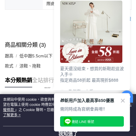
際商品為主。
客服
商品相關分類 (3)
查看全部
跟高
低中跟5.5cm以下
款式
涼鞋、拖鞋
夏天還沒結束，想買的新鞋趁這波
入手🌞
指定商品58折起 最高現折$888
本分類熱銷
全站排行
🎉 8月優惠一次看
①LINE購物最高10%回饋
🎁新用戶加入最高享650優惠
本網站中使用 cookie，欲查詢有關本網站使用 cookie 方式之詳情，及若您不希
②每周限定品現折200
熱門標籤
望在電腦上使用 cookie 時應如何變更電腦的 cookie 設定，請參閱本網站「
隱私
③指定商品58折起 最高現折$888
需同時成為官網會員唷!!
權條款
」之 Cookie 聲明。您繼續使用本網站即表示您同意本公司得按本網站使
用條款之 Cookie 聲明使用 cookie。
了解更多 >
上班鞋、休閒鞋、涼鞋一次逛齊
連結 LINE 帳號
好搭、出遊好走、聚會也漂亮
我知道了