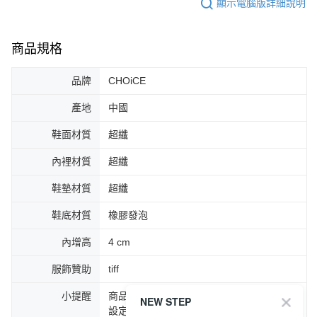
顯示電腦版詳細說明
商品規格
品牌
CHOiCE
產地
中國
鞋面材質
超纖
內裡材質
超纖
鞋墊材質
超纖
鞋底材質
橡膠發泡
內增高
4 cm
服飾贊助
tiff
小提醒
商品圖片顏色會因拍攝燈光環境或個人螢幕
NEW STEP
設定不同，而造成部份色差現象，顏色以實