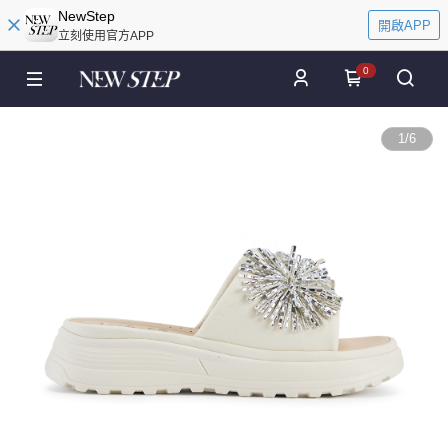
NewStep
開啟APP
立刻使用官方APP
0
1
/
6