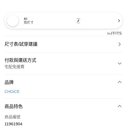
AI
找尺寸
尺寸表/試穿建議
付款與運送方式
宅配免運費
付款方式
品牌
信用卡一次付款
CHOiCE
信用卡分期付款
3 期 0 利率 每期
NT$726
21家銀行
商品特色
6 期 0 利率 每期
NT$363
21家銀行
合作金庫商業銀行
第一商業銀行
商品編號
華南商業銀行
彰化商業銀行
合作金庫商業銀行
第一商業銀行
11961904
LINE Pay
上海商業儲蓄銀行
台北富邦商業銀行