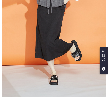
AI
找
尺
寸