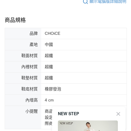
顯示電腦版詳細說明
商品規格
品牌
CHOiCE
產地
中國
鞋面材質
超纖
內裡材質
超纖
鞋墊材質
超纖
鞋底材質
橡膠發泡
內增高
4 cm
小提醒
商品圖片顏色會因拍攝燈光環境或個人螢幕
NEW STEP
設定不同，而造成部份色差現象，顏色以實
際商品為主。