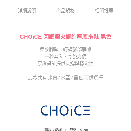
帳／街口支付／iPASS MONEY」等通路繳費。
２．訂單成立數日內，您將收到繳費通知簡訊。
每筆NT$80，滿NT$2,000(含以上)免運費
３．收到繳費通知簡訊後14天內，點擊此簡訊中的連結，可透過四大超商／
詳細說明
商品規格
相關推薦
【注意事項】
ATM／網路銀行／等多元方式進行付款，方視為交易完成。
宅配
1.本服務係由「台灣大哥大股份有限公司」（以下簡稱本公司）所提供，讓
※ 請注意：結帳手續完成當下不需立刻繳費，但若您需要取消訂單，請聯絡
用戶於交易時，得透過本服務購買商品或服務，並由商店將買賣／分期付款
免運費
購買商品的店家。未經商家同意取消之訂單仍視為有效，需透過AFTEE先享
買賣價金債權讓與本公司後，依約使用本公司帳單繳交帳款。
後付繳納相關費用。
2.基於同意付款使用「大哥付你分期」之契約關係目的，商店將以您的個人
CHOiCE 閃耀煙火鑽飾厚底拖鞋 黑色
離島宅配
※ 交易是否成功請以「AFTEE先享後付 」之結帳頁面顯示為準，若有關於
資料（包含姓名、電話或地址）提供予台灣大哥大進項蒐集、處理及利用，
是否繳費成功／繳費後需取消欲退款等相關疑問，請聯繫「AFTEE先享後付
每筆NT$280
由本公司與您本人進行分期帳單所需資料之確認、核對及更正。
客戶支援中心」
https://netprotections.freshdesk.com/support/home
柔軟腳墊，呵護腳部肌膚
3.完整用戶服務條款，請詳閱以下連結：
https://oppay.tw/userRule
海外宅配
查看運費
一秒套入，穿脫方便
【注意事項】
１．透過由恩沛科技股份有限公司提供之「AFTEE先享後付」服務完成之交
厚底設計提供支撐與穩定性
易，需依本服務之必要範圍內提供個人資料，並將交易相關給付款項請求債
權轉讓予恩沛科技股份有限公司。
此款共有 米白 / 水藍 / 黑色 可供選擇
２．關於個人資料處理事宜，請瀏覽以下網址：
https://aftee.tw/terms/#terms3
３．未成年的使用者請事先徵得法定代理人或監護人之同意方可使用
「AFTEE先享後付」，若未經同意申辦者引起之損失，本公司不負相關責
任。
４．使用「AFTEE先享後付」時，將依據個別帳號之用戶狀況，依本公司即
時審查核予不同之上限額度；若仍有額度不足之情形，本公司將視審查結果
請求用戶進行身份認證。
５．嚴禁一人註冊多個帳號或使用他人資訊註冊。若發現惡意使用之情形，
恩沛科技股份有限公司將有權停止該用戶之使用額度並採取法律行動。