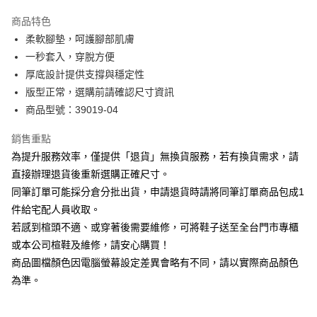
華南商業銀行
彰化商業銀行
國泰世華商業銀行
兆豐國際商業銀行
Apple Pay
上海商業儲蓄銀行
台北富邦商業銀行
商品特色
臺灣中小企業銀行
台中商業銀行
國泰世華商業銀行
兆豐國際商業銀行
柔軟腳墊，呵護腳部肌膚
匯豐（台灣）商業銀行
華泰商業銀行
街口支付
臺灣中小企業銀行
台中商業銀行
一秒套入，穿脫方便
聯邦商業銀行
遠東國際商業銀行
匯豐（台灣）商業銀行
華泰商業銀行
悠遊付
元大商業銀行
永豐商業銀行
厚底設計提供支撐與穩定性
聯邦商業銀行
遠東國際商業銀行
玉山商業銀行
星展（台灣）商業銀行
版型正常，選購前請確認尺寸資訊
元大商業銀行
永豐商業銀行
Google Pay
台新國際商業銀行
中國信託商業銀行
玉山商業銀行
星展（台灣）商業銀行
商品型號：39019-04
台灣樂天信用卡公司
台新國際商業銀行
中國信託商業銀行
大哥付你分期
台灣樂天信用卡公司
銷售重點
相關說明
為提升服務效率，僅提供「退貨」無換貨服務，若有換貨需求，請
【大哥付你分期使用說明】
AFTEE先享後付
1.本服務由台灣大哥大提供，台灣大哥大用戶可立即使用無須另外申請。
直接辦理退貨後重新選購正確尺寸。
2.付款方式選擇「大哥付你分期」，訂單成立後會自動跳轉到大哥付的交易
相關說明
同筆訂單可能採分倉分批出貨，申請退貨時請將同筆訂單商品包成1
流程，驗證手機門號後，選擇欲分期的期數、繳款截止日，確認付款後即完
【關於「AFTEE先享後付」】
成交易。
件給宅配人員收取。
ATM付款
AFTEE先享後付是「在收到商品之後才付款」的支付方式。 讓您購物簡單
3.實際核准額度、可分期數及費用金額請依後續交易確認頁面所載為準。
若感到楦頭不適、或穿著後需要維修，可將鞋子送至全台門市專櫃
便利好安心！
4.訂單成立30分鐘內，如未前往確認交易或遇審核未通過，訂單將自動取
１．簡單：不需註冊會員、不需綁卡、不需儲值。
或本公司楦鞋及維修，請安心購買！
運送方式
消。如遇「轉專審核」未通過狀況，表示未達大哥付你分期系統評分，恕無
２．便利：只要手機號碼，簡訊認證，即可結帳。
法說明評估內容。
商品圖檔顏色因電腦螢幕設定差異會略有不同，請以實際商品顏色
３．安心：先確認商品／服務後，再付款。
付款後全家取貨
【繳款方式說明】
為準。
1.分期款項不併入電信帳單，「大哥付你分期」於每月結算日後寄送繳費提
每筆NT$80，滿NT$2,000(含以上)免運費
【「AFTEE先享後付」結帳流程】
醒簡訊。
１．於結帳方式選擇「AFTEE先享後付」後，將跳轉至「AFTEE先享後付」
2.透過簡訊連結打開帳單後，可選擇「超商條碼／台灣大直營門市／銀行轉
付款後7-11取貨
結帳頁面，進行簡訊認證並確認金額後，即可完成結帳。