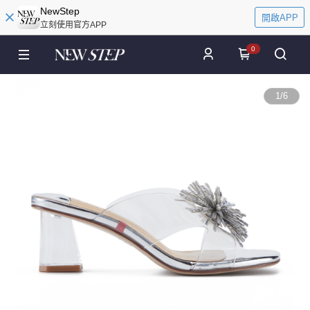
NewStep
開啟APP
立刻使用官方APP
0
1
/
6