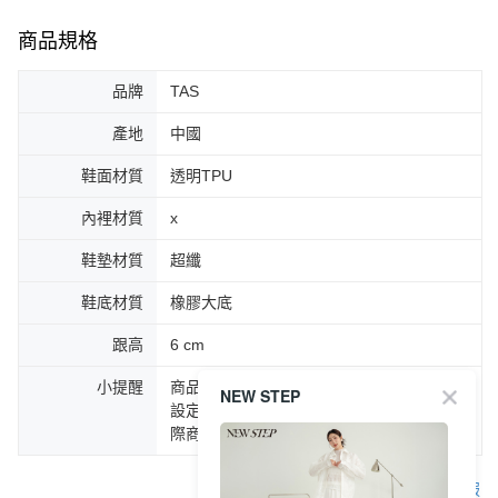
商品規格
品牌
TAS
產地
中國
鞋面材質
透明TPU
內裡材質
x
鞋墊材質
超纖
鞋底材質
橡膠大底
跟高
6 cm
小提醒
商品圖片顏色會因拍攝燈光環境或個人螢幕
NEW STEP
設定不同，而造成部份色差現象，顏色以實
際商品為主。
客服