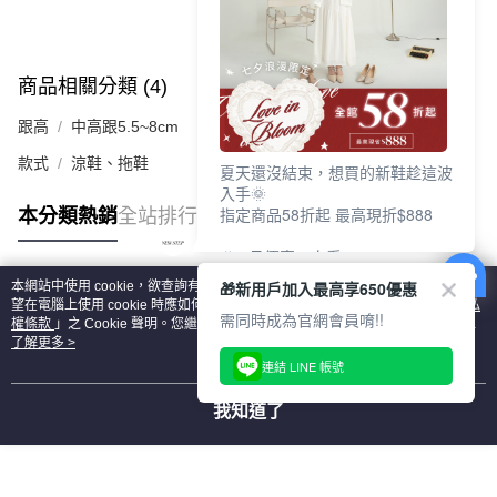
商品相關分類 (4)
查看全部
跟高
中高跟5.5~8cm
款式
涼鞋、拖鞋
夏天還沒結束，想買的新鞋趁這波
入手🌞
指定商品58折起 最高現折$888
本分類熱銷
全站排行
🎉 8月優惠一次看
①LINE購物最高10%回饋
🎁新用戶加入最高享650優惠
本網站中使用 cookie，欲查詢有關本網站使用 cookie 方式之詳情，及若您不希
②每周限定品現折200
熱門標籤
望在電腦上使用 cookie 時應如何變更電腦的 cookie 設定，請參閱本網站「
隱私
③指定商品58折起 最高現折$888
需同時成為官網會員唷!!
權條款
」之 Cookie 聲明。您繼續使用本網站即表示您同意本公司得按本網站使
用條款之 Cookie 聲明使用 cookie。
了解更多 >
上班鞋、休閒鞋、涼鞋一次逛齊
連結 LINE 帳號
好搭、出遊好走、聚會也漂亮
我知道了