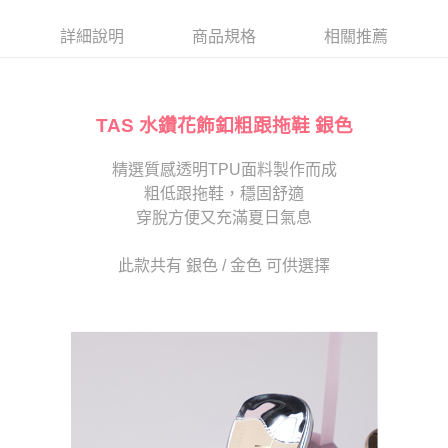
帳／街口支付／iPASS MONEY」等通路繳費。
２．訂單成立數日內，您將收到繳費通知簡訊。
每筆NT$80，滿NT$2,000(含以上)免運費
３．收到繳費通知簡訊後14天內，點擊此簡訊中的連結，可透過四大超商／
詳細說明
商品規格
相關推薦
【注意事項】
ATM／網路銀行／等多元方式進行付款，方視為交易完成。
宅配
1.本服務係由「台灣大哥大股份有限公司」（以下簡稱本公司）所提供，讓
※ 請注意：結帳手續完成當下不需立刻繳費，但若您需要取消訂單，請聯絡
用戶於交易時，得透過本服務購買商品或服務，並由商店將買賣／分期付款
免運費
購買商品的店家。未經商家同意取消之訂單仍視為有效，需透過AFTEE先享
買賣價金債權讓與本公司後，依約使用本公司帳單繳交帳款。
後付繳納相關費用。
2.基於同意付款使用「大哥付你分期」之契約關係目的，商店將以您的個人
TAS 水鑽花飾釦粗跟拖鞋 銀色
離島宅配
※ 交易是否成功請以「AFTEE先享後付 」之結帳頁面顯示為準，若有關於
資料（包含姓名、電話或地址）提供予台灣大哥大進項蒐集、處理及利用，
是否繳費成功／繳費後需取消欲退款等相關疑問，請聯繫「AFTEE先享後付
每筆NT$280
由本公司與您本人進行分期帳單所需資料之確認、核對及更正。
客戶支援中心」
https://netprotections.freshdesk.com/support/home
精選質感透明TPU面料製作而成
3.完整用戶服務條款，請詳閱以下連結：
https://oppay.tw/userRule
海外宅配
查看運費
粗低跟拖鞋，穩固舒適
【注意事項】
１．透過由恩沛科技股份有限公司提供之「AFTEE先享後付」服務完成之交
穿脫方便又充滿夏日氣息
易，需依本服務之必要範圍內提供個人資料，並將交易相關給付款項請求債
權轉讓予恩沛科技股份有限公司。
此款共有 銀色 / 金色 可供選擇
２．關於個人資料處理事宜，請瀏覽以下網址：
https://aftee.tw/terms/#terms3
３．未成年的使用者請事先徵得法定代理人或監護人之同意方可使用
「AFTEE先享後付」，若未經同意申辦者引起之損失，本公司不負相關責
任。
４．使用「AFTEE先享後付」時，將依據個別帳號之用戶狀況，依本公司即
時審查核予不同之上限額度；若仍有額度不足之情形，本公司將視審查結果
請求用戶進行身份認證。
５．嚴禁一人註冊多個帳號或使用他人資訊註冊。若發現惡意使用之情形，
恩沛科技股份有限公司將有權停止該用戶之使用額度並採取法律行動。