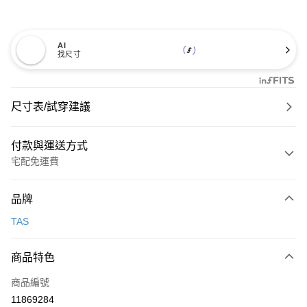
AI
找尺寸
尺寸表/試穿建議
付款與運送方式
宅配免運費
付款方式
品牌
信用卡一次付款
TAS
信用卡分期付款
3 期 0 利率 每期
NT$893
21家銀行
商品特色
6 期 0 利率 每期
NT$446
21家銀行
合作金庫商業銀行
第一商業銀行
商品編號
華南商業銀行
彰化商業銀行
合作金庫商業銀行
第一商業銀行
11869284
LINE Pay
上海商業儲蓄銀行
台北富邦商業銀行