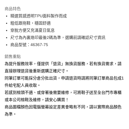
華南商業銀行
彰化商業銀行
國泰世華商業銀行
兆豐國際商業銀行
Apple Pay
上海商業儲蓄銀行
台北富邦商業銀行
商品特色
臺灣中小企業銀行
台中商業銀行
國泰世華商業銀行
兆豐國際商業銀行
精選質感透明TPU面料製作而成
匯豐（台灣）商業銀行
華泰商業銀行
街口支付
臺灣中小企業銀行
台中商業銀行
粗低跟拖鞋，穩固舒適
聯邦商業銀行
遠東國際商業銀行
匯豐（台灣）商業銀行
華泰商業銀行
悠遊付
元大商業銀行
永豐商業銀行
穿脫方便又充滿夏日氣息
聯邦商業銀行
遠東國際商業銀行
玉山商業銀行
星展（台灣）商業銀行
尺寸為內裏烙印最後2碼為準，選購前請確認尺寸資訊
元大商業銀行
永豐商業銀行
Google Pay
台新國際商業銀行
中國信託商業銀行
玉山商業銀行
星展（台灣）商業銀行
商品型號：46367-75
台灣樂天信用卡公司
台新國際商業銀行
中國信託商業銀行
大哥付你分期
台灣樂天信用卡公司
銷售重點
相關說明
為提升服務效率，僅提供「退貨」無換貨服務，若有換貨需求，請
【大哥付你分期使用說明】
AFTEE先享後付
1.本服務由台灣大哥大提供，台灣大哥大用戶可立即使用無須另外申請。
直接辦理退貨後重新選購正確尺寸。
2.付款方式選擇「大哥付你分期」，訂單成立後會自動跳轉到大哥付的交易
相關說明
同筆訂單可能採分倉分批出貨，申請退貨時請將同筆訂單商品包成1
流程，驗證手機門號後，選擇欲分期的期數、繳款截止日，確認付款後即完
【關於「AFTEE先享後付」】
成交易。
件給宅配人員收取。
ATM付款
AFTEE先享後付是「在收到商品之後才付款」的支付方式。 讓您購物簡單
3.實際核准額度、可分期數及費用金額請依後續交易確認頁面所載為準。
若感到楦頭不適、或穿著後需要維修，可將鞋子送至全台門市專櫃
便利好安心！
4.訂單成立30分鐘內，如未前往確認交易或遇審核未通過，訂單將自動取
１．簡單：不需註冊會員、不需綁卡、不需儲值。
或本公司楦鞋及維修，請安心購買！
運送方式
消。如遇「轉專審核」未通過狀況，表示未達大哥付你分期系統評分，恕無
２．便利：只要手機號碼，簡訊認證，即可結帳。
法說明評估內容。
商品圖檔顏色因電腦螢幕設定差異會略有不同，請以實際商品顏色
３．安心：先確認商品／服務後，再付款。
付款後全家取貨
【繳款方式說明】
為準。
1.分期款項不併入電信帳單，「大哥付你分期」於每月結算日後寄送繳費提
每筆NT$80，滿NT$2,000(含以上)免運費
【「AFTEE先享後付」結帳流程】
醒簡訊。
１．於結帳方式選擇「AFTEE先享後付」後，將跳轉至「AFTEE先享後付」
2.透過簡訊連結打開帳單後，可選擇「超商條碼／台灣大直營門市／銀行轉
付款後7-11取貨
結帳頁面，進行簡訊認證並確認金額後，即可完成結帳。