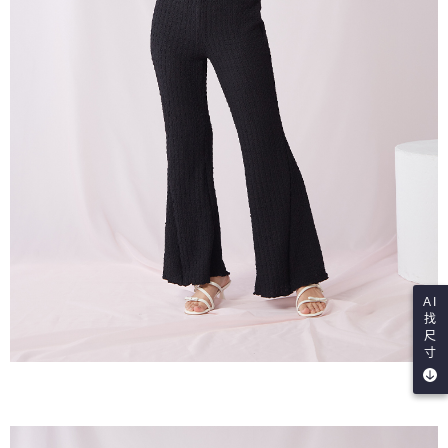
AI
找
尺
寸