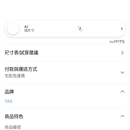
AI
找尺寸
尺寸表/試穿建議
付款與運送方式
宅配免運費
付款方式
品牌
信用卡一次付款
TAS
信用卡分期付款
3 期 0 利率 每期
NT$726
21家銀行
商品特色
6 期 0 利率 每期
NT$363
21家銀行
合作金庫商業銀行
第一商業銀行
商品編號