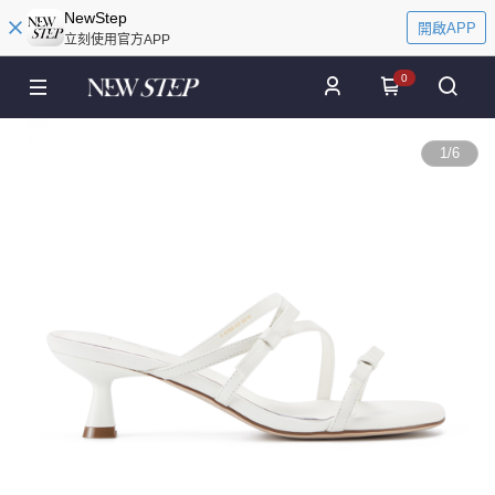
NewStep
開啟APP
立刻使用官方APP
0
1
/
6