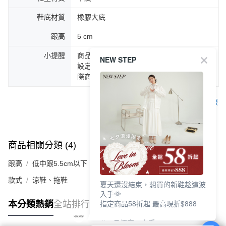
鞋底材質
橡膠大底
跟高
5 cm
小提醒
商品圖片顏色會因拍攝燈光環境或個人螢幕
NEW STEP
設定不同，而造成部份色差現象，顏色以實
際商品為主。
客服
商品相關分類 (4)
查看全部
跟高
低中跟5.5cm以下
款式
涼鞋、拖鞋
夏天還沒結束，想買的新鞋趁這波
入手🌞
指定商品58折起 最高現折$888
本分類熱銷
全站排行
🎉 8月優惠一次看