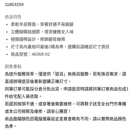
華南商業銀行
彰化商業銀行
合作金庫商業銀行
第一商業銀行
11853259
LINE Pay
上海商業儲蓄銀行
台北富邦商業銀行
華南商業銀行
彰化商業銀行
國泰世華商業銀行
兆豐國際商業銀行
Apple Pay
上海商業儲蓄銀行
台北富邦商業銀行
商品特色
臺灣中小企業銀行
台中商業銀行
國泰世華商業銀行
兆豐國際商業銀行
柔軟羊皮鞋面，穿著舒適不易磨腳
匯豐（台灣）商業銀行
華泰商業銀行
街口支付
臺灣中小企業銀行
台中商業銀行
立體蝴蝶結細節，增添優雅女人味
聯邦商業銀行
遠東國際商業銀行
匯豐（台灣）商業銀行
華泰商業銀行
悠遊付
元大商業銀行
永豐商業銀行
極簡細帶設計，修飾腳背線條
聯邦商業銀行
遠東國際商業銀行
玉山商業銀行
星展（台灣）商業銀行
尺寸為內裏烙印最後2碼為準，選購前請確認尺寸資訊
元大商業銀行
永豐商業銀行
Google Pay
台新國際商業銀行
中國信託商業銀行
玉山商業銀行
星展（台灣）商業銀行
商品型號：46368-02
台灣樂天信用卡公司
台新國際商業銀行
中國信託商業銀行
大哥付你分期
台灣樂天信用卡公司
銷售重點
相關說明
為提升服務效率，僅提供「退貨」無換貨服務，若有換貨需求，請
【大哥付你分期使用說明】
AFTEE先享後付
1.本服務由台灣大哥大提供，台灣大哥大用戶可立即使用無須另外申請。
直接辦理退貨後重新選購正確尺寸。
2.付款方式選擇「大哥付你分期」，訂單成立後會自動跳轉到大哥付的交易
相關說明
同筆訂單可能採分倉分批出貨，申請退貨時請將同筆訂單商品包成1
流程，驗證手機門號後，選擇欲分期的期數、繳款截止日，確認付款後即完
【關於「AFTEE先享後付」】
成交易。
件給宅配人員收取。
ATM付款
AFTEE先享後付是「在收到商品之後才付款」的支付方式。 讓您購物簡單
3.實際核准額度、可分期數及費用金額請依後續交易確認頁面所載為準。
若感到楦頭不適、或穿著後需要維修，可將鞋子送至全台門市專櫃
便利好安心！
4.訂單成立30分鐘內，如未前往確認交易或遇審核未通過，訂單將自動取
１．簡單：不需註冊會員、不需綁卡、不需儲值。
或本公司楦鞋及維修，請安心購買！
運送方式
消。如遇「轉專審核」未通過狀況，表示未達大哥付你分期系統評分，恕無
２．便利：只要手機號碼，簡訊認證，即可結帳。
法說明評估內容。
商品圖檔顏色因電腦螢幕設定差異會略有不同，請以實際商品顏色
３．安心：先確認商品／服務後，再付款。
付款後全家取貨
【繳款方式說明】
為準。
1.分期款項不併入電信帳單，「大哥付你分期」於每月結算日後寄送繳費提
每筆NT$80，滿NT$2,000(含以上)免運費
【「AFTEE先享後付」結帳流程】
醒簡訊。