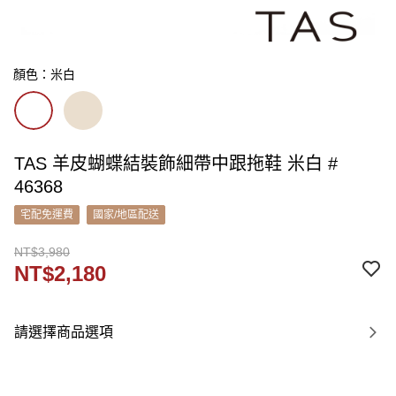
顏色：米白
TAS 羊皮蝴蝶結裝飾細帶中跟拖鞋 米白 #
46368
宅配免運費
國家/地區配送
NT$3,980
NT$2,180
請選擇商品選項