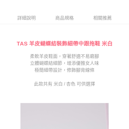
１．於結帳方式選擇「AFTEE先享後付」後，將跳轉至「AFTEE先享後付」
2.透過簡訊連結打開帳單後，可選擇「超商條碼／台灣大直營門市／銀行轉
付款後7-11取貨
結帳頁面，進行簡訊認證並確認金額後，即可完成結帳。
帳／街口支付／iPASS MONEY」等通路繳費。
２．訂單成立數日內，您將收到繳費通知簡訊。
每筆NT$80，滿NT$2,000(含以上)免運費
３．收到繳費通知簡訊後14天內，點擊此簡訊中的連結，可透過四大超商／
詳細說明
商品規格
相關推薦
【注意事項】
ATM／網路銀行／等多元方式進行付款，方視為交易完成。
宅配
1.本服務係由「台灣大哥大股份有限公司」（以下簡稱本公司）所提供，讓
※ 請注意：結帳手續完成當下不需立刻繳費，但若您需要取消訂單，請聯絡
用戶於交易時，得透過本服務購買商品或服務，並由商店將買賣／分期付款
免運費
購買商品的店家。未經商家同意取消之訂單仍視為有效，需透過AFTEE先享
買賣價金債權讓與本公司後，依約使用本公司帳單繳交帳款。
後付繳納相關費用。
2.基於同意付款使用「大哥付你分期」之契約關係目的，商店將以您的個人
TAS 羊皮蝴蝶結裝飾細帶中跟拖鞋 米白
離島宅配
※ 交易是否成功請以「AFTEE先享後付 」之結帳頁面顯示為準，若有關於
資料（包含姓名、電話或地址）提供予台灣大哥大進項蒐集、處理及利用，
是否繳費成功／繳費後需取消欲退款等相關疑問，請聯繫「AFTEE先享後付
每筆NT$280
由本公司與您本人進行分期帳單所需資料之確認、核對及更正。
客戶支援中心」
https://netprotections.freshdesk.com/support/home
柔軟羊皮鞋面，穿著舒適不易磨腳
3.完整用戶服務條款，請詳閱以下連結：
https://oppay.tw/userRule
海外宅配
查看運費
立體蝴蝶結細節，增添優雅女人味
【注意事項】
１．透過由恩沛科技股份有限公司提供之「AFTEE先享後付」服務完成之交
極簡細帶設計，修飾腳背線條
易，需依本服務之必要範圍內提供個人資料，並將交易相關給付款項請求債
權轉讓予恩沛科技股份有限公司。
此款共有 米白 / 杏色 可供選擇
２．關於個人資料處理事宜，請瀏覽以下網址：
https://aftee.tw/terms/#terms3
３．未成年的使用者請事先徵得法定代理人或監護人之同意方可使用
「AFTEE先享後付」，若未經同意申辦者引起之損失，本公司不負相關責
任。
４．使用「AFTEE先享後付」時，將依據個別帳號之用戶狀況，依本公司即
時審查核予不同之上限額度；若仍有額度不足之情形，本公司將視審查結果
請求用戶進行身份認證。
５．嚴禁一人註冊多個帳號或使用他人資訊註冊。若發現惡意使用之情形，