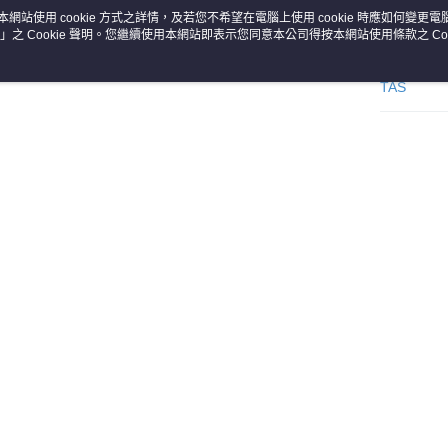
本網站使用 cookie 方式之詳情，及若您不希望在電腦上使用 cookie 時應如何變更電腦的
」之 Cookie 聲明。您繼續使用本網站即表示您同意本公司得按本網站使用條款之 Coo
付款方式
品牌
信用卡一
TAS
信用卡分
商品特色
3 期 
商品編號
6 期 
合作金
11812141
華南商
合作金
LINE Pay
上海商
商品特色
華南商
國泰世
細緻閃
Apple Pay
上海商
臺灣中
低調奢
國泰世
匯豐（
街口支付
臺灣中
穿脫方
聯邦商
匯豐（
尺寸為
悠遊付
元大商
聯邦商
商品型號
玉山商
元大商
Google Pa
台新國
玉山商
銷售重點
台灣樂
台新國
大哥付你
為提升服
台灣樂
相關說明
直接辦理