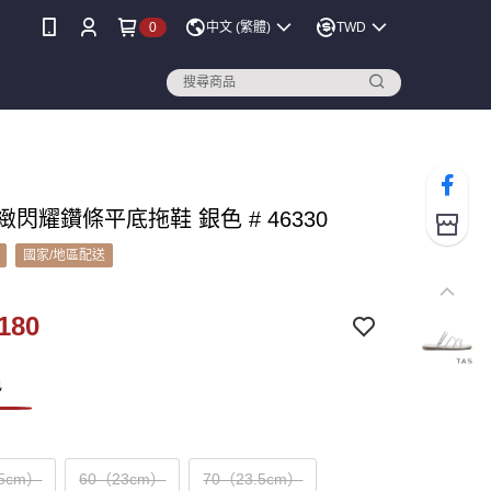
0
中文 (繁體)
TWD
細緻閃耀鑽條平底拖鞋 銀色 # 46330
國家/地區配送
180
色
.5cm）
60（23cm）
70（23.5cm）