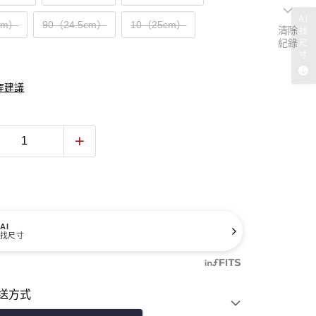
AI
cm）
90（24.5cm）
10（25cm）
清除
找
紀錄
尺
寸
穿建議
AI
找尺寸
送方式
費