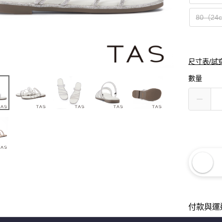
80（24
尺寸表/試
數量
付款與運
宅配免運