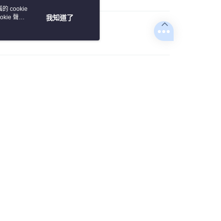
 cookie
kie 聲明
我知道了
次付款
期付款
0 利率 每期
NT$726
21家銀行
0 利率 每期
NT$363
21家銀行
庫商業銀行
第一商業銀行
業銀行
彰化商業銀行
庫商業銀行
第一商業銀行
業儲蓄銀行
台北富邦商業銀行
業銀行
彰化商業銀行
華商業銀行
兆豐國際商業銀行
耀鑽條打造鞋面
業儲蓄銀行
台北富邦商業銀行
小企業銀行
台中商業銀行
華更顯個人品味
華商業銀行
兆豐國際商業銀行
台灣）商業銀行
華泰商業銀行
小企業銀行
台中商業銀行
便充滿夏日氣息
業銀行
遠東國際商業銀行
台灣）商業銀行
華泰商業銀行
內裏烙印最後2碼為準，選購前請確認尺寸資訊
業銀行
永豐商業銀行
業銀行
遠東國際商業銀行
：46330-75
業銀行
星展（台灣）商業銀行
業銀行
永豐商業銀行
y
際商業銀行
中國信託商業銀行
業銀行
星展（台灣）商業銀行
天信用卡公司
際商業銀行
中國信託商業銀行
分期
務效率，僅提供「退貨」無換貨服務，若有換貨需求，請
天信用卡公司
退貨後重新選購正確尺寸。