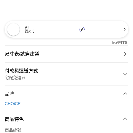
AI
找尺寸
尺寸表/試穿建議
付款與運送方式
宅配免運費
付款方式
品牌
信用卡一次付款
CHOiCE
信用卡分期付款
3 期 0 利率 每期
NT$600
21家銀行
商品特色
6 期 0 利率 每期
NT$300
21家銀行
合作金庫商業銀行
第一商業銀行
商品編號