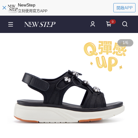
NewStep
開啟APP
立刻使用官方APP
0
1
/
6