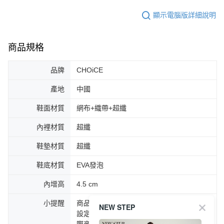
顯示電腦版詳細說明
商品規格
品牌
CHOiCE
產地
中國
鞋面材質
網布+織帶+超纖
內裡材質
超纖
鞋墊材質
超纖
鞋底材質
EVA發泡
內增高
4.5 cm
小提醒
商品圖片顏色會因拍攝燈光環境或個人螢幕
NEW STEP
設定不同，而造成部份色差現象，顏色以實
際商品為主。