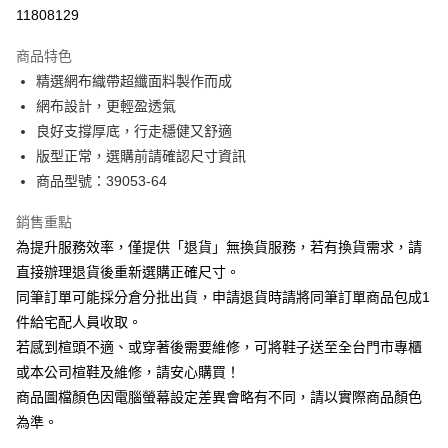
華南商業銀行
彰化商業銀行
合作金庫商業銀行
第一商業銀行
11808129
LINE Pay
上海商業儲蓄銀行
台北富邦商業銀行
華南商業銀行
彰化商業銀行
國泰世華商業銀行
兆豐國際商業銀行
Apple Pay
上海商業儲蓄銀行
台北富邦商業銀行
商品特色
臺灣中小企業銀行
台中商業銀行
國泰世華商業銀行
兆豐國際商業銀行
精選網布織帶超纖面料製作而成
匯豐（台灣）商業銀行
華泰商業銀行
街口支付
臺灣中小企業銀行
台中商業銀行
網布設計，更輕盈透氣
聯邦商業銀行
遠東國際商業銀行
匯豐（台灣）商業銀行
華泰商業銀行
悠遊付
元大商業銀行
永豐商業銀行
良好支撐厚底，行走穩健又舒適
聯邦商業銀行
遠東國際商業銀行
玉山商業銀行
星展（台灣）商業銀行
版型正常，選購前請確認尺寸資訊
元大商業銀行
永豐商業銀行
Google Pay
台新國際商業銀行
中國信託商業銀行
玉山商業銀行
星展（台灣）商業銀行
商品型號：39053-64
台灣樂天信用卡公司
台新國際商業銀行
中國信託商業銀行
大哥付你分期
台灣樂天信用卡公司
銷售重點
相關說明
為提升服務效率，僅提供「退貨」無換貨服務，若有換貨需求，請
【大哥付你分期使用說明】
AFTEE先享後付
1.本服務由台灣大哥大提供，台灣大哥大用戶可立即使用無須另外申請。
直接辦理退貨後重新選購正確尺寸。
2.付款方式選擇「大哥付你分期」，訂單成立後會自動跳轉到大哥付的交易
相關說明
同筆訂單可能採分倉分批出貨，申請退貨時請將同筆訂單商品包成1
流程，驗證手機門號後，選擇欲分期的期數、繳款截止日，確認付款後即完
【關於「AFTEE先享後付」】
成交易。
件給宅配人員收取。
ATM付款
AFTEE先享後付是「在收到商品之後才付款」的支付方式。 讓您購物簡單
3.實際核准額度、可分期數及費用金額請依後續交易確認頁面所載為準。
若感到楦頭不適、或穿著後需要維修，可將鞋子送至全台門市專櫃
便利好安心！
4.訂單成立30分鐘內，如未前往確認交易或遇審核未通過，訂單將自動取
１．簡單：不需註冊會員、不需綁卡、不需儲值。
或本公司楦鞋及維修，請安心購買！
運送方式
消。如遇「轉專審核」未通過狀況，表示未達大哥付你分期系統評分，恕無
２．便利：只要手機號碼，簡訊認證，即可結帳。
法說明評估內容。
商品圖檔顏色因電腦螢幕設定差異會略有不同，請以實際商品顏色
３．安心：先確認商品／服務後，再付款。
付款後全家取貨
【繳款方式說明】
為準。
1.分期款項不併入電信帳單，「大哥付你分期」於每月結算日後寄送繳費提
每筆NT$80，滿NT$2,000(含以上)免運費
【「AFTEE先享後付」結帳流程】
醒簡訊。