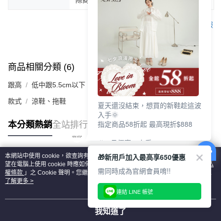
客服
商品相關分類 (6)
查看全部
跟高
低中跟5.5cm以下
款式
涼鞋、拖鞋
夏天還沒結束，想買的新鞋趁這波
入手🌞
指定商品58折起 最高現折$888
本分類熱銷
全站排行
🎉 8月優惠一次看
①LINE購物最高10%回饋
🎁新用戶加入最高享650優惠
本網站中使用 cookie，欲查詢有關本網站使用 cookie 方式之詳情，及若您不希
②每周限定品現折200
熱門標籤
望在電腦上使用 cookie 時應如何變更電腦的 cookie 設定，請參閱本網站「
隱私
③指定商品58折起 最高現折$888
需同時成為官網會員唷!!
權條款
」之 Cookie 聲明。您繼續使用本網站即表示您同意本公司得按本網站使
用條款之 Cookie 聲明使用 cookie。
了解更多 >
上班鞋、休閒鞋、涼鞋一次逛齊
連結 LINE 帳號
好搭、出遊好走、聚會也漂亮
我知道了