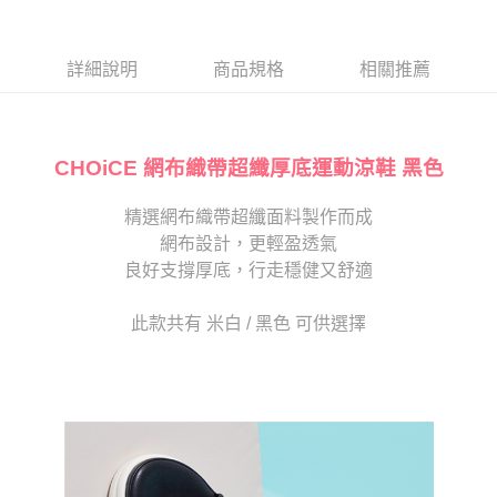
１．於結帳方式選擇「AFTEE先享後付」後，將跳轉至「AFTEE先享後付」
2.透過簡訊連結打開帳單後，可選擇「超商條碼／台灣大直營門市／銀行轉
付款後7-11取貨
結帳頁面，進行簡訊認證並確認金額後，即可完成結帳。
帳／街口支付／iPASS MONEY」等通路繳費。
２．訂單成立數日內，您將收到繳費通知簡訊。
每筆NT$80，滿NT$2,000(含以上)免運費
３．收到繳費通知簡訊後14天內，點擊此簡訊中的連結，可透過四大超商／
詳細說明
商品規格
相關推薦
【注意事項】
ATM／網路銀行／等多元方式進行付款，方視為交易完成。
宅配
1.本服務係由「台灣大哥大股份有限公司」（以下簡稱本公司）所提供，讓
※ 請注意：結帳手續完成當下不需立刻繳費，但若您需要取消訂單，請聯絡
用戶於交易時，得透過本服務購買商品或服務，並由商店將買賣／分期付款
免運費
購買商品的店家。未經商家同意取消之訂單仍視為有效，需透過AFTEE先享
買賣價金債權讓與本公司後，依約使用本公司帳單繳交帳款。
後付繳納相關費用。
2.基於同意付款使用「大哥付你分期」之契約關係目的，商店將以您的個人
CHOiCE 網布織帶超纖厚底運動涼鞋 黑色
離島宅配
※ 交易是否成功請以「AFTEE先享後付 」之結帳頁面顯示為準，若有關於
資料（包含姓名、電話或地址）提供予台灣大哥大進項蒐集、處理及利用，
是否繳費成功／繳費後需取消欲退款等相關疑問，請聯繫「AFTEE先享後付
每筆NT$280
由本公司與您本人進行分期帳單所需資料之確認、核對及更正。
客戶支援中心」
https://netprotections.freshdesk.com/support/home
精選網布織帶超纖面料製作而成
3.完整用戶服務條款，請詳閱以下連結：
https://oppay.tw/userRule
海外宅配
查看運費
網布設計，更輕盈透氣
【注意事項】
１．透過由恩沛科技股份有限公司提供之「AFTEE先享後付」服務完成之交
良好支撐厚底，行走穩健又舒適
易，需依本服務之必要範圍內提供個人資料，並將交易相關給付款項請求債
權轉讓予恩沛科技股份有限公司。
此款共有 米白 / 黑色 可供選擇
２．關於個人資料處理事宜，請瀏覽以下網址：
https://aftee.tw/terms/#terms3
３．未成年的使用者請事先徵得法定代理人或監護人之同意方可使用
「AFTEE先享後付」，若未經同意申辦者引起之損失，本公司不負相關責
任。
４．使用「AFTEE先享後付」時，將依據個別帳號之用戶狀況，依本公司即
時審查核予不同之上限額度；若仍有額度不足之情形，本公司將視審查結果
請求用戶進行身份認證。
５．嚴禁一人註冊多個帳號或使用他人資訊註冊。若發現惡意使用之情形，