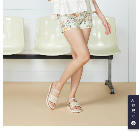
AI
找
尺
寸