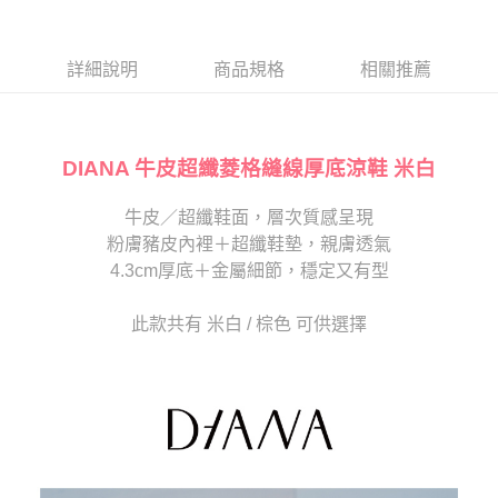
１．於結帳方式選擇「AFTEE先享後付」後，將跳轉至「AFTEE先享後付」
2.透過簡訊連結打開帳單後，可選擇「超商條碼／台灣大直營門市／銀行轉
付款後7-11取貨
結帳頁面，進行簡訊認證並確認金額後，即可完成結帳。
帳／街口支付／iPASS MONEY」等通路繳費。
２．訂單成立數日內，您將收到繳費通知簡訊。
每筆NT$80，滿NT$2,000(含以上)免運費
３．收到繳費通知簡訊後14天內，點擊此簡訊中的連結，可透過四大超商／
詳細說明
商品規格
相關推薦
【注意事項】
ATM／網路銀行／等多元方式進行付款，方視為交易完成。
宅配
1.本服務係由「台灣大哥大股份有限公司」（以下簡稱本公司）所提供，讓
※ 請注意：結帳手續完成當下不需立刻繳費，但若您需要取消訂單，請聯絡
用戶於交易時，得透過本服務購買商品或服務，並由商店將買賣／分期付款
免運費
購買商品的店家。未經商家同意取消之訂單仍視為有效，需透過AFTEE先享
買賣價金債權讓與本公司後，依約使用本公司帳單繳交帳款。
後付繳納相關費用。
2.基於同意付款使用「大哥付你分期」之契約關係目的，商店將以您的個人
DIANA 牛皮超纖菱格縫線厚底涼鞋 米白
離島宅配
※ 交易是否成功請以「AFTEE先享後付 」之結帳頁面顯示為準，若有關於
資料（包含姓名、電話或地址）提供予台灣大哥大進項蒐集、處理及利用，
是否繳費成功／繳費後需取消欲退款等相關疑問，請聯繫「AFTEE先享後付
每筆NT$280
由本公司與您本人進行分期帳單所需資料之確認、核對及更正。
客戶支援中心」
https://netprotections.freshdesk.com/support/home
牛皮／超纖鞋面，層次質感呈現
3.完整用戶服務條款，請詳閱以下連結：
https://oppay.tw/userRule
海外宅配
查看運費
粉膚豬皮內裡＋超纖鞋墊，親膚透氣
【注意事項】
１．透過由恩沛科技股份有限公司提供之「AFTEE先享後付」服務完成之交
4.3cm厚底＋金屬細節，穩定又有型
易，需依本服務之必要範圍內提供個人資料，並將交易相關給付款項請求債
權轉讓予恩沛科技股份有限公司。
此款共有 米白 / 棕色 可供選擇
２．關於個人資料處理事宜，請瀏覽以下網址：
https://aftee.tw/terms/#terms3
３．未成年的使用者請事先徵得法定代理人或監護人之同意方可使用
「AFTEE先享後付」，若未經同意申辦者引起之損失，本公司不負相關責
任。
４．使用「AFTEE先享後付」時，將依據個別帳號之用戶狀況，依本公司即
時審查核予不同之上限額度；若仍有額度不足之情形，本公司將視審查結果
請求用戶進行身份認證。
５．嚴禁一人註冊多個帳號或使用他人資訊註冊。若發現惡意使用之情形，