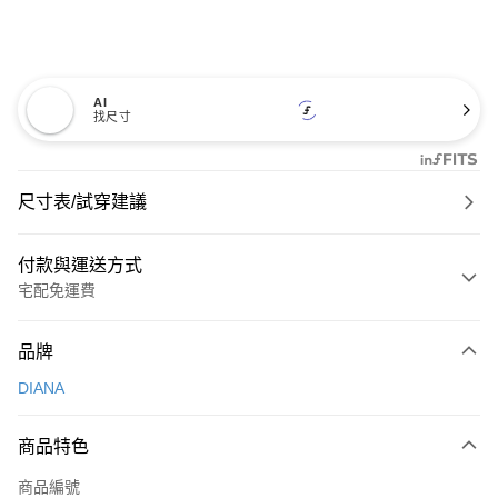
AI
找尺寸
尺寸表/試穿建議
付款與運送方式
宅配免運費
付款方式
品牌
信用卡一次付款
DIANA
信用卡分期付款
3 期 0 利率 每期
NT$826
21家銀行
商品特色
6 期 0 利率 每期
NT$413
21家銀行
合作金庫商業銀行
第一商業銀行
商品編號