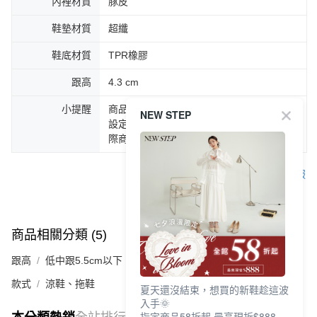
內裡材質
豚皮
鞋墊材質
超纖
鞋底材質
TPR橡膠
跟高
4.3 cm
小提醒
商品圖片顏色會因拍攝燈光環境或個人螢幕
NEW STEP
設定不同，而造成部份色差現象，顏色以實
際商品為主。
客服
商品相關分類 (5)
查看全部
跟高
低中跟5.5cm以下
款式
涼鞋、拖鞋
夏天還沒結束，想買的新鞋趁這波
入手🌞
指定商品58折起 最高現折$888