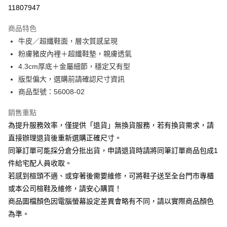
華南商業銀行
彰化商業銀行
合作金庫商業銀行
第一商業銀行
11807947
LINE Pay
上海商業儲蓄銀行
台北富邦商業銀行
華南商業銀行
彰化商業銀行
國泰世華商業銀行
兆豐國際商業銀行
Apple Pay
上海商業儲蓄銀行
台北富邦商業銀行
商品特色
臺灣中小企業銀行
台中商業銀行
國泰世華商業銀行
兆豐國際商業銀行
牛皮／超纖鞋面，層次質感呈現
匯豐（台灣）商業銀行
華泰商業銀行
街口支付
臺灣中小企業銀行
台中商業銀行
粉膚豬皮內裡＋超纖鞋墊，親膚透氣
聯邦商業銀行
遠東國際商業銀行
匯豐（台灣）商業銀行
華泰商業銀行
悠遊付
元大商業銀行
永豐商業銀行
4.3cm厚底＋金屬細節，穩定又有型
聯邦商業銀行
遠東國際商業銀行
玉山商業銀行
星展（台灣）商業銀行
版型偏大，選購前請確認尺寸資訊
元大商業銀行
永豐商業銀行
Google Pay
台新國際商業銀行
中國信託商業銀行
玉山商業銀行
星展（台灣）商業銀行
商品型號：56008-02
台灣樂天信用卡公司
台新國際商業銀行
中國信託商業銀行
大哥付你分期
台灣樂天信用卡公司
銷售重點
相關說明
為提升服務效率，僅提供「退貨」無換貨服務，若有換貨需求，請
【大哥付你分期使用說明】
AFTEE先享後付
1.本服務由台灣大哥大提供，台灣大哥大用戶可立即使用無須另外申請。
直接辦理退貨後重新選購正確尺寸。
2.付款方式選擇「大哥付你分期」，訂單成立後會自動跳轉到大哥付的交易
相關說明
同筆訂單可能採分倉分批出貨，申請退貨時請將同筆訂單商品包成1
流程，驗證手機門號後，選擇欲分期的期數、繳款截止日，確認付款後即完
【關於「AFTEE先享後付」】
成交易。
件給宅配人員收取。
ATM付款
AFTEE先享後付是「在收到商品之後才付款」的支付方式。 讓您購物簡單
3.實際核准額度、可分期數及費用金額請依後續交易確認頁面所載為準。
若感到楦頭不適、或穿著後需要維修，可將鞋子送至全台門市專櫃
便利好安心！
4.訂單成立30分鐘內，如未前往確認交易或遇審核未通過，訂單將自動取
１．簡單：不需註冊會員、不需綁卡、不需儲值。
或本公司楦鞋及維修，請安心購買！
運送方式
消。如遇「轉專審核」未通過狀況，表示未達大哥付你分期系統評分，恕無
２．便利：只要手機號碼，簡訊認證，即可結帳。
法說明評估內容。
商品圖檔顏色因電腦螢幕設定差異會略有不同，請以實際商品顏色
３．安心：先確認商品／服務後，再付款。
付款後全家取貨
【繳款方式說明】
為準。
1.分期款項不併入電信帳單，「大哥付你分期」於每月結算日後寄送繳費提
每筆NT$80，滿NT$2,000(含以上)免運費
【「AFTEE先享後付」結帳流程】
醒簡訊。