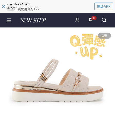
NewStep
開啟APP
立刻使用官方APP
0
1
/
6