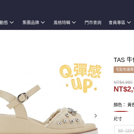
動態
集團品牌
風格特輯
門市查詢
會員專區
TAS 
宅配免運費
NT$4,980
NT$2,
顏色： 黃
尺寸
50（22