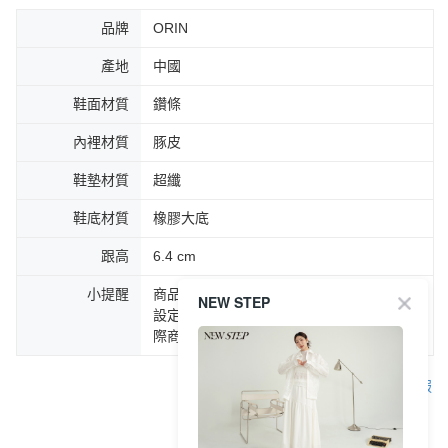
品牌
ORIN
產地
中國
鞋面材質
鑽條
內裡材質
豚皮
鞋墊材質
超纖
鞋底材質
橡膠大底
跟高
6.4 cm
小提醒
商品圖片顏色會因拍攝燈光環境或個人螢幕
NEW STEP
設定不同，而造成部份色差現象，顏色以實
際商品為主。
客服