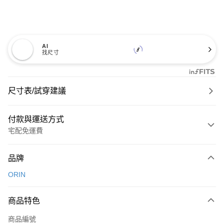
AI
找尺寸
尺寸表/試穿建議
付款與運送方式
宅配免運費
付款方式
品牌
信用卡一次付款
ORIN
信用卡分期付款
3 期 0 利率 每期
NT$893
21家銀行
商品特色
6 期 0 利率 每期
NT$446
21家銀行
合作金庫商業銀行
第一商業銀行
商品編號