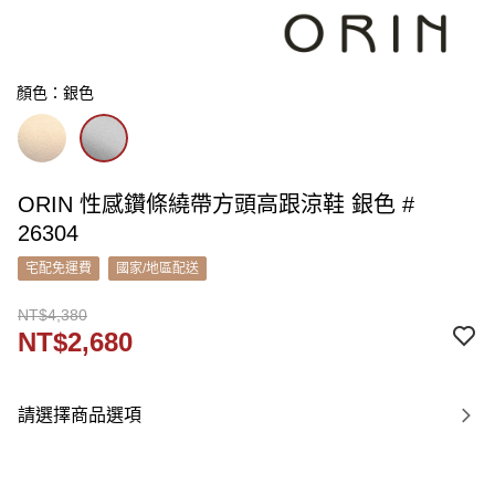
顏色：銀色
ORIN 性感鑽條繞帶方頭高跟涼鞋 銀色 #
26304
宅配免運費
國家/地區配送
NT$4,380
NT$2,680
請選擇商品選項