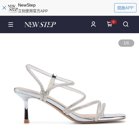
NewStep
開啟APP
立刻使用官方APP
0
1
/
6