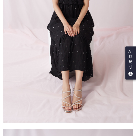
AI
找
尺
寸