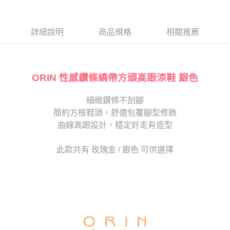
１．於結帳方式選擇「AFTEE先享後付」後，將跳轉至「AFTEE先享後付」
2.透過簡訊連結打開帳單後，可選擇「超商條碼／台灣大直營門市／銀行轉
付款後7-11取貨
結帳頁面，進行簡訊認證並確認金額後，即可完成結帳。
帳／街口支付／iPASS MONEY」等通路繳費。
２．訂單成立數日內，您將收到繳費通知簡訊。
每筆NT$80，滿NT$2,000(含以上)免運費
３．收到繳費通知簡訊後14天內，點擊此簡訊中的連結，可透過四大超商／
詳細說明
商品規格
相關推薦
【注意事項】
ATM／網路銀行／等多元方式進行付款，方視為交易完成。
宅配
1.本服務係由「台灣大哥大股份有限公司」（以下簡稱本公司）所提供，讓
※ 請注意：結帳手續完成當下不需立刻繳費，但若您需要取消訂單，請聯絡
用戶於交易時，得透過本服務購買商品或服務，並由商店將買賣／分期付款
免運費
購買商品的店家。未經商家同意取消之訂單仍視為有效，需透過AFTEE先享
買賣價金債權讓與本公司後，依約使用本公司帳單繳交帳款。
後付繳納相關費用。
2.基於同意付款使用「大哥付你分期」之契約關係目的，商店將以您的個人
ORIN 性感鑽條繞帶方頭高跟涼鞋 銀色
離島宅配
※ 交易是否成功請以「AFTEE先享後付 」之結帳頁面顯示為準，若有關於
資料（包含姓名、電話或地址）提供予台灣大哥大進項蒐集、處理及利用，
是否繳費成功／繳費後需取消欲退款等相關疑問，請聯繫「AFTEE先享後付
每筆NT$280
由本公司與您本人進行分期帳單所需資料之確認、核對及更正。
客戶支援中心」
https://netprotections.freshdesk.com/support/home
細緻鑽條不刮腳
3.完整用戶服務條款，請詳閱以下連結：
https://oppay.tw/userRule
海外宅配
查看運費
簡約方楦鞋頭，舒適包覆腳型修飾
【注意事項】
１．透過由恩沛科技股份有限公司提供之「AFTEE先享後付」服務完成之交
曲線高跟設計，穩定好走有造型
易，需依本服務之必要範圍內提供個人資料，並將交易相關給付款項請求債
權轉讓予恩沛科技股份有限公司。
此款共有 玫瑰金 / 銀色 可供選擇
２．關於個人資料處理事宜，請瀏覽以下網址：
https://aftee.tw/terms/#terms3
３．未成年的使用者請事先徵得法定代理人或監護人之同意方可使用
「AFTEE先享後付」，若未經同意申辦者引起之損失，本公司不負相關責
任。
４．使用「AFTEE先享後付」時，將依據個別帳號之用戶狀況，依本公司即
時審查核予不同之上限額度；若仍有額度不足之情形，本公司將視審查結果
請求用戶進行身份認證。
５．嚴禁一人註冊多個帳號或使用他人資訊註冊。若發現惡意使用之情形，