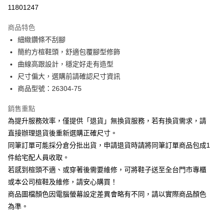
華南商業銀行
彰化商業銀行
合作金庫商業銀行
第一商業銀行
11801247
LINE Pay
上海商業儲蓄銀行
台北富邦商業銀行
華南商業銀行
彰化商業銀行
國泰世華商業銀行
兆豐國際商業銀行
Apple Pay
上海商業儲蓄銀行
台北富邦商業銀行
商品特色
臺灣中小企業銀行
台中商業銀行
國泰世華商業銀行
兆豐國際商業銀行
細緻鑽條不刮腳
匯豐（台灣）商業銀行
華泰商業銀行
街口支付
臺灣中小企業銀行
台中商業銀行
簡約方楦鞋頭，舒適包覆腳型修飾
聯邦商業銀行
遠東國際商業銀行
匯豐（台灣）商業銀行
華泰商業銀行
悠遊付
元大商業銀行
永豐商業銀行
曲線高跟設計，穩定好走有造型
聯邦商業銀行
遠東國際商業銀行
玉山商業銀行
星展（台灣）商業銀行
尺寸偏大，選購前請確認尺寸資訊
元大商業銀行
永豐商業銀行
Google Pay
台新國際商業銀行
中國信託商業銀行
玉山商業銀行
星展（台灣）商業銀行
商品型號：26304-75
台灣樂天信用卡公司
台新國際商業銀行
中國信託商業銀行
大哥付你分期
台灣樂天信用卡公司
銷售重點
相關說明
為提升服務效率，僅提供「退貨」無換貨服務，若有換貨需求，請
【大哥付你分期使用說明】
AFTEE先享後付
1.本服務由台灣大哥大提供，台灣大哥大用戶可立即使用無須另外申請。
直接辦理退貨後重新選購正確尺寸。
2.付款方式選擇「大哥付你分期」，訂單成立後會自動跳轉到大哥付的交易
相關說明
同筆訂單可能採分倉分批出貨，申請退貨時請將同筆訂單商品包成1
流程，驗證手機門號後，選擇欲分期的期數、繳款截止日，確認付款後即完
【關於「AFTEE先享後付」】
成交易。
件給宅配人員收取。
ATM付款
AFTEE先享後付是「在收到商品之後才付款」的支付方式。 讓您購物簡單
3.實際核准額度、可分期數及費用金額請依後續交易確認頁面所載為準。
若感到楦頭不適、或穿著後需要維修，可將鞋子送至全台門市專櫃
便利好安心！
4.訂單成立30分鐘內，如未前往確認交易或遇審核未通過，訂單將自動取
１．簡單：不需註冊會員、不需綁卡、不需儲值。
或本公司楦鞋及維修，請安心購買！
運送方式
消。如遇「轉專審核」未通過狀況，表示未達大哥付你分期系統評分，恕無
２．便利：只要手機號碼，簡訊認證，即可結帳。
法說明評估內容。
商品圖檔顏色因電腦螢幕設定差異會略有不同，請以實際商品顏色
３．安心：先確認商品／服務後，再付款。
付款後全家取貨
【繳款方式說明】
為準。
1.分期款項不併入電信帳單，「大哥付你分期」於每月結算日後寄送繳費提
每筆NT$80，滿NT$2,000(含以上)免運費
【「AFTEE先享後付」結帳流程】
醒簡訊。