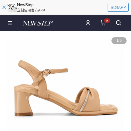
NewStep
開啟APP
立刻使用官方APP
0
1
/
6