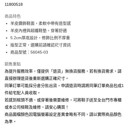
華南商業銀行
彰化商業銀行
合作金庫商業銀行
第一商業銀行
11800518
LINE Pay
上海商業儲蓄銀行
台北富邦商業銀行
華南商業銀行
彰化商業銀行
國泰世華商業銀行
兆豐國際商業銀行
Apple Pay
上海商業儲蓄銀行
台北富邦商業銀行
商品特色
臺灣中小企業銀行
台中商業銀行
國泰世華商業銀行
兆豐國際商業銀行
羊皮鑽飾鞋面，柔軟中帶有造型感
匯豐（台灣）商業銀行
華泰商業銀行
街口支付
臺灣中小企業銀行
台中商業銀行
羊皮內裡與超纖鞋墊，穿著舒適
聯邦商業銀行
遠東國際商業銀行
匯豐（台灣）商業銀行
華泰商業銀行
悠遊付
元大商業銀行
永豐商業銀行
5.2cm厚底設計，修飾比例不厚重
聯邦商業銀行
遠東國際商業銀行
玉山商業銀行
星展（台灣）商業銀行
版型正常，選購前請確認尺寸資訊
元大商業銀行
永豐商業銀行
Google Pay
台新國際商業銀行
中國信託商業銀行
玉山商業銀行
星展（台灣）商業銀行
商品型號：56045-03
台灣樂天信用卡公司
台新國際商業銀行
中國信託商業銀行
大哥付你分期
台灣樂天信用卡公司
銷售重點
相關說明
為提升服務效率，僅提供「退貨」無換貨服務，若有換貨需求，請
【大哥付你分期使用說明】
AFTEE先享後付
1.本服務由台灣大哥大提供，台灣大哥大用戶可立即使用無須另外申請。
直接辦理退貨後重新選購正確尺寸。
2.付款方式選擇「大哥付你分期」，訂單成立後會自動跳轉到大哥付的交易
相關說明
同筆訂單可能採分倉分批出貨，申請退貨時請將同筆訂單商品包成1
流程，驗證手機門號後，選擇欲分期的期數、繳款截止日，確認付款後即完
【關於「AFTEE先享後付」】
成交易。
件給宅配人員收取。
ATM付款
AFTEE先享後付是「在收到商品之後才付款」的支付方式。 讓您購物簡單
3.實際核准額度、可分期數及費用金額請依後續交易確認頁面所載為準。
若感到楦頭不適、或穿著後需要維修，可將鞋子送至全台門市專櫃
便利好安心！
4.訂單成立30分鐘內，如未前往確認交易或遇審核未通過，訂單將自動取
１．簡單：不需註冊會員、不需綁卡、不需儲值。
或本公司楦鞋及維修，請安心購買！
運送方式
消。如遇「轉專審核」未通過狀況，表示未達大哥付你分期系統評分，恕無
２．便利：只要手機號碼，簡訊認證，即可結帳。
法說明評估內容。
商品圖檔顏色因電腦螢幕設定差異會略有不同，請以實際商品顏色
３．安心：先確認商品／服務後，再付款。
付款後全家取貨
【繳款方式說明】
為準。
1.分期款項不併入電信帳單，「大哥付你分期」於每月結算日後寄送繳費提
每筆NT$80，滿NT$2,000(含以上)免運費
【「AFTEE先享後付」結帳流程】
醒簡訊。