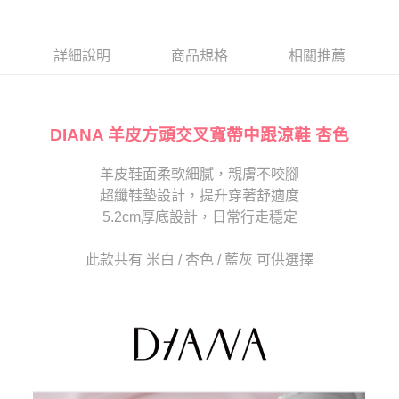
１．於結帳方式選擇「AFTEE先享後付」後，將跳轉至「AFTEE先享後付」
2.透過簡訊連結打開帳單後，可選擇「超商條碼／台灣大直營門市／銀行轉
付款後7-11取貨
結帳頁面，進行簡訊認證並確認金額後，即可完成結帳。
帳／街口支付／iPASS MONEY」等通路繳費。
２．訂單成立數日內，您將收到繳費通知簡訊。
每筆NT$80，滿NT$2,000(含以上)免運費
３．收到繳費通知簡訊後14天內，點擊此簡訊中的連結，可透過四大超商／
詳細說明
商品規格
相關推薦
【注意事項】
ATM／網路銀行／等多元方式進行付款，方視為交易完成。
宅配
1.本服務係由「台灣大哥大股份有限公司」（以下簡稱本公司）所提供，讓
※ 請注意：結帳手續完成當下不需立刻繳費，但若您需要取消訂單，請聯絡
用戶於交易時，得透過本服務購買商品或服務，並由商店將買賣／分期付款
免運費
購買商品的店家。未經商家同意取消之訂單仍視為有效，需透過AFTEE先享
買賣價金債權讓與本公司後，依約使用本公司帳單繳交帳款。
後付繳納相關費用。
2.基於同意付款使用「大哥付你分期」之契約關係目的，商店將以您的個人
DIANA 羊皮方頭交叉寬帶中跟涼鞋 杏色
離島宅配
※ 交易是否成功請以「AFTEE先享後付 」之結帳頁面顯示為準，若有關於
資料（包含姓名、電話或地址）提供予台灣大哥大進項蒐集、處理及利用，
是否繳費成功／繳費後需取消欲退款等相關疑問，請聯繫「AFTEE先享後付
每筆NT$280
由本公司與您本人進行分期帳單所需資料之確認、核對及更正。
客戶支援中心」
https://netprotections.freshdesk.com/support/home
羊皮鞋面柔軟細膩，親膚不咬腳
3.完整用戶服務條款，請詳閱以下連結：
https://oppay.tw/userRule
海外宅配
查看運費
超纖鞋墊設計，提升穿著舒適度
【注意事項】
１．透過由恩沛科技股份有限公司提供之「AFTEE先享後付」服務完成之交
5.2cm厚底設計，日常行走穩定
易，需依本服務之必要範圍內提供個人資料，並將交易相關給付款項請求債
權轉讓予恩沛科技股份有限公司。
此款共有 米白 / 杏色 / 藍灰 可供選擇
２．關於個人資料處理事宜，請瀏覽以下網址：
https://aftee.tw/terms/#terms3
３．未成年的使用者請事先徵得法定代理人或監護人之同意方可使用
「AFTEE先享後付」，若未經同意申辦者引起之損失，本公司不負相關責
任。
４．使用「AFTEE先享後付」時，將依據個別帳號之用戶狀況，依本公司即
時審查核予不同之上限額度；若仍有額度不足之情形，本公司將視審查結果
請求用戶進行身份認證。
５．嚴禁一人註冊多個帳號或使用他人資訊註冊。若發現惡意使用之情形，