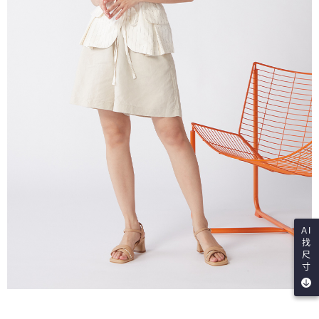
AI
找
尺
寸