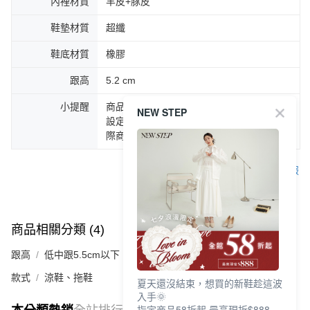
內裡材質
羊皮+豚皮
鞋墊材質
超纖
鞋底材質
橡膠
跟高
5.2 cm
小提醒
商品圖片顏色會因拍攝燈光環境或個人螢幕
NEW STEP
設定不同，而造成部份色差現象，顏色以實
際商品為主。
客服
商品相關分類 (4)
查看全部
跟高
低中跟5.5cm以下
款式
涼鞋、拖鞋
夏天還沒結束，想買的新鞋趁這波
入手🌞
指定商品58折起 最高現折$888