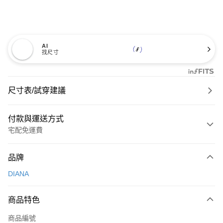
AI
找尺寸
尺寸表/試穿建議
付款與運送方式
宅配免運費
付款方式
品牌
信用卡一次付款
DIANA
信用卡分期付款
3 期 0 利率 每期
NT$826
21家銀行
商品特色
6 期 0 利率 每期
NT$413
21家銀行
合作金庫商業銀行
第一商業銀行
商品編號