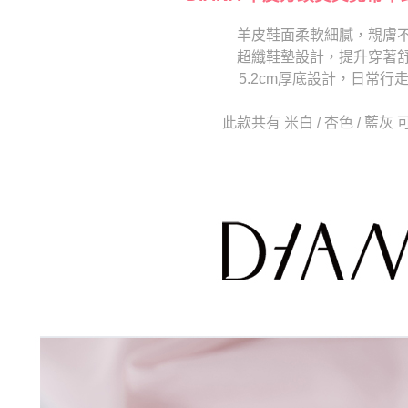
求債權轉
２．關於
羊皮鞋面柔軟細膩，親膚
https://aft
超纖鞋墊設計，提升穿著
３．未成
「AFTE
5.2cm厚底設計，日常行
任。
４．使用「
此款共有 米白 / 杏色 / 藍灰
即時審查
結果請求
５．嚴禁
形，恩沛
動。