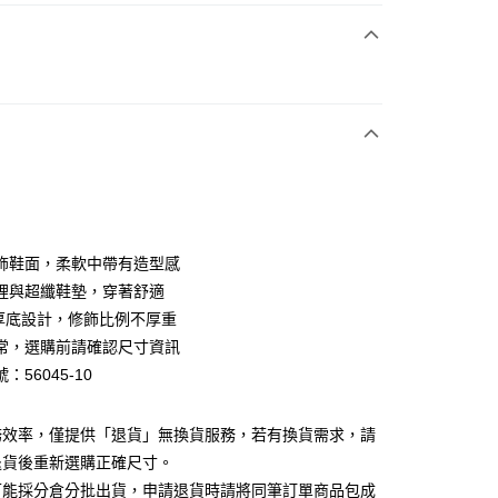
次付款
期付款
0 利率 每期
NT$826
21家銀行
0 利率 每期
NT$413
21家銀行
庫商業銀行
第一商業銀行
業銀行
彰化商業銀行
庫商業銀行
第一商業銀行
業儲蓄銀行
台北富邦商業銀行
業銀行
彰化商業銀行
華商業銀行
兆豐國際商業銀行
飾鞋面，柔軟中帶有造型感
業儲蓄銀行
台北富邦商業銀行
小企業銀行
台中商業銀行
裡與超纖鞋墊，穿著舒適
華商業銀行
兆豐國際商業銀行
台灣）商業銀行
華泰商業銀行
小企業銀行
台中商業銀行
cm厚底設計，修飾比例不厚重
業銀行
遠東國際商業銀行
台灣）商業銀行
華泰商業銀行
常，選購前請確認尺寸資訊
業銀行
永豐商業銀行
業銀行
遠東國際商業銀行
：56045-10
業銀行
星展（台灣）商業銀行
業銀行
永豐商業銀行
y
際商業銀行
中國信託商業銀行
業銀行
星展（台灣）商業銀行
天信用卡公司
際商業銀行
中國信託商業銀行
分期
務效率，僅提供「退貨」無換貨服務，若有換貨需求，請
天信用卡公司
退貨後重新選購正確尺寸。
你分期使用說明】
可能採分倉分批出貨，申請退貨時請將同筆訂單商品包成
享後付