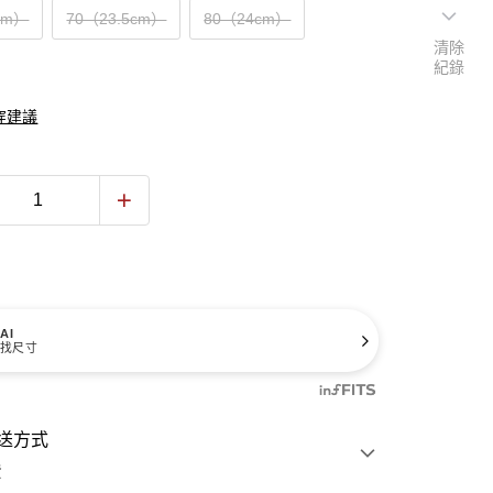
cm）
70（23.5cm）
80（24cm）
清除
紀錄
穿建議
AI
找尺寸
送方式
費