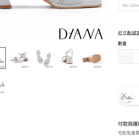
60（23
尺寸表/試
數量
付款與運
宅配免運