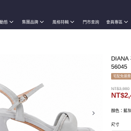
動態
集團品牌
風格特輯
門市查詢
會員專區
DIAN
56045
宅配免運費
NT$3,980
NT$2,
顏色：藍
尺寸