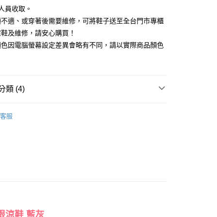
由台灣大哥大提供，台灣大哥大用戶可立即使用無須另外申請。
人員收取。
式選擇「大哥付你分期」，訂單成立後會自動跳轉到大哥付的交易
證手機門號後，選擇欲分期的期數、繳款截止日，確認付款後即
頭不適、或穿著後需要維修，可將鞋子送至全台門市專櫃
FTEE先享後付」】
。
先享後付是「在收到商品之後才付款」的支付方式。 讓您購物簡單
楦鞋及維修，請安心購買！
准額度、可分期數及費用金額請依後續交易確認頁面所載為準。
心！
顏色因電腦螢幕設定差異會略有不同，請以實際商品顏色
立30分鐘內，如未前往確認交易或遇審核未通過，訂單將自動取
：不需註冊會員、不需綁卡、不需儲值。
「轉專審核」未通過狀況，表示未達大哥付你分期系統評分，恕
：只要手機號碼，簡訊認證，即可結帳。
評估內容。
：先確認商品／服務後，再付款。
式說明】
家取貨
項不併入電信帳單，「大哥付你分期」於每月結算日後寄送繳費提
EE先享後付」結帳流程】
類 (4)
0，滿NT$2,000(含以上)免運費
方式選擇「AFTEE先享後付」後，將跳轉至「AFTEE先享後
訊連結打開帳單後，可選擇「超商條碼／台灣大直營門市／銀行轉
頁面，進行簡訊認證並確認金額後，即可完成結帳。
付／iPASS MONEY」等通路繳費。
中跟5.5cm以下
1取貨
成立數日內，您將收到繳費通知簡訊。
客服
費通知簡訊後14天內，點擊此簡訊中的連結，可透過四大超商
0，滿NT$2,000(含以上)免運費
項】
鞋、拖鞋
網路銀行／等多元方式進行付款，方視為交易完成。
係由「台灣大哥大股份有限公司」（以下簡稱本公司）所提供，讓
：結帳手續完成當下不需立刻繳費，但若您需要取消訂單，請聯
新品 週週上新】
易時，得透過本服務購買商品或服務，並由商店將買賣／分期付
的店家。未經商家同意取消之訂單仍視為有效，需透過AFTEE
金債權讓與本公司後，依約使用本公司帳單繳交帳款。
繳納相關費用。
心動價 全館58折起 】
意付款使用「大哥付你分期」之契約關係目的，商店將以您的個人
否成功請以「AFTEE先享後付 」之結帳頁面顯示為準，若有關於
含姓名、電話或地址）提供予台灣大哥大進項蒐集、處理及利
功／繳費後需取消欲退款等相關疑問，請聯繫「AFTEE先享後
公司與您本人進行分期帳單所需資料之確認、核對及更正。
援中心」
https://netprotections.freshdesk.com/support/home
80
戶服務條款，請詳閱以下連結：
https://oppay.tw/userRule
項】
查看運費
恩沛科技股份有限公司提供之「AFTEE先享後付」服務完成之
依本服務之必要範圍內提供個人資料，並將交易相關給付款項請
跟涼鞋 藍灰