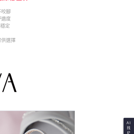
讓予恩沛科技股份有限公司。
個人資料處理事宜，請瀏覽以下網址：
不咬腳
ee.tw/terms/#terms3
舒適度
年的使用者請事先徵得法定代理人或監護人之同意方可使用
E先享後付」，若未經同意申辦者引起之損失，本公司不負相關責
走穩定
AFTEE先享後付」時，將依據個別帳號之用戶狀況，依本公司
 可供選擇
核予不同之上限額度；若仍有額度不足之情形，本公司將視審查
用戶進行身份認證。
一人註冊多個帳號或使用他人資訊註冊。若發現惡意使用之情
科技股份有限公司將有權停止該用戶之使用額度並採取法律行
AI
找
尺