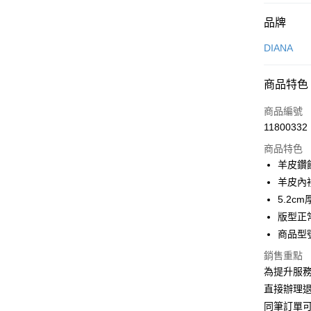
付款方式
品牌
信用卡一
DIANA
信用卡分
商品特色
3 期 
商品編號
6 期 
合作金
11800332
華南商
合作金
LINE Pay
上海商
商品特色
華南商
國泰世
羊皮鑽
Apple Pay
上海商
臺灣中
羊皮內
國泰世
匯豐（
街口支付
臺灣中
5.2
聯邦商
匯豐（
版型正
悠遊付
元大商
聯邦商
商品型號
玉山商
元大商
Google Pa
台新國
玉山商
銷售重點
台灣樂
台新國
大哥付你
為提升服
台灣樂
相關說明
直接辦理
【大哥付
同筆訂單
AFTEE先