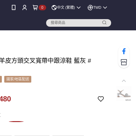
0
中文 (繁體)
TWD
A 羊皮方頭交叉寬帶中跟涼鞋 藍灰 #
國家/地區配送
480
灰