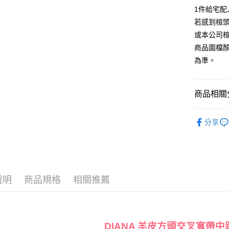
1.本服務
1件給宅配
2.付款方
相關說明
流程，驗
若感到楦
【關於「A
ATM付款
完成交易
AFTEE
或本公司
3.實際核
便利好安
商品圖檔
4.訂單成
１．簡單
消。如遇
２．便利
為準。
運送方式
無法說明
３．安心
【繳款方
付款後全
1.分期款
【「AFT
商品相關分
醒簡訊。
每筆NT$8
１．於結帳
2.透過簡
付」結帳
帳／街口支
跟高
低
付款後7-1
２．訂單
分享
３．收到繳
每筆NT$8
款式
【注意事
涼
／ATM／
1.本服務
※ 請注意
宅配
🔥【春夏
用戶於交
絡購買商品
款買賣價
先享後付
免運費
🔥【夏日
2.基於同
※ 交易是
資料（包
是否繳費成
說明
商品規格
相關推薦
離島宅配
用，由本
付客戶支
每筆NT$2
3.完整用
【注意事
海外宅配
１．透過由
交易，需
DIANA 羊皮方頭交叉寬帶中