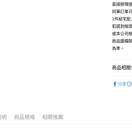
台灣樂
相關說明
直接辦理
【大哥付
同筆訂單
AFTEE先
1.本服務
1件給宅配
2.付款方
相關說明
流程，驗
若感到楦
【關於「A
ATM付款
完成交易
AFTEE
或本公司
3.實際核
便利好安
商品圖檔
4.訂單成
１．簡單
消。如遇
２．便利
為準。
運送方式
無法說明
３．安心
【繳款方
付款後全
1.分期款
【「AFT
商品相關分
醒簡訊。
每筆NT$8
１．於結帳
2.透過簡
付」結帳
帳／街口支
跟高
中高
付款後7-1
２．訂單
分享
３．收到繳
每筆NT$8
款式
【注意事
涼
／ATM／
1.本服務
※ 請注意
宅配
🔥【春夏
用戶於交
絡購買商品
款買賣價
先享後付
免運費
🔥【夏日
2.基於同
※ 交易是
資料（包
是否繳費成
說明
商品規格
相關推薦
離島宅配
用，由本
付客戶支
每筆NT$2
3.完整用