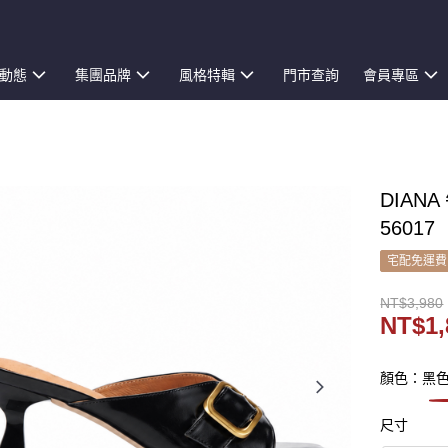
動態
集團品牌
風格特輯
門市查詢
會員專區
DIAN
56017
宅配免運費
NT$3,980
NT$1,
顏色：黑
尺寸