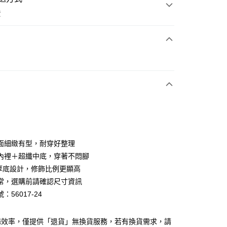
費
次付款
期付款
0 利率 每期
NT$626
21家銀行
0 利率 每期
NT$313
21家銀行
庫商業銀行
第一商業銀行
業銀行
彰化商業銀行
庫商業銀行
第一商業銀行
業儲蓄銀行
台北富邦商業銀行
業銀行
彰化商業銀行
華商業銀行
兆豐國際商業銀行
面細緻有型，耐穿好整理
業儲蓄銀行
台北富邦商業銀行
小企業銀行
台中商業銀行
內裡＋超纖中底，穿著不悶腳
華商業銀行
兆豐國際商業銀行
台灣）商業銀行
華泰商業銀行
小企業銀行
台中商業銀行
cm厚底設計，修飾比例更顯高
業銀行
遠東國際商業銀行
台灣）商業銀行
華泰商業銀行
常，選購前請確認尺寸資訊
業銀行
永豐商業銀行
業銀行
遠東國際商業銀行
：56017-24
業銀行
星展（台灣）商業銀行
業銀行
永豐商業銀行
y
際商業銀行
中國信託商業銀行
業銀行
星展（台灣）商業銀行
天信用卡公司
際商業銀行
中國信託商業銀行
分期
務效率，僅提供「退貨」無換貨服務，若有換貨需求，請