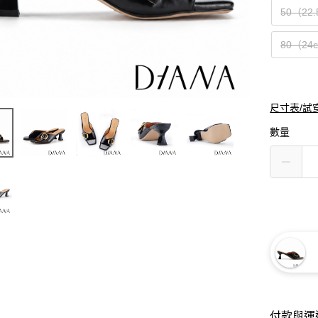
50（22
80（24
尺寸表/試
數量
付款與運