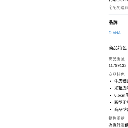
宅配免運
付款方式
品牌
信用卡一
DIANA
信用卡分
商品特色
3 期 
商品編號
6 期 
合作金
11799133
華南商
合作金
LINE Pay
上海商
商品特色
華南商
國泰世
牛皮鞋
Apple Pay
上海商
臺灣中
米豬皮
國泰世
匯豐（
街口支付
臺灣中
6.6
聯邦商
匯豐（
版型正
悠遊付
元大商
聯邦商
商品型號
玉山商
元大商
Google Pa
台新國
玉山商
銷售重點
台灣樂
台新國
大哥付你
為提升服