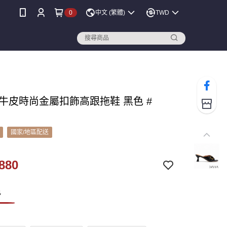
0
中文 (繁體)
TWD
A 牛皮時尚金屬扣飾高跟拖鞋 黑色 #
國家/地區配送
880
色