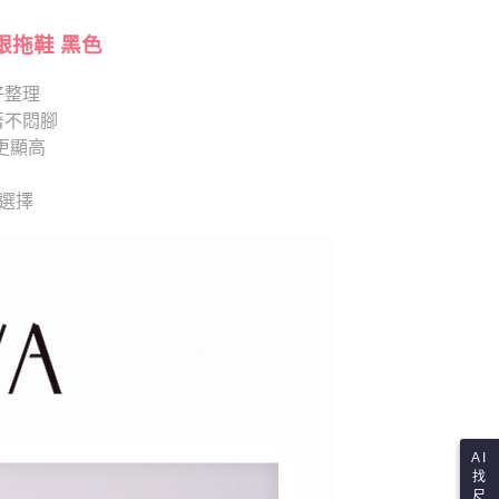
項】
查看運費
恩沛科技股份有限公司提供之「AFTEE先享後付」服務完成之
依本服務之必要範圍內提供個人資料，並將交易相關給付款項請
跟拖鞋 黑色
讓予恩沛科技股份有限公司。
個人資料處理事宜，請瀏覽以下網址：
好整理
ee.tw/terms/#terms3
著不悶腳
年的使用者請事先徵得法定代理人或監護人之同意方可使用
E先享後付」，若未經同意申辦者引起之損失，本公司不負相關責
更顯高
AFTEE先享後付」時，將依據個別帳號之用戶狀況，依本公司
供選擇
核予不同之上限額度；若仍有額度不足之情形，本公司將視審查
用戶進行身份認證。
一人註冊多個帳號或使用他人資訊註冊。若發現惡意使用之情
科技股份有限公司將有權停止該用戶之使用額度並採取法律行
AI
找
尺