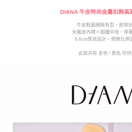
【注意事
海外宅配
１．透過由
交易，需
DIANA 牛皮時尚金屬扣飾高
求債權轉
２．關於
牛皮鞋面細緻有型，耐穿
https://aft
米豬皮內裡＋超纖中底，穿
３．未成
「AFTE
6.6cm厚底設計，修飾比例
任。
４．使用「
此款共有 杏色 / 黑色 可
即時審查
結果請求
５．嚴禁
形，恩沛
動。