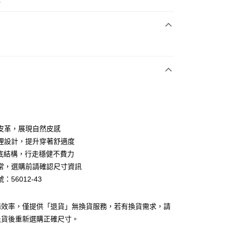
次付款
期付款
0 利率 每期
NT$726
21家銀行
0 利率 每期
NT$363
21家銀行
庫商業銀行
第一商業銀行
業銀行
彰化商業銀行
庫商業銀行
第一商業銀行
業儲蓄銀行
台北富邦商業銀行
業銀行
彰化商業銀行
華商業銀行
兆豐國際商業銀行
皮革，展現自然皮感
業儲蓄銀行
台北富邦商業銀行
小企業銀行
台中商業銀行
裡設計，提升穿著舒適度
華商業銀行
兆豐國際商業銀行
台灣）商業銀行
華泰商業銀行
小企業銀行
台中商業銀行
厚底結構，行走穩健不費力
業銀行
遠東國際商業銀行
台灣）商業銀行
華泰商業銀行
常，選購前請確認尺寸資訊
業銀行
永豐商業銀行
業銀行
遠東國際商業銀行
：56012-43
業銀行
星展（台灣）商業銀行
業銀行
永豐商業銀行
y
際商業銀行
中國信託商業銀行
業銀行
星展（台灣）商業銀行
天信用卡公司
際商業銀行
中國信託商業銀行
分期
務效率，僅提供「退貨」無換貨服務，若有換貨需求，請
天信用卡公司
退貨後重新選購正確尺寸。