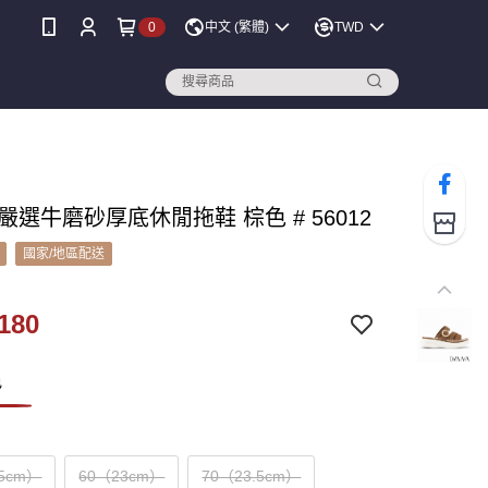
0
中文 (繁體)
TWD
A 嚴選牛磨砂厚底休閒拖鞋 棕色 # 56012
國家/地區配送
180
色
.5cm）
60（23cm）
70（23.5cm）