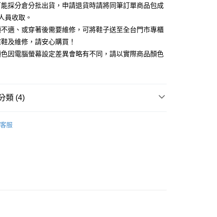
你分期使用說明】
可能採分倉分批出貨，申請退貨時請將同筆訂單商品包成
享後付
由台灣大哥大提供，台灣大哥大用戶可立即使用無須另外申請。
人員收取。
式選擇「大哥付你分期」，訂單成立後會自動跳轉到大哥付的交易
證手機門號後，選擇欲分期的期數、繳款截止日，確認付款後即
頭不適、或穿著後需要維修，可將鞋子送至全台門市專櫃
FTEE先享後付」】
。
先享後付是「在收到商品之後才付款」的支付方式。 讓您購物簡單
楦鞋及維修，請安心購買！
准額度、可分期數及費用金額請依後續交易確認頁面所載為準。
心！
顏色因電腦螢幕設定差異會略有不同，請以實際商品顏色
立30分鐘內，如未前往確認交易或遇審核未通過，訂單將自動取
：不需註冊會員、不需綁卡、不需儲值。
「轉專審核」未通過狀況，表示未達大哥付你分期系統評分，恕
：只要手機號碼，簡訊認證，即可結帳。
評估內容。
：先確認商品／服務後，再付款。
式說明】
家取貨
項不併入電信帳單，「大哥付你分期」於每月結算日後寄送繳費提
EE先享後付」結帳流程】
類 (4)
0，滿NT$2,000(含以上)免運費
方式選擇「AFTEE先享後付」後，將跳轉至「AFTEE先享後
訊連結打開帳單後，可選擇「超商條碼／台灣大直營門市／銀行轉
頁面，進行簡訊認證並確認金額後，即可完成結帳。
付／iPASS MONEY」等通路繳費。
中跟5.5cm以下
1取貨
成立數日內，您將收到繳費通知簡訊。
客服
費通知簡訊後14天內，點擊此簡訊中的連結，可透過四大超商
0，滿NT$2,000(含以上)免運費
項】
鞋、拖鞋
網路銀行／等多元方式進行付款，方視為交易完成。
係由「台灣大哥大股份有限公司」（以下簡稱本公司）所提供，讓
：結帳手續完成當下不需立刻繳費，但若您需要取消訂單，請聯
新品 週週上新】
易時，得透過本服務購買商品或服務，並由商店將買賣／分期付
的店家。未經商家同意取消之訂單仍視為有效，需透過AFTEE
金債權讓與本公司後，依約使用本公司帳單繳交帳款。
繳納相關費用。
心動價 全館58折起 】
意付款使用「大哥付你分期」之契約關係目的，商店將以您的個人
否成功請以「AFTEE先享後付 」之結帳頁面顯示為準，若有關於
含姓名、電話或地址）提供予台灣大哥大進項蒐集、處理及利
功／繳費後需取消欲退款等相關疑問，請聯繫「AFTEE先享後
公司與您本人進行分期帳單所需資料之確認、核對及更正。
援中心」
https://netprotections.freshdesk.com/support/home
80
戶服務條款，請詳閱以下連結：
https://oppay.tw/userRule
項】
查看運費
恩沛科技股份有限公司提供之「AFTEE先享後付」服務完成之