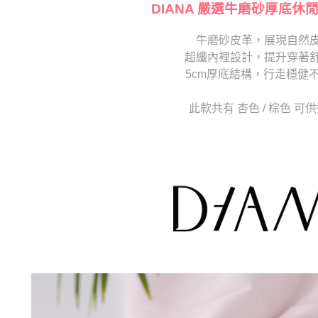
交易，需
DIANA 嚴選牛磨砂厚底休
求債權轉
２．關於
牛磨砂皮革，展現自然
https://aft
超纖內裡設計，提升穿著
３．未成
「AFTE
5cm厚底結構，行走穩健
任。
４．使用「
此款共有 杏色 / 棕色 可
即時審查
結果請求
５．嚴禁
形，恩沛
動。