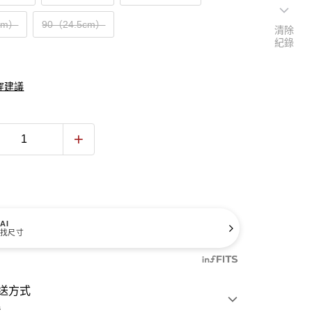
cm）
90（24.5cm）
清除
紀錄
穿建議
AI
找尺寸
送方式
費