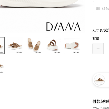
80（24
尺寸表/試
數量
付款與運
宅配免運