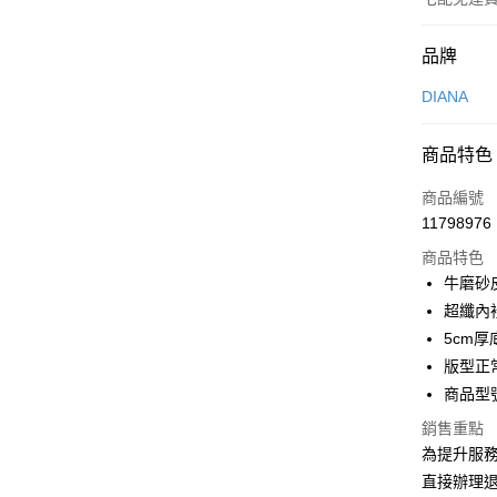
付款方式
品牌
信用卡一
DIANA
信用卡分
商品特色
3 期 
商品編號
6 期 
合作金
11798976
華南商
合作金
LINE Pay
上海商
商品特色
華南商
國泰世
牛磨砂
Apple Pay
上海商
臺灣中
超纖內
國泰世
匯豐（
街口支付
臺灣中
5cm
聯邦商
匯豐（
版型正
悠遊付
元大商
聯邦商
商品型號
玉山商
元大商
Google Pa
台新國
玉山商
銷售重點
台灣樂
台新國
大哥付你
為提升服
台灣樂
相關說明
直接辦理