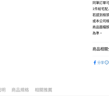
【大哥付
同筆訂單
AFTEE先
1.本服務
1件給宅配
2.付款方
相關說明
流程，驗
若感到楦
【關於「A
ATM付款
完成交易
AFTEE
或本公司
3.實際核
便利好安
商品圖檔
4.訂單成
１．簡單
消。如遇
２．便利
為準。
運送方式
無法說明
３．安心
【繳款方
付款後全
1.分期款
【「AFT
商品相關分
醒簡訊。
每筆NT$8
１．於結帳
2.透過簡
付」結帳
帳／街口支
跟高
低
付款後7-1
２．訂單
分享
３．收到繳
每筆NT$8
款式
【注意事
涼
／ATM／
1.本服務
※ 請注意
宅配
🔥【春夏
用戶於交
絡購買商品
款買賣價
先享後付
免運費
🔥【夏日
2.基於同
※ 交易是
資料（包
是否繳費成
說明
商品規格
相關推薦
離島宅配
用，由本
付客戶支
每筆NT$2
3.完整用
【注意事
海外宅配
１．透過由