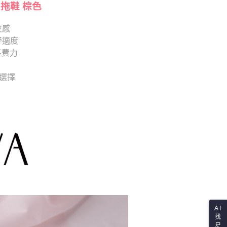
依本服務之必要範圍內提供個人資料，並將交易相關給付款項請
閒拖鞋 棕色
讓予恩沛科技股份有限公司。
個人資料處理事宜，請瀏覽以下網址：
皮感
ee.tw/terms/#terms3
舒適度
年的使用者請事先徵得法定代理人或監護人之同意方可使用
E先享後付」，若未經同意申辦者引起之損失，本公司不負相關責
不費力
AFTEE先享後付」時，將依據個別帳號之用戶狀況，依本公司
供選擇
核予不同之上限額度；若仍有額度不足之情形，本公司將視審查
用戶進行身份認證。
一人註冊多個帳號或使用他人資訊註冊。若發現惡意使用之情
科技股份有限公司將有權停止該用戶之使用額度並採取法律行
AI
找
尺