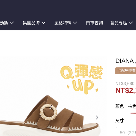
動態
集團品牌
風格特輯
門市查詢
會員專區
DIAN
宅配免運費
NT$3,680
NT$2,
顏色：棕
尺寸
50（22