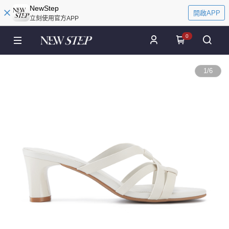
NewStep
開啟APP
立刻使用官方APP
0
1
/
6