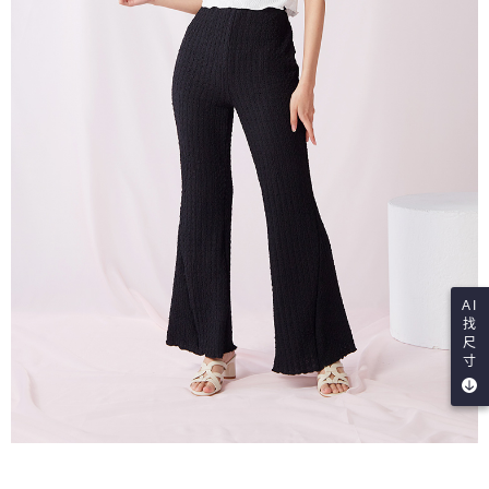
AI
找
尺
寸