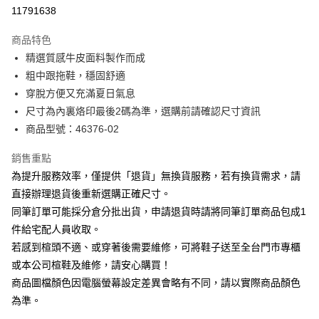
華南商業銀行
彰化商業銀行
合作金庫商業銀行
第一商業銀行
11791638
LINE Pay
上海商業儲蓄銀行
台北富邦商業銀行
華南商業銀行
彰化商業銀行
國泰世華商業銀行
兆豐國際商業銀行
Apple Pay
上海商業儲蓄銀行
台北富邦商業銀行
商品特色
臺灣中小企業銀行
台中商業銀行
國泰世華商業銀行
兆豐國際商業銀行
精選質感牛皮面料製作而成
匯豐（台灣）商業銀行
華泰商業銀行
街口支付
臺灣中小企業銀行
台中商業銀行
粗中跟拖鞋，穩固舒適
聯邦商業銀行
遠東國際商業銀行
匯豐（台灣）商業銀行
華泰商業銀行
悠遊付
元大商業銀行
永豐商業銀行
穿脫方便又充滿夏日氣息
聯邦商業銀行
遠東國際商業銀行
玉山商業銀行
星展（台灣）商業銀行
尺寸為內裏烙印最後2碼為準，選購前請確認尺寸資訊
元大商業銀行
永豐商業銀行
Google Pay
台新國際商業銀行
中國信託商業銀行
玉山商業銀行
星展（台灣）商業銀行
商品型號：46376-02
台灣樂天信用卡公司
台新國際商業銀行
中國信託商業銀行
大哥付你分期
台灣樂天信用卡公司
銷售重點
相關說明
為提升服務效率，僅提供「退貨」無換貨服務，若有換貨需求，請
【大哥付你分期使用說明】
AFTEE先享後付
1.本服務由台灣大哥大提供，台灣大哥大用戶可立即使用無須另外申請。
直接辦理退貨後重新選購正確尺寸。
2.付款方式選擇「大哥付你分期」，訂單成立後會自動跳轉到大哥付的交易
相關說明
同筆訂單可能採分倉分批出貨，申請退貨時請將同筆訂單商品包成1
流程，驗證手機門號後，選擇欲分期的期數、繳款截止日，確認付款後即完
【關於「AFTEE先享後付」】
成交易。
件給宅配人員收取。
ATM付款
AFTEE先享後付是「在收到商品之後才付款」的支付方式。 讓您購物簡單
3.實際核准額度、可分期數及費用金額請依後續交易確認頁面所載為準。
若感到楦頭不適、或穿著後需要維修，可將鞋子送至全台門市專櫃
便利好安心！
4.訂單成立30分鐘內，如未前往確認交易或遇審核未通過，訂單將自動取
１．簡單：不需註冊會員、不需綁卡、不需儲值。
或本公司楦鞋及維修，請安心購買！
運送方式
消。如遇「轉專審核」未通過狀況，表示未達大哥付你分期系統評分，恕無
２．便利：只要手機號碼，簡訊認證，即可結帳。
法說明評估內容。
商品圖檔顏色因電腦螢幕設定差異會略有不同，請以實際商品顏色
３．安心：先確認商品／服務後，再付款。
付款後全家取貨
【繳款方式說明】
為準。
1.分期款項不併入電信帳單，「大哥付你分期」於每月結算日後寄送繳費提
每筆NT$80，滿NT$2,000(含以上)免運費
【「AFTEE先享後付」結帳流程】
醒簡訊。