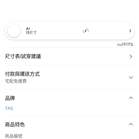
AI
找尺寸
尺寸表/試穿建議
付款與運送方式
宅配免運費
付款方式
品牌
信用卡一次付款
TAS
信用卡分期付款
3 期 0 利率 每期
NT$893
21家銀行
商品特色
6 期 0 利率 每期
NT$446
21家銀行
合作金庫商業銀行
第一商業銀行
商品編號