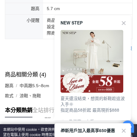
跟高
5.7 cm
小提醒
商品圖片顏色會因拍攝燈光環境或個人螢幕
NEW STEP
設定不同，而造成部份色差現象，顏色以實
際商品為主。
客服
商品相關分類 (4)
查看全部
跟高
中高跟5.5~8cm
款式
涼鞋、拖鞋
夏天還沒結束，想買的新鞋趁這波
入手🌞
指定商品58折起 最高現折$888
本分類熱銷
全站排行
🎉 8月優惠一次看
①LINE購物最高10%回饋
🎁新用戶加入最高享650優惠
本網站中使用 cookie，欲查詢有關本網站使用 cookie 方式之詳情，及若您不希
②每周限定品現折200
熱門標籤
望在電腦上使用 cookie 時應如何變更電腦的 cookie 設定，請參閱本網站「
隱私