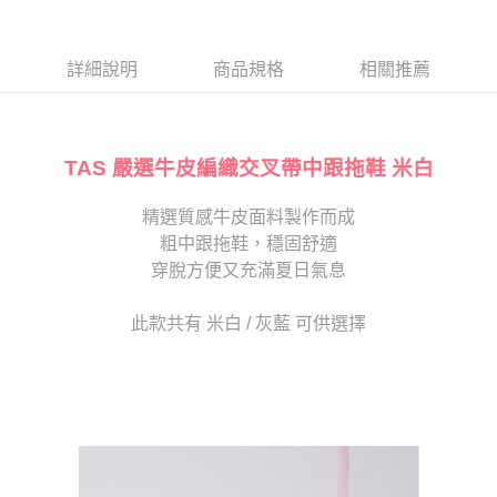
１．於結帳方式選擇「AFTEE先享後付」後，將跳轉至「AFTEE先享後付」
2.透過簡訊連結打開帳單後，可選擇「超商條碼／台灣大直營門市／銀行轉
付款後7-11取貨
結帳頁面，進行簡訊認證並確認金額後，即可完成結帳。
帳／街口支付／iPASS MONEY」等通路繳費。
２．訂單成立數日內，您將收到繳費通知簡訊。
每筆NT$80，滿NT$2,000(含以上)免運費
３．收到繳費通知簡訊後14天內，點擊此簡訊中的連結，可透過四大超商／
詳細說明
商品規格
相關推薦
【注意事項】
ATM／網路銀行／等多元方式進行付款，方視為交易完成。
宅配
1.本服務係由「台灣大哥大股份有限公司」（以下簡稱本公司）所提供，讓
※ 請注意：結帳手續完成當下不需立刻繳費，但若您需要取消訂單，請聯絡
用戶於交易時，得透過本服務購買商品或服務，並由商店將買賣／分期付款
免運費
購買商品的店家。未經商家同意取消之訂單仍視為有效，需透過AFTEE先享
買賣價金債權讓與本公司後，依約使用本公司帳單繳交帳款。
後付繳納相關費用。
2.基於同意付款使用「大哥付你分期」之契約關係目的，商店將以您的個人
TAS 嚴選牛皮編織交叉帶中跟拖鞋 米白
離島宅配
※ 交易是否成功請以「AFTEE先享後付 」之結帳頁面顯示為準，若有關於
資料（包含姓名、電話或地址）提供予台灣大哥大進項蒐集、處理及利用，
是否繳費成功／繳費後需取消欲退款等相關疑問，請聯繫「AFTEE先享後付
每筆NT$280
由本公司與您本人進行分期帳單所需資料之確認、核對及更正。
客戶支援中心」
https://netprotections.freshdesk.com/support/home
精選質感牛皮面料製作而成
3.完整用戶服務條款，請詳閱以下連結：
https://oppay.tw/userRule
海外宅配
查看運費
粗中跟拖鞋，穩固舒適
【注意事項】
１．透過由恩沛科技股份有限公司提供之「AFTEE先享後付」服務完成之交
穿脫方便又充滿夏日氣息
易，需依本服務之必要範圍內提供個人資料，並將交易相關給付款項請求債
權轉讓予恩沛科技股份有限公司。
此款共有 米白 / 灰藍 可供選擇
２．關於個人資料處理事宜，請瀏覽以下網址：
https://aftee.tw/terms/#terms3
３．未成年的使用者請事先徵得法定代理人或監護人之同意方可使用
「AFTEE先享後付」，若未經同意申辦者引起之損失，本公司不負相關責
任。
４．使用「AFTEE先享後付」時，將依據個別帳號之用戶狀況，依本公司即
時審查核予不同之上限額度；若仍有額度不足之情形，本公司將視審查結果
請求用戶進行身份認證。
５．嚴禁一人註冊多個帳號或使用他人資訊註冊。若發現惡意使用之情形，