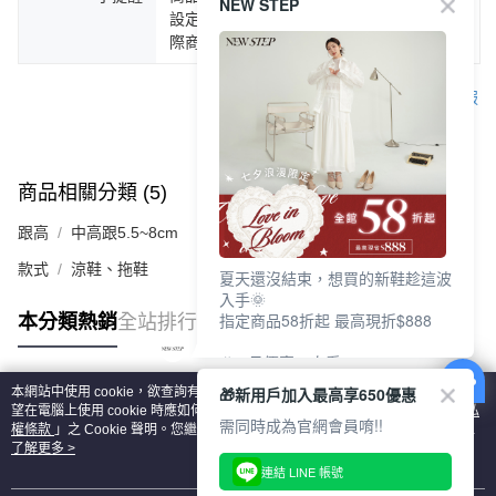
NEW STEP
設定不同，而造成部份色差現象，顏色以實
際商品為主。
客服
商品相關分類 (5)
查看全部
跟高
中高跟5.5~8cm
款式
涼鞋、拖鞋
夏天還沒結束，想買的新鞋趁這波
入手🌞
指定商品58折起 最高現折$888
本分類熱銷
全站排行
🎉 8月優惠一次看
①LINE購物最高10%回饋
🎁新用戶加入最高享650優惠
本網站中使用 cookie，欲查詢有關本網站使用 cookie 方式之詳情，及若您不希
②每周限定品現折200
熱門標籤
望在電腦上使用 cookie 時應如何變更電腦的 cookie 設定，請參閱本網站「
隱私
③指定商品58折起 最高現折$888
需同時成為官網會員唷!!
權條款
」之 Cookie 聲明。您繼續使用本網站即表示您同意本公司得按本網站使
用條款之 Cookie 聲明使用 cookie。
了解更多 >
上班鞋、休閒鞋、涼鞋一次逛齊
連結 LINE 帳號
好搭、出遊好走、聚會也漂亮