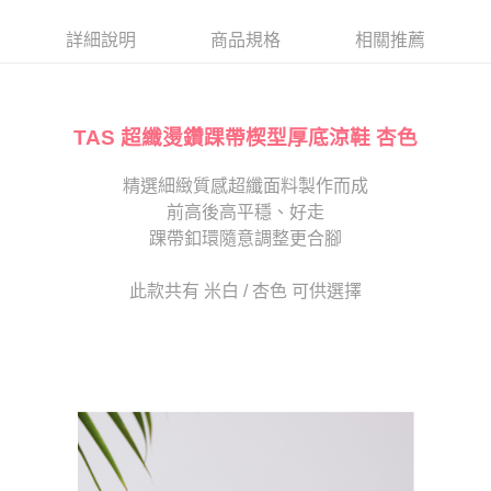
帳／街口支付／iPASS MONEY」等通路繳費。
２．訂單成立數日內，您將收到繳費通知簡訊。
每筆NT$80，滿NT$2,000(含以上)免運費
３．收到繳費通知簡訊後14天內，點擊此簡訊中的連結，可透過四大超商／
詳細說明
商品規格
相關推薦
【注意事項】
ATM／網路銀行／等多元方式進行付款，方視為交易完成。
宅配
1.本服務係由「台灣大哥大股份有限公司」（以下簡稱本公司）所提供，讓
※ 請注意：結帳手續完成當下不需立刻繳費，但若您需要取消訂單，請聯絡
用戶於交易時，得透過本服務購買商品或服務，並由商店將買賣／分期付款
免運費
購買商品的店家。未經商家同意取消之訂單仍視為有效，需透過AFTEE先享
買賣價金債權讓與本公司後，依約使用本公司帳單繳交帳款。
後付繳納相關費用。
2.基於同意付款使用「大哥付你分期」之契約關係目的，商店將以您的個人
TAS 超纖燙鑽踝帶楔型厚底涼鞋 杏色
離島宅配
※ 交易是否成功請以「AFTEE先享後付 」之結帳頁面顯示為準，若有關於
資料（包含姓名、電話或地址）提供予台灣大哥大進項蒐集、處理及利用，
是否繳費成功／繳費後需取消欲退款等相關疑問，請聯繫「AFTEE先享後付
每筆NT$280
由本公司與您本人進行分期帳單所需資料之確認、核對及更正。
客戶支援中心」
https://netprotections.freshdesk.com/support/home
精選細緻質感超纖面料製作而成
3.完整用戶服務條款，請詳閱以下連結：
https://oppay.tw/userRule
海外宅配
查看運費
前高後高平穩、好走
【注意事項】
１．透過由恩沛科技股份有限公司提供之「AFTEE先享後付」服務完成之交
踝帶釦環隨意調整更合腳
易，需依本服務之必要範圍內提供個人資料，並將交易相關給付款項請求債
權轉讓予恩沛科技股份有限公司。
此款共有 米白 / 杏色 可供選擇
２．關於個人資料處理事宜，請瀏覽以下網址：
https://aftee.tw/terms/#terms3
３．未成年的使用者請事先徵得法定代理人或監護人之同意方可使用
「AFTEE先享後付」，若未經同意申辦者引起之損失，本公司不負相關責
任。
４．使用「AFTEE先享後付」時，將依據個別帳號之用戶狀況，依本公司即
時審查核予不同之上限額度；若仍有額度不足之情形，本公司將視審查結果
請求用戶進行身份認證。
５．嚴禁一人註冊多個帳號或使用他人資訊註冊。若發現惡意使用之情形，
恩沛科技股份有限公司將有權停止該用戶之使用額度並採取法律行動。