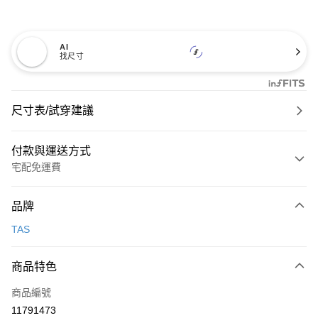
AI
找尺寸
尺寸表/試穿建議
付款與運送方式
宅配免運費
付款方式
品牌
信用卡一次付款
TAS
信用卡分期付款
3 期 0 利率 每期
NT$726
21家銀行
商品特色
6 期 0 利率 每期
NT$363
21家銀行
合作金庫商業銀行
第一商業銀行
商品編號
華南商業銀行
彰化商業銀行
合作金庫商業銀行
第一商業銀行
11791473
LINE Pay
上海商業儲蓄銀行
台北富邦商業銀行