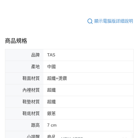
顯示電腦版詳細說明
商品規格
品牌
TAS
產地
中國
鞋面材質
超纖+燙鑽
內裡材質
超纖
鞋墊材質
超纖
鞋底材質
銀蔥
跟高
7 cm
小提醒
商品圖片顏色會因拍攝燈光環境或個人螢幕