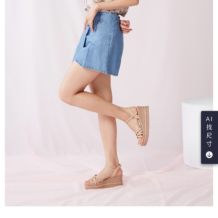
AI
找
尺
寸