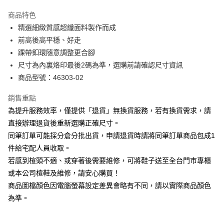
華南商業銀行
彰化商業銀行
國泰世華商業銀行
兆豐國際商業銀行
Apple Pay
上海商業儲蓄銀行
台北富邦商業銀行
商品特色
臺灣中小企業銀行
台中商業銀行
國泰世華商業銀行
兆豐國際商業銀行
精選細緻質感超纖面料製作而成
匯豐（台灣）商業銀行
華泰商業銀行
街口支付
臺灣中小企業銀行
台中商業銀行
前高後高平穩、好走
聯邦商業銀行
遠東國際商業銀行
匯豐（台灣）商業銀行
華泰商業銀行
悠遊付
元大商業銀行
永豐商業銀行
踝帶釦環隨意調整更合腳
聯邦商業銀行
遠東國際商業銀行
玉山商業銀行
星展（台灣）商業銀行
尺寸為內裏烙印最後2碼為準，選購前請確認尺寸資訊
元大商業銀行
永豐商業銀行
Google Pay
台新國際商業銀行
中國信託商業銀行
玉山商業銀行
星展（台灣）商業銀行
商品型號：46303-02
台灣樂天信用卡公司
台新國際商業銀行
中國信託商業銀行
大哥付你分期
台灣樂天信用卡公司
銷售重點
相關說明
為提升服務效率，僅提供「退貨」無換貨服務，若有換貨需求，請
【大哥付你分期使用說明】
AFTEE先享後付
1.本服務由台灣大哥大提供，台灣大哥大用戶可立即使用無須另外申請。
直接辦理退貨後重新選購正確尺寸。
2.付款方式選擇「大哥付你分期」，訂單成立後會自動跳轉到大哥付的交易
相關說明
同筆訂單可能採分倉分批出貨，申請退貨時請將同筆訂單商品包成1
流程，驗證手機門號後，選擇欲分期的期數、繳款截止日，確認付款後即完
【關於「AFTEE先享後付」】
成交易。
件給宅配人員收取。
ATM付款
AFTEE先享後付是「在收到商品之後才付款」的支付方式。 讓您購物簡單
3.實際核准額度、可分期數及費用金額請依後續交易確認頁面所載為準。
若感到楦頭不適、或穿著後需要維修，可將鞋子送至全台門市專櫃
便利好安心！
4.訂單成立30分鐘內，如未前往確認交易或遇審核未通過，訂單將自動取
１．簡單：不需註冊會員、不需綁卡、不需儲值。
或本公司楦鞋及維修，請安心購買！
運送方式
消。如遇「轉專審核」未通過狀況，表示未達大哥付你分期系統評分，恕無
２．便利：只要手機號碼，簡訊認證，即可結帳。
法說明評估內容。
商品圖檔顏色因電腦螢幕設定差異會略有不同，請以實際商品顏色
３．安心：先確認商品／服務後，再付款。
付款後全家取貨
【繳款方式說明】
為準。
1.分期款項不併入電信帳單，「大哥付你分期」於每月結算日後寄送繳費提
每筆NT$80，滿NT$2,000(含以上)免運費
【「AFTEE先享後付」結帳流程】
醒簡訊。
１．於結帳方式選擇「AFTEE先享後付」後，將跳轉至「AFTEE先享後付」
2.透過簡訊連結打開帳單後，可選擇「超商條碼／台灣大直營門市／銀行轉
付款後7-11取貨
結帳頁面，進行簡訊認證並確認金額後，即可完成結帳。