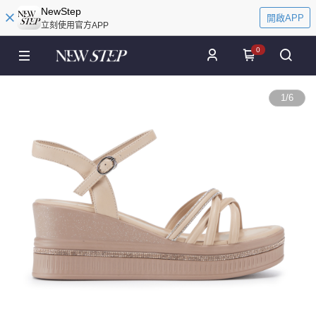
NewStep
開啟APP
立刻使用官方APP
0
1
/
6