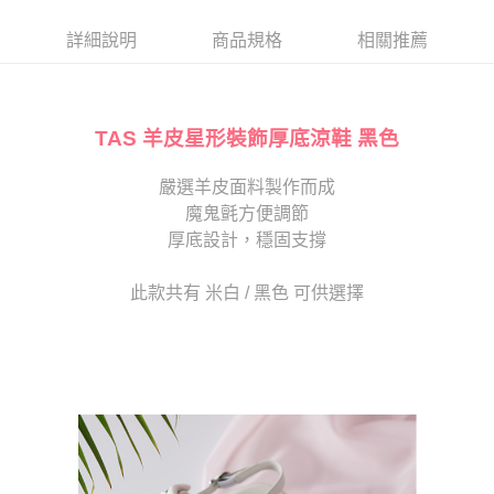
帳／街口支付／iPASS MONEY」等通路繳費。
２．訂單成立數日內，您將收到繳費通知簡訊。
每筆NT$80，滿NT$2,000(含以上)免運費
３．收到繳費通知簡訊後14天內，點擊此簡訊中的連結，可透過四大超商／
詳細說明
商品規格
相關推薦
【注意事項】
ATM／網路銀行／等多元方式進行付款，方視為交易完成。
宅配
1.本服務係由「台灣大哥大股份有限公司」（以下簡稱本公司）所提供，讓
※ 請注意：結帳手續完成當下不需立刻繳費，但若您需要取消訂單，請聯絡
用戶於交易時，得透過本服務購買商品或服務，並由商店將買賣／分期付款
免運費
購買商品的店家。未經商家同意取消之訂單仍視為有效，需透過AFTEE先享
買賣價金債權讓與本公司後，依約使用本公司帳單繳交帳款。
後付繳納相關費用。
2.基於同意付款使用「大哥付你分期」之契約關係目的，商店將以您的個人
TAS 羊皮星形裝飾厚底涼鞋 黑色
離島宅配
※ 交易是否成功請以「AFTEE先享後付 」之結帳頁面顯示為準，若有關於
資料（包含姓名、電話或地址）提供予台灣大哥大進項蒐集、處理及利用，
是否繳費成功／繳費後需取消欲退款等相關疑問，請聯繫「AFTEE先享後付
每筆NT$280
由本公司與您本人進行分期帳單所需資料之確認、核對及更正。
客戶支援中心」
https://netprotections.freshdesk.com/support/home
嚴選羊皮面料製作而成
3.完整用戶服務條款，請詳閱以下連結：
https://oppay.tw/userRule
海外宅配
查看運費
魔鬼氈方便調節
【注意事項】
１．透過由恩沛科技股份有限公司提供之「AFTEE先享後付」服務完成之交
厚底設計，穩固支撐
易，需依本服務之必要範圍內提供個人資料，並將交易相關給付款項請求債
權轉讓予恩沛科技股份有限公司。
此款共有 米白 / 黑色 可供選擇
２．關於個人資料處理事宜，請瀏覽以下網址：
https://aftee.tw/terms/#terms3
３．未成年的使用者請事先徵得法定代理人或監護人之同意方可使用
「AFTEE先享後付」，若未經同意申辦者引起之損失，本公司不負相關責
任。
４．使用「AFTEE先享後付」時，將依據個別帳號之用戶狀況，依本公司即
時審查核予不同之上限額度；若仍有額度不足之情形，本公司將視審查結果
請求用戶進行身份認證。
５．嚴禁一人註冊多個帳號或使用他人資訊註冊。若發現惡意使用之情形，
恩沛科技股份有限公司將有權停止該用戶之使用額度並採取法律行動。