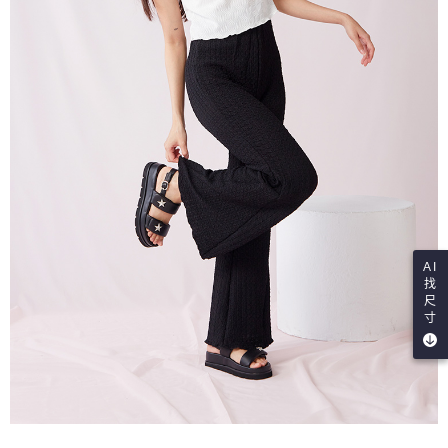
AI
找
尺
寸