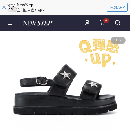
NewStep
開啟APP
立刻使用官方APP
0
1
/
6