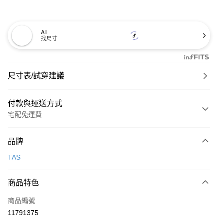
AI
找尺寸
尺寸表/試穿建議
付款與運送方式
宅配免運費
付款方式
品牌
信用卡一次付款
TAS
信用卡分期付款
3 期 0 利率 每期
NT$893
21家銀行
商品特色
6 期 0 利率 每期
NT$446
21家銀行
合作金庫商業銀行
第一商業銀行
商品編號
華南商業銀行
彰化商業銀行
合作金庫商業銀行
第一商業銀行
11791375
LINE Pay
上海商業儲蓄銀行
台北富邦商業銀行