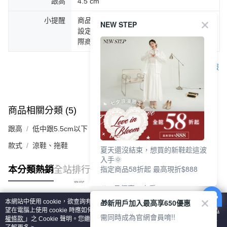
跟高
4.5 cm
小提醒
商品圖片顏色會因拍攝燈光環境或個人螢幕
NEW STEP
設定不同，而造成部份色差現象，顏色以實
際商品為主。
客服
商品相關分類 (5)
查看全部
跟高
低中跟5.5cm以下
款式
涼鞋、拖鞋
夏天還沒結束，想買的新鞋趁這波
入手🌞
指定商品58折起 最高現折$888
本分類熱銷
全站排行
🎉 8月優惠一次看
①LINE購物最高10%回饋
🎁新用戶加入最高享650優惠
本網站中使用 cookie，欲查詢有關本網站使用 cookie 方式之詳情，及若您不希
②每周限定品現折200
熱門標籤
望在電腦上使用 cookie 時應如何變更電腦的 cookie 設定，請參閱本網站「
隱私
③指定商品58折起 最高現折$888
需同時成為官網會員唷!!
權條款
」之 Cookie 聲明。您繼續使用本網站即表示您同意本公司得按本網站使