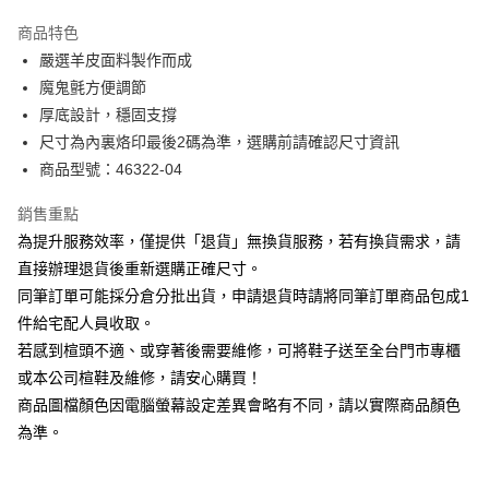
華南商業銀行
彰化商業銀行
國泰世華商業銀行
兆豐國際商業銀行
Apple Pay
上海商業儲蓄銀行
台北富邦商業銀行
商品特色
臺灣中小企業銀行
台中商業銀行
國泰世華商業銀行
兆豐國際商業銀行
嚴選羊皮面料製作而成
匯豐（台灣）商業銀行
華泰商業銀行
街口支付
臺灣中小企業銀行
台中商業銀行
魔鬼氈方便調節
聯邦商業銀行
遠東國際商業銀行
匯豐（台灣）商業銀行
華泰商業銀行
悠遊付
元大商業銀行
永豐商業銀行
厚底設計，穩固支撐
聯邦商業銀行
遠東國際商業銀行
玉山商業銀行
星展（台灣）商業銀行
尺寸為內裏烙印最後2碼為準，選購前請確認尺寸資訊
元大商業銀行
永豐商業銀行
Google Pay
台新國際商業銀行
中國信託商業銀行
玉山商業銀行
星展（台灣）商業銀行
商品型號：46322-04
台灣樂天信用卡公司
台新國際商業銀行
中國信託商業銀行
大哥付你分期
台灣樂天信用卡公司
銷售重點
相關說明
為提升服務效率，僅提供「退貨」無換貨服務，若有換貨需求，請
【大哥付你分期使用說明】
AFTEE先享後付
1.本服務由台灣大哥大提供，台灣大哥大用戶可立即使用無須另外申請。
直接辦理退貨後重新選購正確尺寸。
2.付款方式選擇「大哥付你分期」，訂單成立後會自動跳轉到大哥付的交易
相關說明
同筆訂單可能採分倉分批出貨，申請退貨時請將同筆訂單商品包成1
流程，驗證手機門號後，選擇欲分期的期數、繳款截止日，確認付款後即完
【關於「AFTEE先享後付」】
成交易。
件給宅配人員收取。
ATM付款
AFTEE先享後付是「在收到商品之後才付款」的支付方式。 讓您購物簡單
3.實際核准額度、可分期數及費用金額請依後續交易確認頁面所載為準。
若感到楦頭不適、或穿著後需要維修，可將鞋子送至全台門市專櫃
便利好安心！
4.訂單成立30分鐘內，如未前往確認交易或遇審核未通過，訂單將自動取
１．簡單：不需註冊會員、不需綁卡、不需儲值。
或本公司楦鞋及維修，請安心購買！
運送方式
消。如遇「轉專審核」未通過狀況，表示未達大哥付你分期系統評分，恕無
２．便利：只要手機號碼，簡訊認證，即可結帳。
法說明評估內容。
商品圖檔顏色因電腦螢幕設定差異會略有不同，請以實際商品顏色
３．安心：先確認商品／服務後，再付款。
付款後全家取貨
【繳款方式說明】
為準。
1.分期款項不併入電信帳單，「大哥付你分期」於每月結算日後寄送繳費提
每筆NT$80，滿NT$2,000(含以上)免運費
【「AFTEE先享後付」結帳流程】
醒簡訊。
１．於結帳方式選擇「AFTEE先享後付」後，將跳轉至「AFTEE先享後付」
2.透過簡訊連結打開帳單後，可選擇「超商條碼／台灣大直營門市／銀行轉
付款後7-11取貨
結帳頁面，進行簡訊認證並確認金額後，即可完成結帳。