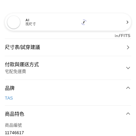
AI
找尺寸
尺寸表/試穿建議
付款與運送方式
宅配免運費
付款方式
品牌
信用卡一次付款
TAS
信用卡分期付款
3 期 0 利率 每期
NT$726
21家銀行
商品特色
6 期 0 利率 每期
NT$363
21家銀行
合作金庫商業銀行
第一商業銀行
商品編號
華南商業銀行
彰化商業銀行
合作金庫商業銀行
第一商業銀行
11746617
LINE Pay
上海商業儲蓄銀行
台北富邦商業銀行