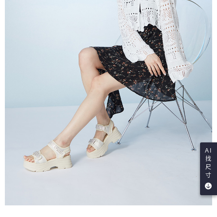
AI
找
尺
寸