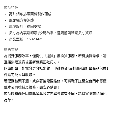
華南商業銀行
彰化商業銀行
國泰世華商業銀行
兆豐國際商業銀行
Apple Pay
上海商業儲蓄銀行
台北富邦商業銀行
商品特色
臺灣中小企業銀行
台中商業銀行
國泰世華商業銀行
兆豐國際商業銀行
亮片網布排鑽面料製作而成
匯豐（台灣）商業銀行
華泰商業銀行
街口支付
臺灣中小企業銀行
台中商業銀行
魔鬼氈方便調節
聯邦商業銀行
遠東國際商業銀行
匯豐（台灣）商業銀行
華泰商業銀行
悠遊付
元大商業銀行
永豐商業銀行
厚底設計，穩固支撐
聯邦商業銀行
遠東國際商業銀行
玉山商業銀行
星展（台灣）商業銀行
尺寸為內裏烙印最後2碼為準，選購前請確認尺寸資訊
元大商業銀行
永豐商業銀行
Google Pay
台新國際商業銀行
中國信託商業銀行
玉山商業銀行
星展（台灣）商業銀行
商品型號：46320-62
台灣樂天信用卡公司
台新國際商業銀行
中國信託商業銀行
大哥付你分期
台灣樂天信用卡公司
銷售重點
相關說明
為提升服務效率，僅提供「退貨」無換貨服務，若有換貨需求，請
【大哥付你分期使用說明】
AFTEE先享後付
1.本服務由台灣大哥大提供，台灣大哥大用戶可立即使用無須另外申請。
直接辦理退貨後重新選購正確尺寸。
2.付款方式選擇「大哥付你分期」，訂單成立後會自動跳轉到大哥付的交易
相關說明
同筆訂單可能採分倉分批出貨，申請退貨時請將同筆訂單商品包成1
流程，驗證手機門號後，選擇欲分期的期數、繳款截止日，確認付款後即完
【關於「AFTEE先享後付」】
成交易。
件給宅配人員收取。
ATM付款
AFTEE先享後付是「在收到商品之後才付款」的支付方式。 讓您購物簡單
3.實際核准額度、可分期數及費用金額請依後續交易確認頁面所載為準。
若感到楦頭不適、或穿著後需要維修，可將鞋子送至全台門市專櫃
便利好安心！
4.訂單成立30分鐘內，如未前往確認交易或遇審核未通過，訂單將自動取
１．簡單：不需註冊會員、不需綁卡、不需儲值。
或本公司楦鞋及維修，請安心購買！
運送方式
消。如遇「轉專審核」未通過狀況，表示未達大哥付你分期系統評分，恕無
２．便利：只要手機號碼，簡訊認證，即可結帳。
法說明評估內容。
商品圖檔顏色因電腦螢幕設定差異會略有不同，請以實際商品顏色
３．安心：先確認商品／服務後，再付款。
付款後全家取貨
【繳款方式說明】
為準。
1.分期款項不併入電信帳單，「大哥付你分期」於每月結算日後寄送繳費提
每筆NT$80，滿NT$2,000(含以上)免運費
【「AFTEE先享後付」結帳流程】
醒簡訊。
１．於結帳方式選擇「AFTEE先享後付」後，將跳轉至「AFTEE先享後付」
2.透過簡訊連結打開帳單後，可選擇「超商條碼／台灣大直營門市／銀行轉
付款後7-11取貨
結帳頁面，進行簡訊認證並確認金額後，即可完成結帳。