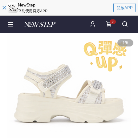
NewStep
開啟APP
立刻使用官方APP
0
1
/
6