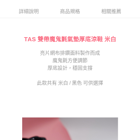
帳／街口支付／iPASS MONEY」等通路繳費。
２．訂單成立數日內，您將收到繳費通知簡訊。
每筆NT$80，滿NT$2,000(含以上)免運費
３．收到繳費通知簡訊後14天內，點擊此簡訊中的連結，可透過四大超商／
詳細說明
商品規格
相關推薦
【注意事項】
ATM／網路銀行／等多元方式進行付款，方視為交易完成。
宅配
1.本服務係由「台灣大哥大股份有限公司」（以下簡稱本公司）所提供，讓
※ 請注意：結帳手續完成當下不需立刻繳費，但若您需要取消訂單，請聯絡
用戶於交易時，得透過本服務購買商品或服務，並由商店將買賣／分期付款
免運費
購買商品的店家。未經商家同意取消之訂單仍視為有效，需透過AFTEE先享
買賣價金債權讓與本公司後，依約使用本公司帳單繳交帳款。
後付繳納相關費用。
2.基於同意付款使用「大哥付你分期」之契約關係目的，商店將以您的個人
TAS 雙帶魔鬼氈氣墊厚底涼鞋 米白
離島宅配
※ 交易是否成功請以「AFTEE先享後付 」之結帳頁面顯示為準，若有關於
資料（包含姓名、電話或地址）提供予台灣大哥大進項蒐集、處理及利用，
是否繳費成功／繳費後需取消欲退款等相關疑問，請聯繫「AFTEE先享後付
每筆NT$280
由本公司與您本人進行分期帳單所需資料之確認、核對及更正。
客戶支援中心」
https://netprotections.freshdesk.com/support/home
亮片網布排鑽面料製作而成
3.完整用戶服務條款，請詳閱以下連結：
https://oppay.tw/userRule
海外宅配
查看運費
魔鬼氈方便調節
【注意事項】
１．透過由恩沛科技股份有限公司提供之「AFTEE先享後付」服務完成之交
厚底設計，穩固支撐
易，需依本服務之必要範圍內提供個人資料，並將交易相關給付款項請求債
權轉讓予恩沛科技股份有限公司。
此款共有 米白 / 黑色 可供選擇
２．關於個人資料處理事宜，請瀏覽以下網址：
https://aftee.tw/terms/#terms3
３．未成年的使用者請事先徵得法定代理人或監護人之同意方可使用
「AFTEE先享後付」，若未經同意申辦者引起之損失，本公司不負相關責
任。
４．使用「AFTEE先享後付」時，將依據個別帳號之用戶狀況，依本公司即
時審查核予不同之上限額度；若仍有額度不足之情形，本公司將視審查結果
請求用戶進行身份認證。
５．嚴禁一人註冊多個帳號或使用他人資訊註冊。若發現惡意使用之情形，
恩沛科技股份有限公司將有權停止該用戶之使用額度並採取法律行動。