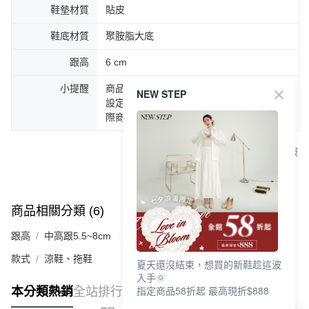
鞋墊材質
貼皮
鞋底材質
聚胺脂大底
跟高
6 cm
小提醒
商品圖片顏色會因拍攝燈光環境或個人螢幕
NEW STEP
設定不同，而造成部份色差現象，顏色以實
際商品為主。
客服
商品相關分類 (6)
查看全部
跟高
中高跟5.5~8cm
款式
涼鞋、拖鞋
夏天還沒結束，想買的新鞋趁這波
入手🌞
指定商品58折起 最高現折$888
本分類熱銷
全站排行