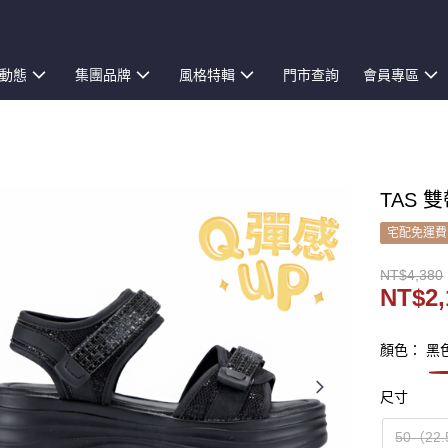
動態
集團品牌
風格特輯
門市查詢
會員專區
TAS 
宅配免運費
NT$4,380
NT$2,
顏色： 黑
尺寸
50（22