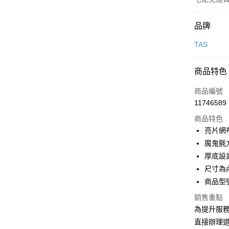
付款方式
品牌
信用卡一
TAS
信用卡分
商品特色
3 期 
商品編號
6 期 
合作金
11746589
華南商
合作金
LINE Pay
上海商
商品特色
華南商
國泰世
亮片網
Apple Pay
上海商
臺灣中
魔鬼氈
國泰世
匯豐（
街口支付
臺灣中
厚底設
聯邦商
匯豐（
尺寸為
悠遊付
元大商
聯邦商
商品型號
玉山商
元大商
Google Pa
台新國
玉山商
銷售重點
台灣樂
台新國
大哥付你
為提升服
台灣樂
相關說明
直接辦理