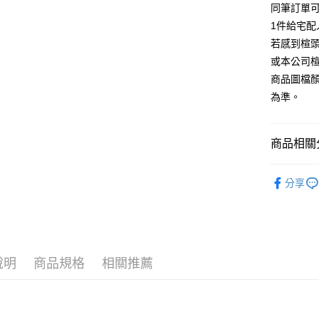
【大哥付
同筆訂單
AFTEE先
1.本服務
1件給宅配
2.付款方
相關說明
流程，驗
若感到楦
【關於「A
ATM付款
完成交易
AFTEE
或本公司
3.實際核
便利好安
商品圖檔
4.訂單成
１．簡單
消。如遇
２．便利
為準。
運送方式
無法說明
３．安心
【繳款方
付款後全
1.分期款
【「AFT
商品相關分
醒簡訊。
每筆NT$8
１．於結帳
2.透過簡
付」結帳
帳／街口支
跟高
中高
付款後7-1
２．訂單
分享
３．收到繳
每筆NT$8
款式
【注意事
涼
／ATM／
1.本服務
※ 請注意
宅配
The Edi
用戶於交
絡購買商品
款買賣價
先享後付
免運費
款式
厚
2.基於同
※ 交易是
資料（包
是否繳費成
說明
商品規格
相關推薦
離島宅配
🔥【春夏
用，由本
付客戶支
每筆NT$2
3.完整用
🔥【夏日
【注意事
海外宅配
１．透過由