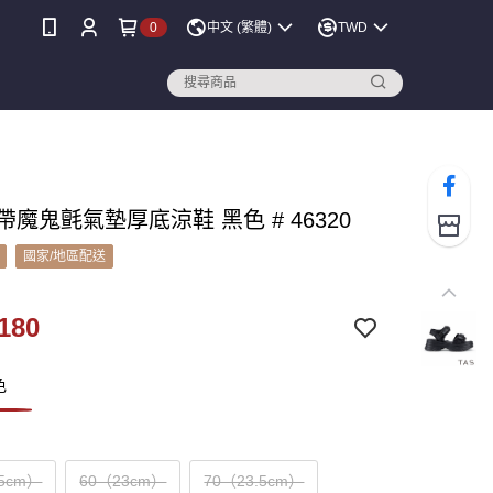
0
中文 (繁體)
TWD
雙帶魔鬼氈氣墊厚底涼鞋 黑色 # 46320
國家/地區配送
180
色
.5cm）
60（23cm）
70（23.5cm）