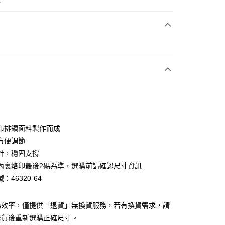
次付款
期付款
0 利率 每期
NT$726
21家銀行
0 利率 每期
NT$363
21家銀行
庫商業銀行
第一商業銀行
業銀行
彰化商業銀行
庫商業銀行
第一商業銀行
業儲蓄銀行
台北富邦商業銀行
業銀行
彰化商業銀行
華商業銀行
兆豐國際商業銀行
布排鑽面料製作而成
業儲蓄銀行
台北富邦商業銀行
小企業銀行
台中商業銀行
方便調節
華商業銀行
兆豐國際商業銀行
台灣）商業銀行
華泰商業銀行
小企業銀行
台中商業銀行
計，穩固支撐
業銀行
遠東國際商業銀行
台灣）商業銀行
華泰商業銀行
內裏烙印最後2碼為準，選購前請確認尺寸資訊
業銀行
永豐商業銀行
業銀行
遠東國際商業銀行
：46320-64
業銀行
星展（台灣）商業銀行
業銀行
永豐商業銀行
y
際商業銀行
中國信託商業銀行
業銀行
星展（台灣）商業銀行
天信用卡公司
際商業銀行
中國信託商業銀行
分期
務效率，僅提供「退貨」無換貨服務，若有換貨需求，請
天信用卡公司
退貨後重新選購正確尺寸。