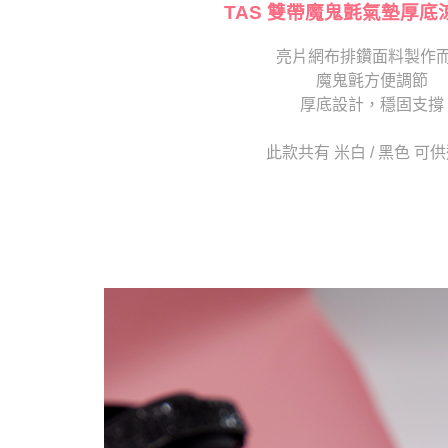
交易，需
TAS 雙帶魔鬼氈氣墊厚底
求債權轉
２．關於
亮片網布排鑽面料製作
https://aft
魔鬼氈方便調節
３．未成
「AFTE
厚底設計，穩固支撐
任。
４．使用「
此款共有 米白 / 黑色 可
即時審查
結果請求
５．嚴禁
形，恩沛
動。