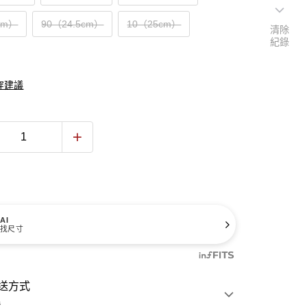
cm）
90（24.5cm）
10（25cm）
清除
紀錄
穿建議
AI
找尺寸
送方式
費