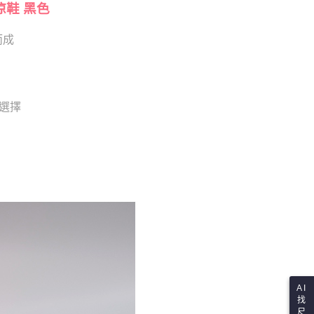
依本服務之必要範圍內提供個人資料，並將交易相關給付款項請
涼鞋 黑色
讓予恩沛科技股份有限公司。
個人資料處理事宜，請瀏覽以下網址：
而成
ee.tw/terms/#terms3
年的使用者請事先徵得法定代理人或監護人之同意方可使用
E先享後付」，若未經同意申辦者引起之損失，本公司不負相關責
AFTEE先享後付」時，將依據個別帳號之用戶狀況，依本公司
供選擇
核予不同之上限額度；若仍有額度不足之情形，本公司將視審查
用戶進行身份認證。
一人註冊多個帳號或使用他人資訊註冊。若發現惡意使用之情
科技股份有限公司將有權停止該用戶之使用額度並採取法律行
AI
找
尺