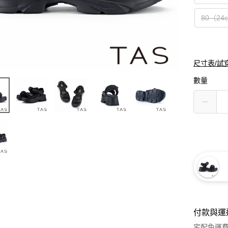
80（24
尺寸表/試
數量
付款與運
宅配免運