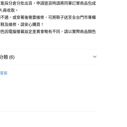
你分期使用說明】
可能採分倉分批出貨，申請退貨時請將同筆訂單商品包成
享後付
由台灣大哥大提供，台灣大哥大用戶可立即使用無須另外申請。
人員收取。
式選擇「大哥付你分期」，訂單成立後會自動跳轉到大哥付的交易
證手機門號後，選擇欲分期的期數、繳款截止日，確認付款後即
頭不適、或穿著後需要維修，可將鞋子送至全台門市專櫃
FTEE先享後付」】
。
先享後付是「在收到商品之後才付款」的支付方式。 讓您購物簡單
楦鞋及維修，請安心購買！
准額度、可分期數及費用金額請依後續交易確認頁面所載為準。
心！
顏色因電腦螢幕設定差異會略有不同，請以實際商品顏色
立30分鐘內，如未前往確認交易或遇審核未通過，訂單將自動取
：不需註冊會員、不需綁卡、不需儲值。
「轉專審核」未通過狀況，表示未達大哥付你分期系統評分，恕
：只要手機號碼，簡訊認證，即可結帳。
評估內容。
：先確認商品／服務後，再付款。
式說明】
家取貨
項不併入電信帳單，「大哥付你分期」於每月結算日後寄送繳費提
EE先享後付」結帳流程】
類 (6)
0，滿NT$2,000(含以上)免運費
方式選擇「AFTEE先享後付」後，將跳轉至「AFTEE先享後
訊連結打開帳單後，可選擇「超商條碼／台灣大直營門市／銀行轉
頁面，進行簡訊認證並確認金額後，即可完成結帳。
付／iPASS MONEY」等通路繳費。
跟5.5~8cm
1取貨
成立數日內，您將收到繳費通知簡訊。
客服
費通知簡訊後14天內，點擊此簡訊中的連結，可透過四大超商
0，滿NT$2,000(含以上)免運費
項】
鞋、拖鞋
網路銀行／等多元方式進行付款，方視為交易完成。
係由「台灣大哥大股份有限公司」（以下簡稱本公司）所提供，讓
：結帳手續完成當下不需立刻繳費，但若您需要取消訂單，請聯
t｜季度特輯
☁️澎澎感時尚特輯
易時，得透過本服務購買商品或服務，並由商店將買賣／分期付
的店家。未經商家同意取消之訂單仍視為有效，需透過AFTEE
金債權讓與本公司後，依約使用本公司帳單繳交帳款。
繳納相關費用。
底鞋
意付款使用「大哥付你分期」之契約關係目的，商店將以您的個人
否成功請以「AFTEE先享後付 」之結帳頁面顯示為準，若有關於
含姓名、電話或地址）提供予台灣大哥大進項蒐集、處理及利
功／繳費後需取消欲退款等相關疑問，請聯繫「AFTEE先享後
新品 週週上新】
公司與您本人進行分期帳單所需資料之確認、核對及更正。
援中心」
https://netprotections.freshdesk.com/support/home
80
戶服務條款，請詳閱以下連結：
https://oppay.tw/userRule
心動價 全館58折起 】
項】
查看運費
恩沛科技股份有限公司提供之「AFTEE先享後付」服務完成之