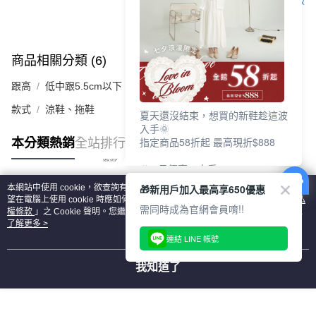
客服
商品相關分類 (6)
查看全部
跟高
低中跟5.5cm以下
款式
涼鞋、拖鞋
夏天還沒結束，想買的新鞋趁這波
入手🌞
指定商品58折起 最高現折$888
本分類熱銷
全站排行
🎉 8月優惠一次看
①LINE購物最高10%回饋
🎁新用戶加入最高享650優惠
本網站中使用 cookie，欲查詢有關本網站使用 cookie 方式之詳情，及若您不希
②每周限定品現折200
熱門標籤
望在電腦上使用 cookie 時應如何變更電腦的 cookie 設定，請參閱本網站「
隱私
③指定商品58折起 最高現折$888
需同時成為官網會員唷!!
權條款
」之 Cookie 聲明。您繼續使用本網站即表示您同意本公司得按本網站使
用條款之 Cookie 聲明使用 cookie。
了解更多 >
上班鞋、休閒鞋、涼鞋一次逛齊
連結 LINE 帳號
好搭、出遊好走、聚會也漂亮
我知道了