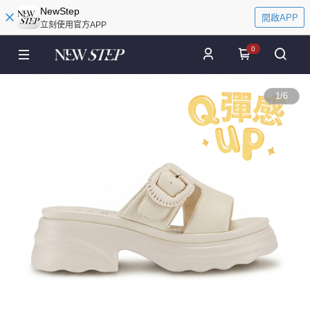
NewStep
開啟APP
立刻使用官方APP
0
1
/
6