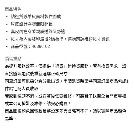
華南商業銀行
彰化商業銀行
國泰世華商業銀行
兆豐國際商業銀行
Apple Pay
上海商業儲蓄銀行
台北富邦商業銀行
商品特色
臺灣中小企業銀行
台中商業銀行
國泰世華商業銀行
兆豐國際商業銀行
精選質感羊皮面料製作而成
匯豐（台灣）商業銀行
華泰商業銀行
街口支付
臺灣中小企業銀行
台中商業銀行
厚底設計將腿無限延長
聯邦商業銀行
遠東國際商業銀行
匯豐（台灣）商業銀行
華泰商業銀行
悠遊付
元大商業銀行
永豐商業銀行
真皮內裡穿著親膚透氣又舒適
聯邦商業銀行
遠東國際商業銀行
玉山商業銀行
星展（台灣）商業銀行
尺寸為內裏烙印最後2碼為準，選購前請確認尺寸資訊
元大商業銀行
永豐商業銀行
Google Pay
台新國際商業銀行
中國信託商業銀行
玉山商業銀行
星展（台灣）商業銀行
商品型號：46366-02
台灣樂天信用卡公司
台新國際商業銀行
中國信託商業銀行
大哥付你分期
台灣樂天信用卡公司
銷售重點
相關說明
為提升服務效率，僅提供「退貨」無換貨服務，若有換貨需求，請
【大哥付你分期使用說明】
AFTEE先享後付
1.本服務由台灣大哥大提供，台灣大哥大用戶可立即使用無須另外申請。
直接辦理退貨後重新選購正確尺寸。
2.付款方式選擇「大哥付你分期」，訂單成立後會自動跳轉到大哥付的交易
相關說明
同筆訂單可能採分倉分批出貨，申請退貨時請將同筆訂單商品包成1
流程，驗證手機門號後，選擇欲分期的期數、繳款截止日，確認付款後即完
【關於「AFTEE先享後付」】
成交易。
件給宅配人員收取。
ATM付款
AFTEE先享後付是「在收到商品之後才付款」的支付方式。 讓您購物簡單
3.實際核准額度、可分期數及費用金額請依後續交易確認頁面所載為準。
若感到楦頭不適、或穿著後需要維修，可將鞋子送至全台門市專櫃
便利好安心！
4.訂單成立30分鐘內，如未前往確認交易或遇審核未通過，訂單將自動取
１．簡單：不需註冊會員、不需綁卡、不需儲值。
或本公司楦鞋及維修，請安心購買！
運送方式
消。如遇「轉專審核」未通過狀況，表示未達大哥付你分期系統評分，恕無
２．便利：只要手機號碼，簡訊認證，即可結帳。
法說明評估內容。
商品圖檔顏色因電腦螢幕設定差異會略有不同，請以實際商品顏色
３．安心：先確認商品／服務後，再付款。
付款後全家取貨
【繳款方式說明】
為準。
1.分期款項不併入電信帳單，「大哥付你分期」於每月結算日後寄送繳費提
每筆NT$80，滿NT$2,000(含以上)免運費
【「AFTEE先享後付」結帳流程】
醒簡訊。
１．於結帳方式選擇「AFTEE先享後付」後，將跳轉至「AFTEE先享後付」
2.透過簡訊連結打開帳單後，可選擇「超商條碼／台灣大直營門市／銀行轉
付款後7-11取貨
結帳頁面，進行簡訊認證並確認金額後，即可完成結帳。