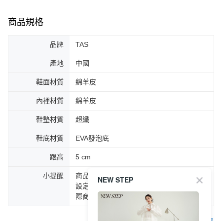
商品規格
品牌
TAS
產地
中國
鞋面材質
綿羊皮
內裡材質
綿羊皮
鞋墊材質
超纖
鞋底材質
EVA發泡底
跟高
5 cm
小提醒
商品圖片顏色會因拍攝燈光環境或個人螢幕
NEW STEP
設定不同，而造成部份色差現象，顏色以實
際商品為主。