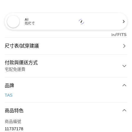
AI
找尺寸
尺寸表/試穿建議
付款與運送方式
宅配免運費
付款方式
品牌
信用卡一次付款
TAS
信用卡分期付款
3 期 0 利率 每期
NT$826
21家銀行
商品特色
6 期 0 利率 每期
NT$413
21家銀行
合作金庫商業銀行
第一商業銀行
商品編號
華南商業銀行
彰化商業銀行
合作金庫商業銀行
第一商業銀行
11737178
LINE Pay
上海商業儲蓄銀行
台北富邦商業銀行