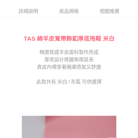
帳／街口支付／iPASS MONEY」等通路繳費。
２．訂單成立數日內，您將收到繳費通知簡訊。
每筆NT$80，滿NT$2,000(含以上)免運費
３．收到繳費通知簡訊後14天內，點擊此簡訊中的連結，可透過四大超商／
詳細說明
商品規格
相關推薦
【注意事項】
ATM／網路銀行／等多元方式進行付款，方視為交易完成。
宅配
1.本服務係由「台灣大哥大股份有限公司」（以下簡稱本公司）所提供，讓
※ 請注意：結帳手續完成當下不需立刻繳費，但若您需要取消訂單，請聯絡
用戶於交易時，得透過本服務購買商品或服務，並由商店將買賣／分期付款
免運費
購買商品的店家。未經商家同意取消之訂單仍視為有效，需透過AFTEE先享
買賣價金債權讓與本公司後，依約使用本公司帳單繳交帳款。
後付繳納相關費用。
2.基於同意付款使用「大哥付你分期」之契約關係目的，商店將以您的個人
TAS 綿羊皮寬帶飾釦厚底拖鞋 米白
離島宅配
※ 交易是否成功請以「AFTEE先享後付 」之結帳頁面顯示為準，若有關於
資料（包含姓名、電話或地址）提供予台灣大哥大進項蒐集、處理及利用，
是否繳費成功／繳費後需取消欲退款等相關疑問，請聯繫「AFTEE先享後付
每筆NT$280
由本公司與您本人進行分期帳單所需資料之確認、核對及更正。
客戶支援中心」
https://netprotections.freshdesk.com/support/home
精選質感羊皮面料製作而成
3.完整用戶服務條款，請詳閱以下連結：
https://oppay.tw/userRule
海外宅配
查看運費
厚底設計將腿無限延長
【注意事項】
１．透過由恩沛科技股份有限公司提供之「AFTEE先享後付」服務完成之交
真皮內裡穿著親膚透氣又舒適
易，需依本服務之必要範圍內提供個人資料，並將交易相關給付款項請求債
權轉讓予恩沛科技股份有限公司。
此款共有 米白 / 灰藍 可供選擇
２．關於個人資料處理事宜，請瀏覽以下網址：
https://aftee.tw/terms/#terms3
３．未成年的使用者請事先徵得法定代理人或監護人之同意方可使用
「AFTEE先享後付」，若未經同意申辦者引起之損失，本公司不負相關責
任。
４．使用「AFTEE先享後付」時，將依據個別帳號之用戶狀況，依本公司即
時審查核予不同之上限額度；若仍有額度不足之情形，本公司將視審查結果
請求用戶進行身份認證。
５．嚴禁一人註冊多個帳號或使用他人資訊註冊。若發現惡意使用之情形，
恩沛科技股份有限公司將有權停止該用戶之使用額度並採取法律行動。