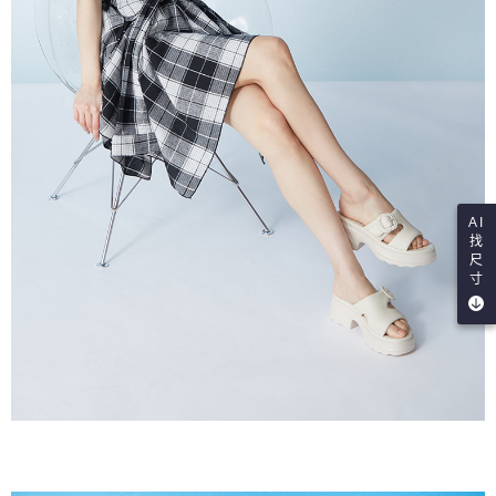
AI
找
尺
寸