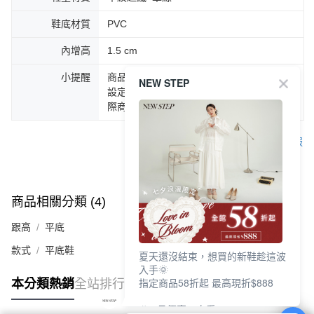
鞋底材質
PVC
內增高
1.5 cm
小提醒
商品圖片顏色會因拍攝燈光環境或個人螢幕
NEW STEP
設定不同，而造成部份色差現象，顏色以實
際商品為主。
客服
商品相關分類 (4)
查看全部
跟高
平底
款式
平底鞋
夏天還沒結束，想買的新鞋趁這波
入手🌞
指定商品58折起 最高現折$888
本分類熱銷
全站排行
🎉 8月優惠一次看