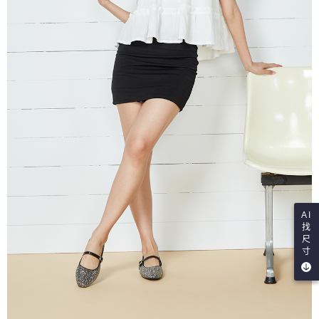
AI
找
尺
寸