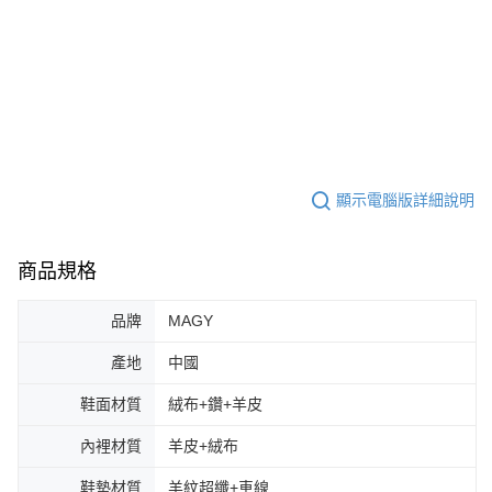
顯示電腦版詳細說明
商品規格
品牌
MAGY
產地
中國
鞋面材質
絨布+鑽+羊皮
內裡材質
羊皮+絨布
鞋墊材質
羊紋超纖+車線