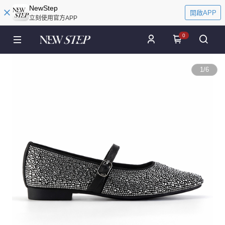
NewStep
開啟APP
立刻使用官方APP
0
1
/
6