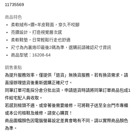
華南商業銀行
彰化商業銀行
合作金庫商業銀行
第一商業銀行
11735569
LINE Pay
上海商業儲蓄銀行
台北富邦商業銀行
華南商業銀行
彰化商業銀行
國泰世華商業銀行
兆豐國際商業銀行
Apple Pay
上海商業儲蓄銀行
台北富邦商業銀行
商品特色
臺灣中小企業銀行
台中商業銀行
國泰世華商業銀行
兆豐國際商業銀行
柔軟絨布+鑽+羊皮鞋面，穿久不咬腳
匯豐（台灣）商業銀行
華泰商業銀行
街口支付
臺灣中小企業銀行
台中商業銀行
亮鑽設計，打造視覺層次感
聯邦商業銀行
遠東國際商業銀行
匯豐（台灣）商業銀行
華泰商業銀行
悠遊付
元大商業銀行
永豐商業銀行
柔軟鞋墊，日常輕鬆行走也舒適
聯邦商業銀行
遠東國際商業銀行
玉山商業銀行
星展（台灣）商業銀行
尺寸為內裏烙印最後2碼為準，選購前請確認尺寸資訊
元大商業銀行
永豐商業銀行
Google Pay
台新國際商業銀行
中國信託商業銀行
玉山商業銀行
星展（台灣）商業銀行
商品型號：16208-64
台灣樂天信用卡公司
台新國際商業銀行
中國信託商業銀行
大哥付你分期
台灣樂天信用卡公司
銷售重點
相關說明
為提升服務效率，僅提供「退貨」無換貨服務，若有換貨需求，請
【大哥付你分期使用說明】
AFTEE先享後付
1.本服務由台灣大哥大提供，台灣大哥大用戶可立即使用無須另外申請。
直接辦理退貨後重新選購正確尺寸。
2.付款方式選擇「大哥付你分期」，訂單成立後會自動跳轉到大哥付的交易
相關說明
同筆訂單可能採分倉分批出貨，申請退貨時請將同筆訂單商品包成1
流程，驗證手機門號後，選擇欲分期的期數、繳款截止日，確認付款後即完
【關於「AFTEE先享後付」】
成交易。
件給宅配人員收取。
ATM付款
AFTEE先享後付是「在收到商品之後才付款」的支付方式。 讓您購物簡單
3.實際核准額度、可分期數及費用金額請依後續交易確認頁面所載為準。
若感到楦頭不適、或穿著後需要維修，可將鞋子送至全台門市專櫃
便利好安心！
4.訂單成立30分鐘內，如未前往確認交易或遇審核未通過，訂單將自動取
１．簡單：不需註冊會員、不需綁卡、不需儲值。
或本公司楦鞋及維修，請安心購買！
運送方式
消。如遇「轉專審核」未通過狀況，表示未達大哥付你分期系統評分，恕無
２．便利：只要手機號碼，簡訊認證，即可結帳。
法說明評估內容。
商品圖檔顏色因電腦螢幕設定差異會略有不同，請以實際商品顏色
３．安心：先確認商品／服務後，再付款。
付款後全家取貨
【繳款方式說明】
為準。
1.分期款項不併入電信帳單，「大哥付你分期」於每月結算日後寄送繳費提
每筆NT$80，滿NT$2,000(含以上)免運費
【「AFTEE先享後付」結帳流程】
醒簡訊。