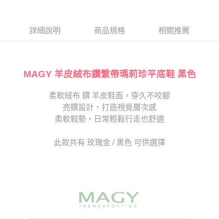
１．於結帳方式選擇「AFTEE先享後付」後，將跳轉至「AFTEE先享後付」
2.透過簡訊連結打開帳單後，可選擇「超商條碼／台灣大直營門市／銀行轉
付款後7-11取貨
結帳頁面，進行簡訊認證並確認金額後，即可完成結帳。
帳／街口支付／iPASS MONEY」等通路繳費。
２．訂單成立數日內，您將收到繳費通知簡訊。
每筆NT$80，滿NT$2,000(含以上)免運費
３．收到繳費通知簡訊後14天內，點擊此簡訊中的連結，可透過四大超商／
詳細說明
商品規格
相關推薦
【注意事項】
ATM／網路銀行／等多元方式進行付款，方視為交易完成。
宅配
1.本服務係由「台灣大哥大股份有限公司」（以下簡稱本公司）所提供，讓
※ 請注意：結帳手續完成當下不需立刻繳費，但若您需要取消訂單，請聯絡
用戶於交易時，得透過本服務購買商品或服務，並由商店將買賣／分期付款
免運費
購買商品的店家。未經商家同意取消之訂單仍視為有效，需透過AFTEE先享
買賣價金債權讓與本公司後，依約使用本公司帳單繳交帳款。
後付繳納相關費用。
2.基於同意付款使用「大哥付你分期」之契約關係目的，商店將以您的個人
MAGY 羊皮絨布鑽繫帶瑪莉珍平底鞋 黑色
離島宅配
※ 交易是否成功請以「AFTEE先享後付 」之結帳頁面顯示為準，若有關於
資料（包含姓名、電話或地址）提供予台灣大哥大進項蒐集、處理及利用，
是否繳費成功／繳費後需取消欲退款等相關疑問，請聯繫「AFTEE先享後付
每筆NT$280
由本公司與您本人進行分期帳單所需資料之確認、核對及更正。
客戶支援中心」
https://netprotections.freshdesk.com/support/home
柔軟絨布 鑽 羊皮鞋面，穿久不咬腳
3.完整用戶服務條款，請詳閱以下連結：
https://oppay.tw/userRule
海外宅配
查看運費
亮鑽設計，打造視覺層次感
【注意事項】
１．透過由恩沛科技股份有限公司提供之「AFTEE先享後付」服務完成之交
柔軟鞋墊，日常輕鬆行走也舒適
易，需依本服務之必要範圍內提供個人資料，並將交易相關給付款項請求債
權轉讓予恩沛科技股份有限公司。
此款共有 玫瑰金 / 黑色 可供選擇
２．關於個人資料處理事宜，請瀏覽以下網址：
https://aftee.tw/terms/#terms3
３．未成年的使用者請事先徵得法定代理人或監護人之同意方可使用
「AFTEE先享後付」，若未經同意申辦者引起之損失，本公司不負相關責
任。
４．使用「AFTEE先享後付」時，將依據個別帳號之用戶狀況，依本公司即
時審查核予不同之上限額度；若仍有額度不足之情形，本公司將視審查結果
請求用戶進行身份認證。
５．嚴禁一人註冊多個帳號或使用他人資訊註冊。若發現惡意使用之情形，