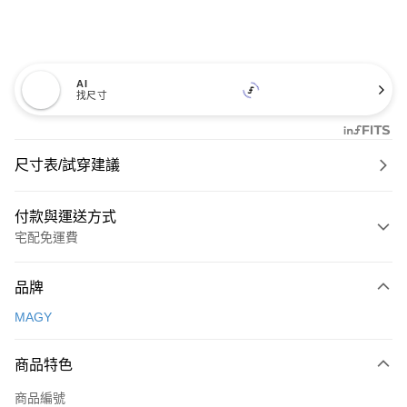
AI
找尺寸
尺寸表/試穿建議
付款與運送方式
宅配免運費
付款方式
品牌
信用卡一次付款
MAGY
信用卡分期付款
3 期 0 利率 每期
NT$726
21家銀行
商品特色
6 期 0 利率 每期
NT$363
21家銀行
合作金庫商業銀行
第一商業銀行
商品編號