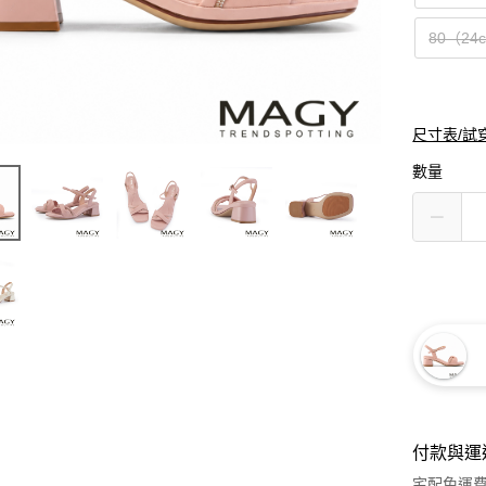
80（24
尺寸表/試
數量
付款與運
宅配免運