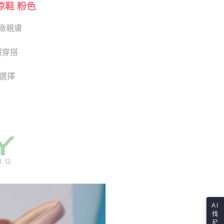
依本服務之必要範圍內提供個人資料，並將交易相關給付款項請
涼鞋 粉色
讓予恩沛科技股份有限公司。
個人資料處理事宜，請瀏覽以下網址：
緻親膚
ee.tw/terms/#terms3
年的使用者請事先徵得法定代理人或監護人之同意方可使用
E先享後付」，若未經同意申辦者引起之損失，本公司不負相關責
假穿搭
AFTEE先享後付」時，將依據個別帳號之用戶狀況，依本公司
供選擇
核予不同之上限額度；若仍有額度不足之情形，本公司將視審查
用戶進行身份認證。
一人註冊多個帳號或使用他人資訊註冊。若發現惡意使用之情
科技股份有限公司將有權停止該用戶之使用額度並採取法律行
AI
找
尺