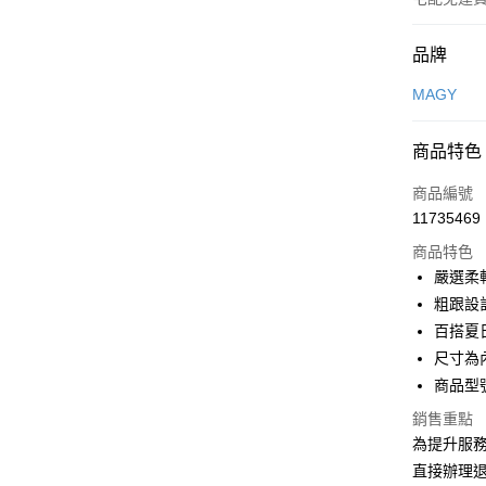
付款方式
品牌
信用卡一
MAGY
信用卡分
商品特色
3 期 
商品編號
6 期 
合作金
11735469
華南商
合作金
LINE Pay
上海商
商品特色
華南商
國泰世
嚴選柔
Apple Pay
上海商
臺灣中
粗跟設
國泰世
匯豐（
街口支付
臺灣中
百搭夏
聯邦商
匯豐（
尺寸為
悠遊付
元大商
聯邦商
商品型號
玉山商
元大商
Google Pa
台新國
玉山商
銷售重點
台灣樂
台新國
大哥付你
為提升服
台灣樂
相關說明
直接辦理