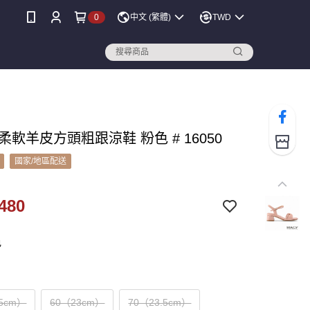
0
中文 (繁體)
TWD
 柔軟羊皮方頭粗跟涼鞋 粉色 # 16050
國家/地區配送
480
色
.5cm）
60（23cm）
70（23.5cm）