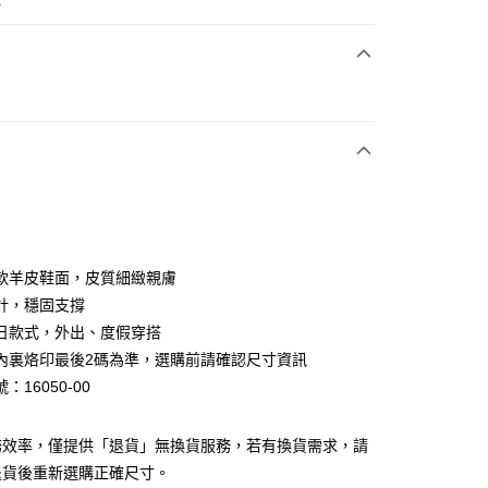
次付款
期付款
0 利率 每期
NT$826
21家銀行
0 利率 每期
NT$413
21家銀行
庫商業銀行
第一商業銀行
業銀行
彰化商業銀行
庫商業銀行
第一商業銀行
業儲蓄銀行
台北富邦商業銀行
業銀行
彰化商業銀行
華商業銀行
兆豐國際商業銀行
軟羊皮鞋面，皮質細緻親膚
業儲蓄銀行
台北富邦商業銀行
小企業銀行
台中商業銀行
計，穩固支撐
華商業銀行
兆豐國際商業銀行
台灣）商業銀行
華泰商業銀行
小企業銀行
台中商業銀行
日款式，外出、度假穿搭
業銀行
遠東國際商業銀行
台灣）商業銀行
華泰商業銀行
內裏烙印最後2碼為準，選購前請確認尺寸資訊
業銀行
永豐商業銀行
業銀行
遠東國際商業銀行
：16050-00
業銀行
星展（台灣）商業銀行
業銀行
永豐商業銀行
y
際商業銀行
中國信託商業銀行
業銀行
星展（台灣）商業銀行
天信用卡公司
際商業銀行
中國信託商業銀行
分期
務效率，僅提供「退貨」無換貨服務，若有換貨需求，請
天信用卡公司
退貨後重新選購正確尺寸。