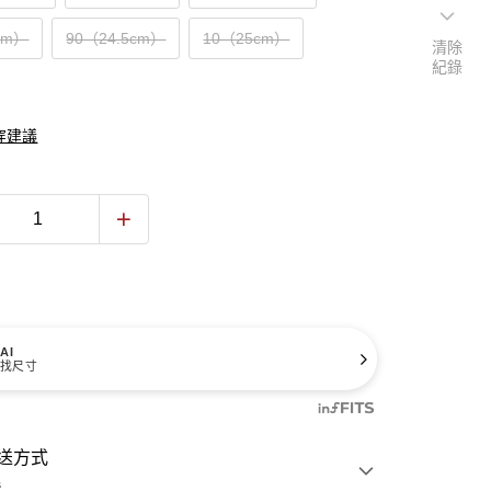
cm）
90（24.5cm）
10（25cm）
清除
紀錄
穿建議
AI
找尺寸
送方式
費