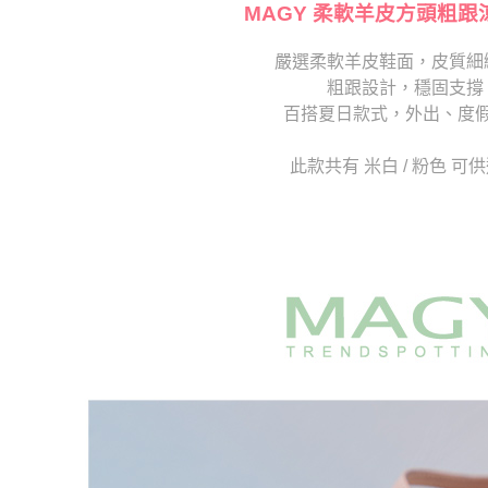
交易，需
MAGY 柔軟羊皮方頭粗跟
求債權轉
２．關於
嚴選柔軟羊皮鞋面，皮質細
https://aft
粗跟設計，穩固支撐
３．未成
「AFTE
百搭夏日款式，外出、度
任。
４．使用「
此款共有 米白 / 粉色 可
即時審查
結果請求
５．嚴禁
形，恩沛
動。