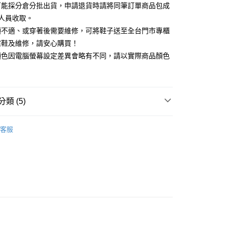
你分期使用說明】
可能採分倉分批出貨，申請退貨時請將同筆訂單商品包成
享後付
由台灣大哥大提供，台灣大哥大用戶可立即使用無須另外申請。
人員收取。
式選擇「大哥付你分期」，訂單成立後會自動跳轉到大哥付的交易
證手機門號後，選擇欲分期的期數、繳款截止日，確認付款後即
頭不適、或穿著後需要維修，可將鞋子送至全台門市專櫃
FTEE先享後付」】
。
先享後付是「在收到商品之後才付款」的支付方式。 讓您購物簡單
楦鞋及維修，請安心購買！
准額度、可分期數及費用金額請依後續交易確認頁面所載為準。
心！
顏色因電腦螢幕設定差異會略有不同，請以實際商品顏色
立30分鐘內，如未前往確認交易或遇審核未通過，訂單將自動取
：不需註冊會員、不需綁卡、不需儲值。
「轉專審核」未通過狀況，表示未達大哥付你分期系統評分，恕
：只要手機號碼，簡訊認證，即可結帳。
評估內容。
：先確認商品／服務後，再付款。
式說明】
家取貨
項不併入電信帳單，「大哥付你分期」於每月結算日後寄送繳費提
EE先享後付」結帳流程】
類 (5)
0，滿NT$2,000(含以上)免運費
方式選擇「AFTEE先享後付」後，將跳轉至「AFTEE先享後
訊連結打開帳單後，可選擇「超商條碼／台灣大直營門市／銀行轉
頁面，進行簡訊認證並確認金額後，即可完成結帳。
付／iPASS MONEY」等通路繳費。
中跟5.5cm以下
1取貨
成立數日內，您將收到繳費通知簡訊。
客服
費通知簡訊後14天內，點擊此簡訊中的連結，可透過四大超商
0，滿NT$2,000(含以上)免運費
項】
鞋、拖鞋
網路銀行／等多元方式進行付款，方視為交易完成。
係由「台灣大哥大股份有限公司」（以下簡稱本公司）所提供，讓
：結帳手續完成當下不需立刻繳費，但若您需要取消訂單，請聯
頭鞋
易時，得透過本服務購買商品或服務，並由商店將買賣／分期付
的店家。未經商家同意取消之訂單仍視為有效，需透過AFTEE
金債權讓與本公司後，依約使用本公司帳單繳交帳款。
繳納相關費用。
新品 週週上新】
意付款使用「大哥付你分期」之契約關係目的，商店將以您的個人
否成功請以「AFTEE先享後付 」之結帳頁面顯示為準，若有關於
含姓名、電話或地址）提供予台灣大哥大進項蒐集、處理及利
功／繳費後需取消欲退款等相關疑問，請聯繫「AFTEE先享後
心動價 全館58折起 】
公司與您本人進行分期帳單所需資料之確認、核對及更正。
援中心」
https://netprotections.freshdesk.com/support/home
80
戶服務條款，請詳閱以下連結：
https://oppay.tw/userRule
項】
查看運費
恩沛科技股份有限公司提供之「AFTEE先享後付」服務完成之