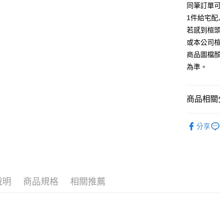
【大哥付
同筆訂單
AFTEE先
1.本服務
1件給宅配
2.付款方
相關說明
流程，驗
若感到楦
【關於「A
ATM付款
完成交易
AFTEE
或本公司
3.實際核
便利好安
商品圖檔
4.訂單成
１．簡單
消。如遇
２．便利
為準。
運送方式
無法說明
３．安心
【繳款方
付款後全
1.分期款
【「AFT
商品相關分
醒簡訊。
每筆NT$8
１．於結帳
2.透過簡
付」結帳
帳／街口支
跟高
低
付款後7-1
２．訂單
分享
３．收到繳
每筆NT$8
款式
【注意事
涼
／ATM／
1.本服務
※ 請注意
宅配
款式
方
用戶於交
絡購買商品
款買賣價
先享後付
免運費
🔥【春夏
2.基於同
※ 交易是
資料（包
是否繳費成
說明
商品規格
相關推薦
離島宅配
🔥【夏日
用，由本
付客戶支
每筆NT$2
3.完整用
【注意事
海外宅配
１．透過由