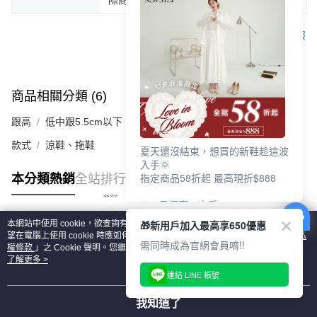
客服
商品相關分類 (6)
查看全部
跟高
低中跟5.5cm以下
款式
涼鞋、拖鞋
夏天還沒結束，想買的新鞋趁這波
入手🌞
指定商品58折起 最高現折$888
本分類熱銷
全站排行
🎉 8月優惠一次看
①LINE購物最高10%回饋
🎁新用戶加入最高享650優惠
本網站中使用 cookie，欲查詢有關本網站使用 cookie 方式之詳情，及若您不希
②每周限定品現折200
熱門標籤
望在電腦上使用 cookie 時應如何變更電腦的 cookie 設定，請參閱本網站「
隱私
③指定商品58折起 最高現折$888
需同時成為官網會員唷!!
權條款
」之 Cookie 聲明。您繼續使用本網站即表示您同意本公司得按本網站使
用條款之 Cookie 聲明使用 cookie。
了解更多 >
上班鞋、休閒鞋、涼鞋一次逛齊
連結 LINE 帳號
好搭、出遊好走、聚會也漂亮
我知道了