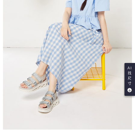
AI
找
尺
寸