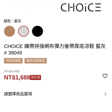
顏色：藍灰
CHOiCE 織帶拼接網布彈力後帶厚底涼鞋 藍灰
# 39049
宅配免運費
國家/地區配送
NT$3,680
NT$1,688
限定價
請選擇商品選項