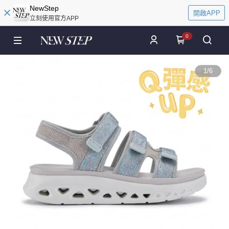
NewStep
開啟APP
立刻使用官方APP
0
1
/
6