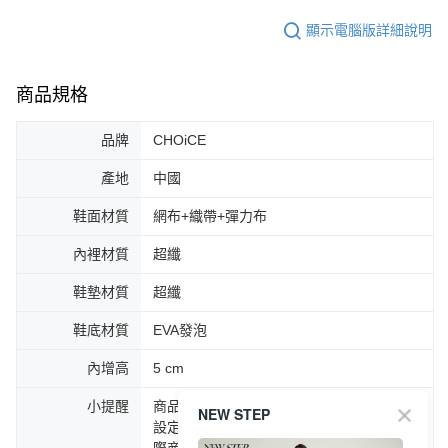
顯示電腦版詳細說明
商品規格
品牌
CHOiCE
產地
中國
鞋面材質
網布+織帶+彈力布
內裡材質
超纖
鞋墊材質
超纖
鞋底材質
EVA發泡
內增高
5 cm
小提醒
商品圖片顏色會因拍攝燈光環境或個人螢幕
NEW STEP
設定不同，而造成部份色差現象，顏色以實
際商品為主。