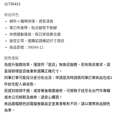
華南商業銀行
彰化商業銀行
合作金庫商業銀行
第一商業銀行
11735421
LINE Pay
上海商業儲蓄銀行
台北富邦商業銀行
華南商業銀行
彰化商業銀行
國泰世華商業銀行
兆豐國際商業銀行
Apple Pay
上海商業儲蓄銀行
台北富邦商業銀行
商品特色
臺灣中小企業銀行
台中商業銀行
國泰世華商業銀行
兆豐國際商業銀行
網布＋織帶拼接，透氣清爽
匯豐（台灣）商業銀行
華泰商業銀行
街口支付
臺灣中小企業銀行
台中商業銀行
彈力布後帶，貼合腳型不勒腳
聯邦商業銀行
遠東國際商業銀行
匯豐（台灣）商業銀行
華泰商業銀行
悠遊付
元大商業銀行
永豐商業銀行
休閒運動風格，假日穿搭都合適
聯邦商業銀行
遠東國際商業銀行
玉山商業銀行
星展（台灣）商業銀行
版型正常，選購前請確認尺寸資訊
元大商業銀行
永豐商業銀行
Google Pay
台新國際商業銀行
中國信託商業銀行
玉山商業銀行
星展（台灣）商業銀行
商品型號：39049-11
台灣樂天信用卡公司
台新國際商業銀行
中國信託商業銀行
大哥付你分期
台灣樂天信用卡公司
銷售重點
相關說明
為提升服務效率，僅提供「退貨」無換貨服務，若有換貨需求，請
【大哥付你分期使用說明】
AFTEE先享後付
1.本服務由台灣大哥大提供，台灣大哥大用戶可立即使用無須另外申請。
直接辦理退貨後重新選購正確尺寸。
2.付款方式選擇「大哥付你分期」，訂單成立後會自動跳轉到大哥付的交易
相關說明
同筆訂單可能採分倉分批出貨，申請退貨時請將同筆訂單商品包成1
流程，驗證手機門號後，選擇欲分期的期數、繳款截止日，確認付款後即完
【關於「AFTEE先享後付」】
成交易。
件給宅配人員收取。
ATM付款
AFTEE先享後付是「在收到商品之後才付款」的支付方式。 讓您購物簡單
3.實際核准額度、可分期數及費用金額請依後續交易確認頁面所載為準。
若感到楦頭不適、或穿著後需要維修，可將鞋子送至全台門市專櫃
便利好安心！
4.訂單成立30分鐘內，如未前往確認交易或遇審核未通過，訂單將自動取
１．簡單：不需註冊會員、不需綁卡、不需儲值。
或本公司楦鞋及維修，請安心購買！
運送方式
消。如遇「轉專審核」未通過狀況，表示未達大哥付你分期系統評分，恕無
２．便利：只要手機號碼，簡訊認證，即可結帳。
法說明評估內容。
商品圖檔顏色因電腦螢幕設定差異會略有不同，請以實際商品顏色
３．安心：先確認商品／服務後，再付款。
付款後全家取貨
【繳款方式說明】
為準。
1.分期款項不併入電信帳單，「大哥付你分期」於每月結算日後寄送繳費提
每筆NT$80，滿NT$2,000(含以上)免運費
【「AFTEE先享後付」結帳流程】
醒簡訊。