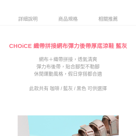
１．於結帳方式選擇「AFTEE先享後付」後，將跳轉至「AFTEE先享後付」
2.透過簡訊連結打開帳單後，可選擇「超商條碼／台灣大直營門市／銀行轉
付款後7-11取貨
結帳頁面，進行簡訊認證並確認金額後，即可完成結帳。
帳／街口支付／iPASS MONEY」等通路繳費。
２．訂單成立數日內，您將收到繳費通知簡訊。
每筆NT$80，滿NT$2,000(含以上)免運費
３．收到繳費通知簡訊後14天內，點擊此簡訊中的連結，可透過四大超商／
詳細說明
商品規格
相關推薦
【注意事項】
ATM／網路銀行／等多元方式進行付款，方視為交易完成。
宅配
1.本服務係由「台灣大哥大股份有限公司」（以下簡稱本公司）所提供，讓
※ 請注意：結帳手續完成當下不需立刻繳費，但若您需要取消訂單，請聯絡
用戶於交易時，得透過本服務購買商品或服務，並由商店將買賣／分期付款
免運費
購買商品的店家。未經商家同意取消之訂單仍視為有效，需透過AFTEE先享
買賣價金債權讓與本公司後，依約使用本公司帳單繳交帳款。
後付繳納相關費用。
2.基於同意付款使用「大哥付你分期」之契約關係目的，商店將以您的個人
CHOiCE 織帶拼接網布彈力後帶厚底涼鞋 藍灰
離島宅配
※ 交易是否成功請以「AFTEE先享後付 」之結帳頁面顯示為準，若有關於
資料（包含姓名、電話或地址）提供予台灣大哥大進項蒐集、處理及利用，
是否繳費成功／繳費後需取消欲退款等相關疑問，請聯繫「AFTEE先享後付
每筆NT$280
由本公司與您本人進行分期帳單所需資料之確認、核對及更正。
客戶支援中心」
https://netprotections.freshdesk.com/support/home
網布＋織帶拼接，透氣清爽
3.完整用戶服務條款，請詳閱以下連結：
https://oppay.tw/userRule
海外宅配
查看運費
彈力布後帶，貼合腳型不勒腳
【注意事項】
１．透過由恩沛科技股份有限公司提供之「AFTEE先享後付」服務完成之交
休閒運動風格，假日穿搭都合適
易，需依本服務之必要範圍內提供個人資料，並將交易相關給付款項請求債
權轉讓予恩沛科技股份有限公司。
此款共有 咖啡 / 藍灰 / 黑色 可供選擇
２．關於個人資料處理事宜，請瀏覽以下網址：
https://aftee.tw/terms/#terms3
３．未成年的使用者請事先徵得法定代理人或監護人之同意方可使用
「AFTEE先享後付」，若未經同意申辦者引起之損失，本公司不負相關責
任。
４．使用「AFTEE先享後付」時，將依據個別帳號之用戶狀況，依本公司即
時審查核予不同之上限額度；若仍有額度不足之情形，本公司將視審查結果
請求用戶進行身份認證。
５．嚴禁一人註冊多個帳號或使用他人資訊註冊。若發現惡意使用之情形，