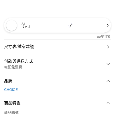
AI
找尺寸
尺寸表/試穿建議
付款與運送方式
宅配免運費
付款方式
品牌
信用卡一次付款
CHOiCE
信用卡分期付款
3 期 0 利率 每期
NT$600
21家銀行
商品特色
6 期 0 利率 每期
NT$300
21家銀行
合作金庫商業銀行
第一商業銀行
商品編號