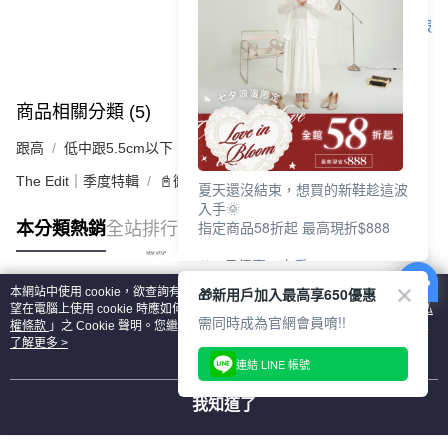
客服
商品相關分類 (5)
查看全部
跟高
低中跟5.5cm以下
The Edit｜季度特輯
📓微甜加氛樂福鞋Loafers
夏天還沒結束，想買的新鞋趁這波
入手🌞
指定商品58折起 最高現折$888
本分類熱銷
全站排行
🎉 8月優惠一次看
①LINE購物最高10%回饋
🎁新用戶加入最高享650優惠
本網站中使用 cookie，欲查詢有關本網站使用 cookie 方式之詳情，及若您不希
②每周限定品現折200
熱門標籤
望在電腦上使用 cookie 時應如何變更電腦的 cookie 設定，請參閱本網站「
隱私
③指定商品58折起 最高現折$888
需同時成為官網會員唷!!
權條款
」之 Cookie 聲明。您繼續使用本網站即表示您同意本公司得按本網站使
用條款之 Cookie 聲明使用 cookie。
了解更多 >
上班鞋、休閒鞋、涼鞋一次逛齊
連結 LINE 帳號
好搭、出遊好走、聚會也漂亮
我知道了