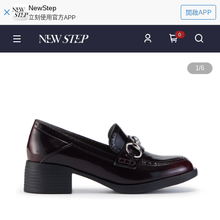
NewStep
開啟APP
立刻使用官方APP
0
1
/
6