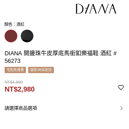
顏色：酒紅
DIANA 開邊珠牛皮厚底馬銜釦樂福鞋 酒紅 #
56273
宅配免運費
國家/地區配送
NT$4,980
NT$2,980
請選擇商品選項