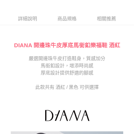
１．於結帳方式選擇「AFTEE先享後付」後，將跳轉至「AFTEE先享後付」
2.透過簡訊連結打開帳單後，可選擇「超商條碼／台灣大直營門市／銀行轉
付款後7-11取貨
結帳頁面，進行簡訊認證並確認金額後，即可完成結帳。
帳／街口支付／iPASS MONEY」等通路繳費。
２．訂單成立數日內，您將收到繳費通知簡訊。
每筆NT$80，滿NT$2,000(含以上)免運費
３．收到繳費通知簡訊後14天內，點擊此簡訊中的連結，可透過四大超商／
詳細說明
商品規格
相關推薦
【注意事項】
ATM／網路銀行／等多元方式進行付款，方視為交易完成。
宅配
1.本服務係由「台灣大哥大股份有限公司」（以下簡稱本公司）所提供，讓
※ 請注意：結帳手續完成當下不需立刻繳費，但若您需要取消訂單，請聯絡
用戶於交易時，得透過本服務購買商品或服務，並由商店將買賣／分期付款
免運費
購買商品的店家。未經商家同意取消之訂單仍視為有效，需透過AFTEE先享
買賣價金債權讓與本公司後，依約使用本公司帳單繳交帳款。
後付繳納相關費用。
2.基於同意付款使用「大哥付你分期」之契約關係目的，商店將以您的個人
DIANA 開邊珠牛皮厚底馬銜釦樂福鞋 酒紅
離島宅配
※ 交易是否成功請以「AFTEE先享後付 」之結帳頁面顯示為準，若有關於
資料（包含姓名、電話或地址）提供予台灣大哥大進項蒐集、處理及利用，
是否繳費成功／繳費後需取消欲退款等相關疑問，請聯繫「AFTEE先享後付
每筆NT$280
由本公司與您本人進行分期帳單所需資料之確認、核對及更正。
客戶支援中心」
https://netprotections.freshdesk.com/support/home
嚴選開邊珠牛皮打造鞋身，質感加分
3.完整用戶服務條款，請詳閱以下連結：
https://oppay.tw/userRule
海外宅配
查看運費
馬銜釦設計，增添時尚感
【注意事項】
１．透過由恩沛科技股份有限公司提供之「AFTEE先享後付」服務完成之交
厚底設計提供舒適的腳感
易，需依本服務之必要範圍內提供個人資料，並將交易相關給付款項請求債
權轉讓予恩沛科技股份有限公司。
此款共有 酒紅 / 黑色 可供選擇
２．關於個人資料處理事宜，請瀏覽以下網址：
https://aftee.tw/terms/#terms3
３．未成年的使用者請事先徵得法定代理人或監護人之同意方可使用
「AFTEE先享後付」，若未經同意申辦者引起之損失，本公司不負相關責
任。
４．使用「AFTEE先享後付」時，將依據個別帳號之用戶狀況，依本公司即
時審查核予不同之上限額度；若仍有額度不足之情形，本公司將視審查結果
請求用戶進行身份認證。
５．嚴禁一人註冊多個帳號或使用他人資訊註冊。若發現惡意使用之情形，