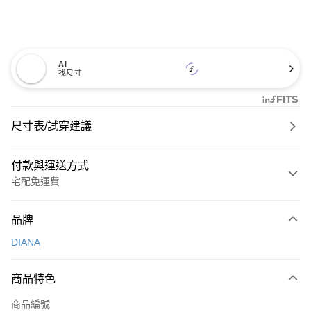
AI
找尺寸
尺寸表/試穿建議
付款與運送方式
宅配免運費
付款方式
品牌
信用卡一次付款
DIANA
信用卡分期付款
3 期 0 利率 每期
NT$993
21家銀行
商品特色
6 期 0 利率 每期
NT$496
21家銀行
合作金庫商業銀行
第一商業銀行
商品編號