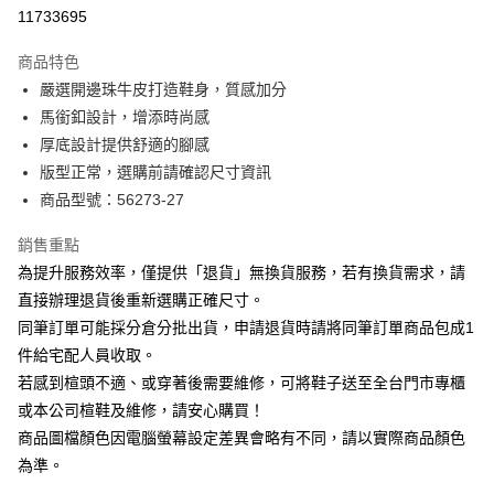
華南商業銀行
彰化商業銀行
合作金庫商業銀行
第一商業銀行
11733695
LINE Pay
上海商業儲蓄銀行
台北富邦商業銀行
華南商業銀行
彰化商業銀行
國泰世華商業銀行
兆豐國際商業銀行
Apple Pay
上海商業儲蓄銀行
台北富邦商業銀行
商品特色
臺灣中小企業銀行
台中商業銀行
國泰世華商業銀行
兆豐國際商業銀行
嚴選開邊珠牛皮打造鞋身，質感加分
匯豐（台灣）商業銀行
華泰商業銀行
街口支付
臺灣中小企業銀行
台中商業銀行
馬銜釦設計，增添時尚感
聯邦商業銀行
遠東國際商業銀行
匯豐（台灣）商業銀行
華泰商業銀行
悠遊付
元大商業銀行
永豐商業銀行
厚底設計提供舒適的腳感
聯邦商業銀行
遠東國際商業銀行
玉山商業銀行
星展（台灣）商業銀行
版型正常，選購前請確認尺寸資訊
元大商業銀行
永豐商業銀行
Google Pay
台新國際商業銀行
中國信託商業銀行
玉山商業銀行
星展（台灣）商業銀行
商品型號：56273-27
台灣樂天信用卡公司
台新國際商業銀行
中國信託商業銀行
大哥付你分期
台灣樂天信用卡公司
銷售重點
相關說明
為提升服務效率，僅提供「退貨」無換貨服務，若有換貨需求，請
【大哥付你分期使用說明】
AFTEE先享後付
1.本服務由台灣大哥大提供，台灣大哥大用戶可立即使用無須另外申請。
直接辦理退貨後重新選購正確尺寸。
2.付款方式選擇「大哥付你分期」，訂單成立後會自動跳轉到大哥付的交易
相關說明
同筆訂單可能採分倉分批出貨，申請退貨時請將同筆訂單商品包成1
流程，驗證手機門號後，選擇欲分期的期數、繳款截止日，確認付款後即完
【關於「AFTEE先享後付」】
成交易。
件給宅配人員收取。
ATM付款
AFTEE先享後付是「在收到商品之後才付款」的支付方式。 讓您購物簡單
3.實際核准額度、可分期數及費用金額請依後續交易確認頁面所載為準。
若感到楦頭不適、或穿著後需要維修，可將鞋子送至全台門市專櫃
便利好安心！
4.訂單成立30分鐘內，如未前往確認交易或遇審核未通過，訂單將自動取
１．簡單：不需註冊會員、不需綁卡、不需儲值。
或本公司楦鞋及維修，請安心購買！
運送方式
消。如遇「轉專審核」未通過狀況，表示未達大哥付你分期系統評分，恕無
２．便利：只要手機號碼，簡訊認證，即可結帳。
法說明評估內容。
商品圖檔顏色因電腦螢幕設定差異會略有不同，請以實際商品顏色
３．安心：先確認商品／服務後，再付款。
付款後全家取貨
【繳款方式說明】
為準。
1.分期款項不併入電信帳單，「大哥付你分期」於每月結算日後寄送繳費提
每筆NT$80，滿NT$2,000(含以上)免運費
【「AFTEE先享後付」結帳流程】
醒簡訊。