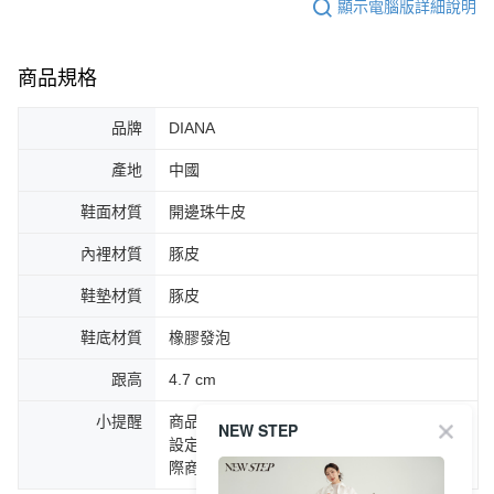
顯示電腦版詳細說明
商品規格
品牌
DIANA
產地
中國
鞋面材質
開邊珠牛皮
內裡材質
豚皮
鞋墊材質
豚皮
鞋底材質
橡膠發泡
跟高
4.7 cm
小提醒
商品圖片顏色會因拍攝燈光環境或個人螢幕
NEW STEP
設定不同，而造成部份色差現象，顏色以實
際商品為主。