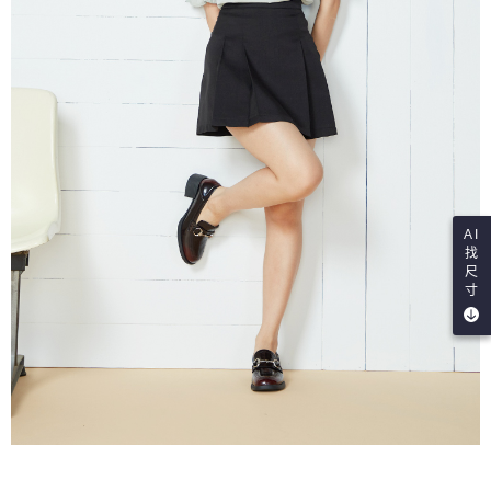
AI
找
尺
寸