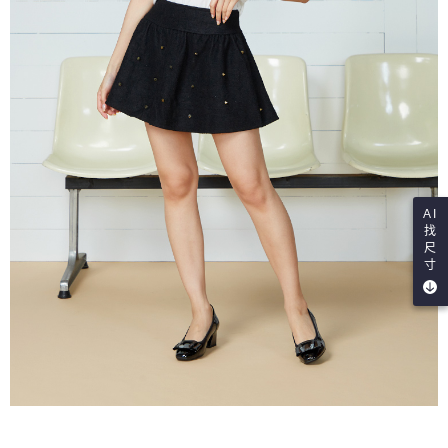
AI
找
尺
寸