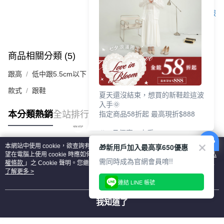
客服
商品相關分類 (5)
查看全部
跟高
低中跟5.5cm以下
款式
跟鞋
夏天還沒結束，想買的新鞋趁這波
入手🌞
指定商品58折起 最高現折$888
本分類熱銷
全站排行
🎉 8月優惠一次看
①LINE購物最高10%回饋
🎁新用戶加入最高享650優惠
本網站中使用 cookie，欲查詢有關本網站使用 cookie 方式之詳情，及若您不希
②每周限定品現折200
熱門標籤
望在電腦上使用 cookie 時應如何變更電腦的 cookie 設定，請參閱本網站「
隱私
③指定商品58折起 最高現折$888
需同時成為官網會員唷!!
權條款
」之 Cookie 聲明。您繼續使用本網站即表示您同意本公司得按本網站使
用條款之 Cookie 聲明使用 cookie。
了解更多 >
上班鞋、休閒鞋、涼鞋一次逛齊
連結 LINE 帳號
好搭、出遊好走、聚會也漂亮
我知道了