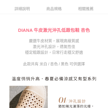
帳／街口支付／iPASS MONEY」等通路繳費。
２．訂單成立數日內，您將收到繳費通知簡訊。
每筆NT$80，滿NT$2,000(含以上)免運費
３．收到繳費通知簡訊後14天內，點擊此簡訊中的連結，可透過四大超商／
詳細說明
商品規格
相關推薦
【注意事項】
ATM／網路銀行／等多元方式進行付款，方視為交易完成。
宅配
1.本服務係由「台灣大哥大股份有限公司」（以下簡稱本公司）所提供，讓
※ 請注意：結帳手續完成當下不需立刻繳費，但若您需要取消訂單，請聯絡
用戶於交易時，得透過本服務購買商品或服務，並由商店將買賣／分期付款
免運費
購買商品的店家。未經商家同意取消之訂單仍視為有效，需透過AFTEE先享
買賣價金債權讓與本公司後，依約使用本公司帳單繳交帳款。
後付繳納相關費用。
2.基於同意付款使用「大哥付你分期」之契約關係目的，商店將以您的個人
DIANA 牛皮激光沖孔低跟包鞋 杏色
離島宅配
※ 交易是否成功請以「AFTEE先享後付 」之結帳頁面顯示為準，若有關於
資料（包含姓名、電話或地址）提供予台灣大哥大進項蒐集、處理及利用，
是否繳費成功／繳費後需取消欲退款等相關疑問，請聯繫「AFTEE先享後付
每筆NT$280
由本公司與您本人進行分期帳單所需資料之確認、核對及更正。
客戶支援中心」
https://netprotections.freshdesk.com/support/home
嚴選牛皮材質，展現高級質感
3.完整用戶服務條款，請詳閱以下連結：
https://oppay.tw/userRule
海外宅配
查看運費
激光沖孔設計，透氣性佳
【注意事項】
１．透過由恩沛科技股份有限公司提供之「AFTEE先享後付」服務完成之交
穩定粗跟設計，日常行走穩又舒適
易，需依本服務之必要範圍內提供個人資料，並將交易相關給付款項請求債
權轉讓予恩沛科技股份有限公司。
此款共有 米白 / 杏色 / 黑色 可供選擇
２．關於個人資料處理事宜，請瀏覽以下網址：
https://aftee.tw/terms/#terms3
３．未成年的使用者請事先徵得法定代理人或監護人之同意方可使用
「AFTEE先享後付」，若未經同意申辦者引起之損失，本公司不負相關責
任。
４．使用「AFTEE先享後付」時，將依據個別帳號之用戶狀況，依本公司即
時審查核予不同之上限額度；若仍有額度不足之情形，本公司將視審查結果
請求用戶進行身份認證。
５．嚴禁一人註冊多個帳號或使用他人資訊註冊。若發現惡意使用之情形，
恩沛科技股份有限公司將有權停止該用戶之使用額度並採取法律行動。