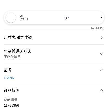
AI
找尺寸
尺寸表/試穿建議
付款與運送方式
宅配免運費
付款方式
品牌
信用卡一次付款
DIANA
信用卡分期付款
3 期 0 利率 每期
NT$826
21家銀行
商品特色
6 期 0 利率 每期
NT$413
21家銀行
合作金庫商業銀行
第一商業銀行
商品編號
華南商業銀行
彰化商業銀行
合作金庫商業銀行
第一商業銀行
11733356
LINE Pay
上海商業儲蓄銀行
台北富邦商業銀行