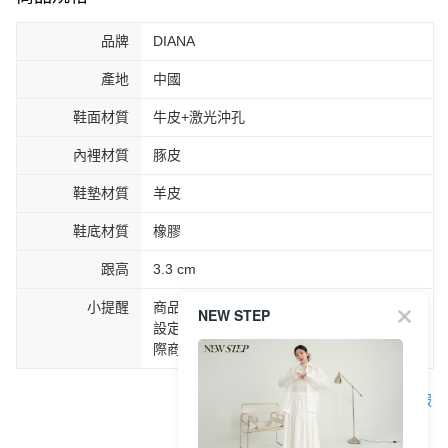
品牌
DIANA
產地
中國
鞋面材質
牛皮+激光沖孔
內裡材質
豚皮
鞋墊材質
羊皮
鞋底材質
橡膠
跟高
3.3 cm
小提醒
商品圖片顏色會因拍攝燈光環境或個人螢幕
NEW STEP
設定不同，而造成部份色差現象，顏色以實
際商品為主。
客服