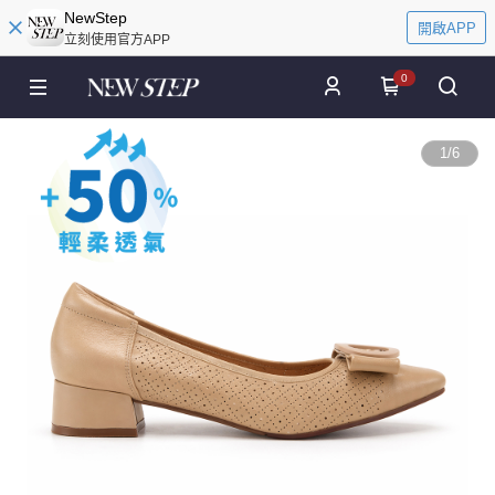
NewStep
開啟APP
立刻使用官方APP
0
1
/
6