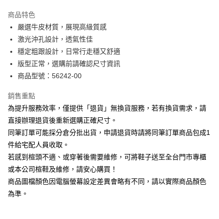
華南商業銀行
彰化商業銀行
國泰世華商業銀行
兆豐國際商業銀行
Apple Pay
上海商業儲蓄銀行
台北富邦商業銀行
商品特色
臺灣中小企業銀行
台中商業銀行
國泰世華商業銀行
兆豐國際商業銀行
嚴選牛皮材質，展現高級質感
匯豐（台灣）商業銀行
華泰商業銀行
街口支付
臺灣中小企業銀行
台中商業銀行
激光沖孔設計，透氣性佳
聯邦商業銀行
遠東國際商業銀行
匯豐（台灣）商業銀行
華泰商業銀行
悠遊付
元大商業銀行
永豐商業銀行
穩定粗跟設計，日常行走穩又舒適
聯邦商業銀行
遠東國際商業銀行
玉山商業銀行
星展（台灣）商業銀行
版型正常，選購前請確認尺寸資訊
元大商業銀行
永豐商業銀行
Google Pay
台新國際商業銀行
中國信託商業銀行
玉山商業銀行
星展（台灣）商業銀行
商品型號：56242-00
台灣樂天信用卡公司
台新國際商業銀行
中國信託商業銀行
大哥付你分期
台灣樂天信用卡公司
銷售重點
相關說明
為提升服務效率，僅提供「退貨」無換貨服務，若有換貨需求，請
【大哥付你分期使用說明】
AFTEE先享後付
1.本服務由台灣大哥大提供，台灣大哥大用戶可立即使用無須另外申請。
直接辦理退貨後重新選購正確尺寸。
2.付款方式選擇「大哥付你分期」，訂單成立後會自動跳轉到大哥付的交易
相關說明
同筆訂單可能採分倉分批出貨，申請退貨時請將同筆訂單商品包成1
流程，驗證手機門號後，選擇欲分期的期數、繳款截止日，確認付款後即完
【關於「AFTEE先享後付」】
成交易。
件給宅配人員收取。
ATM付款
AFTEE先享後付是「在收到商品之後才付款」的支付方式。 讓您購物簡單
3.實際核准額度、可分期數及費用金額請依後續交易確認頁面所載為準。
若感到楦頭不適、或穿著後需要維修，可將鞋子送至全台門市專櫃
便利好安心！
4.訂單成立30分鐘內，如未前往確認交易或遇審核未通過，訂單將自動取
１．簡單：不需註冊會員、不需綁卡、不需儲值。
或本公司楦鞋及維修，請安心購買！
運送方式
消。如遇「轉專審核」未通過狀況，表示未達大哥付你分期系統評分，恕無
２．便利：只要手機號碼，簡訊認證，即可結帳。
法說明評估內容。
商品圖檔顏色因電腦螢幕設定差異會略有不同，請以實際商品顏色
３．安心：先確認商品／服務後，再付款。
付款後全家取貨
【繳款方式說明】
為準。
1.分期款項不併入電信帳單，「大哥付你分期」於每月結算日後寄送繳費提
每筆NT$80，滿NT$2,000(含以上)免運費
【「AFTEE先享後付」結帳流程】
醒簡訊。
１．於結帳方式選擇「AFTEE先享後付」後，將跳轉至「AFTEE先享後付」
2.透過簡訊連結打開帳單後，可選擇「超商條碼／台灣大直營門市／銀行轉
付款後7-11取貨
結帳頁面，進行簡訊認證並確認金額後，即可完成結帳。