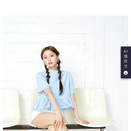
AI
找
尺
寸