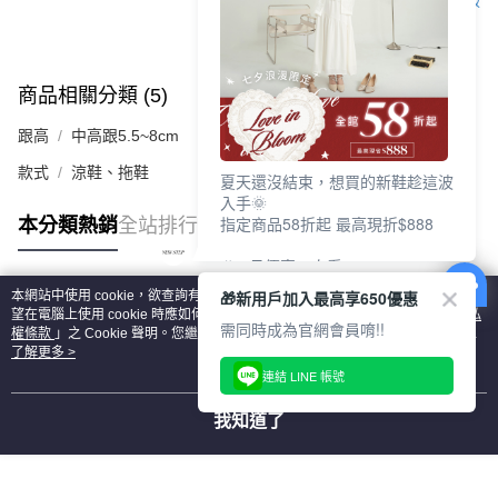
客服
商品相關分類 (5)
查看全部
跟高
中高跟5.5~8cm
款式
涼鞋、拖鞋
夏天還沒結束，想買的新鞋趁這波
入手🌞
指定商品58折起 最高現折$888
本分類熱銷
全站排行
🎉 8月優惠一次看
①LINE購物最高10%回饋
🎁新用戶加入最高享650優惠
本網站中使用 cookie，欲查詢有關本網站使用 cookie 方式之詳情，及若您不希
②每周限定品現折200
熱門標籤
望在電腦上使用 cookie 時應如何變更電腦的 cookie 設定，請參閱本網站「
隱私
③指定商品58折起 最高現折$888
需同時成為官網會員唷!!
權條款
」之 Cookie 聲明。您繼續使用本網站即表示您同意本公司得按本網站使
用條款之 Cookie 聲明使用 cookie。
了解更多 >
上班鞋、休閒鞋、涼鞋一次逛齊
連結 LINE 帳號
好搭、出遊好走、聚會也漂亮
我知道了