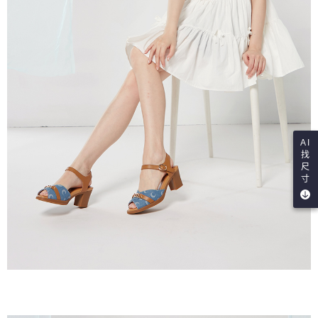
AI
找
尺
寸