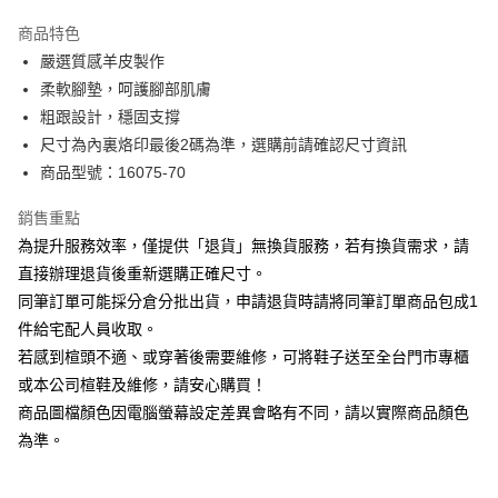
華南商業銀行
彰化商業銀行
國泰世華商業銀行
兆豐國際商業銀行
Apple Pay
上海商業儲蓄銀行
台北富邦商業銀行
商品特色
臺灣中小企業銀行
台中商業銀行
國泰世華商業銀行
兆豐國際商業銀行
嚴選質感羊皮製作
匯豐（台灣）商業銀行
華泰商業銀行
街口支付
臺灣中小企業銀行
台中商業銀行
柔軟腳墊，呵護腳部肌膚
聯邦商業銀行
遠東國際商業銀行
匯豐（台灣）商業銀行
華泰商業銀行
悠遊付
元大商業銀行
永豐商業銀行
粗跟設計，穩固支撐
聯邦商業銀行
遠東國際商業銀行
玉山商業銀行
星展（台灣）商業銀行
尺寸為內裏烙印最後2碼為準，選購前請確認尺寸資訊
元大商業銀行
永豐商業銀行
Google Pay
台新國際商業銀行
中國信託商業銀行
玉山商業銀行
星展（台灣）商業銀行
商品型號：16075-70
台灣樂天信用卡公司
台新國際商業銀行
中國信託商業銀行
大哥付你分期
台灣樂天信用卡公司
銷售重點
相關說明
為提升服務效率，僅提供「退貨」無換貨服務，若有換貨需求，請
【大哥付你分期使用說明】
AFTEE先享後付
1.本服務由台灣大哥大提供，台灣大哥大用戶可立即使用無須另外申請。
直接辦理退貨後重新選購正確尺寸。
2.付款方式選擇「大哥付你分期」，訂單成立後會自動跳轉到大哥付的交易
相關說明
同筆訂單可能採分倉分批出貨，申請退貨時請將同筆訂單商品包成1
流程，驗證手機門號後，選擇欲分期的期數、繳款截止日，確認付款後即完
【關於「AFTEE先享後付」】
成交易。
件給宅配人員收取。
ATM付款
AFTEE先享後付是「在收到商品之後才付款」的支付方式。 讓您購物簡單
3.實際核准額度、可分期數及費用金額請依後續交易確認頁面所載為準。
若感到楦頭不適、或穿著後需要維修，可將鞋子送至全台門市專櫃
便利好安心！
4.訂單成立30分鐘內，如未前往確認交易或遇審核未通過，訂單將自動取
１．簡單：不需註冊會員、不需綁卡、不需儲值。
或本公司楦鞋及維修，請安心購買！
運送方式
消。如遇「轉專審核」未通過狀況，表示未達大哥付你分期系統評分，恕無
２．便利：只要手機號碼，簡訊認證，即可結帳。
法說明評估內容。
商品圖檔顏色因電腦螢幕設定差異會略有不同，請以實際商品顏色
３．安心：先確認商品／服務後，再付款。
付款後全家取貨
【繳款方式說明】
為準。
1.分期款項不併入電信帳單，「大哥付你分期」於每月結算日後寄送繳費提
每筆NT$80，滿NT$2,000(含以上)免運費
【「AFTEE先享後付」結帳流程】
醒簡訊。
１．於結帳方式選擇「AFTEE先享後付」後，將跳轉至「AFTEE先享後付」
2.透過簡訊連結打開帳單後，可選擇「超商條碼／台灣大直營門市／銀行轉
付款後7-11取貨
結帳頁面，進行簡訊認證並確認金額後，即可完成結帳。