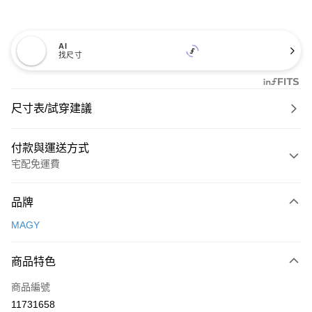
AI
找尺寸
尺寸表/試穿建議
付款與運送方式
宅配免運費
付款方式
品牌
信用卡一次付款
MAGY
信用卡分期付款
3 期 0 利率 每期
NT$826
21家銀行
商品特色
6 期 0 利率 每期
NT$413
21家銀行
合作金庫商業銀行
第一商業銀行
商品編號
華南商業銀行
彰化商業銀行
合作金庫商業銀行
第一商業銀行
11731658
LINE Pay
上海商業儲蓄銀行
台北富邦商業銀行