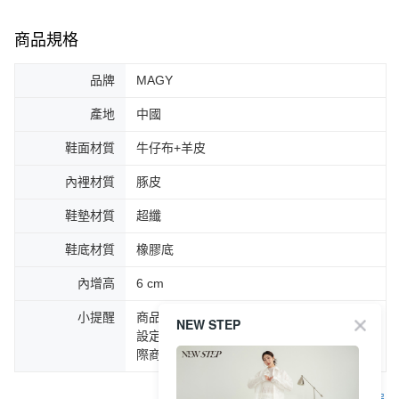
商品規格
品牌
MAGY
產地
中國
鞋面材質
牛仔布+羊皮
內裡材質
豚皮
鞋墊材質
超纖
鞋底材質
橡膠底
內增高
6 cm
小提醒
商品圖片顏色會因拍攝燈光環境或個人螢幕
NEW STEP
設定不同，而造成部份色差現象，顏色以實
際商品為主。