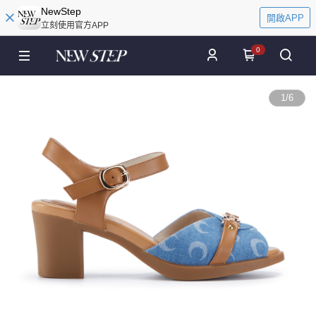
NewStep
開啟APP
立刻使用官方APP
0
1
/
6