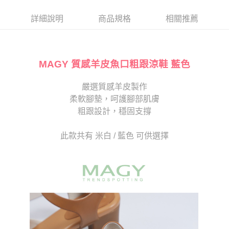
帳／街口支付／iPASS MONEY」等通路繳費。
２．訂單成立數日內，您將收到繳費通知簡訊。
每筆NT$80，滿NT$2,000(含以上)免運費
３．收到繳費通知簡訊後14天內，點擊此簡訊中的連結，可透過四大超商／
詳細說明
商品規格
相關推薦
【注意事項】
ATM／網路銀行／等多元方式進行付款，方視為交易完成。
宅配
1.本服務係由「台灣大哥大股份有限公司」（以下簡稱本公司）所提供，讓
※ 請注意：結帳手續完成當下不需立刻繳費，但若您需要取消訂單，請聯絡
用戶於交易時，得透過本服務購買商品或服務，並由商店將買賣／分期付款
免運費
購買商品的店家。未經商家同意取消之訂單仍視為有效，需透過AFTEE先享
買賣價金債權讓與本公司後，依約使用本公司帳單繳交帳款。
後付繳納相關費用。
2.基於同意付款使用「大哥付你分期」之契約關係目的，商店將以您的個人
MAGY 質感羊皮魚口粗跟涼鞋 藍色
離島宅配
※ 交易是否成功請以「AFTEE先享後付 」之結帳頁面顯示為準，若有關於
資料（包含姓名、電話或地址）提供予台灣大哥大進項蒐集、處理及利用，
是否繳費成功／繳費後需取消欲退款等相關疑問，請聯繫「AFTEE先享後付
每筆NT$280
由本公司與您本人進行分期帳單所需資料之確認、核對及更正。
客戶支援中心」
https://netprotections.freshdesk.com/support/home
嚴選質感羊皮製作
3.完整用戶服務條款，請詳閱以下連結：
https://oppay.tw/userRule
海外宅配
查看運費
柔軟腳墊，呵護腳部肌膚
【注意事項】
１．透過由恩沛科技股份有限公司提供之「AFTEE先享後付」服務完成之交
粗跟設計，穩固支撐
易，需依本服務之必要範圍內提供個人資料，並將交易相關給付款項請求債
權轉讓予恩沛科技股份有限公司。
此款共有 米白 / 藍色 可供選擇
２．關於個人資料處理事宜，請瀏覽以下網址：
https://aftee.tw/terms/#terms3
３．未成年的使用者請事先徵得法定代理人或監護人之同意方可使用
「AFTEE先享後付」，若未經同意申辦者引起之損失，本公司不負相關責
任。
４．使用「AFTEE先享後付」時，將依據個別帳號之用戶狀況，依本公司即
時審查核予不同之上限額度；若仍有額度不足之情形，本公司將視審查結果
請求用戶進行身份認證。
５．嚴禁一人註冊多個帳號或使用他人資訊註冊。若發現惡意使用之情形，
恩沛科技股份有限公司將有權停止該用戶之使用額度並採取法律行動。