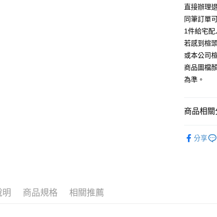
台灣樂
相關說明
直接辦理
【大哥付
同筆訂單
AFTEE先
1.本服務
1件給宅配
2.付款方
相關說明
流程，驗
若感到楦
【關於「A
ATM付款
完成交易
AFTEE
或本公司
3.實際核
便利好安
商品圖檔
4.訂單成
１．簡單
消。如遇
２．便利
為準。
運送方式
無法說明
３．安心
【繳款方
付款後全
1.分期款
【「AFT
商品相關分
醒簡訊。
每筆NT$8
１．於結帳
2.透過簡
付」結帳
帳／街口支
跟高
低
付款後7-1
２．訂單
分享
３．收到繳
每筆NT$8
款式
【注意事
涼
／ATM／
1.本服務
※ 請注意
宅配
The Edi
用戶於交
絡購買商品
款買賣價
先享後付
免運費
款式
厚
2.基於同
※ 交易是
資料（包
是否繳費成
說明
商品規格
相關推薦
離島宅配
🔥【春夏
用，由本
付客戶支
每筆NT$2
3.完整用
🔥【夏日