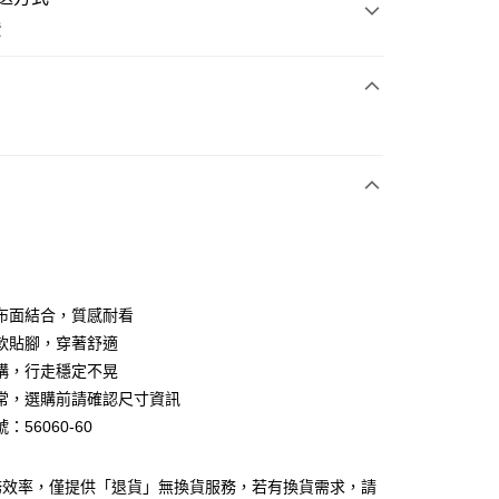
費
次付款
期付款
0 利率 每期
NT$726
21家銀行
0 利率 每期
NT$363
21家銀行
庫商業銀行
第一商業銀行
業銀行
彰化商業銀行
庫商業銀行
第一商業銀行
業儲蓄銀行
台北富邦商業銀行
業銀行
彰化商業銀行
華商業銀行
兆豐國際商業銀行
布面結合，質感耐看
業儲蓄銀行
台北富邦商業銀行
小企業銀行
台中商業銀行
軟貼腳，穿著舒適
華商業銀行
兆豐國際商業銀行
台灣）商業銀行
華泰商業銀行
小企業銀行
台中商業銀行
構，行走穩定不晃
業銀行
遠東國際商業銀行
台灣）商業銀行
華泰商業銀行
常，選購前請確認尺寸資訊
業銀行
永豐商業銀行
業銀行
遠東國際商業銀行
：56060-60
業銀行
星展（台灣）商業銀行
業銀行
永豐商業銀行
y
際商業銀行
中國信託商業銀行
業銀行
星展（台灣）商業銀行
天信用卡公司
際商業銀行
中國信託商業銀行
分期
務效率，僅提供「退貨」無換貨服務，若有換貨需求，請