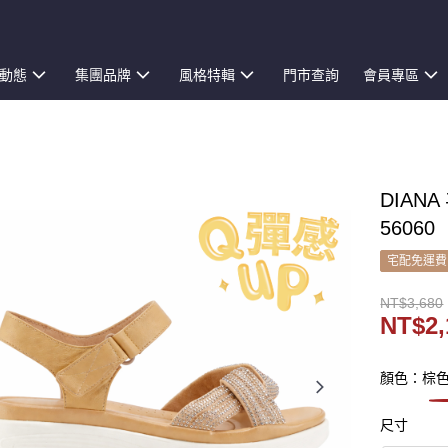
動態
集團品牌
風格特輯
門市查詢
會員專區
DIAN
56060
宅配免運費
NT$3,680
NT$2,
顏色：棕
尺寸