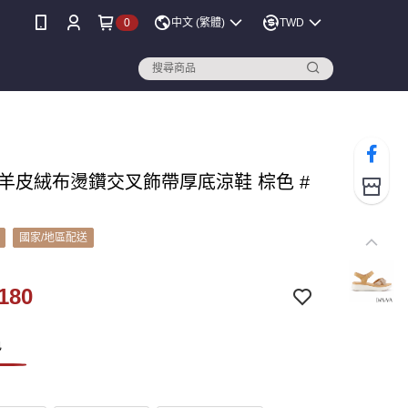
0
中文 (繁體)
TWD
A 羊皮絨布燙鑽交叉飾帶厚底涼鞋 棕色 #
國家/地區配送
180
色