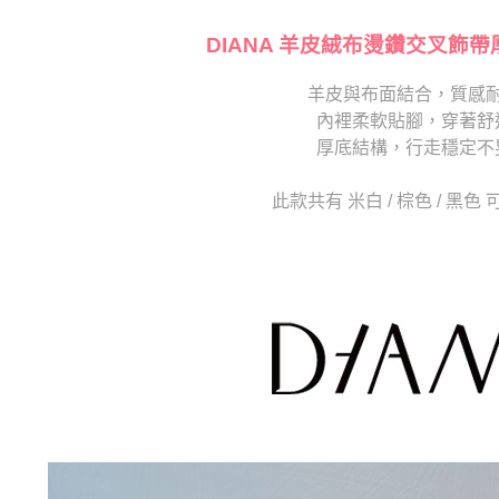
【注意事
海外宅配
１．透過由
交易，需
DIANA 羊皮絨布燙鑽交叉飾帶
求債權轉
２．關於
羊皮與布面結合，質感
https://aft
內裡柔軟貼腳，穿著舒
３．未成
「AFTE
厚底結構，行走穩定不
任。
４．使用「
此款共有 米白 / 棕色 / 黑色
即時審查
結果請求
５．嚴禁
形，恩沛
動。