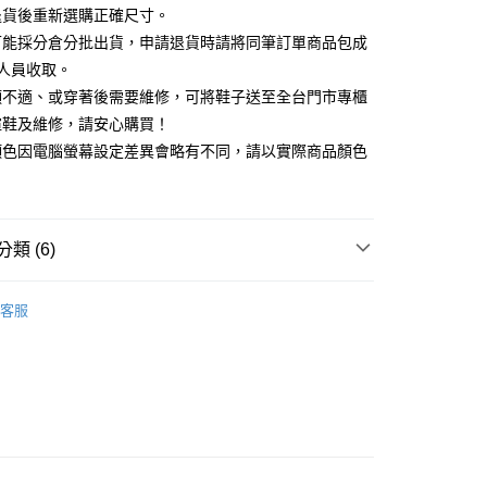
天信用卡公司
退貨後重新選購正確尺寸。
你分期使用說明】
可能採分倉分批出貨，申請退貨時請將同筆訂單商品包成
享後付
由台灣大哥大提供，台灣大哥大用戶可立即使用無須另外申請。
人員收取。
式選擇「大哥付你分期」，訂單成立後會自動跳轉到大哥付的交易
證手機門號後，選擇欲分期的期數、繳款截止日，確認付款後即
頭不適、或穿著後需要維修，可將鞋子送至全台門市專櫃
FTEE先享後付」】
。
先享後付是「在收到商品之後才付款」的支付方式。 讓您購物簡單
楦鞋及維修，請安心購買！
准額度、可分期數及費用金額請依後續交易確認頁面所載為準。
心！
顏色因電腦螢幕設定差異會略有不同，請以實際商品顏色
立30分鐘內，如未前往確認交易或遇審核未通過，訂單將自動取
：不需註冊會員、不需綁卡、不需儲值。
「轉專審核」未通過狀況，表示未達大哥付你分期系統評分，恕
：只要手機號碼，簡訊認證，即可結帳。
評估內容。
：先確認商品／服務後，再付款。
式說明】
家取貨
項不併入電信帳單，「大哥付你分期」於每月結算日後寄送繳費提
EE先享後付」結帳流程】
類 (6)
0，滿NT$2,000(含以上)免運費
方式選擇「AFTEE先享後付」後，將跳轉至「AFTEE先享後
訊連結打開帳單後，可選擇「超商條碼／台灣大直營門市／銀行轉
頁面，進行簡訊認證並確認金額後，即可完成結帳。
付／iPASS MONEY」等通路繳費。
中跟5.5cm以下
1取貨
成立數日內，您將收到繳費通知簡訊。
客服
費通知簡訊後14天內，點擊此簡訊中的連結，可透過四大超商
0，滿NT$2,000(含以上)免運費
項】
鞋、拖鞋
網路銀行／等多元方式進行付款，方視為交易完成。
係由「台灣大哥大股份有限公司」（以下簡稱本公司）所提供，讓
：結帳手續完成當下不需立刻繳費，但若您需要取消訂單，請聯
t｜季度特輯
☁️澎澎感時尚特輯
易時，得透過本服務購買商品或服務，並由商店將買賣／分期付
的店家。未經商家同意取消之訂單仍視為有效，需透過AFTEE
金債權讓與本公司後，依約使用本公司帳單繳交帳款。
繳納相關費用。
底鞋
意付款使用「大哥付你分期」之契約關係目的，商店將以您的個人
否成功請以「AFTEE先享後付 」之結帳頁面顯示為準，若有關於
含姓名、電話或地址）提供予台灣大哥大進項蒐集、處理及利
功／繳費後需取消欲退款等相關疑問，請聯繫「AFTEE先享後
新品 週週上新】
公司與您本人進行分期帳單所需資料之確認、核對及更正。
援中心」
https://netprotections.freshdesk.com/support/home
80
戶服務條款，請詳閱以下連結：
https://oppay.tw/userRule
心動價 全館58折起 】