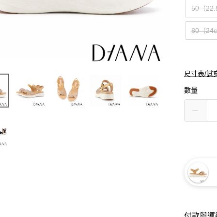
50（22
80（24
尺寸表/試
數量
付款與運