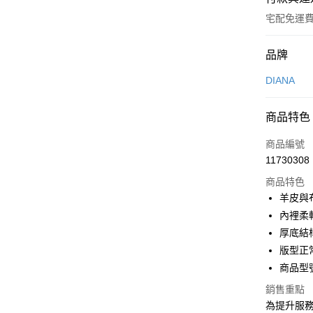
宅配免運
付款方式
品牌
信用卡一
DIANA
信用卡分
商品特色
3 期 
商品編號
6 期 
合作金
11730308
華南商
合作金
LINE Pay
上海商
商品特色
華南商
國泰世
羊皮與
Apple Pay
上海商
臺灣中
內裡柔
國泰世
匯豐（
街口支付
臺灣中
厚底結
聯邦商
匯豐（
版型正
悠遊付
元大商
聯邦商
商品型號
玉山商
元大商
Google Pa
台新國
玉山商
銷售重點
台灣樂
台新國
大哥付你
為提升服