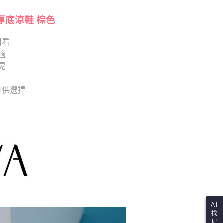
項】
查看運費
恩沛科技股份有限公司提供之「AFTEE先享後付」服務完成之
依本服務之必要範圍內提供個人資料，並將交易相關給付款項請
厚底涼鞋 棕色
讓予恩沛科技股份有限公司。
個人資料處理事宜，請瀏覽以下網址：
耐看
ee.tw/terms/#terms3
適
年的使用者請事先徵得法定代理人或監護人之同意方可使用
E先享後付」，若未經同意申辦者引起之損失，本公司不負相關責
晃
AFTEE先享後付」時，將依據個別帳號之用戶狀況，依本公司
 可供選擇
核予不同之上限額度；若仍有額度不足之情形，本公司將視審查
用戶進行身份認證。
一人註冊多個帳號或使用他人資訊註冊。若發現惡意使用之情
科技股份有限公司將有權停止該用戶之使用額度並採取法律行
AI
找
尺