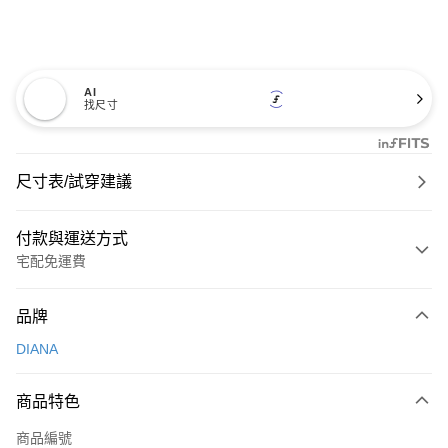
AI
找尺寸
尺寸表/試穿建議
付款與運送方式
宅配免運費
付款方式
品牌
信用卡一次付款
DIANA
信用卡分期付款
3 期 0 利率 每期
NT$726
21家銀行
商品特色
6 期 0 利率 每期
NT$363
21家銀行
合作金庫商業銀行
第一商業銀行
商品編號