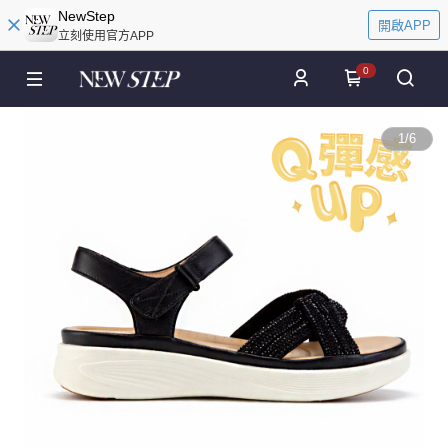
NewStep
開啟APP
立刻使用官方APP
0
1
/
6