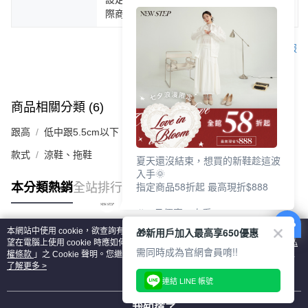
際商品為主。
客服
商品相關分類 (6)
查看全部
跟高
低中跟5.5cm以下
款式
涼鞋、拖鞋
夏天還沒結束，想買的新鞋趁這波
入手🌞
指定商品58折起 最高現折$888
本分類熱銷
全站排行
🎉 8月優惠一次看
①LINE購物最高10%回饋
🎁新用戶加入最高享650優惠
本網站中使用 cookie，欲查詢有關本網站使用 cookie 方式之詳情，及若您不希
②每周限定品現折200
熱門標籤
望在電腦上使用 cookie 時應如何變更電腦的 cookie 設定，請參閱本網站「
隱私
③指定商品58折起 最高現折$888
需同時成為官網會員唷!!
權條款
」之 Cookie 聲明。您繼續使用本網站即表示您同意本公司得按本網站使
用條款之 Cookie 聲明使用 cookie。
了解更多 >
上班鞋、休閒鞋、涼鞋一次逛齊
連結 LINE 帳號
好搭、出遊好走、聚會也漂亮