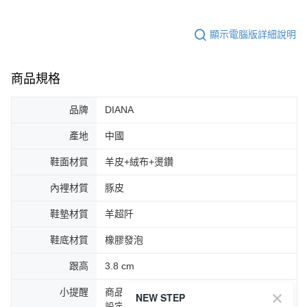
顯示電腦版詳細說明
商品規格
品牌
DIANA
產地
中國
鞋面材質
羊皮+絨布+燙鑽
內裡材質
豚皮
鞋墊材質
羊超阡
鞋底材質
橡膠發泡
跟高
3.8 cm
小提醒
商品圖片顏色會因拍攝燈光環境或個人螢幕
NEW STEP
設定不同，而造成部份色差現象，顏色以實