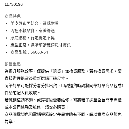
華南商業銀行
彰化商業銀行
合作金庫商業銀行
第一商業銀行
11730196
LINE Pay
上海商業儲蓄銀行
台北富邦商業銀行
華南商業銀行
彰化商業銀行
國泰世華商業銀行
兆豐國際商業銀行
Apple Pay
上海商業儲蓄銀行
台北富邦商業銀行
商品特色
臺灣中小企業銀行
台中商業銀行
國泰世華商業銀行
兆豐國際商業銀行
羊皮與布面結合，質感耐看
匯豐（台灣）商業銀行
華泰商業銀行
街口支付
臺灣中小企業銀行
台中商業銀行
內裡柔軟貼腳，穿著舒適
聯邦商業銀行
遠東國際商業銀行
匯豐（台灣）商業銀行
華泰商業銀行
悠遊付
元大商業銀行
永豐商業銀行
厚底結構，行走穩定不晃
聯邦商業銀行
遠東國際商業銀行
玉山商業銀行
星展（台灣）商業銀行
版型正常，選購前請確認尺寸資訊
元大商業銀行
永豐商業銀行
Google Pay
台新國際商業銀行
中國信託商業銀行
玉山商業銀行
星展（台灣）商業銀行
商品型號：56060-64
台灣樂天信用卡公司
台新國際商業銀行
中國信託商業銀行
大哥付你分期
台灣樂天信用卡公司
銷售重點
相關說明
為提升服務效率，僅提供「退貨」無換貨服務，若有換貨需求，請
【大哥付你分期使用說明】
AFTEE先享後付
1.本服務由台灣大哥大提供，台灣大哥大用戶可立即使用無須另外申請。
直接辦理退貨後重新選購正確尺寸。
2.付款方式選擇「大哥付你分期」，訂單成立後會自動跳轉到大哥付的交易
相關說明
同筆訂單可能採分倉分批出貨，申請退貨時請將同筆訂單商品包成1
流程，驗證手機門號後，選擇欲分期的期數、繳款截止日，確認付款後即完
【關於「AFTEE先享後付」】
成交易。
件給宅配人員收取。
ATM付款
AFTEE先享後付是「在收到商品之後才付款」的支付方式。 讓您購物簡單
3.實際核准額度、可分期數及費用金額請依後續交易確認頁面所載為準。
若感到楦頭不適、或穿著後需要維修，可將鞋子送至全台門市專櫃
便利好安心！
4.訂單成立30分鐘內，如未前往確認交易或遇審核未通過，訂單將自動取
１．簡單：不需註冊會員、不需綁卡、不需儲值。
或本公司楦鞋及維修，請安心購買！
運送方式
消。如遇「轉專審核」未通過狀況，表示未達大哥付你分期系統評分，恕無
２．便利：只要手機號碼，簡訊認證，即可結帳。
法說明評估內容。
商品圖檔顏色因電腦螢幕設定差異會略有不同，請以實際商品顏色
３．安心：先確認商品／服務後，再付款。
付款後全家取貨
【繳款方式說明】
為準。
1.分期款項不併入電信帳單，「大哥付你分期」於每月結算日後寄送繳費提
每筆NT$80，滿NT$2,000(含以上)免運費
【「AFTEE先享後付」結帳流程】
醒簡訊。