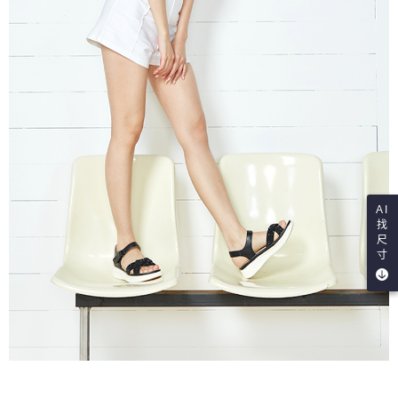
AI
找
尺
寸