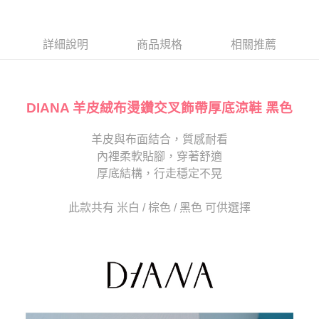
１．於結帳方式選擇「AFTEE先享後付」後，將跳轉至「AFTEE先享後付」
2.透過簡訊連結打開帳單後，可選擇「超商條碼／台灣大直營門市／銀行轉
付款後7-11取貨
結帳頁面，進行簡訊認證並確認金額後，即可完成結帳。
帳／街口支付／iPASS MONEY」等通路繳費。
２．訂單成立數日內，您將收到繳費通知簡訊。
每筆NT$80，滿NT$2,000(含以上)免運費
３．收到繳費通知簡訊後14天內，點擊此簡訊中的連結，可透過四大超商／
詳細說明
商品規格
相關推薦
【注意事項】
ATM／網路銀行／等多元方式進行付款，方視為交易完成。
宅配
1.本服務係由「台灣大哥大股份有限公司」（以下簡稱本公司）所提供，讓
※ 請注意：結帳手續完成當下不需立刻繳費，但若您需要取消訂單，請聯絡
用戶於交易時，得透過本服務購買商品或服務，並由商店將買賣／分期付款
免運費
購買商品的店家。未經商家同意取消之訂單仍視為有效，需透過AFTEE先享
買賣價金債權讓與本公司後，依約使用本公司帳單繳交帳款。
後付繳納相關費用。
2.基於同意付款使用「大哥付你分期」之契約關係目的，商店將以您的個人
DIANA 羊皮絨布燙鑽交叉飾帶厚底涼鞋 黑色
離島宅配
※ 交易是否成功請以「AFTEE先享後付 」之結帳頁面顯示為準，若有關於
資料（包含姓名、電話或地址）提供予台灣大哥大進項蒐集、處理及利用，
是否繳費成功／繳費後需取消欲退款等相關疑問，請聯繫「AFTEE先享後付
每筆NT$280
由本公司與您本人進行分期帳單所需資料之確認、核對及更正。
客戶支援中心」
https://netprotections.freshdesk.com/support/home
羊皮與布面結合，質感耐看
3.完整用戶服務條款，請詳閱以下連結：
https://oppay.tw/userRule
海外宅配
查看運費
內裡柔軟貼腳，穿著舒適
【注意事項】
１．透過由恩沛科技股份有限公司提供之「AFTEE先享後付」服務完成之交
厚底結構，行走穩定不晃
易，需依本服務之必要範圍內提供個人資料，並將交易相關給付款項請求債
權轉讓予恩沛科技股份有限公司。
此款共有 米白 / 棕色 / 黑色 可供選擇
２．關於個人資料處理事宜，請瀏覽以下網址：
https://aftee.tw/terms/#terms3
３．未成年的使用者請事先徵得法定代理人或監護人之同意方可使用
「AFTEE先享後付」，若未經同意申辦者引起之損失，本公司不負相關責
任。
４．使用「AFTEE先享後付」時，將依據個別帳號之用戶狀況，依本公司即
時審查核予不同之上限額度；若仍有額度不足之情形，本公司將視審查結果
請求用戶進行身份認證。
５．嚴禁一人註冊多個帳號或使用他人資訊註冊。若發現惡意使用之情形，