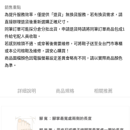
台新國際商業銀行
中國信託商業銀行
大哥付你分期
台灣樂天信用卡公司
銷售重點
相關說明
為提升服務效率，僅提供「退貨」無換貨服務，若有換貨需求，請
【大哥付你分期使用說明】
AFTEE先享後付
1.本服務由台灣大哥大提供，台灣大哥大用戶可立即使用無須另外申請。
直接辦理退貨後重新選購正確尺寸。
2.付款方式選擇「大哥付你分期」，訂單成立後會自動跳轉到大哥付的交易
相關說明
同筆訂單可能採分倉分批出貨，申請退貨時請將同筆訂單商品包成1
流程，驗證手機門號後，選擇欲分期的期數、繳款截止日，確認付款後即完
【關於「AFTEE先享後付」】
成交易。
件給宅配人員收取。
ATM付款
AFTEE先享後付是「在收到商品之後才付款」的支付方式。 讓您購物簡單
3.實際核准額度、可分期數及費用金額請依後續交易確認頁面所載為準。
若感到楦頭不適、或穿著後需要維修，可將鞋子送至全台門市專櫃
便利好安心！
4.訂單成立30分鐘內，如未前往確認交易或遇審核未通過，訂單將自動取
１．簡單：不需註冊會員、不需綁卡、不需儲值。
或本公司楦鞋及維修，請安心購買！
運送方式
消。如遇「轉專審核」未通過狀況，表示未達大哥付你分期系統評分，恕無
２．便利：只要手機號碼，簡訊認證，即可結帳。
法說明評估內容。
商品圖檔顏色因電腦螢幕設定差異會略有不同，請以實際商品顏色
３．安心：先確認商品／服務後，再付款。
付款後全家取貨
【繳款方式說明】
為準。
1.分期款項不併入電信帳單，「大哥付你分期」於每月結算日後寄送繳費提
每筆NT$80，滿NT$2,000(含以上)免運費
【「AFTEE先享後付」結帳流程】
醒簡訊。
１．於結帳方式選擇「AFTEE先享後付」後，將跳轉至「AFTEE先享後付」
2.透過簡訊連結打開帳單後，可選擇「超商條碼／台灣大直營門市／銀行轉
付款後7-11取貨
結帳頁面，進行簡訊認證並確認金額後，即可完成結帳。
帳／街口支付／iPASS MONEY」等通路繳費。
２．訂單成立數日內，您將收到繳費通知簡訊。
每筆NT$80，滿NT$2,000(含以上)免運費
３．收到繳費通知簡訊後14天內，點擊此簡訊中的連結，可透過四大超商／
詳細說明
商品規格
相關推薦
【注意事項】
ATM／網路銀行／等多元方式進行付款，方視為交易完成。
宅配
1.本服務係由「台灣大哥大股份有限公司」（以下簡稱本公司）所提供，讓
※ 請注意：結帳手續完成當下不需立刻繳費，但若您需要取消訂單，請聯絡
用戶於交易時，得透過本服務購買商品或服務，並由商店將買賣／分期付款
免運費
購買商品的店家。未經商家同意取消之訂單仍視為有效，需透過AFTEE先享
買賣價金債權讓與本公司後，依約使用本公司帳單繳交帳款。
後付繳納相關費用。
2.基於同意付款使用「大哥付你分期」之契約關係目的，商店將以您的個人
離島宅配
※ 交易是否成功請以「AFTEE先享後付 」之結帳頁面顯示為準，若有關於
資料（包含姓名、電話或地址）提供予台灣大哥大進項蒐集、處理及利用，
是否繳費成功／繳費後需取消欲退款等相關疑問，請聯繫「AFTEE先享後付
每筆NT$280
由本公司與您本人進行分期帳單所需資料之確認、核對及更正。
客戶支援中心」
https://netprotections.freshdesk.com/support/home
3.完整用戶服務條款，請詳閱以下連結：
https://oppay.tw/userRule