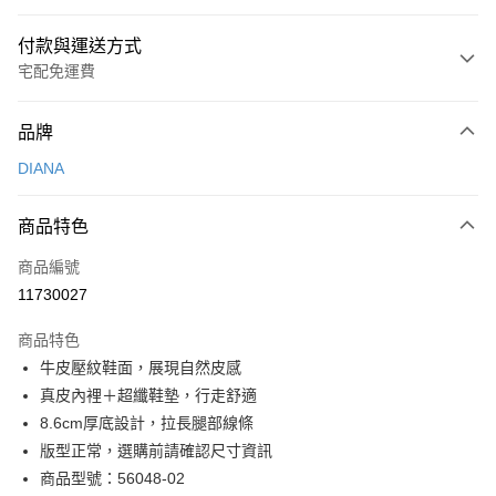
付款與運送方式
宅配免運費
付款方式
品牌
信用卡一次付款
DIANA
信用卡分期付款
3 期 0 利率 每期
NT$826
21家銀行
商品特色
6 期 0 利率 每期
NT$413
21家銀行
合作金庫商業銀行
第一商業銀行
商品編號
華南商業銀行
彰化商業銀行
合作金庫商業銀行
第一商業銀行
11730027
LINE Pay
上海商業儲蓄銀行
台北富邦商業銀行
華南商業銀行
彰化商業銀行
國泰世華商業銀行
兆豐國際商業銀行
Apple Pay
上海商業儲蓄銀行
台北富邦商業銀行
商品特色
臺灣中小企業銀行
台中商業銀行
國泰世華商業銀行
兆豐國際商業銀行
牛皮壓紋鞋面，展現自然皮感
匯豐（台灣）商業銀行
華泰商業銀行
街口支付
臺灣中小企業銀行
台中商業銀行
真皮內裡＋超纖鞋墊，行走舒適
聯邦商業銀行
遠東國際商業銀行
匯豐（台灣）商業銀行
華泰商業銀行
悠遊付
元大商業銀行
永豐商業銀行
8.6cm厚底設計，拉長腿部線條
聯邦商業銀行
遠東國際商業銀行
玉山商業銀行
星展（台灣）商業銀行
版型正常，選購前請確認尺寸資訊
元大商業銀行
永豐商業銀行
Google Pay
台新國際商業銀行
中國信託商業銀行
玉山商業銀行
星展（台灣）商業銀行
商品型號：56048-02
台灣樂天信用卡公司