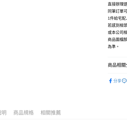
台灣樂
相關說明
直接辦理
【大哥付
同筆訂單
AFTEE先
1.本服務
1件給宅配
2.付款方
相關說明
流程，驗
若感到楦
【關於「A
ATM付款
完成交易
AFTEE
或本公司
3.實際核
便利好安
商品圖檔
4.訂單成
１．簡單
消。如遇
２．便利
為準。
運送方式
無法說明
３．安心
【繳款方
付款後全
1.分期款
【「AFT
商品相關分
醒簡訊。
每筆NT$8
１．於結帳
2.透過簡
付」結帳
帳／街口支
跟高
低
付款後7-1
２．訂單
分享
３．收到繳
每筆NT$8
款式
【注意事
涼
／ATM／
1.本服務
※ 請注意
宅配
🔥【春夏
用戶於交
絡購買商品
款買賣價
先享後付
免運費
🔥【夏日
2.基於同
※ 交易是
資料（包
是否繳費成
說明
商品規格
相關推薦
離島宅配
用，由本
付客戶支
每筆NT$2
3.完整用