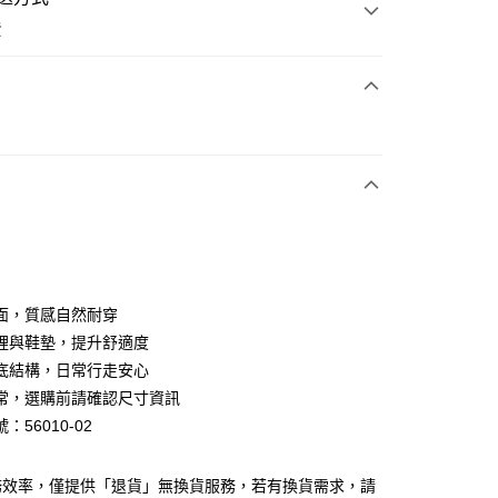
費
次付款
期付款
0 利率 每期
NT$893
21家銀行
0 利率 每期
NT$446
21家銀行
庫商業銀行
第一商業銀行
業銀行
彰化商業銀行
庫商業銀行
第一商業銀行
業儲蓄銀行
台北富邦商業銀行
業銀行
彰化商業銀行
華商業銀行
兆豐國際商業銀行
面，質感自然耐穿
業儲蓄銀行
台北富邦商業銀行
小企業銀行
台中商業銀行
裡與鞋墊，提升舒適度
華商業銀行
兆豐國際商業銀行
台灣）商業銀行
華泰商業銀行
小企業銀行
台中商業銀行
底結構，日常行走安心
業銀行
遠東國際商業銀行
台灣）商業銀行
華泰商業銀行
常，選購前請確認尺寸資訊
業銀行
永豐商業銀行
業銀行
遠東國際商業銀行
：56010-02
業銀行
星展（台灣）商業銀行
業銀行
永豐商業銀行
y
際商業銀行
中國信託商業銀行
業銀行
星展（台灣）商業銀行
天信用卡公司
際商業銀行
中國信託商業銀行
分期
務效率，僅提供「退貨」無換貨服務，若有換貨需求，請