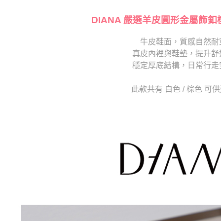
【注意事
海外宅配
１．透過由
交易，需
DIANA 嚴選羊皮圓形金屬飾釦
求債權轉
２．關於
牛皮鞋面，質感自然耐
https://aft
真皮內裡與鞋墊，提升舒
３．未成
「AFTE
穩定厚底結構，日常行走
任。
４．使用「
此款共有 白色 / 棕色 可
即時審查
結果請求
５．嚴禁
形，恩沛
動。