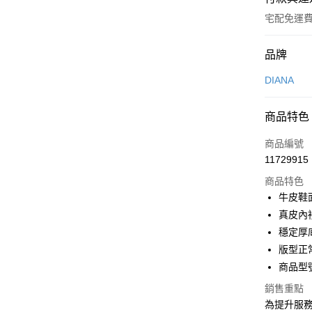
宅配免運
付款方式
品牌
信用卡一
DIANA
信用卡分
商品特色
3 期 
商品編號
6 期 
合作金
11729915
華南商
合作金
LINE Pay
上海商
商品特色
華南商
國泰世
牛皮鞋
Apple Pay
上海商
臺灣中
真皮內
國泰世
匯豐（
街口支付
臺灣中
穩定厚
聯邦商
匯豐（
版型正
悠遊付
元大商
聯邦商
商品型號
玉山商
元大商
Google Pa
台新國
玉山商
銷售重點
台灣樂
台新國
大哥付你
為提升服