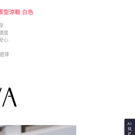
項】
查看運費
恩沛科技股份有限公司提供之「AFTEE先享後付」服務完成之
依本服務之必要範圍內提供個人資料，並將交易相關給付款項請
楔型涼鞋 白色
讓予恩沛科技股份有限公司。
個人資料處理事宜，請瀏覽以下網址：
穿
ee.tw/terms/#terms3
適度
年的使用者請事先徵得法定代理人或監護人之同意方可使用
E先享後付」，若未經同意申辦者引起之損失，本公司不負相關責
安心
AFTEE先享後付」時，將依據個別帳號之用戶狀況，依本公司
供選擇
核予不同之上限額度；若仍有額度不足之情形，本公司將視審查
用戶進行身份認證。
一人註冊多個帳號或使用他人資訊註冊。若發現惡意使用之情
科技股份有限公司將有權停止該用戶之使用額度並採取法律行
AI
找
尺