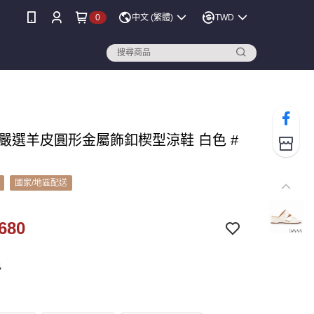
0
中文 (繁體)
TWD
A 嚴選羊皮圓形金屬飾釦楔型涼鞋 白色 #
國家/地區配送
680
色