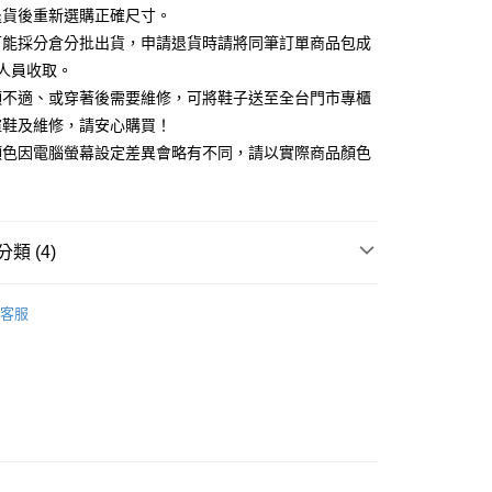
天信用卡公司
退貨後重新選購正確尺寸。
你分期使用說明】
可能採分倉分批出貨，申請退貨時請將同筆訂單商品包成
享後付
由台灣大哥大提供，台灣大哥大用戶可立即使用無須另外申請。
人員收取。
式選擇「大哥付你分期」，訂單成立後會自動跳轉到大哥付的交易
證手機門號後，選擇欲分期的期數、繳款截止日，確認付款後即
頭不適、或穿著後需要維修，可將鞋子送至全台門市專櫃
FTEE先享後付」】
。
先享後付是「在收到商品之後才付款」的支付方式。 讓您購物簡單
楦鞋及維修，請安心購買！
准額度、可分期數及費用金額請依後續交易確認頁面所載為準。
心！
顏色因電腦螢幕設定差異會略有不同，請以實際商品顏色
立30分鐘內，如未前往確認交易或遇審核未通過，訂單將自動取
：不需註冊會員、不需綁卡、不需儲值。
「轉專審核」未通過狀況，表示未達大哥付你分期系統評分，恕
：只要手機號碼，簡訊認證，即可結帳。
評估內容。
：先確認商品／服務後，再付款。
式說明】
家取貨
項不併入電信帳單，「大哥付你分期」於每月結算日後寄送繳費提
EE先享後付」結帳流程】
類 (4)
0，滿NT$2,000(含以上)免運費
方式選擇「AFTEE先享後付」後，將跳轉至「AFTEE先享後
訊連結打開帳單後，可選擇「超商條碼／台灣大直營門市／銀行轉
頁面，進行簡訊認證並確認金額後，即可完成結帳。
付／iPASS MONEY」等通路繳費。
中跟5.5cm以下
1取貨
成立數日內，您將收到繳費通知簡訊。
客服
費通知簡訊後14天內，點擊此簡訊中的連結，可透過四大超商
0，滿NT$2,000(含以上)免運費
項】
鞋、拖鞋
網路銀行／等多元方式進行付款，方視為交易完成。
係由「台灣大哥大股份有限公司」（以下簡稱本公司）所提供，讓
：結帳手續完成當下不需立刻繳費，但若您需要取消訂單，請聯
新品 週週上新】
易時，得透過本服務購買商品或服務，並由商店將買賣／分期付
的店家。未經商家同意取消之訂單仍視為有效，需透過AFTEE
金債權讓與本公司後，依約使用本公司帳單繳交帳款。
繳納相關費用。
心動價 全館58折起 】
意付款使用「大哥付你分期」之契約關係目的，商店將以您的個人
否成功請以「AFTEE先享後付 」之結帳頁面顯示為準，若有關於
含姓名、電話或地址）提供予台灣大哥大進項蒐集、處理及利
功／繳費後需取消欲退款等相關疑問，請聯繫「AFTEE先享後
公司與您本人進行分期帳單所需資料之確認、核對及更正。
援中心」
https://netprotections.freshdesk.com/support/home
80
戶服務條款，請詳閱以下連結：
https://oppay.tw/userRule