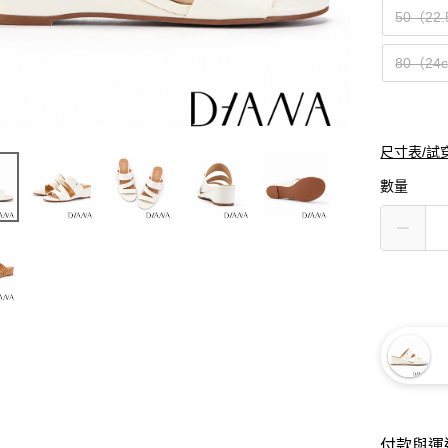
50（22
80（24
尺寸表/試
數量
付款與運